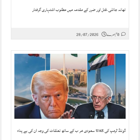
تھانہ جاتلی ،قتل اور ضرر کے مقدمہ میں مطلوب اشتہاری گرفتار
0 تبصرے
28/07/2026
ڈونلڈ ٹرمپ کی UAE سعودی عر ب کے ساتھ تعلقات کی وجہ ان کی بے پناہ