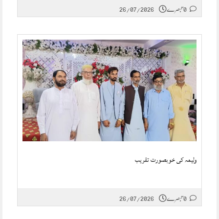
0 تبصرے
26/07/2026
ولیمہ کی خوبصورت تقریب
0 تبصرے
26/07/2026