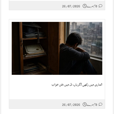
0 تبصرے
26/07/2026
الماری میں رکھی ڈگریاں، دل میں دفن خواب
0 تبصرے
26/07/2026