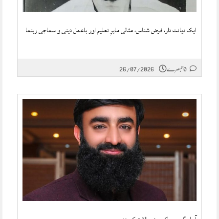
ایک دیانت دار، فرض شناس، مثالی ماہرِ تعلیم اور باعمل دینی و سماجی رہنما
0 تبصرے
26/07/2026