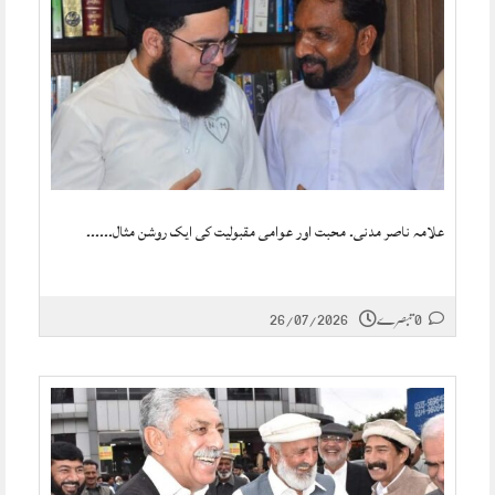
علامہ ناصر مدنی۔ محبت اور عوامی مقبولیت کی ایک روشن مثال۔۔۔۔۔۔
0 تبصرے
26/07/2026