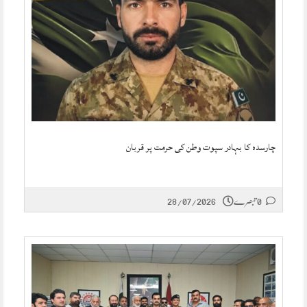
چارسدہ کا بہادر سپوت وطن کی حرمت پر قربان
0 تبصرے
28/07/2026