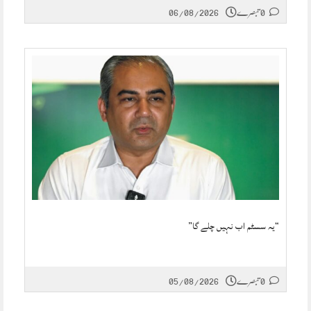
0 تبصرے
06/08/2026
“یہ سسٹم اب نہیں چلے گا”
0 تبصرے
05/08/2026