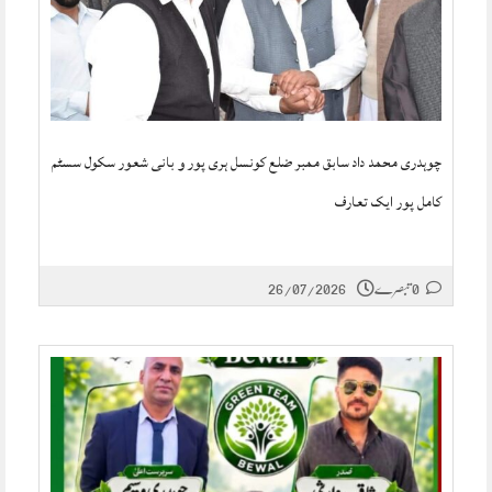
چوہدری محمد داد سابق ممبر ضلع کونسل ہری پور و بانی شعور سکول سسٹم
کامل پور ایک تعارف
0 تبصرے
26/07/2026