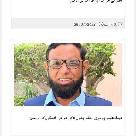
آجاو گے جو اک روز حالات کی زد میں
0 تبصرے
26/07/2026
عبدالخطیب چوہدری: حلقہ جموں 6 کی عوامی امنگوں کا ترجمان