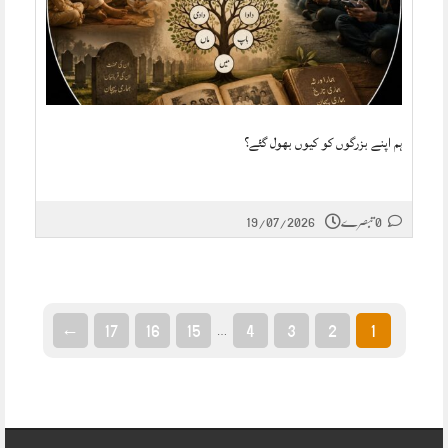
ہم اپنے بزرگوں کو کیوں بھول گئے؟
0 تبصرے
19/07/2026
←
17
16
15
4
3
2
1
…