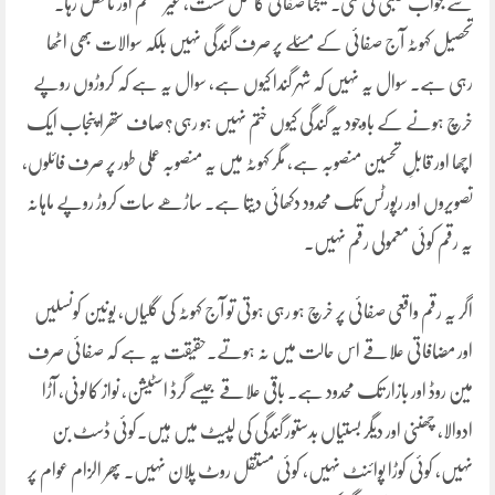
سے جواب طلبی کی گئی۔ نتیجتاً صفائی کا عمل سست، غیر منظم اور ناقص رہا۔
تحصیل کہوٹہ آج صفائی کے مسئلے پر صرف گندگی نہیں بلکہ سوالات بھی اٹھا
رہی ہے۔ سوال یہ نہیں کہ شہر گندا کیوں ہے، سوال یہ ہے کہ کروڑوں روپے
خرچ ہونے کے باوجود یہ گندگی کیوں ختم نہیں ہو رہی؟صاف ستھرا پنجاب ایک
اچھا اور قابلِ تحسین منصوبہ ہے، مگر کہوٹہ میں یہ منصوبہ عملی طور پر صرف فائلوں،
تصویروں اور رپورٹس تک محدود دکھائی دیتا ہے۔ ساڑھے سات کروڑ روپے ماہانہ
یہ رقم کوئی معمولی رقم نہیں۔
اگر یہ رقم واقعی صفائی پر خرچ ہو رہی ہوتی تو آج کہوٹہ کی گلیاں، یونین کونسلیں
اور مضافاتی علاقے اس حالت میں نہ ہوتے۔حقیقت یہ ہے کہ صفائی صرف
مین روڈ اور بازار تک محدود ہے۔ باقی علاقے جیسے گرڈ اسٹیشن، نواز کالونی، آڑا
ادوالا، چھننی اور دیگر بستیاں بدستور گندگی کی لپیٹ میں ہیں۔کوئی ڈسٹ بن
نہیں، کوئی کوڑا پوائنٹ نہیں، کوئی مستقل روٹ پلان نہیں۔ پھر الزام عوام پر