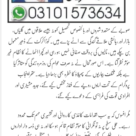
صوبے کے متعدد شہروں اور بالخصوص تحصیل کہوٹہ جیسے علاقوں میں گلیاں،
بازار اور رہائشی علاقے گندگی سے اٹے پڑے ہیں۔ کوڑا کرکٹ کے ڈھیر معمول
بن چکے ہیں، نالیوں کی بروقت صفائی نہیں ہو رہی اور کچرا اٹھانے کا نظام غیر
مؤثر نظر آتا ہے۔ اس صورتحال نے نہ صرف عوام کی روزمرہ زندگی کو متاثر کیا
ہے بلکہ مختلف بیماریوں کے پھیلاؤ کا خطرہ بھی بڑھا دیا ہے۔ستھرا پنجاب
پروگرام کے تحت اربوں روپے کے فنڈز مختص کیے گئے، جدید مشینری اور
افرادی قوت کی فراہمی کے دعوے کیے گئے،
مگر افسوس کہ یہ سب اقدامات کاغذی کارروائی اور تشہیری مہم تک محدود
رہے۔ عملی سطح پر نہ تو نگرانی کا مؤثر نظام قائم ہو سکا اور نہ ہی ذمہ دار اداروں