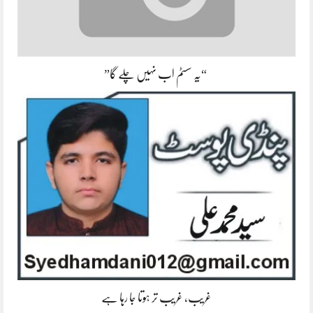
“یہ سسٹم اب نہیں چلے گا”
غریب، غریب تر ہوتا جا رہا ہے