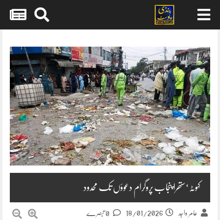
Skip
to
content
کہوٹہ‘ستھرا پنجاب پروگرام دعوؤں تک محدود
18/01/2026
عامر واجد
0 تبصرے