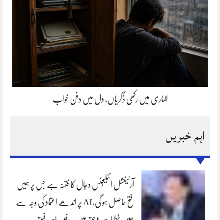
الماری میں رکھی ڈگریاں، دل میں دفن خواب
اہم خبریں
آرٹیفشل انٹلیجنس دجال کا فتنہ ہے جس پر ہمیں
فتح حاصل ہو گی،AI پر اندھے اعتماد کی وجہ سے