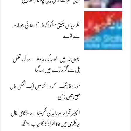
ہمیں خطرات لاحق ہیں پروفیسر احمد رفیق
کلرسیداں ڈکیتی‘ڈاکو1 کروڑ کے طلائی زیورات
لے اڑے
بھون نلہ میں افسوسناک حادثہ — بزرگ شخص
پلی سے گر کر نالے میں بہہ گیا
کہوٹہ: فائرنگ کے واقعے میں ایک شخص جاں
بحق، تین زخمی
انجینئر قمراسلام راجہ کی کمبوڈیا سے ہنگامی کال
پر چکری میں 16 افراد کا کامیاب ریسکیو