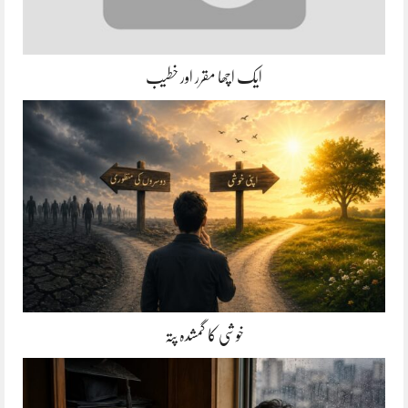
ایک اچھا مقرر اور خطیب
خوشی کا گمشدہ پتہ