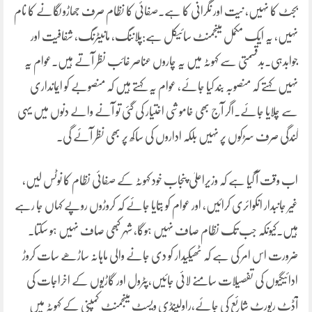
بجٹ کا نہیں، نیت اور نگرانی کا ہے۔صفائی کا نظام صرف جھاڑو لگانے کا نام
نہیں، یہ ایک مکمل مینجمنٹ سائیکل ہے:پلاننگ، مانیٹرنگ، شفافیت اور
جوابدہی۔بدقسمتی سے کہوٹہ میں یہ چاروں عناصر غائب نظر آتے ہیں۔عوام یہ
نہیں کہتے کہ منصوبہ بند کیا جائے، عوام یہ کہتے ہیں کہ منصوبے کو ایمانداری
سے چلایا جائے۔اگر آج بھی خاموشی اختیار کی گئی تو آنے والے دنوں میں یہی
گندگی صرف سڑکوں پر نہیں بلکہ اداروں کی ساکھ پر بھی نظر آئے گی۔
اب وقت آ گیا ہے کہ وزیراعلیٰ پنجاب خود کہوٹہ کے صفائی نظام کا نوٹس لیں،
غیر جانبدار انکوائری کرائیں، اور عوام کو بتایا جائے کہ کروڑوں روپے کہاں جا رہے
ہیں۔کیونکہ جب تک نظام صاف نہیں ہوگا، شہر کبھی صاف نہیں ہو سکتا۔
ضرورت اس امر کی ہے کہ ٹھیکیدار کو دی جانے والی ماہانہ ساڑھے سات کروڑ
ادائیگیوں کی تفصیلات سامنے لائی جائیں،پٹرول اور گاڑیوں کے اخراجات کی
آڈٹ رپورٹ شائع کی جائے،راولپنڈی ویسٹ مینجمنٹ کمپنی کے کہوٹہ میں