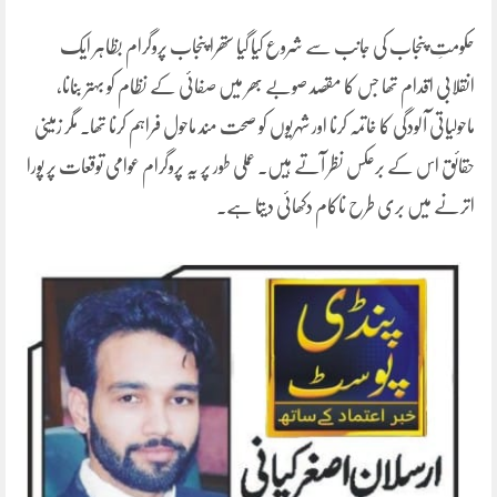
حکومتِ پنجاب کی جانب سے شروع کیا گیا ستھرا پنجاب پروگرام بظاہر ایک
انقلابی اقدام تھا جس کا مقصد صوبے بھر میں صفائی کے نظام کو بہتر بنانا،
ماحولیاتی آلودگی کا خاتمہ کرنا اور شہریوں کو صحت مند ماحول فراہم کرنا تھا۔ مگر زمینی
حقائق اس کے برعکس نظر آتے ہیں۔ عملی طور پر یہ پروگرام عوامی توقعات پر پورا
اترنے میں بری طرح ناکام دکھائی دیتا ہے۔