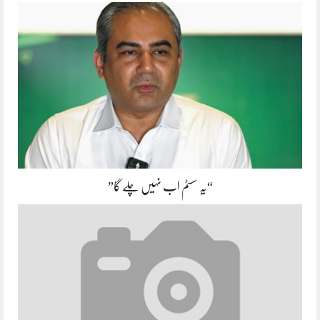
“یہ سسٹم اب نہیں چلے گا”