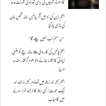
کا دھرنا، شہریوں کی بڑی تعداد کی شرکت**
جہلم ٹرین کی زد میں آکر چالیس سالہ شخص جان
کی بازی ہارگیا
“یہ سسٹم اب نہیں چلے گا”
جہلم پولیس کی کارروائی،10 سالہ بچے کو جنسی
زیادتی کا نشانہ بنانے والا ملزم گرفتار،مقدمہ
درج
جہلم رکشہ اور ٹریلر میں تصادم رکشہ ڈرائیور اور
ایک عورت زخمی ٹریلر کا ڈرائیور فرار ہونے
میں کامیاب