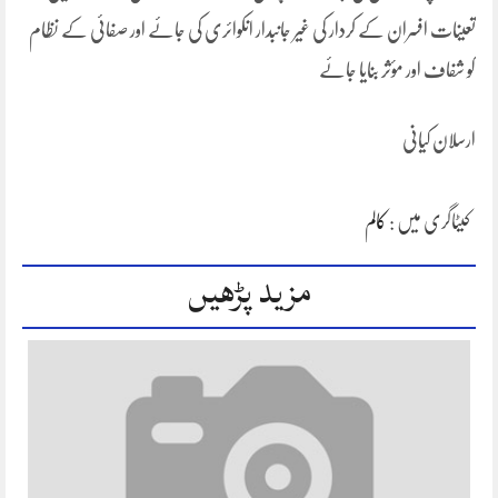
تعینات افسران کے کردار کی غیر جانبدار انکوائری کی جائے اور صفائی کے نظام
کو شفاف اور مؤثر بنایا جائے
ارسلان کیانی
کیٹاگری میں :
کالم
مزید پڑھیں