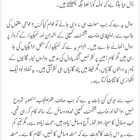
ڈال دیا جاتا ہے کہ لوگ کوڑا غلط جگہ پھینکتے ہیں۔
سوال یہ ہے کہ جب سہولت ہی نہ دی جائے تو عوام کیا کریں؟عوامی حلقوں کی
جانب سے راولپنڈی ویسٹ مینجمنٹ کمپنی کے افسران اور ٹھیکیدار کے کردار پر
سوال اٹھائے جا رہے ہیں۔ الزام یہ ہے کہ ٹھیکیدار کو مکمل ادائیگیاں کی جا
رہی ہیں مگر کام زمین پر نظر نہیں آتا۔پٹرول کی مد میں ہزاروں لیٹر، گاڑیوں کے
نام پر درجنوں گاڑیاں، مگر فیلڈ میں چند گاڑیاں ہی نظر آتی ہیں۔ یہ تضاد خود ایک
انکوائری کا تقاضا کرتا ہے۔
سب سے حیران کن بات یہ ہے کہ جب صاف ستھرا پنجاب منصوبہ شروع
نہیں ہوا تھا اور ویسٹ مینجمنٹ کمپنی محدود وسائل کے ساتھ کام کر رہی تھی،
تب صفائی کا معیار بہتر تھا۔ آج وسائل زیادہ ہیں، بجٹ زیادہ ہے، مگر نتیجہ کم
ہے۔یہ اس بات کا ثبوت ہے کہ مسئلہ وسائل کا نہیں، نظام کا ہے۔ مسئلہ