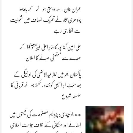
عمران خان سے دوستی ہونے کے باوجود
چودھری نثار نے تحریک انصاف میں شمولیت
سے انکاری رہے
علی امین گنڈاپور کا وزیراعلیٰ خیبرپختونخوا کے
عہدے سے مستعفی ہونے کا اعلان
پاکستان بھر میں نمازِ عیدالاضحی کی ادائیگی کے
بعد سنتِ ابراہیمی کو زندہ رکھتے ہوئے قربانی کا
سلسلہ شروع
**راولپنڈی: پٹرولیم مصنوعات کی قیمتوں میں
اضافے اور مہنگائی کے خلاف جماعت اسلامی