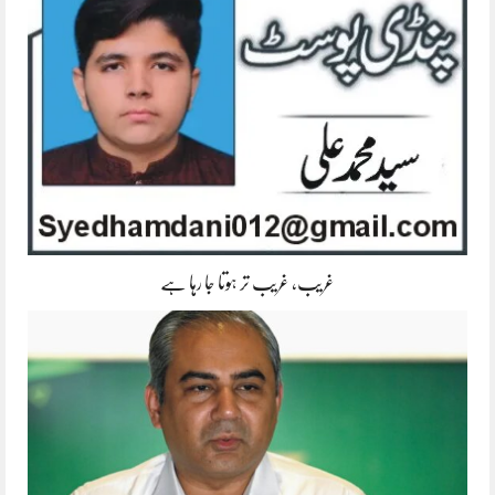
غریب، غریب تر ہوتا جا رہا ہے