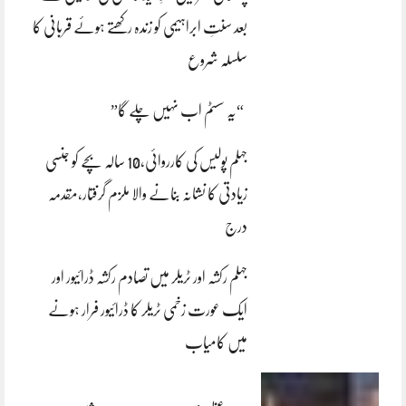
بعد سنتِ ابراہیمی کو زندہ رکھتے ہوئے قربانی کا
سلسلہ شروع
“یہ سسٹم اب نہیں چلے گا”
جہلم پولیس کی کارروائی،10 سالہ بچے کو جنسی
زیادتی کا نشانہ بنانے والا ملزم گرفتار،مقدمہ
درج
جہلم رکشہ اور ٹریلر میں تصادم رکشہ ڈرائیور اور
ایک عورت زخمی ٹریلر کا ڈرائیور فرار ہونے
میں کامیاب