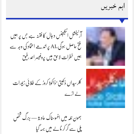
اہم خبریں
آرٹیفشل انٹلیجنس دجال کا فتنہ ہے جس پر ہمیں
فتح حاصل ہو گی،AI پر اندھے اعتماد کی وجہ سے
ہمیں خطرات لاحق ہیں پروفیسر احمد رفیق
کلرسیداں ڈکیتی‘ڈاکو1 کروڑ کے طلائی زیورات
لے اڑے
بھون نلہ میں افسوسناک حادثہ — بزرگ شخص
پلی سے گر کر نالے میں بہہ گیا