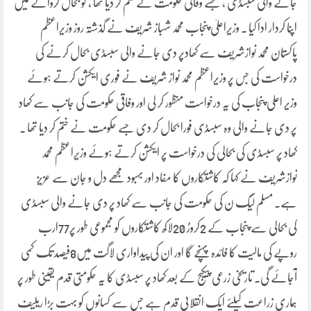
جانے والی سبسڈی ، جسے وفاقی حکومت نے ختم کر دیا تھا ، کو بحال کروانے میں
اپنا کردار ادا کیا . وزیراعلیٰ پنجاب محمد شہباز شریف نے گذشتہ روز وزیراعظم
پاکستان محمد نوازشریف سے کھادپر دی جانے والی سبسڈی بحال کرنے کی
درخواست کی جس پر وزیراعظم محمد نواز شریف نے فوری ایکشن کرتے ہوئے
وزیر اعلی پنجاب کی یہ درخواست منظور کر لی اور وفاقی حکومت کی جانب سے کھاد
پر دی جانے والی وہ سبسڈی فورا بحال کر دی جسے حکومت نے ختم کر دیا تھا .
کھاد پر سبسڈی کی بحالی کی درخواست پر ایکشن کرتے ہوئے وزیراعظم محمد
نوازشریف نے کہا کہ کاشتکاروں کا مفاد اور بہبود مجھے دل و جان سے عزیز
ہے. مسلم لیگ ن کی حکومت کی جانب سے کھاد پر دی جانے والی سبسڈی
کی بحالی سے پنجاب کے 2کروڑ 20لاکھ کاشتکاروں کو مجموعی طور پر77ارب
روپے کی مالیت کا فائدہ پہنچے گا اور ان کی پیداواری لاگت میں8فیصد تک کمی
آجائے گی. تاریخی زرعی پیکیج کے بعد کھاد پر سبسڈی کا یہ حکومتی قدم یقینی طور پر
ہماری زراعت کیلئے ایک انقلابی قدم ہے جس سے کسانوں کو بہت بڑا ریلیف