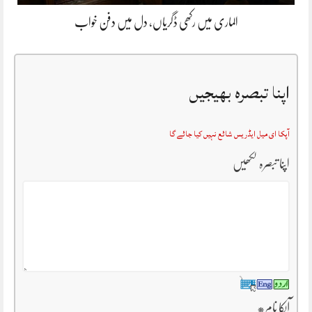
الماری میں رکھی ڈگریاں، دل میں دفن خواب
اپنا تبصرہ بھیجیں
آپکا ای میل ایڈریس شائع نہیں کیا جائے گا
اپنا تبصرہ لکھیں
آپکا نام
*