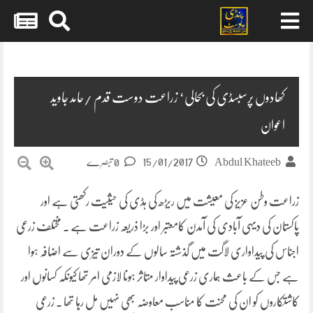
Skip
to
content
کھادوں پرسبسڈی کی بحالی‘ زراعت دوست قدم /حامد جاوید
اعوان
15/01/2017
Abdul Khateeb
0 تبصرے
زراعت وطن عزیز کی معیشت میں ریڑھ کی ہڈی کی حیثیت رکھتی ہے اور
پاکستان کی دیہی آبادی کی آمدن کامعتبر اور بڑا ذریعہ زراعت ہے . مختلف زرعی
اجناس کی پیداواری لاگت میں گذشتہ سالوں کے دوران تیزی سے اضافہ ہوا
ہے جس کے باعث ہماری
زرعی پیداوار متاثر ہونا لازمی امر تھا کیونکہ کسانوں اور
کاشتکاروں کو ان کی محنت کا مناسب معاوضہ بھی نہیں مل رہا تھا . زرعی