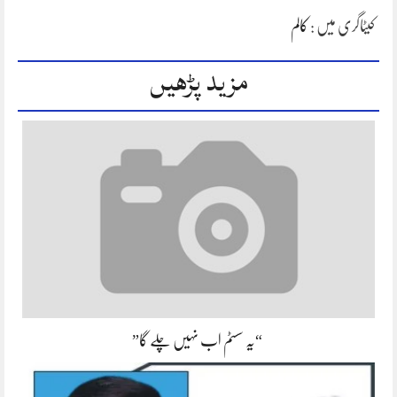
کیٹاگری میں :
کالم
مزید پڑھیں
“یہ سسٹم اب نہیں چلے گا”