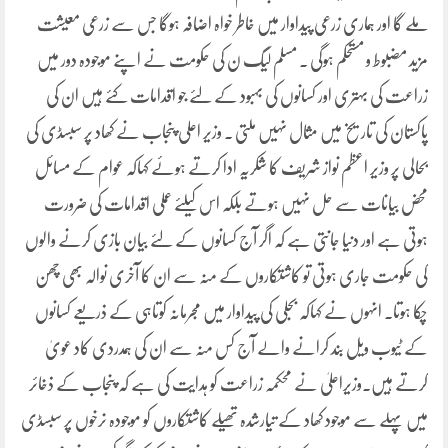
ملے گا اور ہماری زرعی پیداوار میں خاطر خواہ اضافہ ہوگا جس سے زرعی معیشت
مزید مضبوط و مستحکم ہوگی . مسلم لیگ ن کی حکومت نے اپنے موجودہ دور میں
زراعت کی بہتری اور کسانوں کی بہبود کے لئے جو اقدامات کئے ہیں ان کی
پاکستان کی تاریخ میں مثال نہیں ملتی . وزیر اعلی پنجاب نے کھاد پر سبسڈی کی
بحالی پر وزیر اعظم نواز شریف کا شکریہ ادا کرتے ہوئے کہاکہ عوام کے مسائل
محض بیانات سے حل نہیں ہوتے بلکہ اس کیلئے عملی اقدامات کی ضرورت
ہوتی ہے اور دنیا جانتی ہے کہ اگر آج کسانوں کے لئے بیان بازی کرنے والوں
کی حکومت جاری ہوتی تو کاشتکاروں کے منہ سے ان کا آخری نوالہ بھی چھن
چکا ہوتا۔ انہوں نے کہاکہ بجلی کی پیداوار میں مجرمانہ کوتاہی کے ذریعے کسانوں
کے ٹیوب ویل بند کرانے والے آج کس منہ سے ان کی ہمدردی کاد عویٰ
کرتے ہیں.وزیراعلیٰ نے محکمہ زراعت کو ہدایت کی ہے کہ پنجاب کے ذخائر
میں پہلے سے موجود کھاد کے تیارشدہ تھیلے کاشتکاروں کو موجودہ نرخوں پر سبسڈی