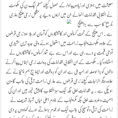
معیشت میں بہتری اور زیادہ پیداوار کے حصول کیلئے مسلم لیگ ن کی حکومت
نے انقلابی اقدامات اٹھائے جن میں اربوں روپے پر
مشتمل زرعی پیکیج ہماری
تاریخ کا سب سے بڑا پیکیج
ہے . اس پیکیج کے تحت کسانوں اور کاشتکاروں کو آسان اور بلا سود زرعی قرضوں
کے علاوہ حکومت پنجاب زراعت میں استعمال ہونے والی جدید ترین مشینری
آدھی قیمت پر دے رہی ہے اور اس سے بے شمار کسانوں و کاشتکاروں نے
استفادہ کیا . حکومت کے ان انقلابی اقدامات کی بدولت زرعی اجناس پیدا کرنے
والوں کو بڑا حوصلہ اور امید ملی ہے اور ان کو بروقت اور اچھا بیج بہم پہنچانے کے
علاوہ دیگر اخراجات کیلئے زرعی قرضوں سے ہماری زراعت ترقی کی جانب گامزن
ہو چکی ہے . یہ اقدامات اپنی جگہ ایک سبز انقلاب کا پیش خیمہ ہیں اور ان کی
اہمیت و ضرورت اپنی جگہ مگر پنجاب کے خادم اعلی میاں شہباز شریف نے
زراعت کی ترقی و توسیع کی جانب ایک اور قدم بڑھاتے ہوئے کھادوں پر دی