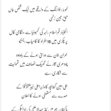
کہوٹہ: فائرنگ کے واقعے میں ایک شخص جاں
بحق، تین زخمی
انجینئر قمراسلام راجہ کی کمبوڈیا سے ہنگامی کال
پر چکری میں 16 افراد کا کامیاب ریسکیو
عمران خان سے دوستی ہونے کے باوجود
چودھری نثار نے تحریک انصاف میں شمولیت
سے انکاری رہے
علی امین گنڈاپور کا وزیراعلیٰ خیبرپختونخوا کے
عہدے سے مستعفی ہونے کا اعلان
پاکستان بھر میں نمازِ عیدالاضحی کی ادائیگی کے