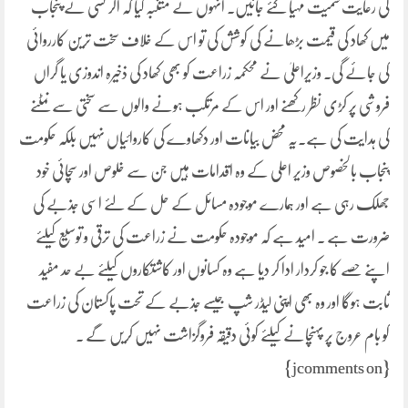
کی رعایت سمیت مہیا کئے جائیں۔ انہوں نے متنبہ کیا کہ اگر کسی نے پنجاب
میں کھاد کی قیمت بڑھانے کی کوشش کی تو اس کے خلاف سخت ترین کارروائی
کی جائے گی. وزیراعلیٰ نے محکمہ زراعت کو بھی کھاد کی ذخیرہ اندوزی یا گراں
فروشی پر کڑی نظر رکھنے اور اس کے مرتکب ہونے والوں سے سختی سے نمٹنے
کی ہدایت کی ہے.یہ محض بیانات اور دکھاوے کی کاروائیاں نہیں بلکہ حکومت
پنجاب بالخصوص وزیر اعلی کے وہ اقدامات ہیں جن سے خلوص اور سچائی خود
جھلک رہی ہے اور ہمارے موجودہ مسائل کے حل کے لئے اسی جذبے کی
ضرورت ہے . امید ہے کہ موجودہ حکومت نے زراعت کی ترقی و توسیع کیلئے
اپنے حصے کا جو کردار ادا کر دیا ہے وہ کسانوں اور کاشتکاروں کیلئے بے حد مفید
ثابت ہوگا اور وہ بھی اپنی لیڈر شپ جیسے جذبے کے تحت پاکستان کی زراعت
کو بام عروج پر پہنچانے کیلئے کوئی دقیقہ فروگزاشت نہیں کریں گے ۔
{jcomments on}