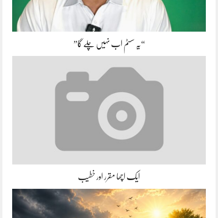
“یہ سسٹم اب نہیں چلے گا”
ایک اچھا مقرر اور خطیب