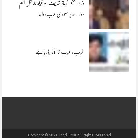
وزیر اعظم شہباز شریف اور فیلڈ مارشل اہم
دورے پر سعودی عرب روانہ
غریب، غریب تر ہوتا جا رہا ہے
Copyright © 2021, Pindi Post All Rights Reserved.