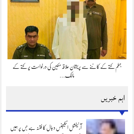
جہلم کتے کے کاٹنے سے پریشان علاقہ مکین کی درخواست پر کتے کے
مالک…
اہم خبریں
آرٹیفشل انٹلیجنس دجال کا فتنہ ہے جس پر ہمیں