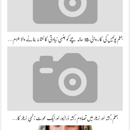
جہلم پولیس کی کارروائی،10 سالہ بچے کو جنسی زیادتی کا نشانہ بنانے والا ملزم…
جہلم رکشہ اور ٹریلر میں تصادم رکشہ ڈرائیور اور ایک عورت زخمی ٹریلر کا…