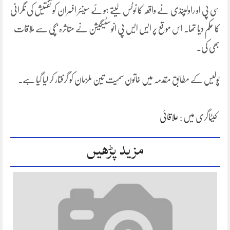
سی پی او راولپنڈی نے واقعہ کا نوٹس لیتے ہوئے سینئر افسران کو تفتیش کی نگرانی
کا حکم دیا تھا۔ اس موقع پر ایس ایس پی انوسٹیگیشن نے متاثرہ بچی سے ملاقات
بھی کی۔
پولیس کے مطابق مقدمہ میں خاتون سمیت تین ملزمان کو گرفتار کر لیا گیا ہے۔
کیٹاگری میں :
علاقائی
مزید پڑھیں