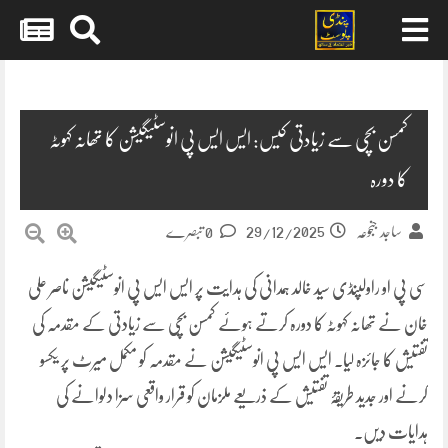
Skip
to
content
کمسن بچی سے زیادتی کیس: ایس ایس پی انوسٹیگیشن کا تھانہ کہوٹہ
کا دورہ
29/12/2025
ساجد جنجوعہ
0 تبصرے
سی پی او راولپنڈی سید خالد ہمدانی کی ہدایت پر ایس ایس پی انوسٹیگیشن ناصر علی
خان نے تھانہ کہوٹہ کا دورہ کرتے ہوئے کمسن بچی سے زیادتی کے مقدمہ کی
تفتیش کا جائزہ لیا۔ ایس ایس پی انوسٹیگیشن نے مقدمہ کو مکمل میرٹ پر یکسو
کرنے اور جدید طریقۂ تفتیش کے ذریعے ملزمان کو قرار واقعی سزا دلوانے کی
ہدایات دیں۔