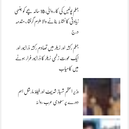
جہلم پولیس کی کارروائی،10 سالہ بچے کو جنسی
زیادتی کا نشانہ بنانے والا ملزم گرفتار،مقدمہ
درج
جہلم رکشہ اور ٹریلر میں تصادم رکشہ ڈرائیور اور
ایک عورت زخمی ٹریلر کا ڈرائیور فرار ہونے
میں کامیاب
وزیر اعظم شہباز شریف اور فیلڈ مارشل اہم
دورے پر سعودی عرب روانہ