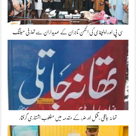
سی پی او،راولپنڈی کی انجمن تاجران کے عہدیداران سے تعارفی میٹنگ
تھانہ جاتلی ،قتل اور ضرر کے مقدمہ میں مطلوب اشتہاری گرفتار