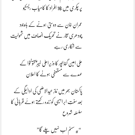
پر چکری میں 16 افراد کا کامیاب ریسکیو
عمران خان سے دوستی ہونے کے باوجود
چودھری نثار نے تحریک انصاف میں شمولیت
سے انکاری رہے
علی امین گنڈاپور کا وزیراعلیٰ خیبرپختونخوا کے
عہدے سے مستعفی ہونے کا اعلان
پاکستان بھر میں نمازِ عیدالاضحی کی ادائیگی کے
بعد سنتِ ابراہیمی کو زندہ رکھتے ہوئے قربانی کا
سلسلہ شروع
“یہ سسٹم اب نہیں چلے گا”