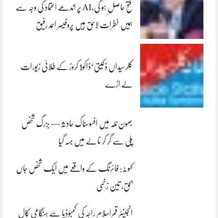
فتح حاصل ہو گی،AI پر اندھے اعتماد کی وجہ سے
ہمیں خطرات لاحق ہیں پروفیسر احمد رفیق
کلرسیداں ڈکیتی‘ڈاکو1 کروڑ کے طلائی زیورات
لے اڑے
بھون نلہ میں افسوسناک حادثہ — بزرگ شخص
پلی سے گر کر نالے میں بہہ گیا
کہوٹہ: فائرنگ کے واقعے میں ایک شخص جاں
بحق، تین زخمی
انجینئر قمراسلام راجہ کی کمبوڈیا سے ہنگامی کال