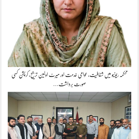
محکمہ ریونیو میں شفافیت، عوامی خدمت اور میرٹ اولین ترجیح، کرپشن کسی
صورت برداشت…