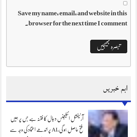
Save my name, email, and website in this
browser for the next time I comment.
اہم خبریں
آرٹیفشل انٹلیجنس دجال کا فتنہ ہے جس پر ہمیں
فتح حاصل ہو گی،AI پر اندھے اعتماد کی وجہ سے