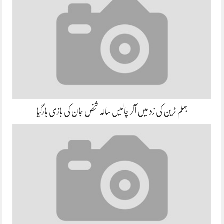
جہلم ٹرین کی زد میں آکر چالیس سالہ شخص جان کی بازی ہارگیا