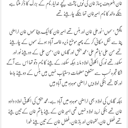
خان المعروف پہاڑ خان کی نویں پشت نیچے خدایار نام کے بزرگ کا ذکر ملتا ہے
جنکے والد کا نام امیرخان تھا جنکے چار بیٹے تھے
بنگش‘ سموں‘ نورعلی خان اور ہنس تھے امیر خان کا ایک بیٹا سموں خان اراضی
پنڈ سے نقل مکانی کر کے چھپر موضع ڈیرہ خالصہ آباد ہوئے سموں کے چار بیٹے
تھے حسن علی‘ہاشم علی‘محمد بخش اور گاماں خان‘حسن علی کے دو بیٹے نور اور
سکندر تھے نور کی اکلوتی اولاد مانہ جبکہ سکندر کے بیٹے کا نام دتو تھا اس سے آگے
انکا شجرہ نسب سے متعلق معلومات دستیاب نہیں ہیں ہنس کے دو بیٹے بڈھا
اور فتا تھے جنکی اولادیں اراضی موہڑہ میں آباد ہیں
جبکہ گاماں کی اولاد بھی اراضی موہڑہ میں آباد ہے،محمد بخش کی اکلوتی اولاد دادو
خان تھے جنکی نرینہ اولاد نہیں تھی امیر خان کے بیٹے ہاشم خان کے تین بیٹے
تھے فضل خان،نتھوخان اور بازخان،فضل خان کے تین بیٹے طورا