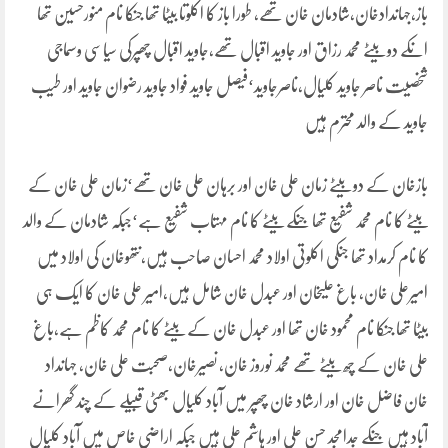
باز،جہاندادخان،شادمان خان تھے، طورا باز کا اکلوتا بیٹا تھا جنکا نام منورحسین تھا
انکے دو بیٹے محمد رزاق اور جاوید اقبال تھے،جاوید اقبال چھپرکی سیاسی وسماجی
شخصیت ناصر جاوید کلیال،ناصرجاوید‘فیصل جاوید فواد جاوید رضوان جاوید اور طیب
جاوید کے والد محترم ہیں
بازخان کے دو بیٹے زمان علی خان اور برہان علی خان تھے‘زمان علی خان کے
بیٹے کا نام محمد شفیع تھا جنکے بیٹے کا نام مہتاب شفیع ہے‘جبکہ شادمان کے والد
کا نام کرمداد تھا جنکی اکلوتی اولاد محمد احسان صاحب ہیں،نتھوخان کی اولاد میں
امیرعلی خان، باغ علیخان اور عبدل خان شامل ہیں،امیر علی خان کا ایک ہی
بیٹا تھا جنکا نام محمود خان تھا اور عبدل خان کے بیٹے کا نام محمد کاظم ہے،باغ
علی خان کے چھ بیٹے تھے محمد نوروز خان، نصیرخان،صحبت علی خان، جہانداد
خان فاضل خان اور ارشاد خان چھپر میں آباد کلیال بھٹی قبیلے کے چند گھرانے
آباد ہیں جنکے جدامجد حسن علی اور ہاشم علی ہیں جبکہ اراضی خاص میں آباد کلیال