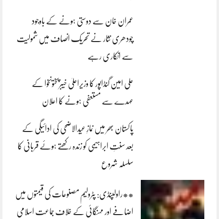
عمران خان سے دوستی ہونے کے باوجود
چودھری نثار نے تحریک انصاف میں شمولیت
سے انکاری رہے
علی امین گنڈاپور کا وزیراعلیٰ خیبرپختونخوا کے
عہدے سے مستعفی ہونے کا اعلان
پاکستان بھر میں نمازِ عیدالاضحی کی ادائیگی کے
بعد سنتِ ابراہیمی کو زندہ رکھتے ہوئے قربانی کا
سلسلہ شروع
**راولپنڈی: پٹرولیم مصنوعات کی قیمتوں میں
اضافے اور مہنگائی کے خلاف جماعت اسلامی