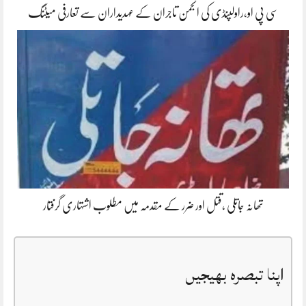
سی پی او،راولپنڈی کی انجمن تاجران کے عہدیداران سے تعارفی میٹنگ
تھانہ جاتلی ،قتل اور ضرر کے مقدمہ میں مطلوب اشتہاری گرفتار
اپنا تبصرہ بھیجیں