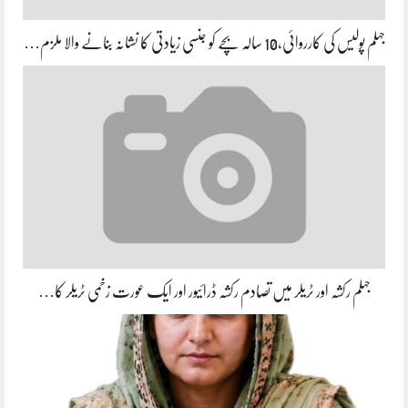
جہلم پولیس کی کارروائی،10 سالہ بچے کو جنسی زیادتی کا نشانہ بنانے والا ملزم…
جہلم رکشہ اور ٹریلر میں تصادم رکشہ ڈرائیور اور ایک عورت زخمی ٹریلر کا…