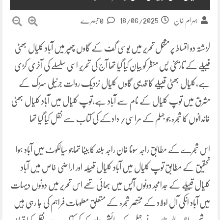
18/06/2025
بہرام خان
0 تبصرے
گزشتہ دو اقساط پر مشتمل تحریر میں یوسی گف کے گاوں چھپر میں آباد کلیال بھٹی
قبیلے کے تاریخی پس منظر کو بیان کیا گیا تھا آج کی تحریر اسی سلسلے کی آخری کڑی
ہے،کلیال بھٹی قبیلے کا قدیمی گاوں کلیال نزدیک روات جرنیلی سڑک کے
مشرق میں توپ کلیال کے نام سے آباد ہے،توپ کلیال میں آباد کلیال بھٹی
خاندانوں کا شجرہ جو جہلم کے مراسی/ دادکے کی کتاب سے نقل کیا گیا تھا
اس شجرے کے مطابق راجہ سونا خان راجہ بلند کا بیٹا تھاجو سیالکوٹ میں آباد ہوا
تحقیق کے مطابق توپ کلیال میں آباد کلیال قبیلہ اور اراضی خاص میں آباد
کلیال قبیلے کے جدامجد دونوں آپس میں بھائی تھے اس تحریر میں دونوں دیہات
میں آباد انکی آل اولاد کے مختصر شجرہ کے متعلق معلومات فراہم کی جا رہی ہیں