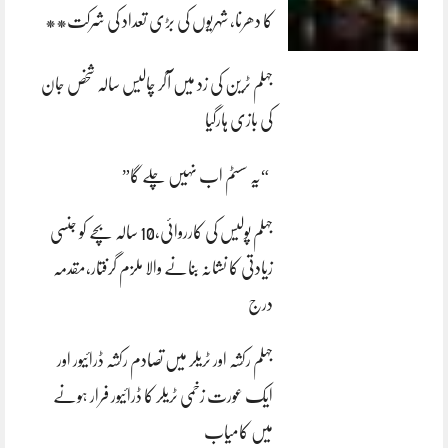
کا دھرنا، شہریوں کی بڑی تعداد کی شرکت**
جہلم ٹرین کی زد میں آکر چالیس سالہ شخص جان
کی بازی ہارگیا
“یہ سسٹم اب نہیں چلے گا”
جہلم پولیس کی کارروائی،10 سالہ بچے کو جنسی
زیادتی کا نشانہ بنانے والا ملزم گرفتار،مقدمہ
درج
جہلم رکشہ اور ٹریلر میں تصادم رکشہ ڈرائیور اور
ایک عورت زخمی ٹریلر کا ڈرائیور فرار ہونے
میں کامیاب