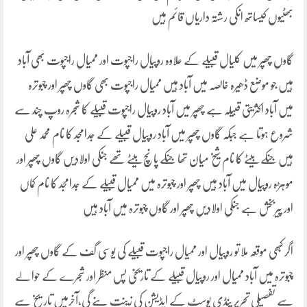
بھٹیوں کیساتھ انکی رشتہ داریاں قائم ہیں
گاوں چھپر میں کلیال قبیلے کے علاوہ روپیال راجپوت اور ممیال راجپوت بھی آباد
ہیں جو موضع ڈھیرہ خالصہ میں آباد ہیں ممیال راجپوت بھی گاوں چھپر اور چبوترہ
میں آباد اکثریتی قبیلہ ہے چھپر میں آباد روپیال راجپوت قبیلے کا شجرہ روپ چند سے
شروع ہوتا ہے جبکہ گاوں چھپر میں آباد روپیال قبیلے کے جدامجد کا نام محمد علی
ہیں جنکے بیٹے کا نام شیخ میان تھا جنکے پانچ بیٹے تھے جنکی اولادیں گاوں چھپر اور
موہڑہ روپیال میں آباد ہیں چھپر اور چبوترہ میں ممیال قبیلے کے جدامجد کا نام کماں
اور پیربخش ہے جنکی اولادیں چھپر اور گاوں چبوترہ میں آباد ہیں
اگر کبھی موقعہ ملا تو روپیال اور ممیال راجپوت قبیلے کی یوسی گف کے گاوں چھپر اور
چبوترہ میں آباد ممیال اور روپیال قبیلے کے تاریخی پس منظر اور شجرے کے حوالے
سے تفصیلی تحریر پنڈی پوسٹ کے ایڈیشن کی زینت بنے گی،آخرمیں تاریخ سے