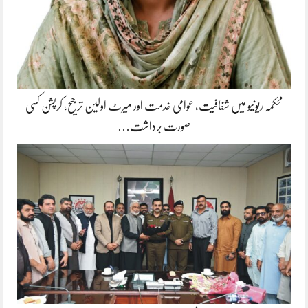
محکمہ ریونیو میں شفافیت، عوامی خدمت اور میرٹ اولین ترجیح، کرپشن کسی
صورت برداشت…