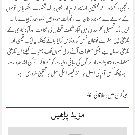
دلچسپی رکھنے والے محققین اساتذہ اکرام اور ایسی بزرگ شخصیات جنکے پاس قوموں
کے حوالے سے مستند دستاویزات و شجرات موجود ہیں تو وہ بندہ ناچیز سے رابطہ
کریں تاکہ تحصیل کلرسیداں میں آباد مختلف قبیلوں کی شناخت اور آباد کاری کے
تاریخی پس منظر سے نوجوان نسل کو روشناس کرایا جائے کیونکہ یہ ایک قیمتی اور
تاریخی سرمایہ ہے جسکی معلومات آنے والی نسلوں تک پہنچانے کیلئے ان تاریخی
معلومات دستاویزات اور بزرگوں کی زبانی روایات کو محفوظ کرنے کی اشد ضرورت
ہے کیونکہ کسی قوم کی اصل جاننے کیلئے اسکی نسل پر تحقیق ضروری ہے۔
کیٹاگری میں :
علاقائی
،
کالم
مزید پڑھیں