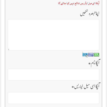
آپکا ای میل ایڈریس شائع نہیں کیا جائے گا
اپنا تبصرہ لکھیں
آپکا نام
*
آپکا ای میل ایڈریس
*