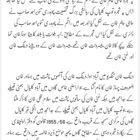
یہ شجرہ حاجی عالم خان نے جہلم کے رہائشی دادکے کی کتاب سے نقل کیا تھا بعد
ازاں یہ شجرہ توپ کلیال کی رہائشی بزرگ شخصیت چوہدری تنویراحمد صاحب نے
حاجی عالم خان سے نقل کیا اور بعد میں راقم نے چوہدری تنویراحمد صاحب کی
ڈائری سے نقل کیا اس شجرے کے مطابق راجہ بلونت یا بلند کا بیٹا سونا خان تھا
جنکے نیچے کالاخان،بیسرونت خان تھے،بیسرونت خان کے دو بیٹے دبنگ خان
اور غنی خان تھے
دبنگ خان تنگدیو میں آباد ہوا،دبنگ خان کی آٹھویں پشت میں بہادر خان
المعروف پہاڑ خان کا نام آتا ہے جو اراضی خاص گاوں میں آباد کلیال بھٹی قبیلے
کے جدامجد ہیں جبکہ غنی خان کی ساتویں پشت میں سلام قلی خان کا ذکر ملتا
ہے جو توپ کلیال میں آباد کلیال بھٹی قبیلے کے جدامجد ہیں انکی قبر کلیال
گاوں کی مرکزی مسجد کے قریب واقع ہے 1955/56 قانون گو دفتر راولپنڈی
کے ریکارڈ شجرہ دیہی کے مطابق گاوں چھپر موضع ڈیرہ خالصہ میں واقع ہے بہادر