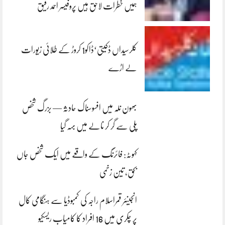
ہمیں خطرات لاحق ہیں پروفیسر احمد رفیق
کلرسیداں ڈکیتی‘ڈاکو1 کروڑ کے طلائی زیورات
لے اڑے
بھون نلہ میں افسوسناک حادثہ — بزرگ شخص
پلی سے گر کر نالے میں بہہ گیا
کہوٹہ: فائرنگ کے واقعے میں ایک شخص جاں
بحق، تین زخمی
انجینئر قمراسلام راجہ کی کمبوڈیا سے ہنگامی کال
پر چکری میں 16 افراد کا کامیاب ریسکیو