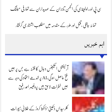
سی پی او،راولپنڈی کی انجمن تاجران کے عہدیداران سے تعارفی میٹنگ
تھانہ جاتلی ،قتل اور ضرر کے مقدمہ میں مطلوب اشتہاری گرفتار
اہم خبریں
آرٹیفشل انٹلیجنس دجال کا فتنہ ہے جس پر ہمیں
فتح حاصل ہو گی،AI پر اندھے اعتماد کی وجہ سے
ہمیں خطرات لاحق ہیں پروفیسر احمد رفیق
کلرسیداں ڈکیتی‘ڈاکو1 کروڑ کے طلائی زیورات