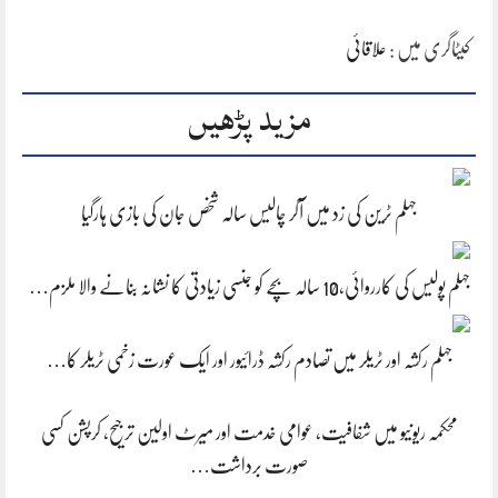
کیٹاگری میں :
علاقائی
مزید پڑھیں
جہلم ٹرین کی زد میں آکر چالیس سالہ شخص جان کی بازی ہارگیا
جہلم پولیس کی کارروائی،10 سالہ بچے کو جنسی زیادتی کا نشانہ بنانے والا ملزم…
جہلم رکشہ اور ٹریلر میں تصادم رکشہ ڈرائیور اور ایک عورت زخمی ٹریلر کا…
محکمہ ریونیو میں شفافیت، عوامی خدمت اور میرٹ اولین ترجیح، کرپشن کسی
صورت برداشت…