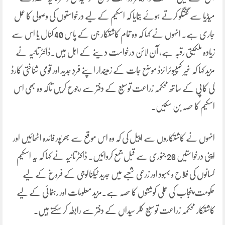
میڈیا سے گفتگو کرتے ہوئے بتایا کہ اسکیم کے لیے درخواستوں کی وصولی کا عمل
جاری ہے۔ انہوں نے کہا کہ وہ تمام کاشتکار جن کے پاس 40 کنال یا اس سے
زیادہ ملکیتی رقبہ ہے، آن لائن درخواست دینے کے اہل ہیں۔ڈاکٹر تانیہ نے
مزید کہا کہ غیر کمپیوٹرائزڈ موضع جات کے زمیندار اپنے فردِ جدید اور قومی شناختی کارڈ
کی کاپی کے ساتھ محکمہ زراعت توسیع کے دفتر سے رجوع کریں تاکہ وہ بھی اس
اسکیم کا حصہ بن سکیں۔
انہوں نے کاشتکاروں سے اپیل کی کہ وہ اس موقع سے بھرپور فائدہ اٹھائیں اور
اپنی درخواستیں 20 جنوری سے قبل جمع کروائیں۔ ڈاکٹر تانیہ نے کہا کہ یہ اسکیم
کسانوں کی فلاح و بہبود اور زرعی شعبے میں جدید ٹیکنالوجی کے فروغ کے لیے
حکومت پنجاب کی عملی کوششوں کا حصہ ہے۔مزید معلومات اور رہنمائی کے لیے
کاشتکار محکمہ زراعت توسیع کلر سیداں کے دفتر سے رابطہ کر سکتے ہیں۔