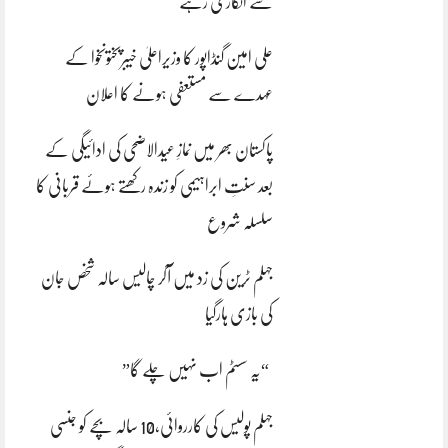
سے انکاری رہے
علی امین گنڈاپور کا وزیراعلیٰ خیبرپختونخوا کے
عہدے سے مستعفی ہونے کا اعلان
پاکستان بھر میں نمازِ عیدالاضحی کی ادائیگی کے
بعد سنتِ ابراہیمی کو زندہ رکھتے ہوئے قربانی کا
سلسلہ شروع
جہلم ٹرین کی زد میں آکر چالیس سالہ شخص جان
کی بازی ہارگیا
“یہ سسٹم اب نہیں چلے گا”
جہلم پولیس کی کارروائی،10 سالہ بچے کو جنسی