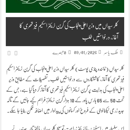
کلر سیداں میں وزیر اعلیٰ پنجاب کی گرین ٹریکٹر اسکیم فیز تھری کا
آغاز، درخواستیں طلب
09/01/2026
ملک یاسر
0 تبصرے
کلر سیداں (نمائندہ پنڈی پوسٹ) کلر سیداں وزیر اعلیٰ پنجاب کی گرین ٹریکٹر اسکیم
فیز تھری کا آغاز، کاشتکاروں سے درخواستیں طلب۔تفصیلات کے مطابق وزیر
اعلیٰ پنجاب کی ہدایت پر گرین ٹریکٹر اسکیم فیز تھری کا آغاز کر دیا گیا ہے، جس کے
تحت 50 سے 65 ہارس پاور کے 10 ہزار گرین ٹریکٹرز فراہم کیے جائیں گے تاکہ
جدید زرعی ٹیکنالوجی کے فروغ اور کسانوں کی پیداوار میں اضافہ ممکن بنایا جا سکے۔
اس سلسلے میں اسسٹنٹ ڈائریکٹر زراعت توسیع کلر سیداں ڈاکٹر تانیہ صفدر نے