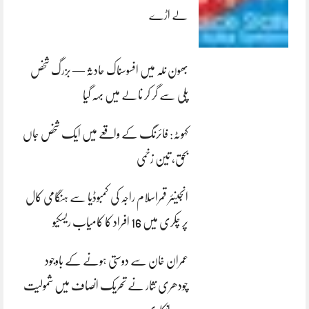
لے اڑے
بھون نلہ میں افسوسناک حادثہ — بزرگ شخص
پلی سے گر کر نالے میں بہہ گیا
کہوٹہ: فائرنگ کے واقعے میں ایک شخص جاں
بحق، تین زخمی
انجینئر قمراسلام راجہ کی کمبوڈیا سے ہنگامی کال
پر چکری میں 16 افراد کا کامیاب ریسکیو
عمران خان سے دوستی ہونے کے باوجود
چودھری نثار نے تحریک انصاف میں شمولیت