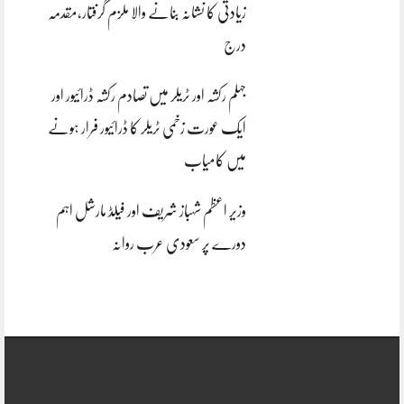
زیادتی کا نشانہ بنانے والا ملزم گرفتار،مقدمہ
درج
جہلم رکشہ اور ٹریلر میں تصادم رکشہ ڈرائیور اور
ایک عورت زخمی ٹریلر کا ڈرائیور فرار ہونے
میں کامیاب
وزیر اعظم شہباز شریف اور فیلڈ مارشل اہم
دورے پر سعودی عرب روانہ