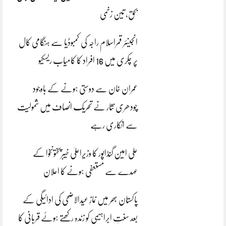
بحق، تین زخمی
انجینئر قمراسلام راجہ کی کمبوڈیا سے ہنگامی کال
پر چکری میں 16 افراد کا کامیاب ریسکیو
عمران خان سے دوستی ہونے کے باوجود
چودھری نثار نے تحریک انصاف میں شمولیت
سے انکاری رہے
علی امین گنڈاپور کا وزیراعلیٰ خیبرپختونخوا کے
عہدے سے مستعفی ہونے کا اعلان
پاکستان بھر میں نمازِ عیدالاضحی کی ادائیگی کے
بعد سنتِ ابراہیمی کو زندہ رکھتے ہوئے قربانی کا