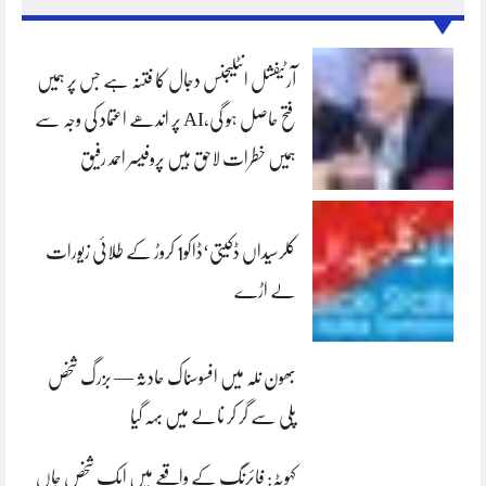
آرٹیفشل انٹلیجنس دجال کا فتنہ ہے جس پر ہمیں
فتح حاصل ہو گی،AI پر اندھے اعتماد کی وجہ سے
ہمیں خطرات لاحق ہیں پروفیسر احمد رفیق
کلرسیداں ڈکیتی‘ڈاکو1 کروڑ کے طلائی زیورات
لے اڑے
بھون نلہ میں افسوسناک حادثہ — بزرگ شخص
پلی سے گر کر نالے میں بہہ گیا
کہوٹہ: فائرنگ کے واقعے میں ایک شخص جاں