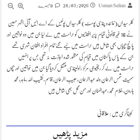
24/03/2026
Usman Sultan
0 تبصرے
کلر سیداں(نمائندہ پنڈی پوسٹ)کلرسیداں پولیس کے اے ایس آئی اظہر حسین
نے 16 غیر قانونی قیام پزیر افغانیوں کو حراست میں لے لیا جن میں دو خواتین اور
پانچ بچیاں بھی شامل ہیں حراست میں لیے گئے تمام افراد افغان شہری تھے
جن کے پاس پاکستان میں قیام کی منظور شدہ اجازت نہ تھی جس پر انہیں
حراست میں لے کر ریفیوجی مرکز راولپنڈی منتقل کردیا گیا جن میں خواتین اور بچوں
سمیت شمس الرحمان ولد عبدالرحمان،حبیب الرحمان،قاسم،نقیب اللہ،ماہر،محمد
ہارون،غلام محمد،عبدالمنان اور حسن گل بھی شامل ہیں
کیٹاگری میں :
علاقائی
مزید پڑھیں