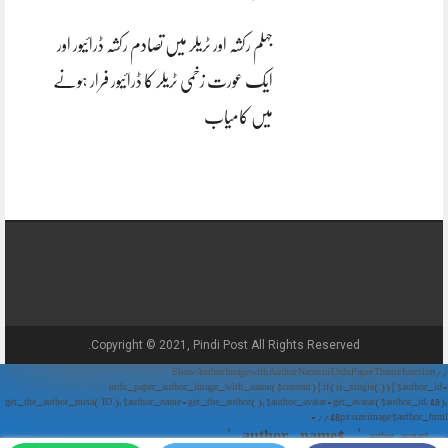
جہلم رکشہ اور ٹریلر میں تصادم رکشہ ڈرائیور اور
ایک عورت زخمی ٹریلر کا ڈرائیور فرار ہونے
میں کامیاب
Copyright © 2021, Pindi Post All Rights Reserved.
// Show Author Image with Author Name in UrduPaper Theme function
urdu_paper_author_image_with_name($content) { if (is_single()) { $author_id =
get_the_author_meta('ID'); $author_name = get_the_author(); $author_avatar = get_avatar($author_id, 48);
// 48px size image $author_html = '
' . $author_name . '
' . $author_avatar . '