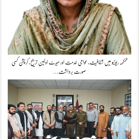
محکمہ ریونیو میں شفافیت، عوامی خدمت اور میرٹ اولین ترجیح، کرپشن کسی
صورت برداشت…