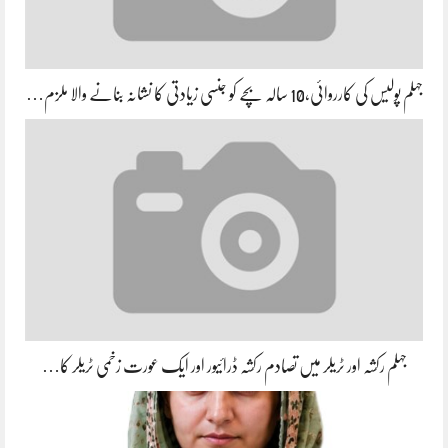
جہلم پولیس کی کارروائی،10 سالہ بچے کو جنسی زیادتی کا نشانہ بنانے والا ملزم…
جہلم رکشہ اور ٹریلر میں تصادم رکشہ ڈرائیور اور ایک عورت زخمی ٹریلر کا…