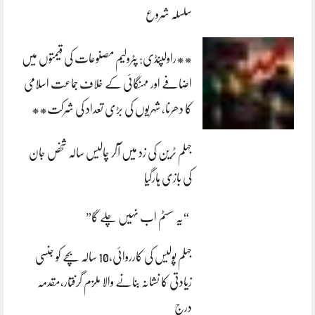
سلسلہ شروع
**راولپنڈی: پٹرولیم مصنوعات کی قیمتوں میں
اضافے اور مہنگائی کے خلاف جماعت اسلامی
کا دھرنا، شہریوں کی بڑی تعداد کی شرکت**
جہلم ٹرین کی زد میں آکر چالیس سالہ شخص جان
کی بازی ہارگیا
“یہ سسٹم اب نہیں چلے گا”
جہلم پولیس کی کارروائی،10 سالہ بچے کو جنسی
زیادتی کا نشانہ بنانے والا ملزم گرفتار،مقدمہ
درج