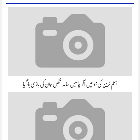
جہلم ٹرین کی زد میں آکر چالیس سالہ شخص جان کی بازی ہارگیا