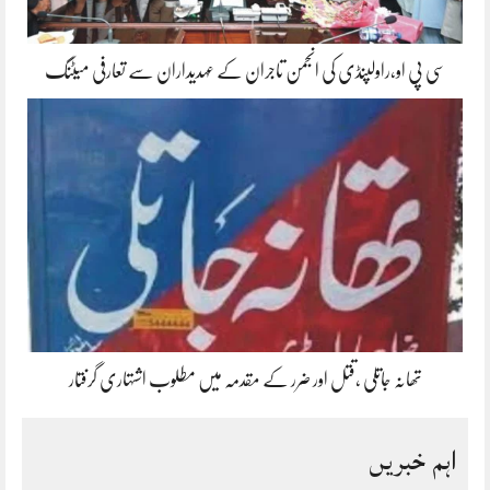
سی پی او،راولپنڈی کی انجمن تاجران کے عہدیداران سے تعارفی میٹنگ
تھانہ جاتلی ،قتل اور ضرر کے مقدمہ میں مطلوب اشتہاری گرفتار
اہم خبریں