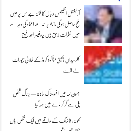
آرٹیفشل انٹلیجنس دجال کا فتنہ ہے جس پر ہمیں
فتح حاصل ہو گی،AI پر اندھے اعتماد کی وجہ سے
ہمیں خطرات لاحق ہیں پروفیسر احمد رفیق
کلرسیداں ڈکیتی‘ڈاکو1 کروڑ کے طلائی زیورات
لے اڑے
بھون نلہ میں افسوسناک حادثہ — بزرگ شخص
پلی سے گر کر نالے میں بہہ گیا
کہوٹہ: فائرنگ کے واقعے میں ایک شخص جاں