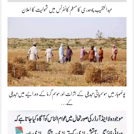
عبدالخطیب چوھدری کا مسلم کانفرنس میں شمولیت کا اعلان
پوٹھوہار میں موسمیاتی تبدیلی کے اثرات اور موسم گرما کے دورانیے میں تبدیلی
کے…