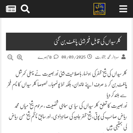
Skip
to
content
کلرسیداں کی قابل فخر بیٹی پائلٹ بن گئی
08/09/2025
سردار محمد بشارت
0 تبصرے
کلر سیداں کی شیخ ظفر کی ہونہار باصلاحیت بیٹی نور بصیرت نے پہلی کمرشل
پائلٹ بن کر نہ صرف اپنے خاندان، بلکہ خط پوٹھوہار، خصوصاً کلر سیداں کا نام فخر
سے بلند کر دیا
نور بصیرت کا تعلق کلر سیداں کی سیاسی سماجی شخصیت ، مرحوم شیخ میاں محمد
ریاض صاحب کی پوتی، شیخ ظفر جاوید کی صاحبزادی، اور سابق ناظم شیخ حسن ریاض
کی بھتیجی ہیں