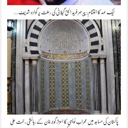
ایک عہد کا اختتام: پیر مہر فرید الحق گیلانی کی رحلت پر گولڑہ شریف…
پاکستان کی مساجد میں محراب نویسی کا اعزاز گوجرخان کے رہائشی رحمت علی