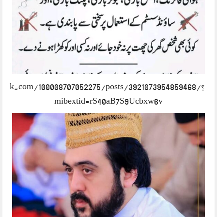
book.com/100008707052275/posts/3921073954859468/?
mibextid=rS40aB7S9Ucbxw6v