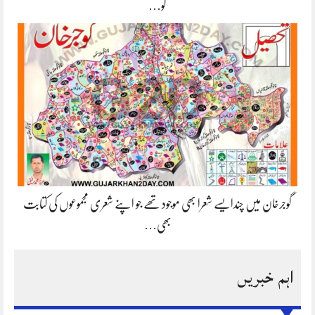
کو…
گوجرخان میں چندایسے شعرا بھی موجود تھے جو اپنے شعری مجموعوں کی کتابت
بھی…
اہم خبریں