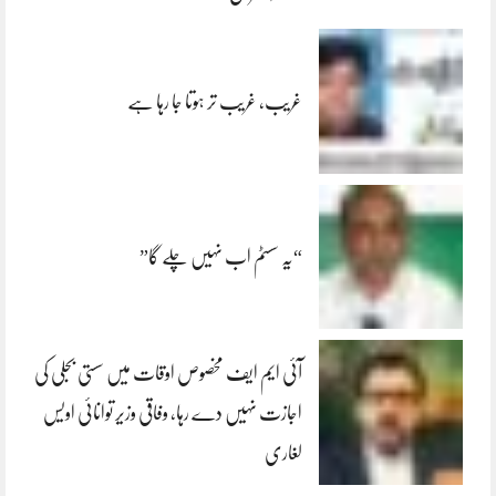
غریب، غریب تر ہوتا جا رہا ہے
“یہ سسٹم اب نہیں چلے گا”
آئی ایم ایف مخصوص اوقات میں سستی بجلی کی
اجازت نہیں دے رہا، وفاقی وزیر توانائی اویس
لغاری