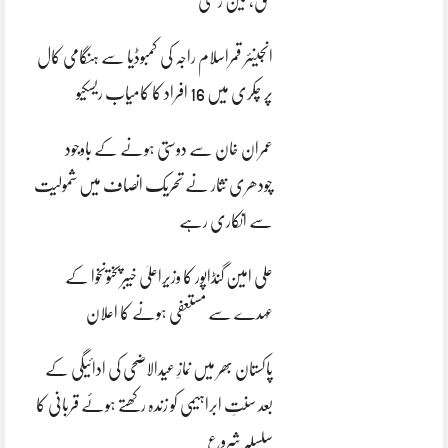
بحق، تین زخمی
انجینئر قمراسلام راجہ کی کمبوڈیا سے ہنگامی کال
پر چکری میں 16 افراد کا کامیاب ریسکیو
عمران خان سے دوستی ہونے کے باوجود
چودھری نثار نے تحریک انصاف میں شمولیت
سے انکاری رہے
علی امین گنڈاپور کا وزیراعلیٰ خیبرپختونخوا کے
عہدے سے مستعفی ہونے کا اعلان
پاکستان بھر میں نمازِ عیدالاضحی کی ادائیگی کے
بعد سنتِ ابراہیمی کو زندہ رکھتے ہوئے قربانی کا
سلسلہ شروع