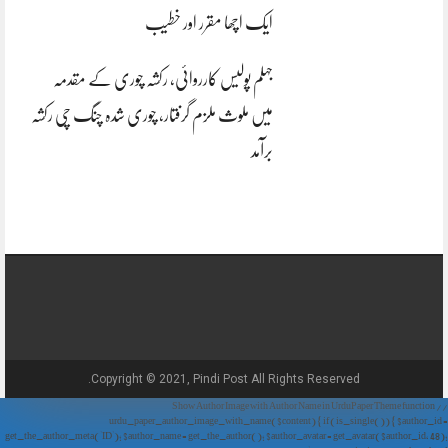
ایک اچھا مقرر اور خطیب
جہلم پولیس کارروائی، رکشہ چوری کے مقدمہ
میں ملوث ملزم گرفتار، چوری شدہ چنگ چی رکشہ
برآمد
Copyright © 2021, Pindi Post All Rights Reserved.
// Show Author Image with Author Name in UrduPaper Theme function
urdu_paper_author_image_with_name($content) { if (is_single()) { $author_id =
get_the_author_meta('ID'); $author_name = get_the_author(); $author_avatar = get_avatar($author_id, 48);