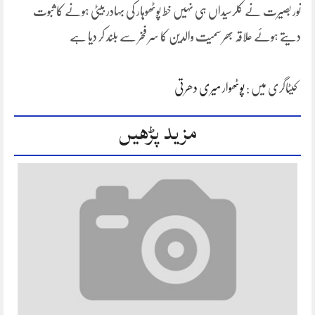
نور بصیرت نے کلرسیداں ہی نہیں خط پوٹھوہار کی بہادر بیٹی ہونے کا ثبوت
دیتے ہوئے علاقہ بھر سمیت والدین کا سر فخر سے بلند کر دیا ہے
کیٹاگری میں :
پوٹھوار میری دھرتی
مزید پڑھیں