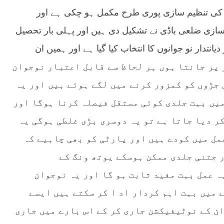
گ کی تنظیم سازی پوری طرح مکمل ہو چکی ہے اور
 سازی ضلعی باڈی نے تشکیل دی ہیں اور پہلی بار تحصیل
نتدار نو جوانوں کا انتخاب کیا گیا ہے اور ہمیں ان
ذاتی طور پر جانتا ہوں ہر لحاظ سے قابل اعتبار نوجوان
 جڑوں کو کمزور کرنے میں لگے ہوئے ہیں اور یہ
میں بہت جلدی کوئی مستقل فیصلہ کرنا ہوگا اور
ر دیا جاتا ہے تو یہ دوسری بڑی غلطی ہوگی یہ
مل میں کودے ہیں اور پارٹی کو بھی چاہیے کہ
ر جتنی جلدی ممکن ہوسکے یوتھ ونگ کے
 عمل بہت مفید ثابت ہو گا اور یہ نوجوان
 میں بہت اہم کردار اد ا کر سکتے ہیں ایسے
ن کے نوٹیفیکشن جاری کر کے اس بارے میں جاری