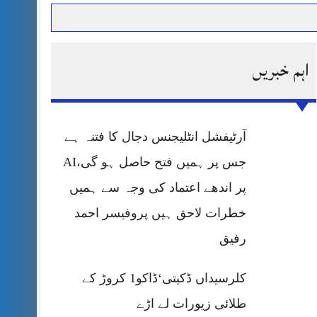
اہم خبریں
حرمت پر قربان
 کی پریس کانفرنس
آرٹیفشل انٹلیجنس دجال کا فتنہ ہے
جس پر ہمیں فتح حاصل ہو گی،AI
پر اندھے اعتماد کی وجہ سے ہمیں
خطرات لاحق ہیں پروفیسر احمد
رفیق
کلرسیداں ڈکیتی‘ڈاکو1 کروڑ کے
طلائی زیورات لے اڑے