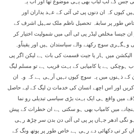
ئی جس کے لب لباب بھی یہی موضوع تھا اور اب یہ
ں کیوں کہ ان دنوں پی ٹی آئی کے عہد یداران اور
اص طور پر سابقہ تحصیل ناظم ملک سہیل اشرف کے
ن جیسا مخلص لیڈر پی ٹی آئی میں شمولیت اختیار کر
ی وہگہری سوچ رکھنے والے سیاستدان ہیں اور یقیناًوہ
 الیکشن میں ہار یا جیت قسمت کی بات ہے لیکن اگر پی
ب ہوچکی ہے یا کامیابی کے بہت قریب ہے تو مسلم لیگ
ن کے ذہنوں میں یہ سوچ کیوں نہیں آرہی ہے کہ وہ ان
 کریں اور اس اچھے انسان کی خدمات ن لیگ کے لیے حاصل
ے میں واقع ہی ایک بہت بڑی سیاسی تبدیلی رو نما
ہنچانے میں کامیاب بھی ہو سکتی ہے ان خطرات کے پیش
 ہو نگی ادھر جہاں پر پی ٹی آئی دن بدن سر چڑھ رہی
ں کر تی دکھائی دے رہی ہے خاص طور پر یوتھ ونگ کے