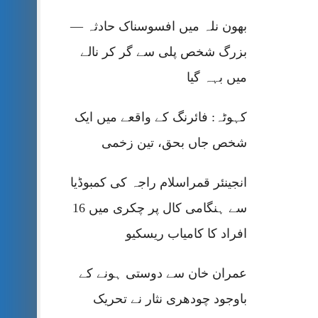
بھون نلہ میں افسوسناک حادثہ —
بزرگ شخص پلی سے گر کر نالے
میں بہہ گیا
کہوٹہ: فائرنگ کے واقعے میں ایک
شخص جاں بحق، تین زخمی
انجینئر قمراسلام راجہ کی کمبوڈیا
سے ہنگامی کال پر چکری میں 16
افراد کا کامیاب ریسکیو
عمران خان سے دوستی ہونے کے
باوجود چودھری نثار نے تحریک