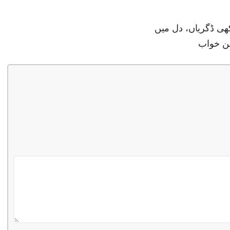
ھی ڈگریاں، دل میں
ن خواب