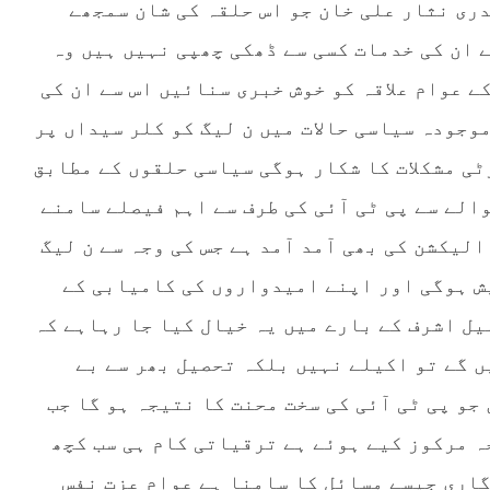
ری نثار علی خان جو اس حلقہ کی شان سمجھے
 ان کی خدمات کسی سے ڈھکی چھپی نہیں ہیں وہ
ے عوام علاقہ کو خوش خبری سنائیں اس سے ان کی
وجودہ سیاسی حالات میں ن لیگ کو کلر سیداں پر
ٹی مشکلات کا شکار ہوگی سیاسی حلقوں کے مطابق
الے سے پی ٹی آئی کی طرف سے اہم فیصلے سامنے
لیکشن کی بھی آمد آمد ہے جس کی وجہ سے ن لیگ
ش ہوگی اور اپنے امیدواروں کی کامیابی کے
یل اشرف کے بارے میں یہ خیال کیا جا رہاہے کہ
ں گے تو اکیلے نہیں بلکہ تحصیل بھر سے بے
جو پی ٹی آئی کی سخت محنت کا نتیجہ ہو گا جب
ہ مرکوز کیے ہوئے ہے ترقیاتی کام ہی سب کچھ
اری جیسے مسائل کا سامنا ہے عوام عزت نفس