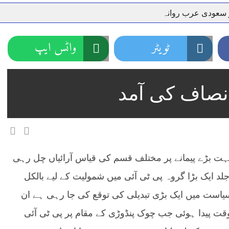
ر سعودی عرب روانہ
نہیں دے رہا، وفاقی وزیر توانائی اویس لغاری
جموں 6 تحریک شاد باد کا عبدالخطیب چودھری کی حمایت کا اعلان
ٹویٹر
واٹس ایپ
 شہری کو پیش ہونے کا حکم
چارسدہ کا بہادر سپوت وطن کی 
رسیداں
خلاف سخت ایکشن، 2 اے ایس آئی سمیت 12 اہلکاروں کو نوکری سے فارغ کردیا گیا۔
نصاف کی آمد
ر انداز متاثرین
اسسٹنٹ کمشنر کلرسیداں سیدہ زینب حسین
اتھ سپردِ خاک
ہت بڑے پیمانے پر مختلف قسم کی قیاس آرائیاں چل رہی
لد ایک بڑا گروہ پی ٹی آئی میں شمولیت کے لیے بالکل
است میں ایک بڑی تبدیلی کی توقع کی جا رہی ہے ان
قت پیدا ہوئی جب چوک پنڈوڑی کے مقام پر پی ٹی آئی