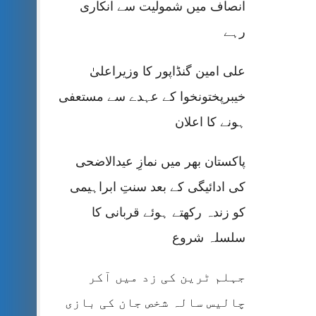
انصاف میں شمولیت سے انکاری
رہے
علی امین گنڈاپور کا وزیراعلیٰ
خیبرپختونخوا کے عہدے سے مستعفی
ہونے کا اعلان
پاکستان بھر میں نمازِ عیدالاضحی
کی ادائیگی کے بعد سنتِ ابراہیمی
کو زندہ رکھتے ہوئے قربانی کا
سلسلہ شروع
جہلم ٹرین کی زد میں آکر
چالیس سالہ شخص جان کی بازی