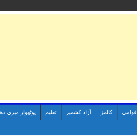
اقوامی
کالمز
آزاد کشمیر
تعلیم
پوٹھوار میری دھ