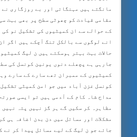
مانگتے ہیں مہنگائی اور بے روزگاری نے غ
مقامی قیادت کو چھوٹی سطح پر بھی بہت سی
کے حوالے سے ان کمیٹیوں کی تشکیل نو کی 
انے لوگوں سے بالکل تنگ آچکے ہیں اگر ان
حالات بہت بہتر ہوسکتے ہیں ن لیگ کمیٹیو 
جارہی ہے پچھلے دنوں یونین کونسل کی سطح
کمیٹیوں کے ممبران تھے سارے کے سارے وہی
کونسل غزن آباد میں جو امن کمیٹی تشکیل 
مداح شاہ کام کے آدمی ہیں تو ایسی صورتح
مظاہرہ کر سکیں گے ہر گز نہیں پتہ نہیں 
مشکلات اور مسائل میں دن بدن اضافہ ہی کر
جائے جو ن لیگ کے لیے مسائل پیدا کر نے ک