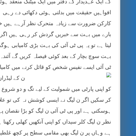
کے ایک عہدیدار کے
دفتر میں ایک میٹنگ منعقد ہو
افواہیں حقیقت میں بدلتی ہوئی دکھائی دے رہی ہی
کارکن ضرورت سے زیادہ متحرک نظر آرہے ہیں خ
بارے میں بہت سے خبریں گردش کر رہی ہیں اگر ا
لیتا ہے تو یہ پی ٹی آئی کی بہت بڑی کامیابی ہوگ
بہت سوچ بچار کے بعد کوئی فیصلہ کریں گے آئندہ
ٹی آئی ایسے نفیس شخص کو قائل کرنے میں کامیا
ن
کے لیڈرا
کو اپنی پارٹی میں شمولیت کے لیے تگ و دو شروع
کر سکیں اگر ن لیگ نے ایسی کوشش نہ کی تو علاق
ہوسکتی ہے اور پی ٹی آئی ن لیگ کو بڑا نقصان پ
نظر ن لیگ کلر سیداں کو اپنی آنکھیں کھلی رکھنا
ہے وہاں پر ن لیگ بھی مقامی سطح پر کچھ غلطیا