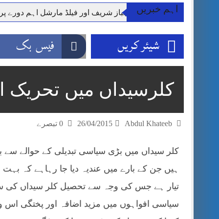
اہم خبریں
وزیر اعظم شہباز شریف اور فیلڈ مارشل اہم دورے پ
آئی ایم ایف مخصوص اوقات میں سستی بجلی کی اجازت 
شیئر کریں
فیس بک
قائداعظم نامی شہری کا شناختی کارڈ بلاک،عدالت کا
ڈپٹی کمشنر راولپنڈی کیپٹن(ر) ندیم ناصر کا دورہء کل
اسلام آباد میں غیرملکی وفود کی آمد کے موقع پر ڈیوٹی سے غائب پولیس اہلکاروں کی
کلرسیداں میں تحریک ا
مون سون بارشیں، لینڈ سلائیڈنگ اور کوٹلی ستیاں کے نظ
شہید گر وپ کیپٹنعاصم طارق مکمل فوجی اعزاز کے س
Abdul Khateeb
26/04/2015
0 تبصرے
کلر سیداں میں بڑی سیاسی تبدیلی کے حوالے سے ب
ہیں جن کے بارے میں عندیہ دیا جا رہاہے کہ بہت ج
تیار ہے جس کی وجہ سے تحصیل کلر سیداں کی سی
سیاسی افواہوں میں مزید اضافہ اور پختگی اس و