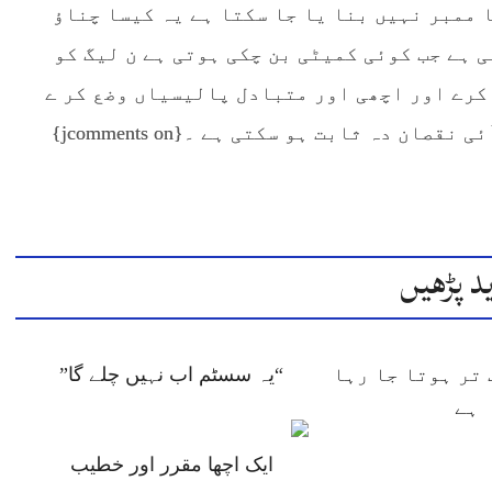
 ممبر نہیں بنا یا جا سکتا ہے یہ کیسا چناؤ
ی ہے جب کوئی کمیٹی بن چکی ہوتی ہے ن لیگ کو
کرے اور اچھی اور متبادل پالیسیاں وضع کر ے
 دہ ثابت ہو سکتی ہے ۔{jcomments on}
د پڑھیں
تر ہوتا جا رہا
“یہ سسٹم اب نہیں چلے گا”
ہے
ایک اچھا مقرر اور خطیب