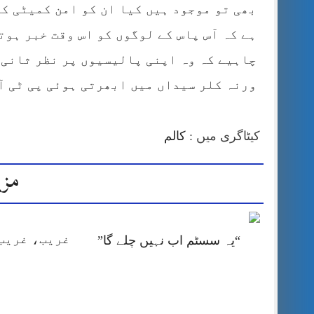
بھی تو موجود ہیں کیا ان کو امن کمیٹی کا
ہے کہ آس پاس کے لوگوں کو اس وقت خبر ہوت
چاہیے کہ وہ اپنی پالیسیوں پر نظر ثانی 
ورنہ کلر سیداں میں ابھرتی ہوئی پی ٹی آئی نقصان
کیٹاگری میں :
کالم
مزی
غریب، غریب 
“یہ سسٹم اب نہیں چلے گا”