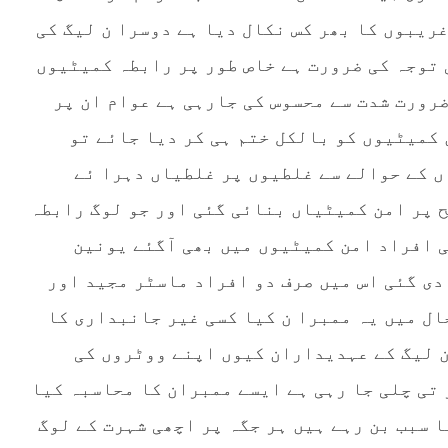
ریبوں کا بھر کس نکال دیا ہے دوسرا ن لیگ کی
 توجہ کی ضرورت ہے خاص طور پر رابطہ کمیٹیوں
ضرورت شدت سے محسوس کی جارہی ہے عوام ان پر
 کمیٹیوں کو بالکل ختم ہی کر دیا جائے تو
ں کے حوالے سے غلطیوں پر غلطیاں دہرا ئے
 پر امن کمیٹیاں بنائی گئی اور جو لوگ رابطہ
 افراد امن کمیٹیوں میں بھی آگئے یونین
دی گئی اس میں صرف دو افراد ماسٹر مجید اور
ال میں یہ ممبرا ن کیا کسی غیر جانبداری کا
ن لیگ کے عہدیداران کیوں اپنے ووٹروں کی
 تی چلی جا رہی ہے ایسے ممبران کا محاسبہ کیا
ا سبب بن رہے ہیں ہر جگہ پر اچھی شہرت کے لوگ