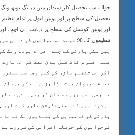
حوالے سے تحصیل کلر سیداں میں ن لیگ یوتھ ون
تحصیل کی سطح پر اور یونین لیول پر تمام تنظیم
اور یونین کونسل کی سطح پر نہایت ہی اچھے اور دیا
تنظیموں کے 90 فیصد نو جوانوں کو 
ہیں مگر پارٹی کے چند افراد یوتھ ونگ کی
بہت افسو س ناک عمل ہے ن لیگ کو اس بارے 
اگر اس تنظیم سازی کو کسی وجہ سے مسترد ک
تمام نوجوان بہت بڑا جزبہ لے کر میدان ع
وہ بھی اسی جزبے سے ان کو پذیرائی دے او
عہدیداروں کے نوٹیفکیشن جاری کرے اور یہ
پارٹی کو کامیابی کی بلندیوں تک لے جانے
نوجوانوں کو حوصلہ افزائی کی ضرورت ہے ا