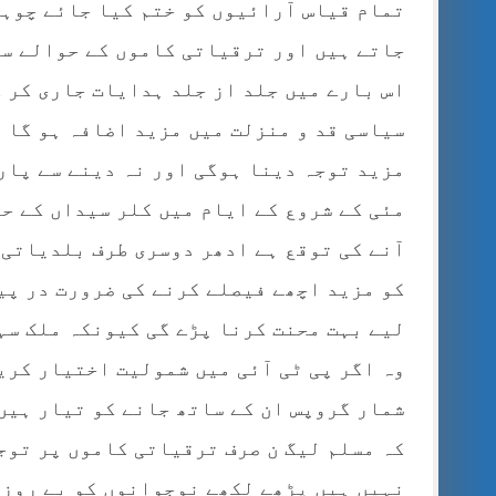
تمام قیاس آرائیوں کو ختم کیا جائے چوہد
جاتے ہیں اور ترقیاتی کاموں کے حوالے سے
اس بارے میں جلد از جلد ہدایات جاری کر ک
سیاسی قد و منزلت میں مزید اضافہ ہو گا م
مزید توجہ دینا ہوگی اور نہ دینے سے پار
مئی کے شروع کے ایام میں کلر سیداں کے حو
آنے کی توقع ہے ادھر دوسری طرف بلدیاتی ا
کو مزید اچھے فیصلے کرنے کی ضرورت در پی
لیے بہت محنت کرنا پڑے گی کیونکہ ملک سہ
وہ اگر پی ٹی آئی میں شمولیت اختیار کری
شمار گروپس ان کے ساتھ جانے کو تیار ہیں 
کہ مسلم لیگ ن صرف ترقیاتی کاموں پر توج
نہیں ہیں پڑھے لکھے نوجوانوں کو بے روزگ