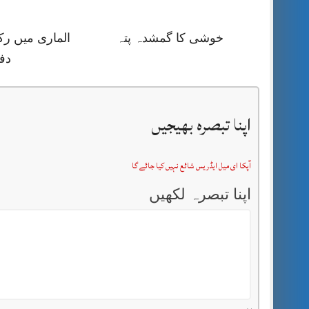
خوشی کا گمشدہ پتہ
الماری میں رک
دف
اپنا تبصرہ بھیجیں
آپکا ای میل ایڈریس شائع نہیں کیا جائے گا
اپنا تبصرہ لکھیں