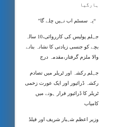
ہارگیا
“یہ سسٹم اب نہیں چلے گا”
جہلم پولیس کی کارروائی،10 سالہ
بچے کو جنسی زیادتی کا نشانہ بنانے
والا ملزم گرفتار،مقدمہ درج
جہلم رکشہ اور ٹریلر میں تصادم
رکشہ ڈرائیور اور ایک عورت زخمی
ٹریلر کا ڈرائیور فرار ہونے میں
کامیاب
وزیر اعظم شہباز شریف اور فیلڈ