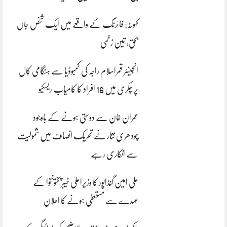
کہوٹہ: فائرنگ کے واقعے میں ایک شخص جاں
بحق، تین زخمی
انجینئر قمراسلام راجہ کی کمبوڈیا سے ہنگامی کال
پر چکری میں 16 افراد کا کامیاب ریسکیو
عمران خان سے دوستی ہونے کے باوجود
چودھری نثار نے تحریک انصاف میں شمولیت
سے انکاری رہے
علی امین گنڈاپور کا وزیراعلیٰ خیبرپختونخوا کے
عہدے سے مستعفی ہونے کا اعلان