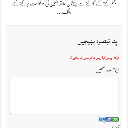
جہلم کتے کے کاٹنے سے پریشان علاقہ مکین کی درخواست پر کتے کے
مالک…
اپنا تبصرہ بھیجیں
آپکا ای میل ایڈریس شائع نہیں کیا جائے گا
اپنا تبصرہ لکھیں