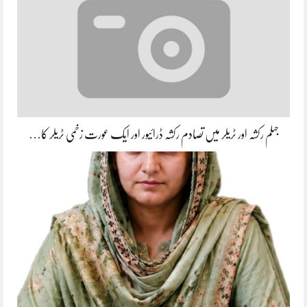
جہلم رکشہ اور ٹریلر میں تصادم رکشہ ڈرائیور اور ایک عورت زخمی ٹریلر کا…