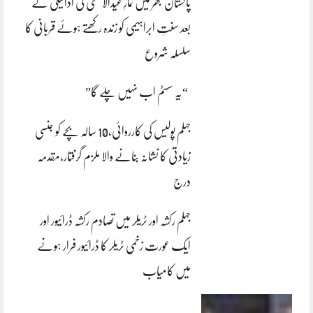
پاکستان بھر میں نمازِ عیدالاضحی کی ادائیگی کے
بعد سنتِ ابراہیمی کو زندہ رکھتے ہوئے قربانی کا
سلسلہ شروع
“یہ سسٹم اب نہیں چلے گا”
جہلم پولیس کی کارروائی،10 سالہ بچے کو جنسی
زیادتی کا نشانہ بنانے والا ملزم گرفتار،مقدمہ
درج
جہلم رکشہ اور ٹریلر میں تصادم رکشہ ڈرائیور اور
ایک عورت زخمی ٹریلر کا ڈرائیور فرار ہونے
میں کامیاب