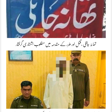
تھانہ جاتلی ،قتل اور ضرر کے مقدمہ میں مطلوب اشتہاری گرفتار