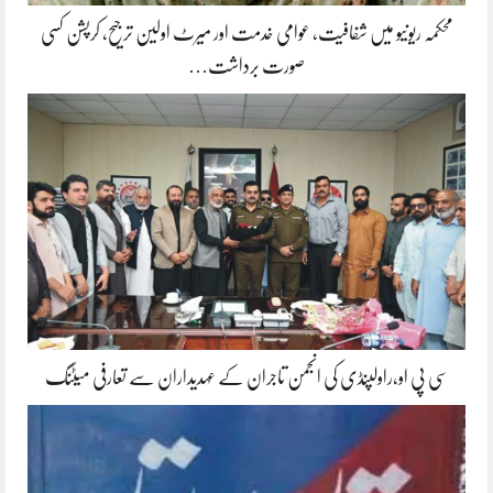
محکمہ ریونیو میں شفافیت، عوامی خدمت اور میرٹ اولین ترجیح، کرپشن کسی
صورت برداشت…
سی پی او،راولپنڈی کی انجمن تاجران کے عہدیداران سے تعارفی میٹنگ