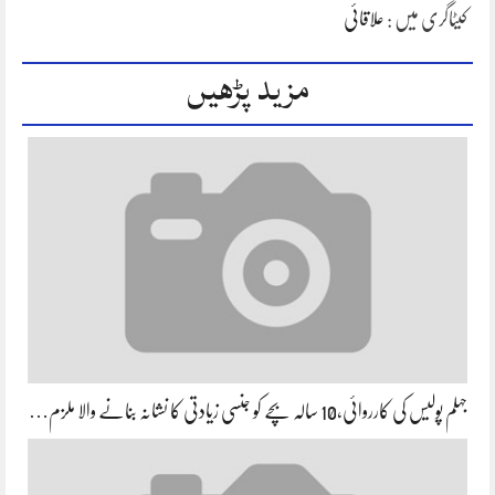
کیٹاگری میں :
علاقائی
مزید پڑھیں
جہلم پولیس کی کارروائی،10 سالہ بچے کو جنسی زیادتی کا نشانہ بنانے والا ملزم…