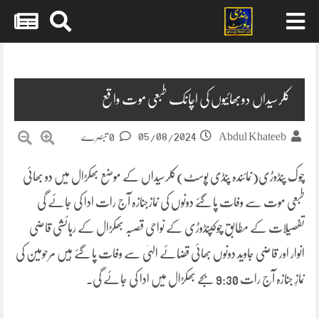
Skip
to
content
کلرسیداں دوبھائیوں کی اچانک طبعی موت واقع
05/08/2024
Abdul Khateeb
0 تبصرے
چوک پنڈوڑی(نمائندہ پنڈی پوسٹ)کلرسیداں کے موضع بھکڑال میں دو بھائی
طبعی موت سے وفات پا گئے دونوں کی نمازجنازہ آج رات ادا کی جائے گی
تفصیلات کے مطابق چوکپنڈوڑی کے نواحی قصبہ بھکڑال کے رہائشی قاضی
انوار اور قاضی جاوید دونوں بھائی قضائے الہیٰ سے وفات پا گئے ہیں مرحومین کی
نمازِ جنازہ آج رات 9:30 بجے بھکڑال میں ادا کی جائے گی۔