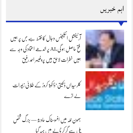
اہم خبریں
آرٹیفشل انٹلیجنس دجال کا فتنہ ہے جس پر ہمیں
فتح حاصل ہو گی،AI پر اندھے اعتماد کی وجہ سے
ہمیں خطرات لاحق ہیں پروفیسر احمد رفیق
کلرسیداں ڈکیتی‘ڈاکو1 کروڑ کے طلائی زیورات
لے اڑے
بھون نلہ میں افسوسناک حادثہ — بزرگ شخص
پلی سے گر کر نالے میں بہہ گیا