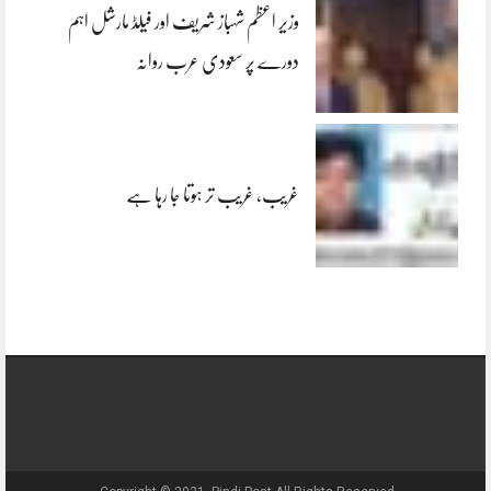
وزیر اعظم شہباز شریف اور فیلڈ مارشل اہم
دورے پر سعودی عرب روانہ
غریب، غریب تر ہوتا جا رہا ہے