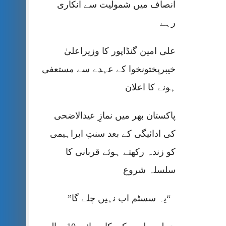
انصاف میں شمولیت سے انکاری
رہے
علی امین گنڈاپور کا وزیراعلیٰ
خیبرپختونخوا کے عہدے سے مستعفی
ہونے کا اعلان
پاکستان بھر میں نمازِ عیدالاضحی
کی ادائیگی کے بعد سنتِ ابراہیمی
کو زندہ رکھتے ہوئے قربانی کا
سلسلہ شروع
“یہ سسٹم اب نہیں چلے گا”