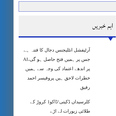
اہم خبریں
حرمت پر قربان
 کی پریس کانفرنس
آرٹیفشل انٹلیجنس دجال کا فتنہ ہے
جس پر ہمیں فتح حاصل ہو گی،AI
پر اندھے اعتماد کی وجہ سے ہمیں
خطرات لاحق ہیں پروفیسر احمد
رفیق
کلرسیداں ڈکیتی‘ڈاکو1 کروڑ کے
طلائی زیورات لے اڑے