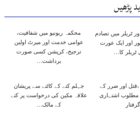
د پڑھیں
محکمہ ریونیو میں شفافیت،
ر ٹریلر میں تصادم
عوامی خدمت اور میرٹ اولین
ور اور ایک عورت
ترجیح، کرپشن کسی صورت
ٹریلر کا…
برداشت…
 ،قتل اور ضرر کے
جہلم کتے کے کاٹنے سے پریشان
مطلوب اشتہاری
علاقہ مکین کی درخواست پر کتے
رفتار
کے مالک…