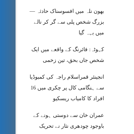
بھون نلہ میں افسوسناک حادثہ —
بزرگ شخص پلی سے گر کر نالے
میں بہہ گیا
کہوٹہ: فائرنگ کے واقعے میں ایک
شخص جاں بحق، تین زخمی
انجینئر قمراسلام راجہ کی کمبوڈیا
سے ہنگامی کال پر چکری میں 16
افراد کا کامیاب ریسکیو
عمران خان سے دوستی ہونے کے
باوجود چودھری نثار نے تحریک