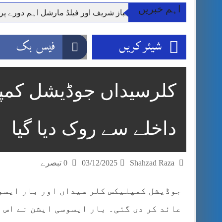
اہم خبریں
وزیر اعظم شہباز شریف اور فیلڈ مارشل اہم دورے پ
آئی ایم ایف مخصوص اوقات میں سستی بجلی کی اجازت 
شیئر کریں
فیس بک
قائداعظم نامی شہری کا شناختی کارڈ بلاک،عدالت کا
ڈپٹی کمشنر راولپنڈی کیپٹن(ر) ندیم ناصر کا دورہء کل
اسلام آباد میں غیرملکی وفود کی آمد کے موقع پر ڈیوٹی سے غائب پولیس اہلکاروں کی
کلرسیداں جوڈیشل کمپ
مون سون بارشیں، لینڈ سلائیڈنگ اور کوٹلی ستیاں کے نظ
شہید گر وپ کیپٹنعاصم طارق مکمل فوجی اعزاز کے س
داخلے سے روک دیا گیا
Shahzad Raza
03/12/2025
0 تبصرے
جوڈیشل کمپلیکس کلر سیداں اور بار ایسو
عائد کر دی گئی۔ بار ایسوسی ایشن نے اس ا