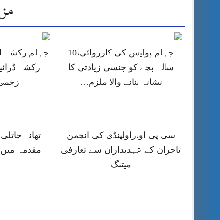
مزی
جہلم پولیس کی کارروائی،10
جہلم رکشہ او
سالہ بچے کو جنسی زیادتی کا
رکشہ ڈرائی
نشانہ بنانے والا ملزم…
زخمی 
سی پی او،راولپنڈی کی انجمن
تھانہ جاتلی
تاجران کے عہدیداران سے تعارفی
مقدمہ میں 
میٹنگ
گ