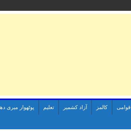
اقوامی
کالمز
آزاد کشمیر
تعلیم
پوٹھوار میری دھ