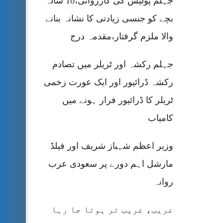
جہلم پولیس کی کارروائی،10 سالہ
بچے کو جنسی زیادتی کا نشانہ بنانے
والا ملزم گرفتار،مقدمہ درج
جہلم رکشہ اور ٹریلر میں تصادم
رکشہ ڈرائیور اور ایک عورت زخمی
ٹریلر کا ڈرائیور فرار ہونے میں
کامیاب
وزیر اعظم شہباز شریف اور فیلڈ
مارشل اہم دورے پر سعودی عرب
روانہ
غریب، غریب تر ہوتا جا رہا