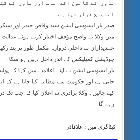
ماورائے قانون اقدامات اور ماورائے قتل 
احتجاج قرار دیا ہے۔
صدر بار ایسوسی ایشن سید وقاص حیدر اور سیک
میں وکلا نے واضح مؤقف اختیار کرتے ہوئے عدالت ا
عہدیداران نے داخلی دروازہ مکمل طور پر بند رکھن
جوڈیشل کمپلیکس کے اندر داخل نہیں ہو سکا۔
جاتی ہے اور حکومت سے مطالبہ کیا جاتا ہے کہ ای
کیے جائیں۔ وکلا برادری نے اعلان کیا کہ جب تک د
رہے گا۔
کیٹاگری میں :
علاقائی