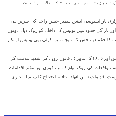
کے بڑھتے ہوئے واقعات کے خلاف ایک سخت
رٹری بار ایسوسی ایشن سمیر حسن راجہ کی سربراہی
ور بار کی حدود میں پولیس کے داخلے کو روک دیا۔ دونوں
ے کا حکم دیا، جس کے نتیجے میں کوئی بھی پولیس اہلکار
بار ایسوسی ایشن نے اپنے اعلامیے میں کہا کہ پولیس اور CCD کے ماورائے قانون رویے کی شدید مذمت کی
سے واقعات کی روک تھام کے لیے فوری اور مؤثر اقدامات
رست اقدامات نہیں اٹھائے جاتے، احتجاج کا سلسلہ جاری