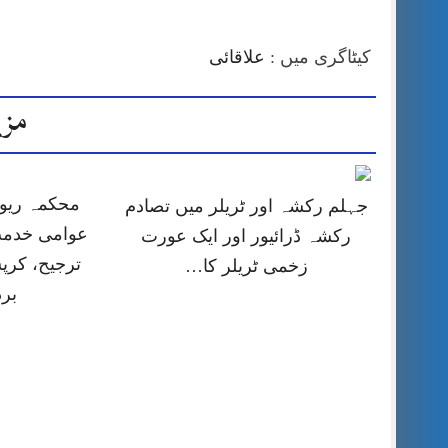
کیٹاگری میں :
علاقائی
مزی
محکمہ ریون
جہلم رکشہ اور ٹریلر میں تصادم
عوامی خدمت
رکشہ ڈرائیور اور ایک عورت
ترجیح، کر
زخمی ٹریلر کا…
بر