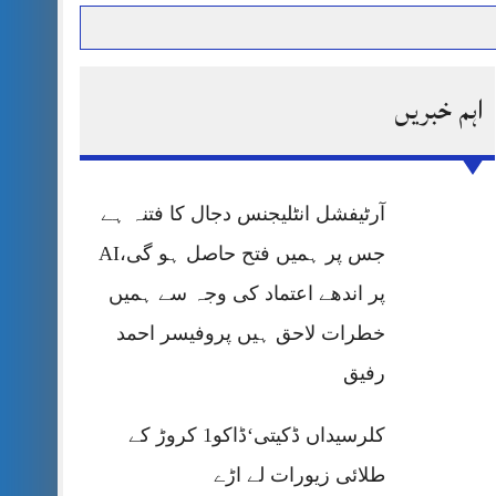
اہم خبریں
حرمت پر قربان
 کی پریس کانفرنس
آرٹیفشل انٹلیجنس دجال کا فتنہ ہے
جس پر ہمیں فتح حاصل ہو گی،AI
پر اندھے اعتماد کی وجہ سے ہمیں
خطرات لاحق ہیں پروفیسر احمد
رفیق
کلرسیداں ڈکیتی‘ڈاکو1 کروڑ کے
طلائی زیورات لے اڑے