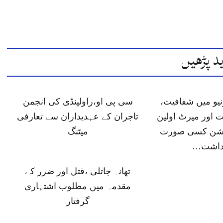
د پڑھیں
یو میں شفافیت،
سی پی او،راولپنڈی کی انجمن
 اور میرٹ اولین
تاجران کے عہدیداران سے تعارفی
پشن کسی صورت
میٹنگ
داشت…
تھانہ جاتلی ،قتل اور ضرر کے
مقدمہ میں مطلوب اشتہاری
گرفتار