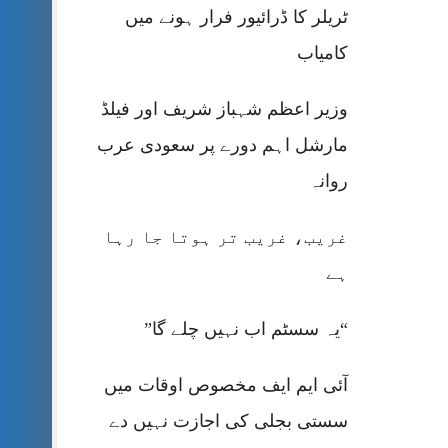
ٹریلر کا ڈرائیور فرار ہونے میں
کامیاب
وزیر اعظم شہباز شریف اور فیلڈ
مارشل اہم دورے پر سعودی عرب
روانہ
غریب، غریب تر ہوتا جا رہا
ہے
“یہ سسٹم اب نہیں چلے گا”
آئی ایم ایف مخصوص اوقات میں
سستی بجلی کی اجازت نہیں دے