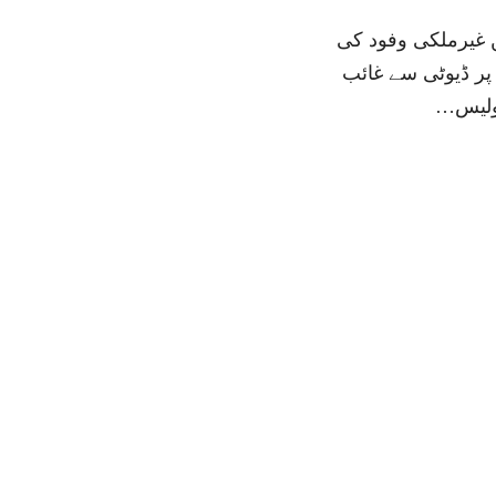
ں غیرملکی وفود کی
پر ڈیوٹی سے غائب
ولیس…