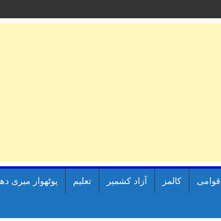
اقوامی
کالمز
آزاد کشمیر
تعلیم
پوٹھوار میری دھ