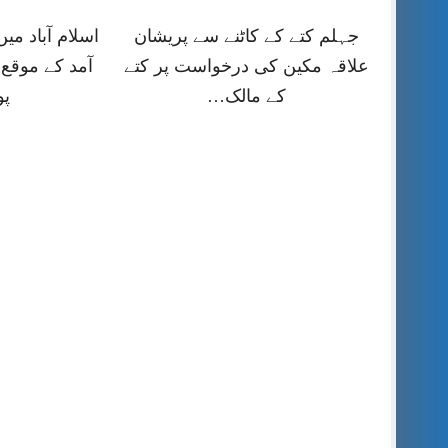
جہلم کتے کے کاٹنے سے پریشان
اسلام آباد می
علاقہ مکین کی درخواست پر کتے
آمد کے موقع 
کے مالک…
پ