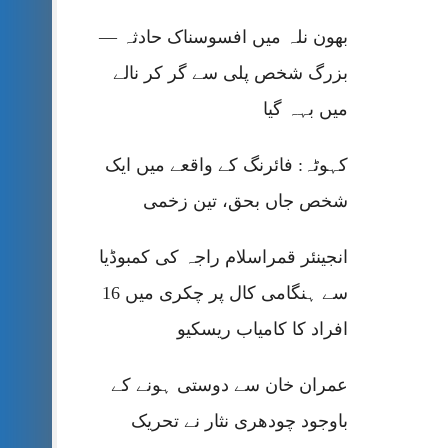
بھون نلہ میں افسوسناک حادثہ —
بزرگ شخص پلی سے گر کر نالے
میں بہہ گیا
کہوٹہ: فائرنگ کے واقعے میں ایک
شخص جاں بحق، تین زخمی
انجینئر قمراسلام راجہ کی کمبوڈیا
سے ہنگامی کال پر چکری میں 16
افراد کا کامیاب ریسکیو
عمران خان سے دوستی ہونے کے
باوجود چودھری نثار نے تحریک