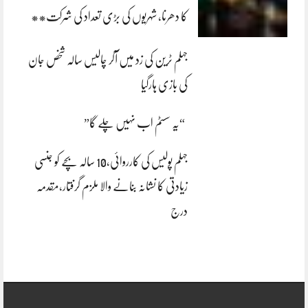
کا دھرنا، شہریوں کی بڑی تعداد کی شرکت**
جہلم ٹرین کی زد میں آکر چالیس سالہ شخص جان
کی بازی ہارگیا
“یہ سسٹم اب نہیں چلے گا”
جہلم پولیس کی کارروائی،10 سالہ بچے کو جنسی
زیادتی کا نشانہ بنانے والا ملزم گرفتار،مقدمہ
درج