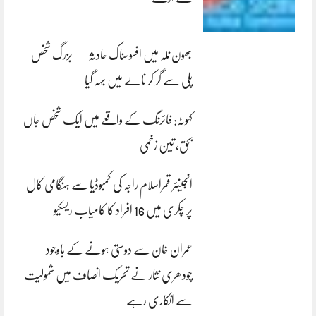
بھون نلہ میں افسوسناک حادثہ — بزرگ شخص
پلی سے گر کر نالے میں بہہ گیا
کہوٹہ: فائرنگ کے واقعے میں ایک شخص جاں
بحق، تین زخمی
انجینئر قمراسلام راجہ کی کمبوڈیا سے ہنگامی کال
پر چکری میں 16 افراد کا کامیاب ریسکیو
عمران خان سے دوستی ہونے کے باوجود
چودھری نثار نے تحریک انصاف میں شمولیت
سے انکاری رہے