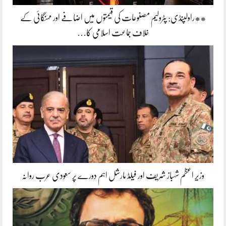
**راولپنڈی: پٹرولیم مصنوعات کی قیمتوں میں اضافے اور مہنگائی کے
خلاف جماعت اسلامی کا…
وزیر اعظم شہباز شریف اور فیلڈ مارشل اہم دورے پر سعودی عرب روانہ