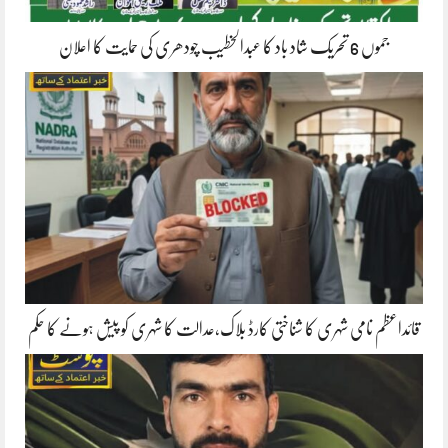
جموں 6 تحریک شاد باد کا عبدالخطیب چودھری کی حمایت کا اعلان
قائداعظم نامی شہری کا شناختی کارڈ بلاک،عدالت کا شہری کو پیش ہونے کا حکم