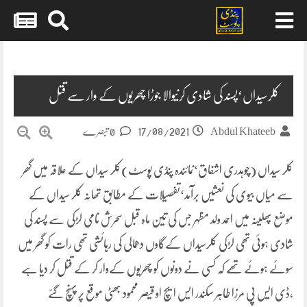
Skip
to
content
کلرسیداں‘پسند کی شادی کرنیوالا جوڑا چھریوں کے وار سے قتل
17/08/2021
Abdul Khateeb
0 تبصرے
کلر سیداں (چوہدری اشفاق‘نمائندہ پنڈی پوسٹ)کلر سیداں کے علاقہ میں گھر
سے میاں بیوی کی نعشیں برآمد‘تفصیلات کے مطابق تھانہ کلر سیداں کے
موضع پھلینہ میں احمد ولد مظہر جس کی تین ماہ قبل سحرش نامی لڑکی سے پسند کی
شادی ہوئی تھی لڑکی کلرسیداں کےگاوں دھمالی کی رہائشی تھی رات کو گھر میں
سوئے ہوئے تھے کہ کسی نے دونوں کو چھریوں کےوار کر کے قتل کر دیا ہے
،ڈی ایس پی مرزا طاہر سکندر ایس ایچ او قیصر محمود بھٹی موقع پر پہنچ گئے