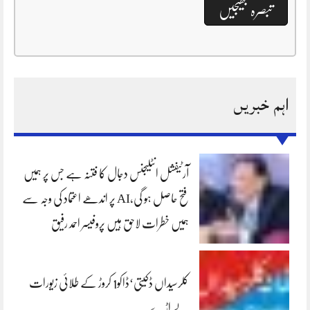
اہم خبریں
آرٹیفشل انٹلیجنس دجال کا فتنہ ہے جس پر ہمیں
فتح حاصل ہو گی،AI پر اندھے اعتماد کی وجہ سے
ہمیں خطرات لاحق ہیں پروفیسر احمد رفیق
کلرسیداں ڈکیتی‘ڈاکو1 کروڑ کے طلائی زیورات
لے اڑے