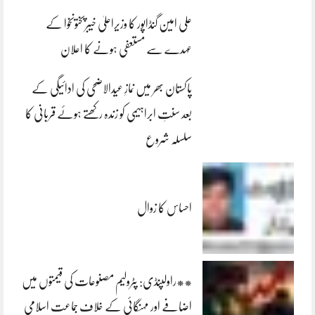
علی امین گنڈاپور کا وزیراعلیٰ خیبرپختونخوا کے
عہدے سے مستعفی ہونے کا اعلان
پاکستان بھر میں نمازِ عیدالاضحی کی ادائیگی کے
بعد سنتِ ابراہیمی کو زندہ رکھتے ہوئے قربانی کا
سلسلہ شروع
احساس کا زوال
**راولپنڈی: پٹرولیم مصنوعات کی قیمتوں میں
اضافے اور مہنگائی کے خلاف جماعت اسلامی