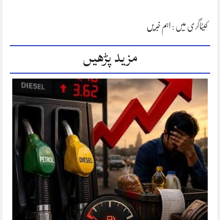
کیٹاگری میں :
اہم خبریں
مزید پڑھیں