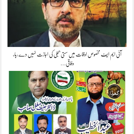
آئی ایم ایف مخصوص اوقات میں سستی بجلی کی اجازت نہیں دے رہا،
وفاقی…