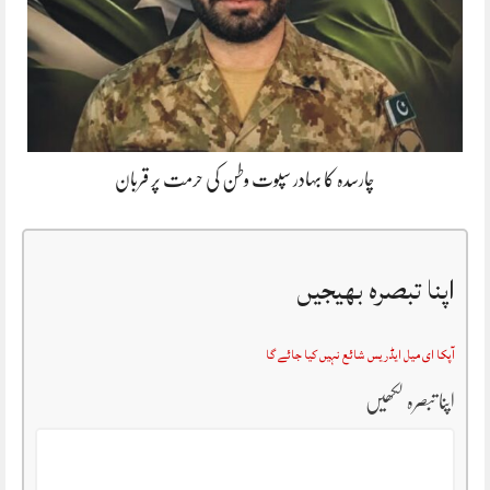
چارسدہ کا بہادر سپوت وطن کی حرمت پر قربان
اپنا تبصرہ بھیجیں
آپکا ای میل ایڈریس شائع نہیں کیا جائے گا
اپنا تبصرہ لکھیں