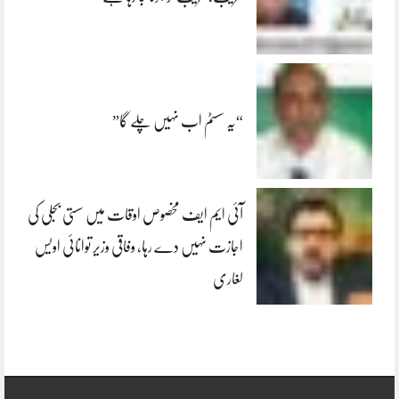
“یہ سسٹم اب نہیں چلے گا”
آئی ایم ایف مخصوص اوقات میں سستی بجلی کی
اجازت نہیں دے رہا، وفاقی وزیر توانائی اویس
لغاری