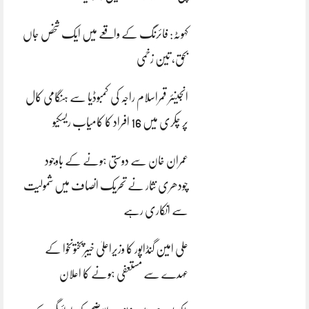
کہوٹہ: فائرنگ کے واقعے میں ایک شخص جاں
بحق، تین زخمی
انجینئر قمراسلام راجہ کی کمبوڈیا سے ہنگامی کال
پر چکری میں 16 افراد کا کامیاب ریسکیو
عمران خان سے دوستی ہونے کے باوجود
چودھری نثار نے تحریک انصاف میں شمولیت
سے انکاری رہے
علی امین گنڈاپور کا وزیراعلیٰ خیبرپختونخوا کے
عہدے سے مستعفی ہونے کا اعلان