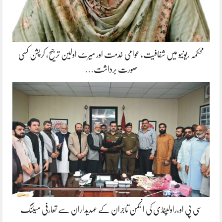
محکمہ ریونیو میں شفافیت، عوامی خدمت اور میرٹ اولین ترجیح، کرپشن کسی
صورت برداشت…
سی پی او،راولپنڈی کی انجمن تاجران کے عہدیداران سے تعارفی میٹنگ