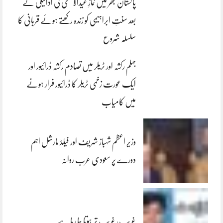
پاکستان بھر میں نمازِ عیدالاضحی کی ادائیگی کے
بعد سنتِ ابراہیمی کو زندہ رکھتے ہوئے قربانی کا
سلسلہ شروع
جہلم رکشہ اور ٹریلر میں تصادم رکشہ ڈرائیور اور
ایک عورت زخمی ٹریلر کا ڈرائیور فرار ہونے
میں کامیاب
وزیر اعظم شہباز شریف اور فیلڈ مارشل اہم
دورے پر سعودی عرب روانہ
غریب، غریب تر ہوتا جا رہا ہے