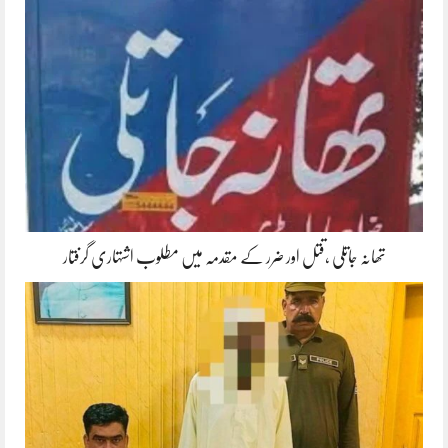
تھانہ جاتلی ،قتل اور ضرر کے مقدمہ میں مطلوب اشتہاری گرفتار