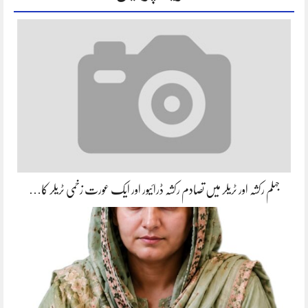
جہلم رکشہ اور ٹریلر میں تصادم رکشہ ڈرائیور اور ایک عورت زخمی ٹریلر کا…