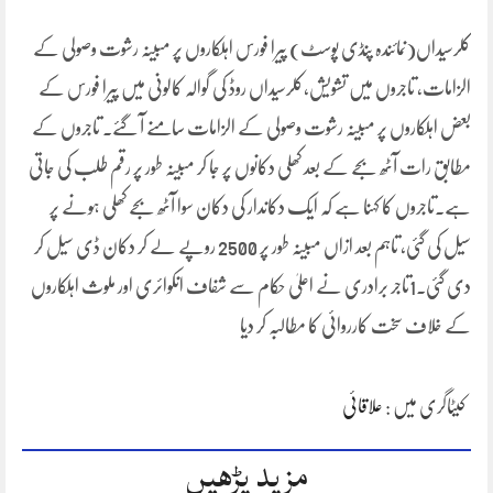
کلرسیداں(نمائندہ پنڈی پوسٹ) پیرا فورس اہلکاروں پر مبینہ رشوت وصولی کے
الزامات، تاجروں میں تشویش،کلرسیداں روڈ کی گوالہ کالونی میں پیرا فورس کے
بعض اہلکاروں پر مبینہ رشوت وصولی کے الزامات سامنے آ گئے۔ تاجروں کے
مطابق رات آٹھ بجے کے بعد کھلی دکانوں پر جا کر مبینہ طور پر رقم طلب کی جاتی
ہے۔تاجروں کا کہنا ہے کہ ایک دکاندار کی دکان سوا آٹھ بجے کھلی ہونے پر
سیل کی گئی، تاہم بعد ازاں مبینہ طور پر 2500 روپے لے کر دکان ڈی سیل کر
دی گئی۔1تاجر برادری نے اعلیٰ حکام سے شفاف انکوائری اور ملوث اہلکاروں
کے خلاف سخت کارروائی کا مطالبہ کر دیا
کیٹاگری میں :
علاقائی
مزید پڑھیں