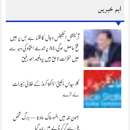
اہم خبریں
آرٹیفشل انٹلیجنس دجال کا فتنہ ہے جس پر ہمیں
فتح حاصل ہو گی،AI پر اندھے اعتماد کی وجہ سے
ہمیں خطرات لاحق ہیں پروفیسر احمد رفیق
کلرسیداں ڈکیتی‘ڈاکو1 کروڑ کے طلائی زیورات
لے اڑے
بھون نلہ میں افسوسناک حادثہ — بزرگ شخص
پلی سے گر کر نالے میں بہہ گیا