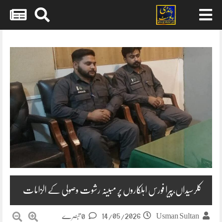
Skip
to
content
کلرسیداں،پیرا فورس اہلکاروں پر مبینہ رشوت وصولی کے الزامات
14/05/2026
Usman Sultan
0 تبصرے