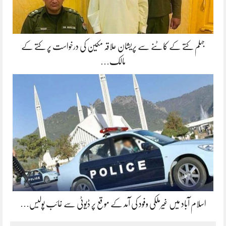
جہلم کتے کے کاٹنے سے پریشان علاقہ مکین کی درخواست پر کتے کے
مالک…
اسلام آباد میں غیرملکی وفود کی آمد کے موقع پر ڈیوٹی سے غائب پولیس…