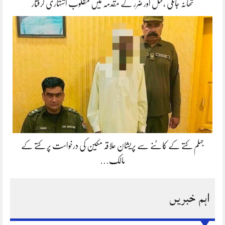
تھانہ جاتلی ،قتل اور ضرر کے مقدمہ میں مطلوب اشتہاری گرفتار
جہلم کتے کے کاٹنے سے پریشان علاقہ مکین کی درخواست پر کتے کے
مالک…
اہم خبریں