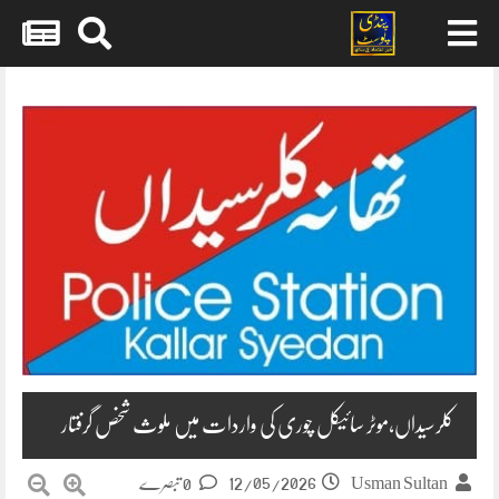
Skip
to
content
کلرسیداں،موٹر سائیکل چوری کی واردات میں ملوث شخص گرفتار
12/05/2026
Usman Sultan
0 تبصرے