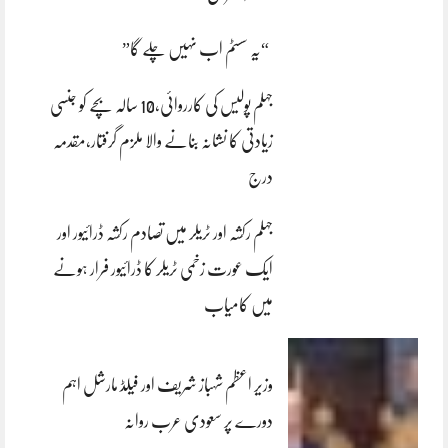
“یہ سسٹم اب نہیں چلے گا”
جہلم پولیس کی کارروائی،10 سالہ بچے کو جنسی
زیادتی کا نشانہ بنانے والا ملزم گرفتار،مقدمہ
درج
جہلم رکشہ اور ٹریلر میں تصادم رکشہ ڈرائیور اور
ایک عورت زخمی ٹریلر کا ڈرائیور فرار ہونے
میں کامیاب
وزیر اعظم شہباز شریف اور فیلڈ مارشل اہم
دورے پر سعودی عرب روانہ