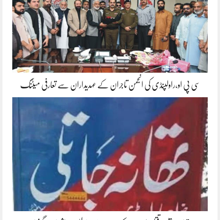
سی پی او،راولپنڈی کی انجمن تاجران کے عہدیداران سے تعارفی میٹنگ