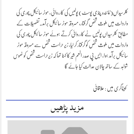
کلرسیداں(نمائندہ پنڈی پوسٹ) پولیس کی کارروائی، موٹر سائیکل چوری کی
واردات میں ملوث شخص گرفتار، مسروقہ موٹر سائیکل برآمد۔تفصیلات کے
مطابق کلرسیداں پولیس نے کارروائی کرتے ہوئے موٹر سائیکل چوری کی
واردات میں ملوث شخص کو گرفتار کر لیا، زیر حراست شخص سے مسروقہ موٹر
سائیکل برآمد ہوا، ایس پی صدر انعم شیر کا کہنا تھا کہ زیرحراست شخص کو ٹھوس
شواہد کے ساتھ چالان عدالت کیا جائے گا
کیٹاگری میں :
علاقائی
مزید پڑھیں