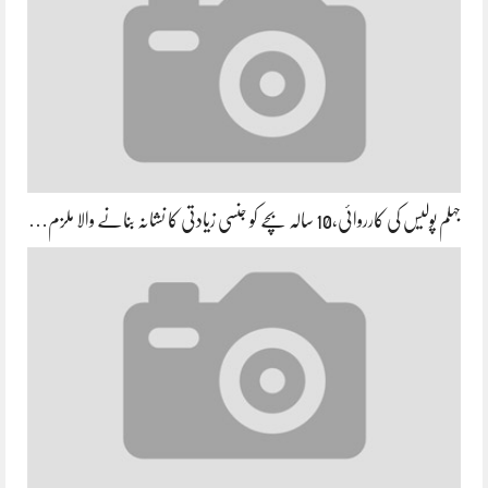
جہلم پولیس کی کارروائی،10 سالہ بچے کو جنسی زیادتی کا نشانہ بنانے والا ملزم…