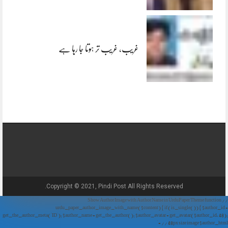
غریب، غریب تر ہوتا جا رہا ہے
Copyright © 2021, Pindi Post All Rights Reserved.
// Show Author Image with Author Name in UrduPaper Theme function
urdu_paper_author_image_with_name($content) { if (is_single()) { $author_id =
get_the_author_meta('ID'); $author_name = get_the_author(); $author_avatar = get_avatar($author_id, 48);
// 48px size image $author_html = '