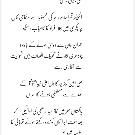
بحق، تین زخمی
انجینئر قمراسلام راجہ کی کمبوڈیا سے ہنگامی کال
پر چکری میں 16 افراد کا کامیاب ریسکیو
عمران خان سے دوستی ہونے کے باوجود
چودھری نثار نے تحریک انصاف میں شمولیت
سے انکاری رہے
علی امین گنڈاپور کا وزیراعلیٰ خیبرپختونخوا کے
عہدے سے مستعفی ہونے کا اعلان
پاکستان بھر میں نمازِ عیدالاضحی کی ادائیگی کے
بعد سنتِ ابراہیمی کو زندہ رکھتے ہوئے قربانی کا
سلسلہ شروع