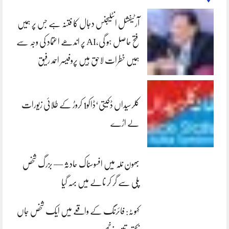
آرٹیفشل انٹلیجنس دجال کا فتنہ ہے جس پر ہمیں
فتح حاصل ہو گی،AI پر اندھے اعتماد کی وجہ سے
ہمیں خطرات لاحق ہیں پروفیسر احمد رفیق
کلرسیداں ڈکیتی‘ڈاکو1 کروڑ کے طلائی زیورات
لے اڑے
بھون نلہ میں افسوسناک حادثہ — بزرگ شخص
پلی سے گر کر نالے میں بہہ گیا
کہوٹہ: فائرنگ کے واقعے میں ایک شخص جاں