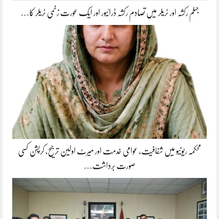
جہلم رکشہ اور ٹریلر میں تصادم رکشہ ڈرائیور اور ایک عورت زخمی ٹریلر کا…
محکمہ ریونیو میں شفافیت، عوامی خدمت اور میرٹ اولین ترجیح، کرپشن کسی
صورت برداشت…