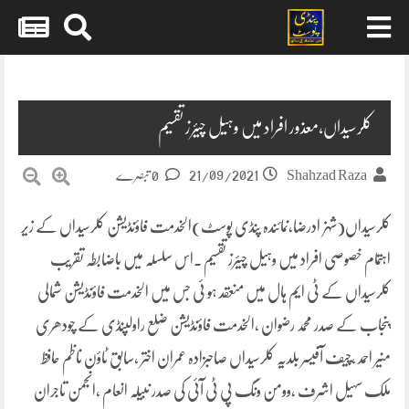
Skip
to
content
کلرسیداں،معذور افراد میں وہیل چیئرز تقسیم
21/09/2021
Shahzad Raza
0 تبصرے
کلرسیداں(شہزادرضا،نمائندہ پنڈی پوسٹ)الخدمت فاؤنڈیشن کلرسیداں کے زیر
اہتمام خصوصی افراد میں وہیل چیئرز تقسیم ۔اس سلسلہ میں باضابطہ تقریب
کلرسیداں کے ٹی ایم ہال میں منعقد ہو ئی جس میں الخدمت فاؤنڈیشن شمالی
پنجاب کے صدر محمد رضوان ،الخدمت فاؤنڈیشن ضلع راولپنڈی کے چودھری
منیر احمد ،چیف آفیسر بلدیہ کلرسیداں صاحبزادہ عمران اختر ،سابق ٹاؤن ناظم حافظ
ملک سہیل اشرف ،وومن ونگ پی ٹی آئی کی صدر نبیلہ انعام ،انجمن تاجران