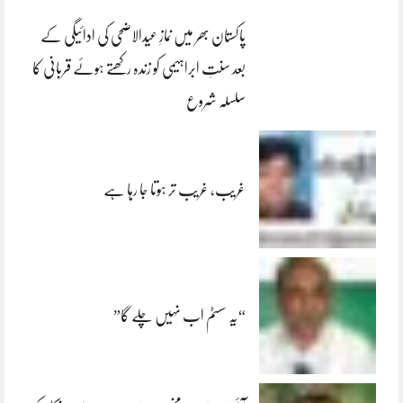
پاکستان بھر میں نمازِ عیدالاضحی کی ادائیگی کے
بعد سنتِ ابراہیمی کو زندہ رکھتے ہوئے قربانی کا
سلسلہ شروع
غریب، غریب تر ہوتا جا رہا ہے
“یہ سسٹم اب نہیں چلے گا”