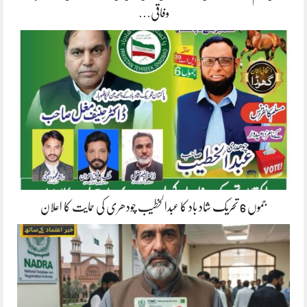
وفاقی…
جموں 6 تحریک شاد باد کا عبدالخطیب چودھری کی حمایت کا اعلان