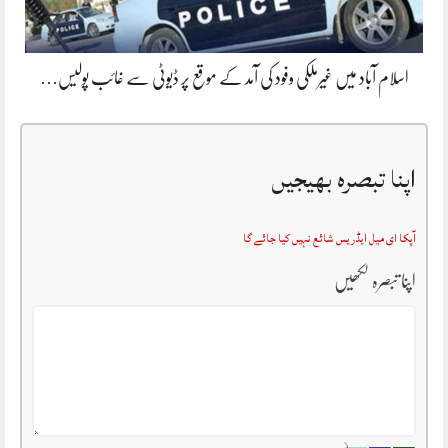
اسلام آباد میں غیرملکی وفود کی آمد کے موقع پر ڈیوٹی سے غائب پولیس…
اپنا تبصرہ بھیجیں
آپکا ای میل ایڈریس شائع نہیں کیا جائے گا
اپنا تبصرہ لکھیں