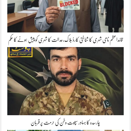
قائداعظم نامی شہری کا شناختی کارڈ بلاک،عدالت کا شہری کو پیش ہونے کا حکم
چارسدہ کا بہادر سپوت وطن کی حرمت پر قربان