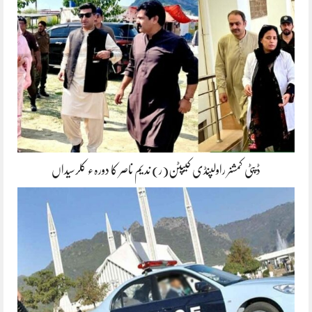
ڈپٹی کمشنر راولپنڈی کیپٹن(ر) ندیم ناصر کا دورہء کلرسیداں