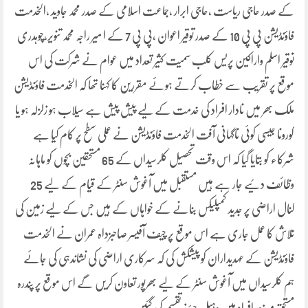
کے صدر حاجی ریاست ،حاجی ابرار ،جماعت اسلامی کے صدر محمد جاوید ،الخدمت
فاؤنڈیشن پی پی 10 کے صدر توقیر اعوان ،پی پی 7 کے ا میر راجہ محمد تنویر،چوہدری
توقیر اسلم واراکین پریس کلب سمیت کثیر تعداد میں عوام نے شرکت کی اس
موقع پر تقریب سے خطاب کرتے ہوئے مقررین کا کہنا تھا کہ الخدمت فاؤنڈیشن
ملک بھر میں نادار افراد کی خدمت کے لیے پیش پیش ہے سیلاب ہو زلزلہ ہو یا
کورونا جیسی کوئی ناگہانی آفت الخدمت فاؤنڈیشن نے عملی سطح پر کام کیا ہے
شرکاء کو بتایا گیا کہ اس وقت تحصیل کلرسیداں کے 65 مستحقین بچوں کو ماہانہ
وظائف دئیے جار ہے ہیں مستقبل میں آغوش سنٹر کے قیام کے لیے 25
کنال اراضی پر جدید کمپلیکس بنانے کے خواہاں کے ہیں جس کے لیے زمین کی
تلاش کا عمل جاری ہے اس موقع پر چیف آفیسر صاحبزداہ عمران نے الخدمت
فاؤنڈیشن کے عہدیداران کو پیشکش کی کہ سرکاری اراضی کی نشاندہی کی جائے
ہم کلرسیداں میں آغوش سنٹر کے لیے بھرپور تعاون کریں گے اس موقع پر پندرہ