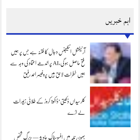
اہم خبریں
آرٹیفشل انٹلیجنس دجال کا فتنہ ہے جس پر ہمیں
فتح حاصل ہو گی،AI پر اندھے اعتماد کی وجہ سے
ہمیں خطرات لاحق ہیں پروفیسر احمد رفیق
کلرسیداں ڈکیتی‘ڈاکو1 کروڑ کے طلائی زیورات
لے اڑے
بھون نلہ میں افسوسناک حادثہ — بزرگ شخص