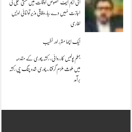
آئی ایم ایف مخصوص اوقات میں سستی بجلی کی
اجازت نہیں دے رہا، وفاقی وزیر توانائی اویس
لغاری
ایک اچھا مقرر اور خطیب
جہلم پولیس کارروائی، رکشہ چوری کے مقدمہ
میں ملوث ملزم گرفتار، چوری شدہ چنگ چی رکشہ
برآمد