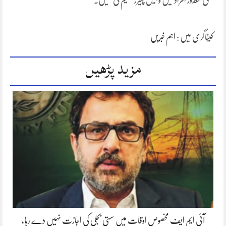
مستحق معذور افراد میں وہیل چیئرز تقسیم کی گئیں۔
کیٹاگری میں :
اہم خبریں
مزید پڑھیں
آئی ایم ایف مخصوص اوقات میں سستی بجلی کی اجازت نہیں دے رہا،