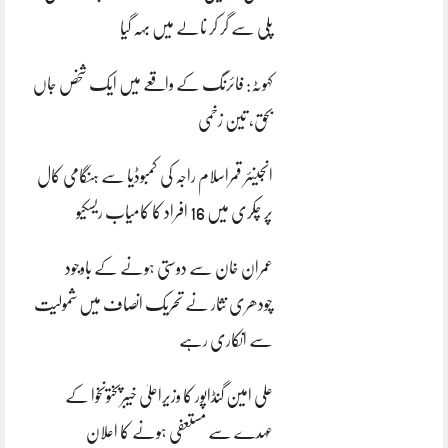
پلی سے گر کر نالے میں بہہ گیا
کہوٹہ: فائرنگ کے واقعے میں ایک شخص جاں
بحق، تین زخمی
انجینئر قمراسلام راجہ کی کمبوڈیا سے ہنگامی کال
پر چکری میں 16 افراد کا کامیاب ریسکیو
عمران خان سے دوستی ہونے کے باوجود
چودھری نثار نے تحریک انصاف میں شمولیت
سے انکاری رہے
علی امین گنڈاپور کا وزیراعلیٰ خیبرپختونخوا کے
عہدے سے مستعفی ہونے کا اعلان