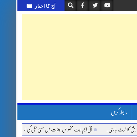
آج کا اخبار
رابطہ کریں
 کا الرٹ جاری.
آئی ایم ایف مخصوص اوقات میں سستی بجلی کی اجازت نہیں دے رہا، وفاق