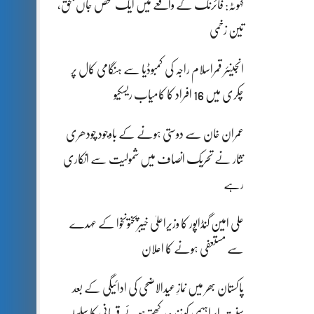
کہوٹہ: فائرنگ کے واقعے میں ایک شخص جاں بحق،
تین زخمی
انجینئر قمراسلام راجہ کی کمبوڈیا سے ہنگامی کال پر
چکری میں 16 افراد کا کامیاب ریسکیو
عمران خان سے دوستی ہونے کے باوجود چودھری
نثار نے تحریک انصاف میں شمولیت سے انکاری
رہے
علی امین گنڈاپور کا وزیراعلیٰ خیبرپختونخوا کے عہدے
سے مستعفی ہونے کا اعلان
پاکستان بھر میں نمازِ عیدالاضحی کی ادائیگی کے بعد
سنتِ ابراہیمی کو زندہ رکھتے ہوئے قربانی کا سلسلہ