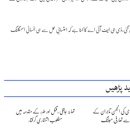
ی گئی،ڈی جی ایف آئی اے کا کہنا ہے کہ احتسابی عمل سے ہی انسانی اسمگلنگ
د پڑھیں
ڈی کی انجمن تاجران کے
تھانہ جاتلی ،قتل اور ضرر کے مقدمہ میں
 سے تعارفی میٹنگ
مطلوب اشتہاری گرفتار