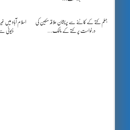
جہلم کتے کے کاٹنے سے پریشان علاقہ مکین کی
اسلام آباد میں غیرم
درخواست پر کتے کے مالک…
ڈیوٹی س