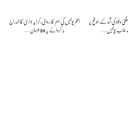
لکی وفود کی آمد کے موقع پر
جہلم پولیس کی اہم کارروائی، کرایہ داری کا اندراج
ے غائب پولیس…
نہ کروانے پر 04 ملزمان …