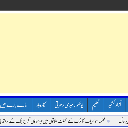
آزاد کشمیر
تعلیم
پوٹھوار میری دھرتی
کاروبار
ہمارے بارے میں
ک
محکمہ موسمیات کا ملک کے مختلف علاقوں میں تیز ہواؤں، گرج چمک کے ساتھ بارش