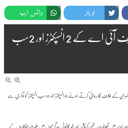
ٹویٹر
واٹس ایپ
کرپشن اورناقص تفتیش کا الزام،ایف آئی اے کے 2 انسپکٹرز اور 2سب
ران کے خلاف کارروائی کرتے ہوئے دو انسپکٹرز اور دو سب انسپکٹرز کو نوکری سے
ہور زون میں تعینات تھے،کرپشن اور غیر قانونی سرگرمیوں میں ملوث اہلکاروں کے