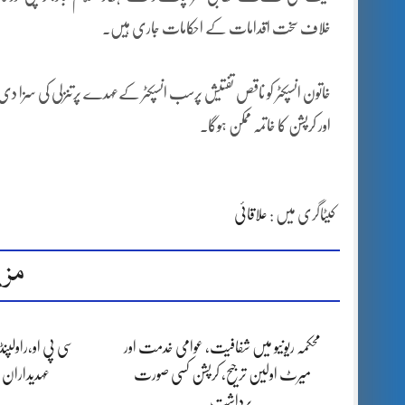
خلاف سخت اقدامات کے احکامات جاری ہیں۔
خاتون انسپکٹر کو ناقص تفتیش پرسب انسپکٹر کےعہدے پرتنزلی کی سزا د
اور کرپشن کا خاتمہ ممکن ہوگا۔
کیٹاگری میں :
علاقائی
مزی
محکمہ ریونیو میں شفافیت، عوامی خدمت اور
سی پی او،راولپن
میرٹ اولین ترجیح، کرپشن کسی صورت
عہدیداران
برداشت…