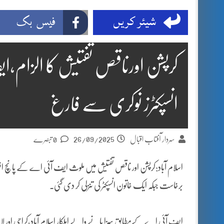
شیئر کریں
فیس بک
انسپکٹرز نوکری سے فارغ
26/09/2025
سردار آفتاب اقبال
0 تبصرے
اسلام آباد:کرپشن اور ناقص تفتیش میں ملوث ایف آئی اے کے پانچ افس
برخاست جبکہ ایک خاتون انسپکٹر کی تنزلی کر دی گئی۔
ایف آئی اے کےمطابق سزا پانے والے اہلکار اسلام آباد،کراچی اور لا