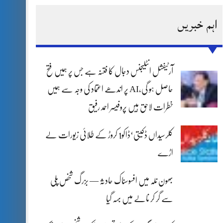
اہم خبریں
آرٹیفشل انٹلیجنس دجال کا فتنہ ہے جس پر ہمیں فتح
حاصل ہو گی،AI پر اندھے اعتماد کی وجہ سے ہمیں
خطرات لاحق ہیں پروفیسر احمد رفیق
کلرسیداں ڈکیتی‘ڈاکو1 کروڑ کے طلائی زیورات لے
اڑے
بھون نلہ میں افسوسناک حادثہ — بزرگ شخص پلی
سے گر کر نالے میں بہہ گیا