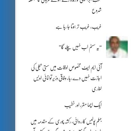
شروع
غریب، غریب تر ہوتا جا رہا ہے
“یہ سسٹم اب نہیں چلے گا”
آئی ایم ایف مخصوص اوقات میں سستی بجلی کی
اجازت نہیں دے رہا، وفاقی وزیر توانائی اویس
لغاری
ایک اچھا مقرر اور خطیب
جہلم پولیس کارروائی، رکشہ چوری کے مقدمہ میں