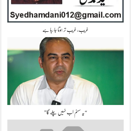
غریب، غریب تر ہوتا جا رہا ہے
“یہ سسٹم اب نہیں چلے گا”