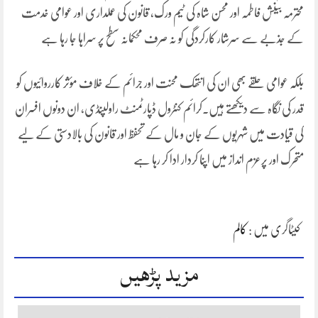
محترمہ بینش فاطمہ اور محسن شاہ کی ٹیم ورک، قانون کی عملداری اور عوامی خدمت
کے جذبے سے سرشار کارکردگی کو نہ صرف محکمانہ سطح پر سراہا جا رہا ہے
بلکہ عوامی حلقے بھی ان کی انتھک محنت اور جرائم کے خلاف مؤثر کارروائیوں کو
قدر کی نگاہ سے دیکھتے ہیں۔کرائم کنٹرول ڈپارٹمنٹ راولپنڈی، ان دونوں افسران
کی قیادت میں شہریوں کے جان و مال کے تحفظ اور قانون کی بالادستی کے لیے
متحرک اور پرعزم انداز میں اپنا کردار ادا کر رہا ہے
کیٹاگری میں :
کالم
مزید پڑھیں