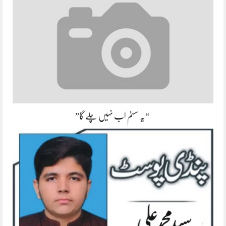
“یہ سسٹم اب نہیں چلے گا”