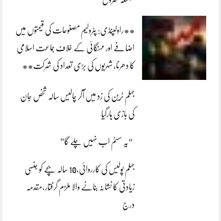
**راولپنڈی: پٹرولیم مصنوعات کی قیمتوں میں
اضافے اور مہنگائی کے خلاف جماعت اسلامی
کا دھرنا، شہریوں کی بڑی تعداد کی شرکت**
جہلم ٹرین کی زد میں آکر چالیس سالہ شخص جان
کی بازی ہارگیا
“یہ سسٹم اب نہیں چلے گا”
جہلم پولیس کی کارروائی،10 سالہ بچے کو جنسی
زیادتی کا نشانہ بنانے والا ملزم گرفتار،مقدمہ
درج