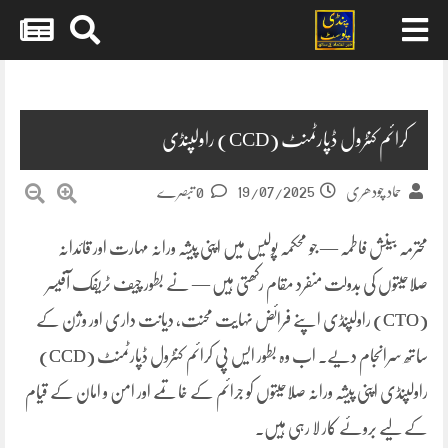
Skip
to
content
کرائم کنٹرول ڈپارٹمنٹ (CCD) راولپنڈی
19/07/2025
حماد چودھری
0 تبصرے
محترمہ بینش فاطمہ — جو محکمہ پولیس میں اپنی پیشہ ورانہ مہارت اور قائدانہ
صلاحیتوں کی بدولت منفرد مقام رکھتی ہیں — نے بطور چیف ٹریفک آفیسر
(CTO) راولپنڈی اپنے فرائض نہایت محنت، دیانت داری اور وژن کے
ساتھ سرانجام دیے۔ اب وہ بطور ایس پی کرائم کنٹرول ڈپارٹمنٹ (CCD)
راولپنڈی اپنی پیشہ ورانہ صلاحیتوں کو جرائم کے خاتمے اور امن و امان کے قیام
کے لیے بروئے کار لا رہی ہیں۔