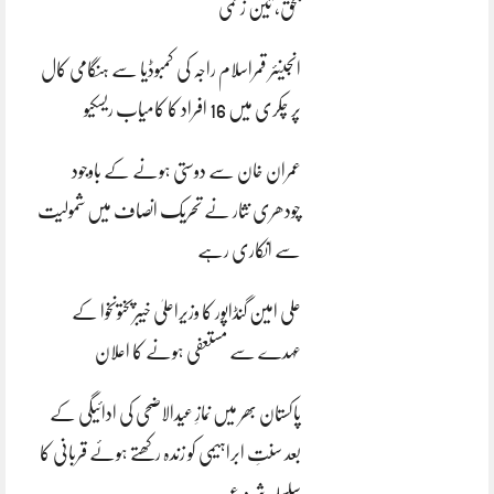
بحق، تین زخمی
انجینئر قمراسلام راجہ کی کمبوڈیا سے ہنگامی کال
پر چکری میں 16 افراد کا کامیاب ریسکیو
عمران خان سے دوستی ہونے کے باوجود
چودھری نثار نے تحریک انصاف میں شمولیت
سے انکاری رہے
علی امین گنڈاپور کا وزیراعلیٰ خیبرپختونخوا کے
عہدے سے مستعفی ہونے کا اعلان
پاکستان بھر میں نمازِ عیدالاضحی کی ادائیگی کے
بعد سنتِ ابراہیمی کو زندہ رکھتے ہوئے قربانی کا
سلسلہ شروع