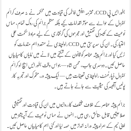
بطور ایس پی CCD، محترمہ بینش فاطمہ کی قیادت میں محکمہ نے نہ صرف کرائم
کنٹرول کے حوالے سے مؤثر اقدامات کیے بلکہ منظم جرائم کی روک تھام، حساس
نوعیت کے کیسز کی تفتیش اور مجرموں کی گرفتاری کے لیے مربوط حکمت عملی
اختیار کی۔ ان کی سرپرستی میں CCD راولپنڈی نے متعدد اہم مقدمات کو
ٹریس کیا اور جرائم پیشہ عناصر کو قانون کے شکنجے میں لانے میں نمایاں کامیابیاں
حاصل کیں۔دوسری جانب، محسن شاہ — جو اس وقت بطور ایس ایچ او کرائم
کنٹرول ڈپارٹمنٹ راولپنڈی تعینات ہیں — ایک پیشہ ور، متحرک اور تجربہ کار
پولیس آفیسر کی حیثیت سے جانے جاتے ہیں۔
جرائم پیشہ عناصر کے خلاف مختلف کارروائیوں میں ان کی قیادت اور تفتیشی
صلاحیتیں قابل ستائش رہی ہیں۔ انہوں نے حساس نوعیت کے آپریشنز میں
اپنی ٹیم کے ہمراہ پیشہ ورانہ انداز میں حصہ لیا اور کئی اہم کامیابیاں حاصل کیں۔