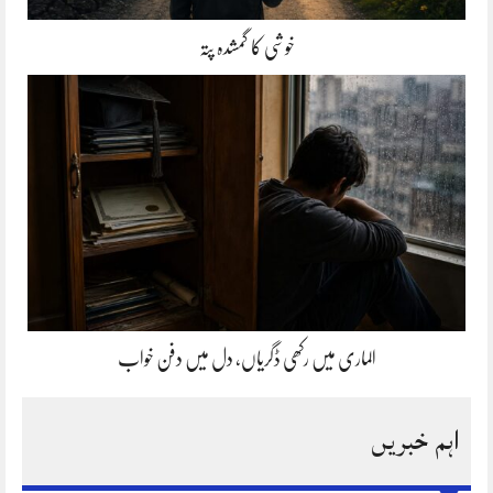
خوشی کا گمشدہ پتہ
الماری میں رکھی ڈگریاں، دل میں دفن خواب
اہم خبریں