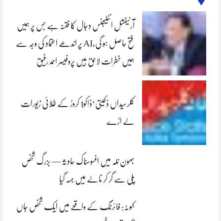
آرٹیفشل انٹلیجنس دجال کا فتنہ ہے جس پر ہمیں
فتح حاصل ہو گی،AI پر اندھے اعتماد کی وجہ سے
ہمیں خطرات لاحق ہیں پروفیسر احمد رفیق
کلرسیداں ڈکیتی‘ڈاکو1 کروڑ کے طلائی زیورات
لے اڑے
بھون نلہ میں افسوسناک حادثہ — بزرگ شخص
پلی سے گر کر نالے میں بہہ گیا
کہوٹہ: فائرنگ کے واقعے میں ایک شخص جاں