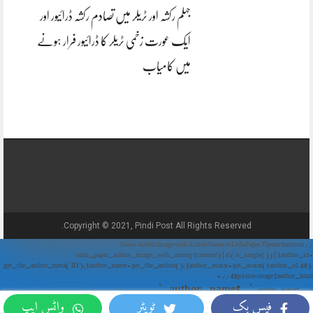
جہلم رکشہ اور ٹریلر میں تصادم رکشہ ڈرائیور اور
ایک عورت زخمی ٹریلر کا ڈرائیور فرار ہونے
میں کامیاب
Copyright © 2021, Pindi Post All Rights Reserved.
// Show Author Image with Author Name in UrduPaper Theme function
urdu_paper_author_image_with_name($content) { if (is_single()) { $author_id =
get_the_author_meta('ID'); $author_name = get_the_author(); $author_avatar = get_avatar($author_id, 48);
// 48px size image $author_html = '
' . $author_name . '
' . $author_avatar . '
فیس بک
ٹویٹر
واٹس ایپ
'; return $author_html . $content; } return $content; } add_filter('the_content',