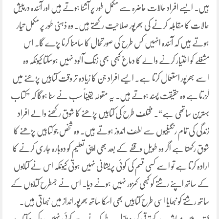
ہیں۔ ایسے افراد حالات حاضرہ سے مکمل طور پر آشنا ہوتے ہیں اور آئندہ درپیش
حالات کا مقابلہ کرنے کی بھرپور صلاحیت رکھتے ہیں۔ وہ ذہنی طور پر مکمل تیار
ہوتے ہیں کہ آئندہ انہیں کس طرح کی صورتحال کا سامنا کرنا پڑے گا۔ اس
مشغلے کو اختیار کرنے والے کا دماغ کبھی بھی زنگ آلود نہیں ہوسکتا کیونکہ وہ
اسے بھرپور استعمال کرتا ہے۔ ایسے افراد جن کا زیادہ تر وقت کتابیں پڑھنے میں
گزرتا ہے وہ حقیقت پسند ہوتے ہیں۔ یہ مقولہ یقیناً سب نے سنا ہوگا کہ ”کتاب
بہترین ساتھی ہے“۔ مختلف طرح کی کتابیں پڑھنے کا شوق رکھنے والے افراد
زندگی کی تمام رنگینیوں سے لطف اندوز ہوتے ہیں۔ وہ شخص جو کتابیں پڑھنے کا
شوق رکھتا ہے اگر وہ طویل وقفے کے بعد بھی اپنی تعلیم کو دوبارہ جاری کرنے کا
ارادہ کرتا ہے تو اسے کسی قسم کی کوئی پریشانی نہیں ہوتی کیونکہ اس نے کتابوں
کے ساتھ اپنے رشتے کو کبھی کمزور نہیں ہونے دیا۔ اس نے جسطرح کتابوں کے
ساتھ رشتے کو نبھایا اسی طرح کتابیں بھی اسکا ساتھ بھرپور انداز میں نبھاتی ہیں۔