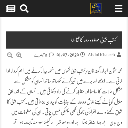
Skip
to
content
کتب بینی موجودہ دور کا تقاضا
01/07/2020
Abdul Khateeb
0 تبصرے
محمد عثمان ابرار، گوجرخان/کتب بینی نفوس میں شعور بیدار کرنے میں اہم کردار ادا
کرتی ہے۔ اچھے اور برے میں تمیز کرنے کیساتھ ساتھ انسان کو مشکل سے
مشکل حالات کا سامنا اور مقابلہ کرنے کی راہ دکھاتی ہیں۔ انسان کے اندر اپنی
منزل کو پانے کیلئے جوش و ولولہ کے جذبات کو پروان چڑھاتی ہیں۔ کتب بینی کا
شوق رکھنے والے افراد کی زندگی کبھی پھیکی نہیں پڑتی۔ ان کی معلومات میں
دن بدن بے بہا اضافہ ہوتا ہے اور وہ معاشرے کیلئے سود مند ثابت ہوتے