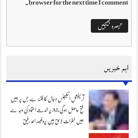
browser for the next time I comment.
اہم خبریں
آرٹیفشل انٹلیجنس دجال کا فتنہ ہے جس پر ہمیں
فتح حاصل ہو گی،AI پر اندھے اعتماد کی وجہ سے
ہمیں خطرات لاحق ہیں پروفیسر احمد رفیق