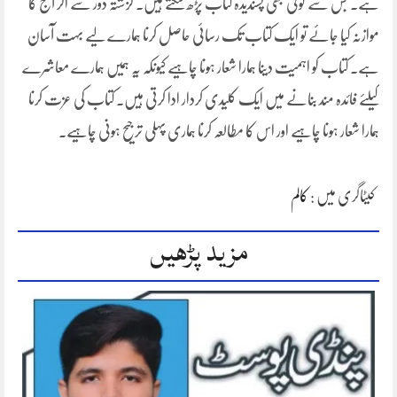
ہے۔ جس سے کوئی بھی پسندیدہ کتاب پڑھ سکتے ہیں۔ گزشتہ دور سے اگر آج کا
موازنہ کیا جائے تو ایک کتاب تک رسائی حاصل کرنا ہمارے لیے بہت آسان
ہے۔ کتاب کو اہمیت دینا ہمارا شعار ہونا چاہیے کیونکہ یہ ہمیں ہمارے معاشرے
کیلئے فائدہ مند بنانے میں ایک کلیدی کردار ادا کرتی ہیں۔ کتاب کی عزت کرنا
ہمارا شعار ہونا چاہیے اور اس کا مطالعہ کرنا ہماری پہلی ترجیح ہونی چاہیے۔
کیٹاگری میں :
کالم
مزید پڑھیں