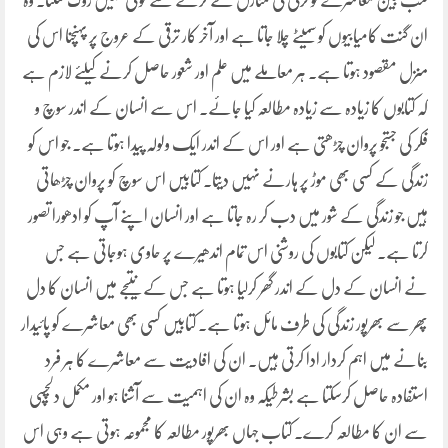
کتب بین معاشرے کو ترقی کی منازل طے کرنے سے کوئی نہیں روک سکتا۔ وہ
ان گنت کامیابیوں کو سمیٹے چلا جاتا ہے اور آخر کار ترقی کے عروج پر پہنچنا اس کی
منزل مقصود ہوتا ہے۔ ہر معاملے میں علم اور شعور حاصل کرنے کیلئے لازم ہے
کہ کتابوں کا زیادہ سے زیادہ مطالعہ کیا جائے۔ اس سے انسان کے اندر سوچ و
فکر کی جستجو پروان چڑھتی ہے اور اس کے اندر ایک ولولہ پیدا ہوتا ہے۔ جو اس کو
زندگی کے کسی بھی موڑ پر ہارنے نہیں دیتا۔ کتابیں اس سوچ کو پروان چڑھاتی
ہیں جو زندگی کے شور میں دب کر رہ جاتا ہے اور انسان اپنے آپ کو ادھورا تصور
کرتا ہے۔ لیکن کتابوں کی روشنی اس تمام اندھیرے پر حاوی ہوجاتی ہے جس
نے انسان کے دل کے اندر گھر کرلیا ہوتا ہے جس کے نتیجے میں انسان کا دل
پھر سے بھرپور زندگی کی طرف مائل ہوتا ہے۔ کتابیں کسی بھی معاشرے کو پائیدار
بنانے میں اہم کردار ادا کرتی ہیں۔ ان کی افادیت سے معاشرے کا ہر فرد
استفادہ حاصل کرسکتا ہے بشرطیکہ وہ ان کی اہمیت سے آشنا ہو اور مکمل دلچسپی
سے ان کا مطالعہ کرے۔ کتاب جہاں بھرپور مطالعہ کا مجموعہ ہوتی ہے وہی اس