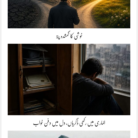
خوشی کا گمشدہ پتہ
الماری میں رکھی ڈگریاں، دل میں دفن خواب