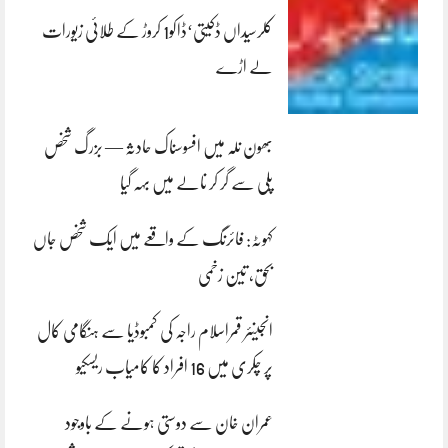
کلرسیداں ڈکیتی‘ڈاکو1 کروڑ کے طلائی زیورات
لے اڑے
بھون نلہ میں افسوسناک حادثہ — بزرگ شخص
پلی سے گر کر نالے میں بہہ گیا
کہوٹہ: فائرنگ کے واقعے میں ایک شخص جاں
بحق، تین زخمی
انجینئر قمراسلام راجہ کی کمبوڈیا سے ہنگامی کال
پر چکری میں 16 افراد کا کامیاب ریسکیو
عمران خان سے دوستی ہونے کے باوجود