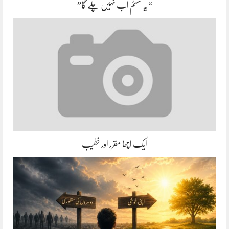
“یہ سسٹم اب نہیں چلے گا”
ایک اچھا مقرر اور خطیب