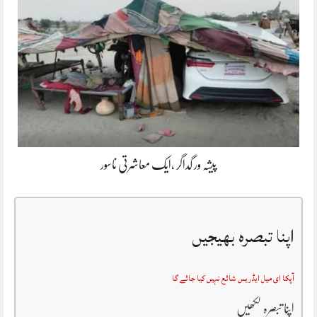
پیشہ ور گداگر ،ایک معاشرتی ناسور
اپنا تبصرہ بھیجیں
آپکا ای میل ایڈریس شائع نہیں کیا جائے گا
اپنا تبصرہ لکھیں