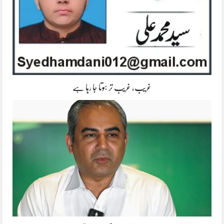
غریب، غریب تر ہوتا جا رہا ہے