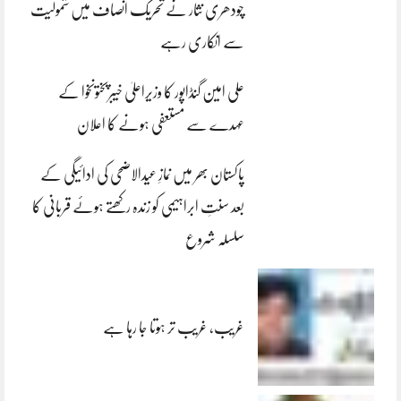
چودھری نثار نے تحریک انصاف میں شمولیت
سے انکاری رہے
علی امین گنڈاپور کا وزیراعلیٰ خیبرپختونخوا کے
عہدے سے مستعفی ہونے کا اعلان
پاکستان بھر میں نمازِ عیدالاضحی کی ادائیگی کے
بعد سنتِ ابراہیمی کو زندہ رکھتے ہوئے قربانی کا
سلسلہ شروع
غریب، غریب تر ہوتا جا رہا ہے