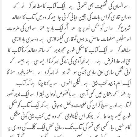
سے انسان کی شخصیت بھی نکھرتی ہے۔ ایک کتاب کا مطالعہ کرنے کے
دوران قاری کو اس بات کی یقین دہانی کرنی چاہیے کہ وہ جس کتاب کا مطالعہ
شروع کرے اس کو مکمل طور پر پڑھے۔ اگر ایک بار پڑھنے سے اس کی ضرورت
اور مطلوبہ معلومات حاصل نہ ہوں تو قاری کیلئے لازمی ہے دوسری بار لازمی
مطالعہ کرے۔ ایک کتاب کا مکمل طور پر سمجھ بوجھ کے ساتھ مطالعہ کرنا کتاب کا
حق اور ہمارا فرض ہے۔ بے خبر آدمی کی زندگی بسر کرنا ایسے ہی ہے جیسے کے
کوئی شخص ساری اپنی ساری زندگی سوتے ہوئے بسر کردے۔ اسلئے باخبر رہنے کا
ایک اہم ذریعہ کتب بینی ہے۔ لیکن افسوس سے یہ کہنا پڑتا ہے کہ کتاب
پڑھنے کے رجحان میں کمی آرہی ہے بالخصوص نوجوان طبقہ اسے ایک بوجھ تصور
کرتا ہے اور یہ سوچ کر ان کی طبیعت بوجھل ہوجاتی ہے کہ ایک کتاب کو مکمل
طور پر کیسے پڑھا جائے۔ چونکہ اس ٹیکنالوجی کے دور میں کتب بینی کوئی مشکل
کام نہیں رہا۔ کسی بھی قسم کی کتاب تک رسائی محض ایک کلک کی دوری پر