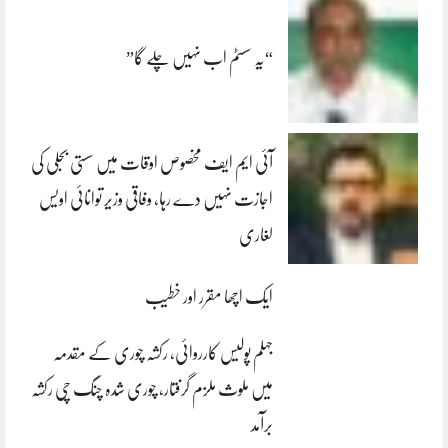
“یہ سسٹم اب نہیں چلے گا”
آئی ایم ایف مخصوص اوقات میں سستی بجلی کی
اجازت نہیں دے رہا، وفاقی وزیر توانائی اویس
لغاری
ایک اچھا مقرر اور خطیب
جہلم پولیس کارروائی، رکشہ چوری کے مقدمہ
میں ملوث ملزم گرفتار، چوری شدہ چنگ چی رکشہ
برآمد