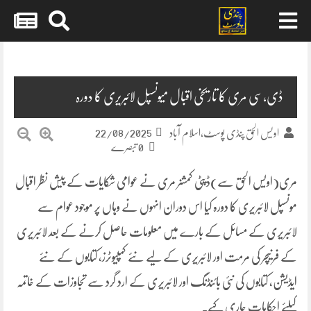
Skip
to
content
ڈی،سی مری کا تاریخی اقبال میونسپل لائبریری کا دورہ
22/08/2025
اویس الحق پنڈی پوسٹ،اسلام آباد
0 تبصرے
مری(اویس الحق سے)ڈپٹی کمشنر مری نے عوامی شکایات کے پیش نظر اقبال
مونسپل لائبریری کا دورہ کیا اس دوران انہوں نے وہاں پر موجود عوام سے
لائبریری کے مسائل کے بارے میں معلومات حاصل کرنے کے بعد لائبریری
کے فرنیچر کی مرمت اور لائبریری کے لیے نئے کمپیوٹرز، کتابوں کے نئے
ایڈیشن، کتابوں کی نئی بائنڈنگ اور لائبریری کے ارد گرد سے تجاوزات کے خاتمہ
کیلئے احکامات جاری کیے۔