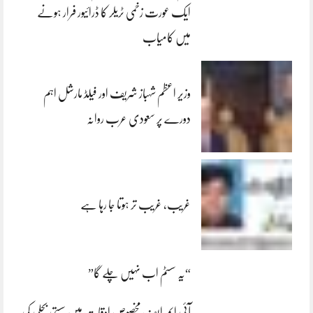
ایک عورت زخمی ٹریلر کا ڈرائیور فرار ہونے
میں کامیاب
وزیر اعظم شہباز شریف اور فیلڈ مارشل اہم
دورے پر سعودی عرب روانہ
غریب، غریب تر ہوتا جا رہا ہے
“یہ سسٹم اب نہیں چلے گا”
آئی ایم ایف مخصوص اوقات میں سستی بجلی کی