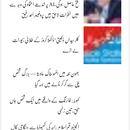
فتح حاصل ہو گی،AI پر اندھے اعتماد کی وجہ سے
ہمیں خطرات لاحق ہیں پروفیسر احمد رفیق
کلرسیداں ڈکیتی‘ڈاکو1 کروڑ کے طلائی زیورات
لے اڑے
بھون نلہ میں افسوسناک حادثہ — بزرگ شخص
پلی سے گر کر نالے میں بہہ گیا
کہوٹہ: فائرنگ کے واقعے میں ایک شخص جاں
بحق، تین زخمی
انجینئر قمراسلام راجہ کی کمبوڈیا سے ہنگامی کال