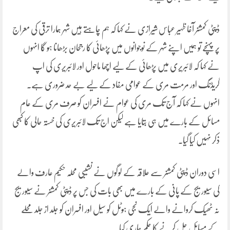
ڈپٹی کمشنر آغا ظہیر عباس شیرازی نے کہا کہ ہم چاہتے ہیں شہر ہمارا ترقی کی معراج
پر پہنچے تو ہمیں اپنے شہر کے نوجوانوں میں پڑھائی کا رجحان بڑھانا ہو گا انہوں
نے کہا کہ لائبریری میں پڑھائی کے لیے اچھا ماحول اور لائبریری کی اپ
گریڈنگ اور مرمت مری کے عوامی مفاد کے لیے بے حد ضروری ہے۔
انہوں نے کہا کہ آج تک مری کی عوام نے افسران کو صرف مری کے عام
مسائل کے بارے میں ہی بتایا ہے لیکن اج تک لائبریری کی خستہ حالی کا کبھی
ذکر نہیں کیا گیا۔
اسی دوران ڈپٹی کمشنر سے علاقہ کے لوگوں نے نشیبی محلہ حکیم عارف والے
کی سیوریج کے پانی کے بارے میں بھی بات کی جس پر ڈپٹی کمشنر نے سیوریج
نہ ٹھیک کروانے والے ایک نجی ہوٹل کو سیل اور افسران کو جلد از جلد محلے
کے مسائل حل کرنے کا حکم جاری کیا۔