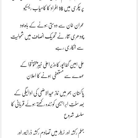
پر چکری میں 16 افراد کا کامیاب ریسکیو
عمران خان سے دوستی ہونے کے باوجود
چودھری نثار نے تحریک انصاف میں شمولیت
سے انکاری رہے
علی امین گنڈاپور کا وزیراعلیٰ خیبرپختونخوا کے
عہدے سے مستعفی ہونے کا اعلان
پاکستان بھر میں نمازِ عیدالاضحی کی ادائیگی کے
بعد سنتِ ابراہیمی کو زندہ رکھتے ہوئے قربانی کا
سلسلہ شروع
جہلم رکشہ اور ٹریلر میں تصادم رکشہ ڈرائیور اور