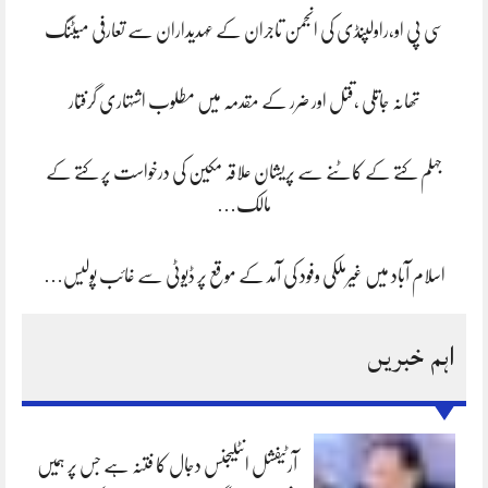
سی پی او،راولپنڈی کی انجمن تاجران کے عہدیداران سے تعارفی میٹنگ
تھانہ جاتلی ،قتل اور ضرر کے مقدمہ میں مطلوب اشتہاری گرفتار
جہلم کتے کے کاٹنے سے پریشان علاقہ مکین کی درخواست پر کتے کے
مالک…
اسلام آباد میں غیرملکی وفود کی آمد کے موقع پر ڈیوٹی سے غائب پولیس…
اہم خبریں
آرٹیفشل انٹلیجنس دجال کا فتنہ ہے جس پر ہمیں