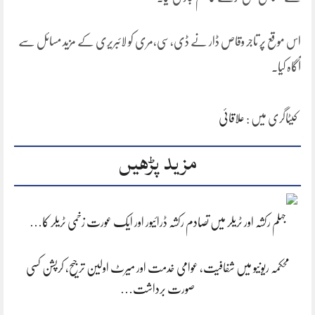
اس موقع پر تاجر وقاص ڈار نے ڈی،سی،مری کو لائبریری کے مزید مسائل سے
آگاہ کیا۔
کیٹاگری میں :
علاقائی
مزید پڑھیں
جہلم رکشہ اور ٹریلر میں تصادم رکشہ ڈرائیور اور ایک عورت زخمی ٹریلر کا…
محکمہ ریونیو میں شفافیت، عوامی خدمت اور میرٹ اولین ترجیح، کرپشن کسی
صورت برداشت…