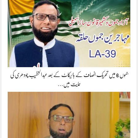
جموں 6 میں تحریک انصاف کے بائیکاٹ کے بعد عبدالخطیب چودھری کی
حمایت میں…