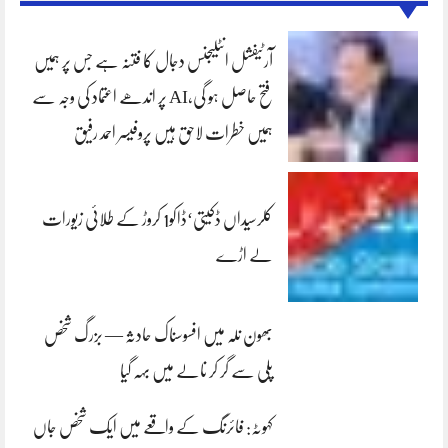
آرٹیفشل انٹلیجنس دجال کا فتنہ ہے جس پر ہمیں
فتح حاصل ہو گی،AI پر اندھے اعتماد کی وجہ سے
ہمیں خطرات لاحق ہیں پروفیسر احمد رفیق
کلرسیداں ڈکیتی‘ڈاکو1 کروڑ کے طلائی زیورات
لے اڑے
بھون نلہ میں افسوسناک حادثہ — بزرگ شخص
پلی سے گر کر نالے میں بہہ گیا
کہوٹہ: فائرنگ کے واقعے میں ایک شخص جاں