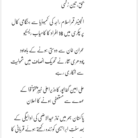
بحق، تین زخمی
انجینئر قمراسلام راجہ کی کمبوڈیا سے ہنگامی کال
پر چکری میں 16 افراد کا کامیاب ریسکیو
عمران خان سے دوستی ہونے کے باوجود
چودھری نثار نے تحریک انصاف میں شمولیت
سے انکاری رہے
علی امین گنڈاپور کا وزیراعلیٰ خیبرپختونخوا کے
عہدے سے مستعفی ہونے کا اعلان
پاکستان بھر میں نمازِ عیدالاضحی کی ادائیگی کے
بعد سنتِ ابراہیمی کو زندہ رکھتے ہوئے قربانی کا