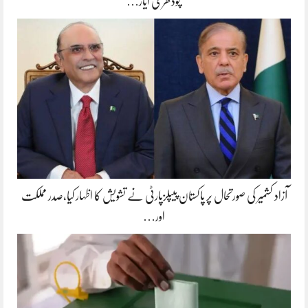
چودھری ایاز…
آزاد کشمیر کی صورتحال پر پاکستان پیپلزپارٹی نے تشویش کا اظہار کیا،صدر مملکت
اور…