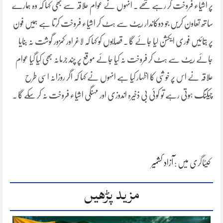
پر اشیاء فروخت کر رہے تھے ۔ انہوں نے عوام علاقہ سے بھی کہا کہ وہ ہمارے
ساتھ تعاون کریں جو دوکاندار ریٹ سے ہٹ کر اشیاء فروخت کرتا ہے ہمیں فون
پر بتائیں فوری ایکشن لیا جائے گا ۔ قصابوں کو کہا کہ لاغر اور کمزور گوشت نہ بنایا
جائے ریٹ سے ہٹ کر فروخت نہ کیا جائے موقع پر چند جرمانہ بھی کیا گیا عوام
علاقہ نے اس پر خوشی کا اظہار کیا ہے انہوں نے کہا کہ اگر روزانہ اسی طرح
چیکنگ ہوتی رہے تو کوئی بی ذخیرہ اندوزی اور مہنگی اشیاء فروخت نہ کر سکے گا ۔
کیٹاگری میں :
آزاد کشمیر
مزید پڑھیں