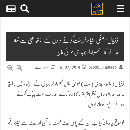
Skip
to
content
ڈڈیال‘ مہنگی اشیاء فروخت کرنے والوں کے ساتھ سختی سے نمٹا
جائے گا ۔تحصیلدار چوہدری موسیٰ جان
16/07/2014
Abdul Khateeb
0 تبصرے
ڈڈیال( نمائندہ پنڈی پوسٹ) موسیٰ جان تحصیلدار ڈڈیال نے ہمراہ ، ایس ۔ایچ
۔او۔ اور باہو عادل ناظر دفتر بازار کادورہ کیاہے اور ریٹ لسٹ چیک کرتے
ہوئے ایسے دوکانداروں
کو موقع پرجرمانہ کیا ہے جن کے پاس ریٹ لسٹ نہ تھی اور ریٹ سے زیادہ رقم