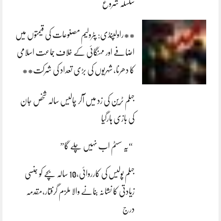
سلسلہ شروع
**راولپنڈی: پٹرولیم مصنوعات کی قیمتوں میں
اضافے اور مہنگائی کے خلاف جماعت اسلامی
کا دھرنا، شہریوں کی بڑی تعداد کی شرکت**
جہلم ٹرین کی زد میں آکر چالیس سالہ شخص جان
کی بازی ہارگیا
“یہ سسٹم اب نہیں چلے گا”
جہلم پولیس کی کارروائی،10 سالہ بچے کو جنسی
زیادتی کا نشانہ بنانے والا ملزم گرفتار،مقدمہ
درج