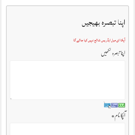
اپنا تبصرہ بھیجیں
آپکا ای میل ایڈریس شائع نہیں کیا جائے گا
اپنا تبصرہ لکھیں
آپکا نام
*