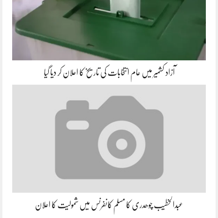
آزاد کشمیر میں عام انتخابات کی تاریخ کا اعلان کر دیا گیا
عبدالخطیب چوھدری کا مسلم کانفرنس میں شمولیت کا اعلان