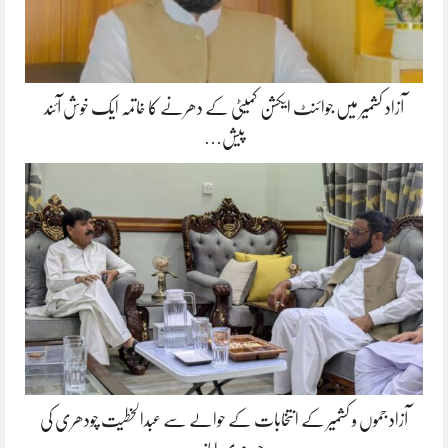
آزاد کشمیر میں جوائنٹ ایکشن کمیٹی کے دھرنے کا خاتمہ ایک خوش آئند
پیش…
آزاد جموں و کشمیر کے انتخابات کے حوالے سے عبدالخطیت چودھری کی