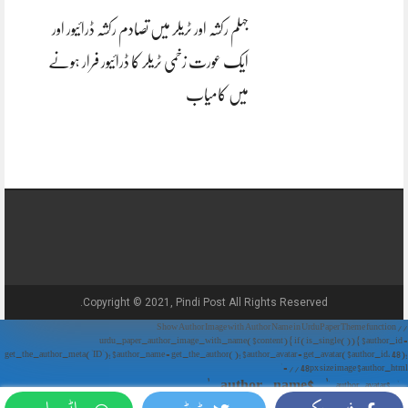
جہلم رکشہ اور ٹریلر میں تصادم رکشہ ڈرائیور اور
ایک عورت زخمی ٹریلر کا ڈرائیور فرار ہونے
میں کامیاب
Copyright © 2021, Pindi Post All Rights Reserved.
// Show Author Image with Author Name in UrduPaper Theme function
urdu_paper_author_image_with_name($content) { if (is_single()) { $author_id =
get_the_author_meta('ID'); $author_name = get_the_author(); $author_avatar = get_avatar($author_id, 48);
// 48px size image $author_html = '
' . $author_name . '
' . $author_avatar . '