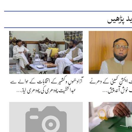
د پڑھیں
ئنٹ ایکشن کمیٹی کے دھرنے
آزاد جموں و کشمیر کے انتخابات کے حوالے سے
یک خوش آئند پیش…
عبدالخطیت چودھری کی چودھری ایاز…