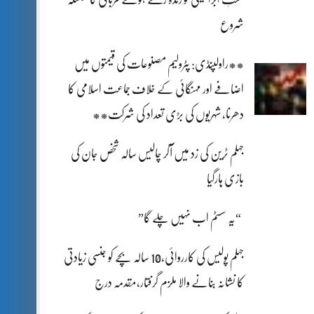
شروع
**راولپنڈی: پٹرولیم مصنوعات کی قیمتوں میں
اضافے اور مہنگائی کے خلاف جماعت اسلامی کا
دھرنا، شہریوں کی بڑی تعداد کی شرکت**
جہلم ٹرین کی زد میں آکر چالیس سالہ شخص جان کی
بازی ہارگیا
“یہ سسٹم اب نہیں چلے گا”
جہلم پولیس کی کارروائی،10 سالہ بچے کو جنسی زیادتی
کا نشانہ بنانے والا ملزم گرفتار،مقدمہ درج