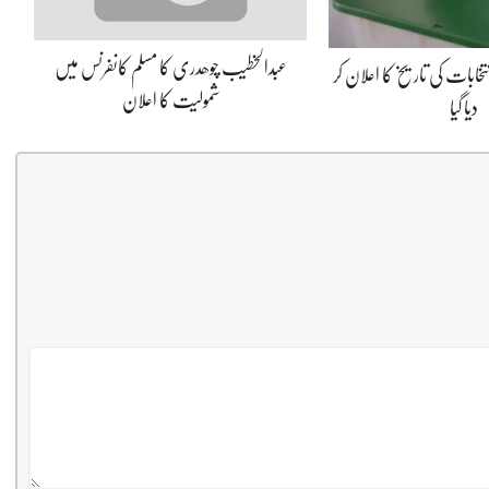
عبدالخطیب چوھدری کا مسلم کانفرنس میں
نتخابات کی تاریخ کا اعلان کر
شمولیت کا اعلان
دیا گیا