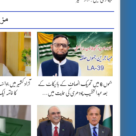
مزی
جموں 6 میں تحریک انصاف کے بائیکاٹ کے
آزاد کشمیر میں جوا
بعد عبدالخطیب چودھری کی حمایت میں…
کا خاتمہ ا