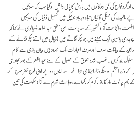
اورگرد نواح کی کئی دوکانوں میں بارش کا پانی داخل ہو گیا جب کہ سڑکیں
پے مالیت کی مہنگی گاڑیاں تباہ وبرباد ہوچکی ہیں تحصیل ڈڈیال کی سڑکیں
ہلسنت والجماعت آزاد کشمیرکے سرپر ست اعلی مفتی عبدالواحد ڈڈیالوی نے کہا کہ
زیر چوہدری یاسین ایک مہینے میں چھ چکر لگاتے ہیں ڈڈیال میں اتنے چکر لگانے کے
ی عبدالمجید کے بیانات صرف اورصرف اخبارات تک محدود ہیں بیان بازی سے کام
ں والا سلوک بند کریں ۔غصب شدہ حقوق کے حصول کے لئے عید الفطر کے بعد مجاوری
ر کے وزیراعظم اور دیگر وزارا نیقامی خزانے سے اربوں روپے اپنی فوج ظفر موج کے
 نام پر لوٹ مار کا بازار گرم کر رکھا ہے جوباعث شرم ہے آزاد حکومت کی تین