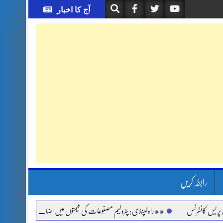
آج کا اخبار
رابطہ کریں
انفرنس
**راولپنڈی: پٹرولیم مصنوعات کی قیمتوں میں اضافے اور مہنگائی کے خلاف جم