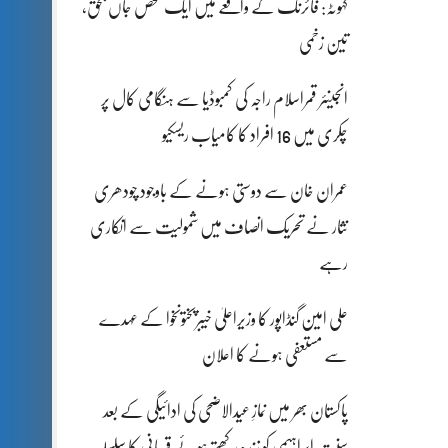
کہوٹہ: فائرنگ کے واقعے میں ایک شخص جاں بحق،
تین زخمی
انجینئر قمراسلام راجہ کی کمبوڈیا سے ہنگامی کال پر
چکری میں 16 افراد کا کامیاب ریسکیو
عمران خان سے دوستی ہونے کے باوجود چودھری
نثار نے تحریک انصاف میں شمولیت سے انکاری
رہے
علی امین گنڈاپور کا وزیراعلیٰ خیبرپختونخوا کے عہدے
سے مستعفی ہونے کا اعلان
پاکستان بھر میں نمازِ عیدالاضحی کی ادائیگی کے بعد
سنتِ ابراہیمی کو زندہ رکھتے ہوئے قربانی کا سلسلہ