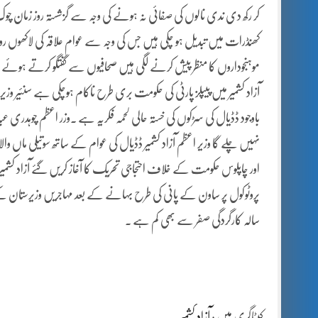
کر رکھ دی ندی نالوں کی صفائی نہ ہونے کی وجہ سے گزشستہ روز زمان چوک 
کھنڈرات میں تبدیل ہو چکی ہیں جس کی وجہ سے عوام علاقہ کی لاکھوں رو
موہنجوداروں کا منظر پیش کرنے لگی ہیں صحافیوں سے گفتگو کرتے ہوئے ا
آزاد کشمیر میں پیپلز پارٹی کی حکومت بری طرح ناکام ہوچکی ہے سنئیر و
باوجود ڈڈیال کی سڑکوں کی خستہ حالی لحمہ فکریہ ہے ۔وزر اعظم چوہدر
نہیں چلے گا وزیر اعظم آزاد کشمیر ڈڈیال کی عوام کے ساتھ سوتیلی ما
اور چاپلوس حکومت کے خلاف احتجاجی تحریک کا آغاز کریں گئے آزاد کشمی
پروٹوکول پر ساون کے پانی کی طرح بہانے کے بعد مہاجریں وزیرستان کے
سالہ کارگردگی صفر سے بھی کم ہے ۔
کیٹاگری میں :
آزاد کشمیر