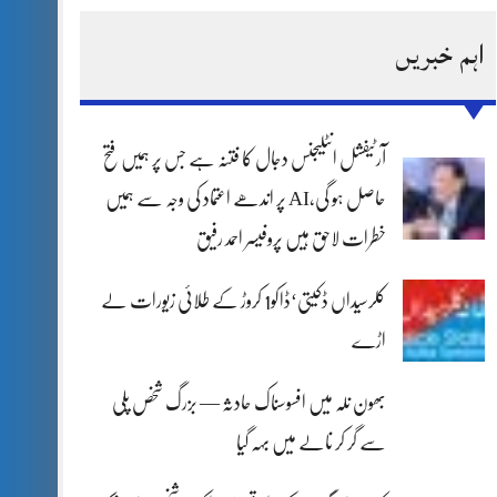
اہم خبریں
آرٹیفشل انٹلیجنس دجال کا فتنہ ہے جس پر ہمیں فتح
حاصل ہو گی،AI پر اندھے اعتماد کی وجہ سے ہمیں
خطرات لاحق ہیں پروفیسر احمد رفیق
کلرسیداں ڈکیتی‘ڈاکو1 کروڑ کے طلائی زیورات لے
اڑے
بھون نلہ میں افسوسناک حادثہ — بزرگ شخص پلی
سے گر کر نالے میں بہہ گیا