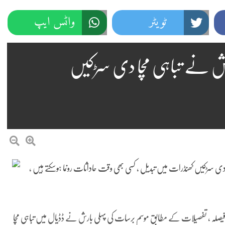
ٹویٹر
واٹس ایپ
رش نے تباہی مچا دی سڑکیں
ی سڑکیں کھنڈرات میں تبدیل ، کسی بھی وقت حاداثات رونما ہوسکتے ہیں ،
ا فیصلہ ، تفصیلات کے مطابق موسم برسات کی پہلی بارش نے ڈڈیال میں تباہی مچا