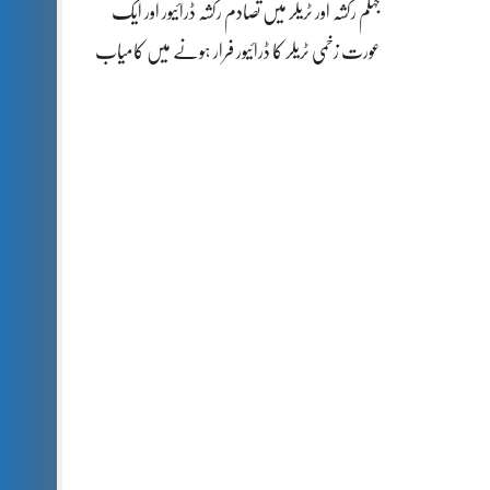
جہلم رکشہ اور ٹریلر میں تصادم رکشہ ڈرائیور اور ایک
عورت زخمی ٹریلر کا ڈرائیور فرار ہونے میں کامیاب