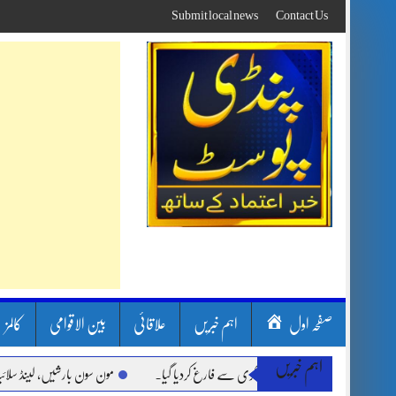
Skip
Submit local news
Contact Us
to
content
صفحہ اول
اہم خبریں
علاقائی
بین الاقوامی
کالمز
اہم خبریں
مون سون بارشیں، لینڈ سلائیڈنگ اور 