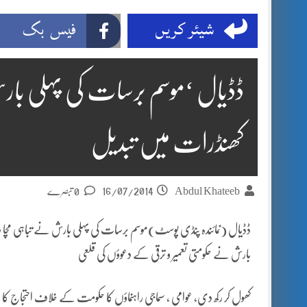
شیئر کریں
فیس بک
ڈڈیال ‘موسم برسات کی پہلی با
کھنڈرات میں تبدیل
16/07/2014
Abdul Khateeb
0 تبصرے
ڈڈیال (نمائندہ پنڈی پوسٹ)موسم برسات کی پہلی بارش نے تباہی مچا د
بارش نے حکومتی تعمیر و ترقی کے دعوؤں کی قلعی
کھول کر رکھ دی، عوامی ، سماجی راہنماؤں کا حکومت کے خلاف احتجاج ک