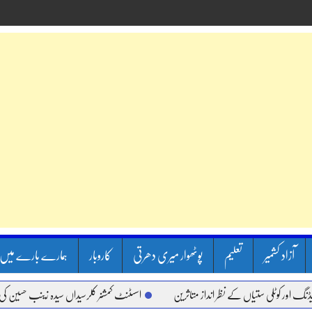
آزاد کشمیر
تعلیم
پوٹھوار میری دھرتی
کاروبار
ہمارے بارے میں
کوٹلی ستیاں کے نظر انداز متاثرین
اسسٹنٹ کمشنر کلرسیداں سیدہ زینب حسین کی پریس ک