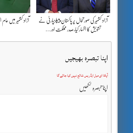
آزاد کشمیر کی صورتحال پر پاکستان پیپلزپارٹی نے
آزاد کشمیر میں عام ا
تشویش کا اظہار کیا،صدر مملکت اور…
اپنا تبصرہ بھیجیں
آپکا ای میل ایڈریس شائع نہیں کیا جائے گا
اپنا تبصرہ لکھیں