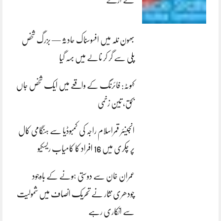
لے اڑے
بھون نلہ میں افسوسناک حادثہ — بزرگ شخص
پلی سے گر کر نالے میں بہہ گیا
کہوٹہ: فائرنگ کے واقعے میں ایک شخص جاں
بحق، تین زخمی
انجینئر قمراسلام راجہ کی کمبوڈیا سے ہنگامی کال
پر چکری میں 16 افراد کا کامیاب ریسکیو
عمران خان سے دوستی ہونے کے باوجود
چودھری نثار نے تحریک انصاف میں شمولیت
سے انکاری رہے