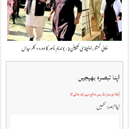
ڈپٹی کمشنر راولپنڈی کیپٹن(ر) ندیم ناصر کا دورہء کلرسیداں
اپنا تبصرہ بھیجیں
آپکا ای میل ایڈریس شائع نہیں کیا جائے گا
اپنا تبصرہ لکھیں