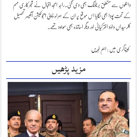
داخلوں سے متعلق بریفنگ بھی دی گئی۔راجہ امجد اقبال نے شجرکاری مہم
کے تحت پودا بھی لگایا اس موقع پر ان کے ہمراہ ڈپٹی ایجوکیشن آفیسر تحصیل
کلرسیداں داؤد اختر کیانی اور دیگر اساتذہ بھی موجود تھے۔
کیٹاگری میں :
اہم خبریں
مزید پڑھیں