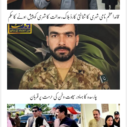
قائداعظم نامی شہری کا شناختی کارڈ بلاک،عدالت کا شہری کو پیش ہونے کا حکم
چارسدہ کا بہادر سپوت وطن کی حرمت پر قربان