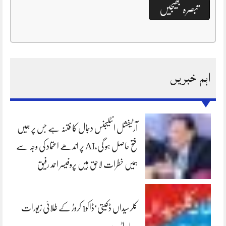
اہم خبریں
آرٹیفشل انٹلیجنس دجال کا فتنہ ہے جس پر ہمیں
فتح حاصل ہو گی،AI پر اندھے اعتماد کی وجہ سے
ہمیں خطرات لاحق ہیں پروفیسر احمد رفیق
کلرسیداں ڈکیتی‘ڈاکو1 کروڑ کے طلائی زیورات