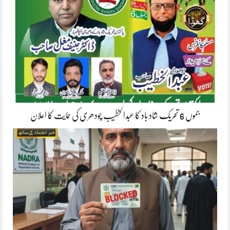
جموں 6 تحریک شاد باد کا عبدالخطیب چودھری کی حمایت کا اعلان