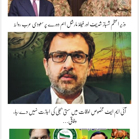
وزیر اعظم شہباز شریف اور فیلڈ مارشل اہم دورے پر سعودی عرب روانہ
آئی ایم ایف مخصوص اوقات میں سستی بجلی کی اجازت نہیں دے رہا،
وفاقی…