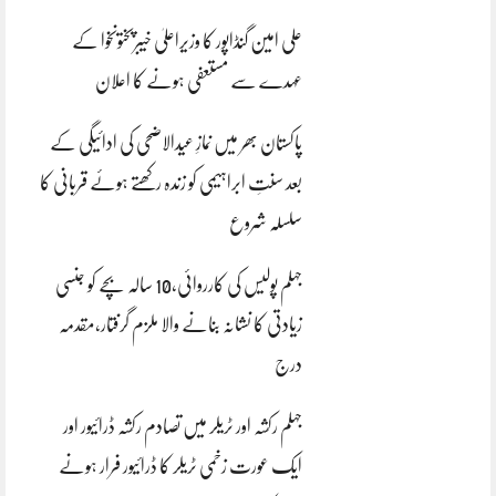
علی امین گنڈاپور کا وزیراعلیٰ خیبرپختونخوا کے
عہدے سے مستعفی ہونے کا اعلان
پاکستان بھر میں نمازِ عیدالاضحی کی ادائیگی کے
بعد سنتِ ابراہیمی کو زندہ رکھتے ہوئے قربانی کا
سلسلہ شروع
جہلم پولیس کی کارروائی،10 سالہ بچے کو جنسی
زیادتی کا نشانہ بنانے والا ملزم گرفتار،مقدمہ
درج
جہلم رکشہ اور ٹریلر میں تصادم رکشہ ڈرائیور اور
ایک عورت زخمی ٹریلر کا ڈرائیور فرار ہونے