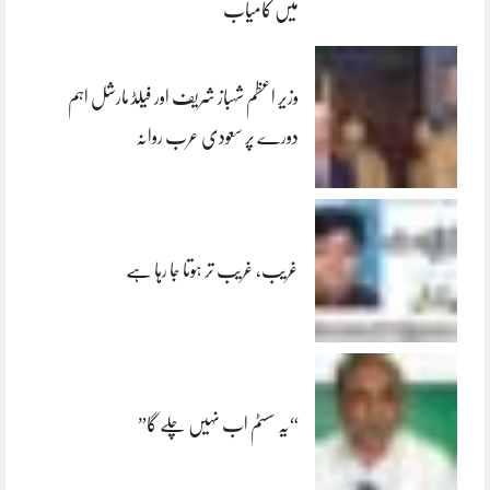
میں کامیاب
وزیر اعظم شہباز شریف اور فیلڈ مارشل اہم
دورے پر سعودی عرب روانہ
غریب، غریب تر ہوتا جا رہا ہے
“یہ سسٹم اب نہیں چلے گا”