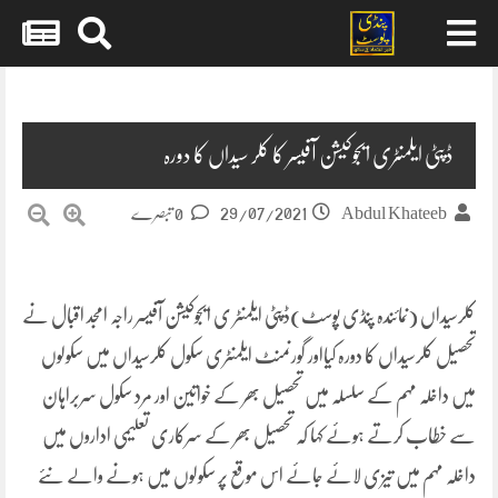
Skip
to
content
ڈپٹی ایلمنٹری ایجوکیشن آفیسر کا کلر سیداں کا دورہ
29/07/2021
Abdul Khateeb
0 تبصرے
کلرسیداں (نمائندہ پنڈی پوسٹ)ڈپٹی ایلمنٹر ی ایجوکیشن آفیسر راجہ امجد اقبال نے
تحصیل کلرسیداں کا دورہ کیااور گورنمنٹ ایلمنٹری سکول کلرسیداں میں سکولوں
میں داخلہ مہم کے سلسلہ میں تحصیل بھر کے خواتین اور مرد سکول سربراہان
سے خطاب کرتے ہوئے کہا کہ تحصیل بھر کے سرکاری تعلیمی اداروں میں
داخلہ مہم میں تیزی لائے جائے اس موقع پر سکولوں میں ہونے والے نئے