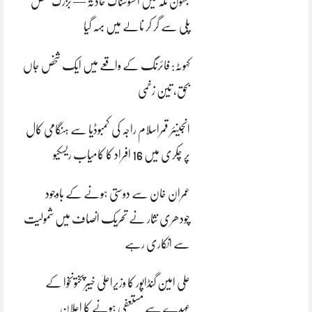
بھون نلہ میں افسوسناک حادثہ — بزرگ شخص
پلی سے گر کر نالے میں بہہ گیا
کہوٹہ: فائرنگ کے واقعے میں ایک شخص جاں
بحق، تین زخمی
انجینئر قمراسلام راجہ کی کمبوڈیا سے ہنگامی کال
پر چکری میں 16 افراد کا کامیاب ریسکیو
عمران خان سے دوستی ہونے کے باوجود
چودھری نثار نے تحریک انصاف میں شمولیت
سے انکاری رہے
علی امین گنڈاپور کا وزیراعلیٰ خیبرپختونخوا کے
عہدے سے مستعفی ہونے کا اعلان