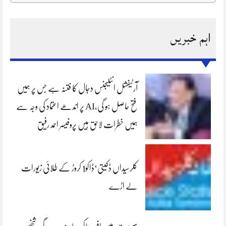
اہم خبریں
آرٹیفشل انٹلیجنس دجال کا فتنہ ہے جس پر ہمیں
فتح حاصل ہو گی،AI پر اندھے اعتماد کی وجہ سے
ہمیں خطرات لاحق ہیں پروفیسر احمد رفیق
کلرسیداں ڈکیتی‘ڈاکو1 کروڑ کے طلائی زیورات
لے اڑے