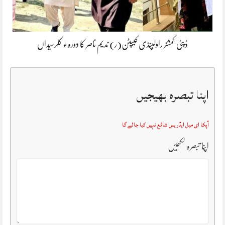
ڈپٹی کمشنر راولپنڈی کیپٹن(ر) ندیم ناصر کا دورہء کلرسیداں
اپنا تبصرہ بھیجیں
آپکا ای میل ایڈریس شائع نہیں کیا جائے گا
اپنا تبصرہ لکھیں