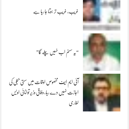
غریب، غریب تر ہوتا جا رہا ہے
“یہ سسٹم اب نہیں چلے گا”
آئی ایم ایف مخصوص اوقات میں سستی بجلی کی
اجازت نہیں دے رہا، وفاقی وزیر توانائی اویس
لغاری