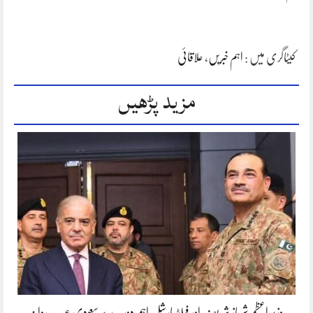
کیٹاگری میں :
اہم خبریں
،
علاقائی
مزید پڑھیں
وزیر اعظم شہباز شریف اور فیلڈ مارشل اہم دورے پر سعودی عرب روانہ