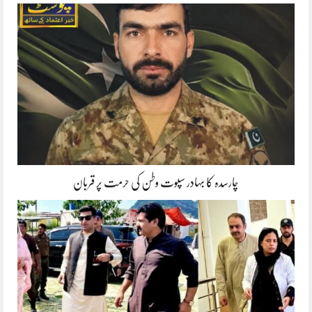
چارسدہ کا بہادر سپوت وطن کی حرمت پر قربان