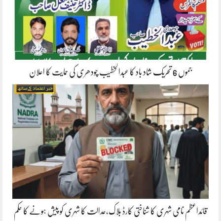
جموں 6 تحریک شاد باد کا عبدالخطیب چودھری کی حمایت کا اعلان
قائداعظم نامی شہری کا شناختی کارڈ بلاک،عدالت کا شہری کو پیش ہونے کا حکم