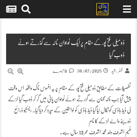
Skip
to
content
ڈومیلی فتح پور کے مقام پر ایک نوجوان نالہ سے گذرتے ہوئے
ڈوب گیا
30/07/2025
ظفر رشید
0 تبصرے
تفصیلات کے مطابق ڈومیلی فتح پور کے مقام پر یہ افسوس ناک واقعہ اس وقت
پیش آیا جب نالہ گہان سے گزرتے ہوئے نوجوان پانی میں گر کر ڈوب گیا لڑکے
کی ڈیڈ باڈی کو نکال لیا گیا ڈیڈ باڈی کو لواحقین کے سپرد کر دیا گیا۔ ریسکیو ذرائع
ڈوبنے والے لڑکے کا نام
فہیم اشرف ولد محمد اشرف عمر 13 سال ہے۔