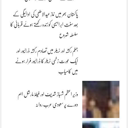
پاکستان بھر میں نمازِ عیدالاضحی کی ادائیگی کے
بعد سنتِ ابراہیمی کو زندہ رکھتے ہوئے قربانی کا
سلسلہ شروع
جہلم رکشہ اور ٹریلر میں تصادم رکشہ ڈرائیور اور
ایک عورت زخمی ٹریلر کا ڈرائیور فرار ہونے
میں کامیاب
وزیر اعظم شہباز شریف اور فیلڈ مارشل اہم
دورے پر سعودی عرب روانہ