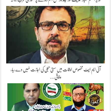
آئی ایم ایف مخصوص اوقات میں سستی بجلی کی اجازت نہیں دے رہا،
وفاقی…