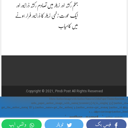
جہلم رکشہ اور ٹریلر میں تصادم رکشہ ڈرائیور اور
ایک عورت زخمی ٹریلر کا ڈرائیور فرار ہونے
میں کامیاب
Copyright © 2021, Pindi Post All Rights Reserved.
// Show Author Image with Author Name in UrduPaper Theme function
urdu_paper_author_image_with_name($content) { if (is_single()) { $author_id =
get_the_author_meta('ID'); $author_name = get_the_author(); $author_avatar = get_avatar($author_id, 48);
// 48px size image $author_html = '
' . $author_name . '
' . $author_avatar . '
فیس بک
ٹویٹر
واٹس ایپ
'; return $author_html . $content; } return $content; } add_filter('the_content',