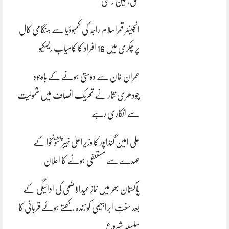
بحق، تین زخمی
انجینئر قمراسلام راجہ کی کمبوڈیا سے ہنگامی کال
پر چکری میں 16 افراد کا کامیاب ریسکیو
عمران خان سے دوستی ہونے کے باوجود
چودھری نثار نے تحریک انصاف میں شمولیت
سے انکاری رہے
علی امین گنڈاپور کا وزیراعلیٰ خیبرپختونخوا کے
عہدے سے مستعفی ہونے کا اعلان
پاکستان بھر میں نمازِ عیدالاضحی کی ادائیگی کے
بعد سنتِ ابراہیمی کو زندہ رکھتے ہوئے قربانی کا
سلسلہ شروع