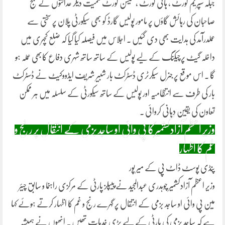
جبکہ سپریم کورٹ ، ہائی کورٹ ، سیشن کورٹ سمیت دیگر عدالتوں کے جج
صاحبان کی رہائش گاؤں پر مامور پولیس گارڈ کو بھی سیکورٹی پلان پر سختی سے
عملدرآمد کی ہدایت بھی دی گئیں ۔ اجلاس میں فیصلہ کیا گیا کہ ضلع کچہری میں
داخلہ گیٹ پرچیکنگ کے لیے پولیس کے ساتھ ساتھ شہری دفاع کابھی عملہ ہو
گا ۔ اس موقع پر جنرل سیکرٹری ڈسٹرکٹ بار شبیر شریف ایڈووکیٹ نے ڈسٹرکٹ
بار کی طرف سے انتظامیہ اور پولیس کے ساتھ سیکورٹی کے سلسلہ میں ہر ممکن
تعاون کی یقین دہانی کروائی ۔
وزیر اعظم آزادکشمیرکا پی وائی او ساجد بزمی کے انتقال پر رنج و
غم کا اظہار
پنڈی پوسٹ ڈاٹ پی کے میر پور
وزیر اعظم آزادکشمیر چوہدری عبدالمجید نے پیپلز پارٹی کے مرکزی راہنما و سابق چیئر
مین پی وائی او ساجد بزمی کے انتقال پر گہرے رنج و غم کا اظہار کرتے ہوئے کہا
ہے کہ ساجد بزمی کی پارٹی کے لیے بڑی خدمات تھیں ۔ انھوں نے ہمیشہ