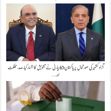
آزاد کشمیر کی صورتحال پر پاکستان پیپلزپارٹی نے تشویش کا اظہار کیا،صدر مملکت
اور…