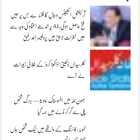
آرٹیفشل انٹلیجنس دجال کا فتنہ ہے جس پر ہمیں
فتح حاصل ہو گی،AI پر اندھے اعتماد کی وجہ سے
ہمیں خطرات لاحق ہیں پروفیسر احمد رفیق
کلرسیداں ڈکیتی‘ڈاکو1 کروڑ کے طلائی زیورات
لے اڑے
بھون نلہ میں افسوسناک حادثہ — بزرگ شخص
پلی سے گر کر نالے میں بہہ گیا
کہوٹہ: فائرنگ کے واقعے میں ایک شخص جاں