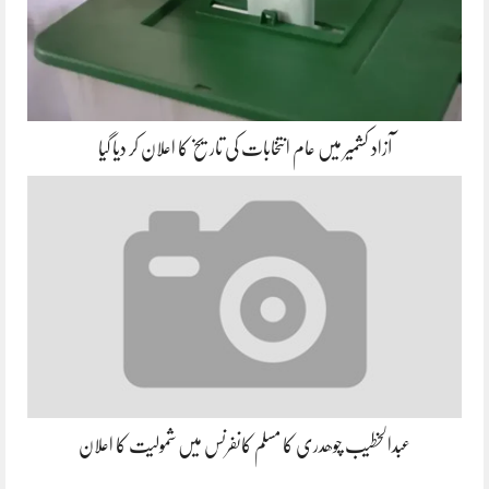
آزاد کشمیر میں عام انتخابات کی تاریخ کا اعلان کر دیا گیا
عبدالخطیب چوھدری کا مسلم کانفرنس میں شمولیت کا اعلان