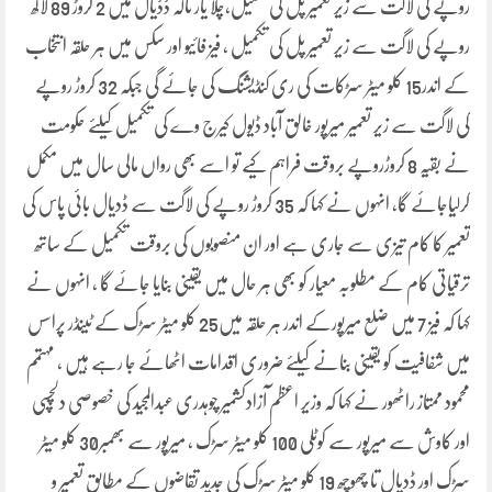
روپے کی لاگت سے زیر تعمیر پل کی تکمیل،چلا یار نالہ ڈڈیال میں 2 کروڑ 89 لاکھ
روپے کی لاگت سے زیر تعمیر پل کی تکمیل ، فیز فائیو اور سکس میں ہر حلقہ انتخاب
کے اندر15 کلو میٹر سڑکات کی ری کنڈیشنگ کی جائے گی جبکہ 32 کروڑ روپے
کی لاگت سے زیر تعمیر میرپور خالق آباد ڈیول کیرج وے کی تکمیل کیلئے حکومت
نے بقیہ 8 کروڑروپے بروقت فراہم کیے تو اسے بھی رواں مالی سال میں مکمل
کرلیاجائے گا، انہوں نے کہا کہ 35 کروڑ روپے کی لاگت سے ڈدیال بائی پاس کی
تعمیر کا کام تیزی سے جاری ہے اور ان منصوبوں کی بروقت تکمیل کے ساتھ
ترقیاتی کام کے مطلوبہ معیار کو بھی ہر حال میں یقینی بنایا جائے گا ، انہوں نے
کہا کہ فیز 7 میں ضلع میرپورکے اندر ہر حلقہ میں25 کلو میٹر سڑک کے ٹینڈر پراسس
میں شفافیت کو یقینی بنانے کیلئے ضروری اقدامات اٹھائے جا رہے ہیں ، مہتمم
محمود ممتاز راٹھور نے کہا کہ وزیر اعظم آزادکشمیر چوہدری عبدالمجید کی خصوصی دلچسپی
اور کاوش سے میرپور سے کوٹلی 100 کلو میٹر سڑک ، میرپور سے بھمبر30 کلو میٹر
سڑک اور ڈدیال تا چھوچھ 19 کلو میٹر سڑک کی جدید تقاضوں کے مطابق تعمیر و