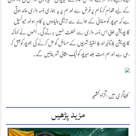
کے لیے اقدام کرنا ہم پر فرض ہے اور ہم پر یہ بھاری ذمہ داری عائد ہوتی
ہے کہ میرپور کو صفائی کے حوالے سے ترجیحی بنیادوں پر کام ہو اور میونسپل
کارپوریشن اپنی اس ذمہ داری سے غفلت نہیں برتے گی۔ انہوں نے کہا کہ
کارپوریشن بلاتاخیر اور بلا امتیاز شہریوں کے مسائل کو حل کرنے کی بھرپور کوشش کر
رہی ہے اور ہم بہت جلد میرپور کو ایک مثالی شہر بنائیں گے۔
کیٹاگری میں :
آزاد کشمیر
مزید پڑھیں