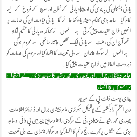
پارٹی ڈیسپلن کی پابندی کی اور پیپلز پارٹی کے نظریہ اور سوچ کے فروغ کے لیے
کام کیا ۔ ساجد بزمی کانام ہمیشہ یادرکھا جائے گا ۔ پارٹی قیادت ان کی خدمات پر
انھیں خراج عقیدت پیش کرتی ہے ۔ انھوں نے کہا کہ وہ پارٹی کا عظیم اثاثہ
تھے آج ان کی رحلت سے پارٹی ایک مخلص جانثار ساتھی سے محروم ہو گی
ہے انھوں نے سوگوار خاندان سے دلی تعزیت کا اظہار کیا اور مرحوم کی خدمات کو
زبر دست الفاظ میں خراج عقیدت پیش کیا ۔
عامر ذیشان جرال اور چوہدری محمد رشید کا ساجد بزمی کے انتقال
پر افسوس کا اظہار
پنڈی پوسٹ ڈاٹ پی کے میر پور
وزیر اعظم آزادکشمیر کے پولٹیکل سیکرٹری عامر ذیشان جرال اور ڈائریکٹر اطلاعات
چوہدری محمد رشید نے پیپلز پارٹی کے مرکزی راہنما و سابق چیئر مین پی وائی او ساجد
بزمی کے انتقال پر گہرے رنج و غم کا اظہار کیا اور سوگوار خاندان سے دلی تعزیت