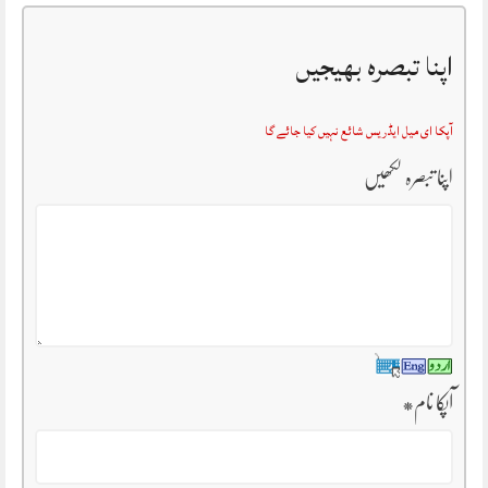
اپنا تبصرہ بھیجیں
آپکا ای میل ایڈریس شائع نہیں کیا جائے گا
اپنا تبصرہ لکھیں
آپکا نام
*