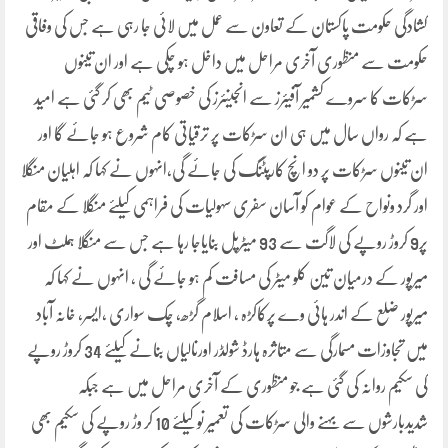
کشادگی حکومت پاکستان کے تعاون سے عمل میں لائی جا رہی ہے جس کی وفاقی
حکومت سے منظوری آخری مراحل میں داخل ہو چکی ہے اور ان تینوں
سڑکات کا سروے کشمیر آفیئرز سے انجینئرز کی خصوصی ٹیم بھی کر گئی ہے امید
ہے کہ رواں سال میں ہی ان سڑکات پر ترقیاتی کام شروع ہو جائے گا اور
ان تینوں سڑکات پر دو انچ کارپٹنگ کی جائے گی،انہوں نے کہا کہ اہلیان منگلا
اور گرد ونواح کے عوام کو آسان سفری سہولیات کی فراہمی کیلئے منگلا کے مقام
پر9 کروڑ روپے کی لاگت سے 93 میٹرپل بنایاجا رہا ہے جس سے منگلا ہملٹ اور
میرپور کے درمیان تین کلو میٹر کی مسافت کم ہو جائے گی ، انہوں نے کہا کہ
میرپور ضلع کے اندر ہائی وے پرکاکڑہ ، اسلام گڑھ، چک سواری ،ایسر، خانہ آباد
میں تجاوزات مسمارگی سے متاثرہ ہارڈ شولڈر اورنالیاں بنانے کیلئے 34 کروڑ روپے
کی سکیم روانہ کی گئی ہے جو منظوری کے آخری مراحل میں ہے جبکہ
شدیدبارشوں سے بہنے والی سڑکات کی تعمیر نو کیلئے 10 کر وڑ روپے کی سکیم بھی