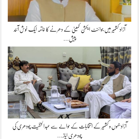
آزاد کشمیر میں جوائنٹ ایکشن کمیٹی کے دھرنے کا خاتمہ ایک خوش آئند
پیش…
آزاد جموں و کشمیر کے انتخابات کے حوالے سے عبدالخطیت چودھری کی
چودھری ایاز…