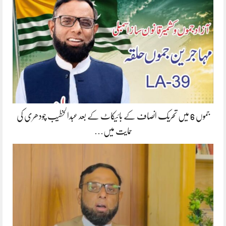
جموں 6 میں تحریک انصاف کے بائیکاٹ کے بعد عبدالخطیب چودھری کی
حمایت میں…