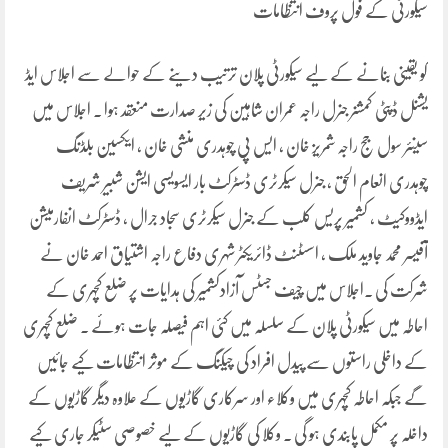
سیکورٹی کے فول پروف انتظامات
کو یقینی بنانے کے لیے سیکورٹی پلان ترتیب دینے کے حوالے سے اجلاس ایڈ
یشنل ڈپٹی کمشنر جنرل راجہ عمران شاہین کی زیر صدارت منعقد ہوا ۔ اجلاس میں
سینئر سول جج راجہ شمریز خان ، ایس پی چوہدری منشی خان ، ایکسین بلڈنگ
چوہدری انعام الحق ، جنرل سیکرٹری ڈسٹرکٹ بار ایسویسی ایشن شبیر شریف
ایڈووکیٹ ، کشمیر پریس کلب کے جنرل سیکرٹری سجاد جرال ، ڈسٹرکٹ انفارمیشن
آفیسر محمد جاوید ملک ، اسسٹنٹ ڈائریکٹر شہری دفاع راجہ اشتیاق احمد خان نے
شرکت کی ۔اجلاس میں چیف جسٹس آزادکشمیر کی ہدایات پر ضلع کچہری کے
احاطہ میں سیکورٹی پلان کے سلسلہ میں کئی اہم فیصلہ جات ہوئے ۔ ضلع کچہری
کے داخلی راستوں سے پیدل افراد کی چیکنگ کے موثر انتظامات کیے جائیں
گے جبکہ احاطہ کچہری میں وکلاء اور سرکاری گاڑیوں کے علاوہ دیگر گاڑیوں کے
داخلہ پر مکمل پابندی ہو گی ۔ وکلا کی گاڑیوں کے لیے خصوصی سٹیکر جاری کیے