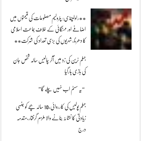
**راولپنڈی: پٹرولیم مصنوعات کی قیمتوں میں
اضافے اور مہنگائی کے خلاف جماعت اسلامی
کا دھرنا، شہریوں کی بڑی تعداد کی شرکت**
جہلم ٹرین کی زد میں آکر چالیس سالہ شخص جان
کی بازی ہارگیا
“یہ سسٹم اب نہیں چلے گا”
جہلم پولیس کی کارروائی،10 سالہ بچے کو جنسی
زیادتی کا نشانہ بنانے والا ملزم گرفتار،مقدمہ
درج