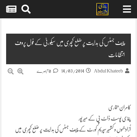
Skip
to
content
چیف جسٹس کی ہدایت پر ضلع کچہری میں سیکورٹی کے فول پروف
انتظامات
14/03/2014
Abdul Khateeb
0 تبصرے
کامران بخاری
پنڈی پوسٹ ڈاٹ پی کے میر پور
آزادجموں و کشمیر سپریم کورٹ کے چیف جسٹس کی ہدایت پر ضلع کچہری میں