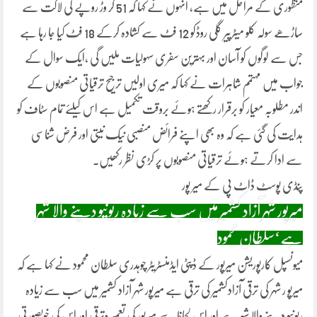
منظوری کے مراحل میں ہے، انہوں نے کہا کہ 51 کر وڑ روپے کی لاگت سے
ساڑھے سولہ کلو میٹرپیر گلی روڈکو 12 فٹ سے کشادہ کرکے 18 فٹ کیا جا رہا ہے
جس سے لوگوں کو آسان اور بہترین سفری سہولیات ملیں گی ،ایک سوال کے
جواب میں مہتمم شاہرات نے کہا کہ میری اولیں ترجیح ترقیاتی منصوبوں کے
اندر مطلوبہ معیار کو برقرار رکھتے ہوئے بروقت تکمیل ہے اس کیلئے تمام سٹاف کو
ہدایت کی گئی ہے کہ وہ بھی اپنے فرائض منصبی نیک نیتی اور فرض شناسی
سے ادا کرتے ہوئے ترقیاتی منصوبوں پر کڑی نظر رکھیں۔
پنڈی پوسٹ ڈاٹ پی کے میر پور
میرپور شہر آزاد کشمیر میں سب سے زیادہ ریونیو دینے والا شہر
ہے‘سلطان محمود
میونسپل کارپوریشن میرپور کے ڈپٹی ایڈمنسٹریٹر چوہدری سلطان محمود نے کہا ہے کہ
میرپو ر شہر کی ترقی آزادکشمیر کی ترقی ہے میرپور شہر آزاد کشمیر میں سب سے زیادہ
ریونیو دینے والا شہر ہے اور اس لحاظ سے میرپور کی تعمیر وترقی اور اس کی خوبصورتی