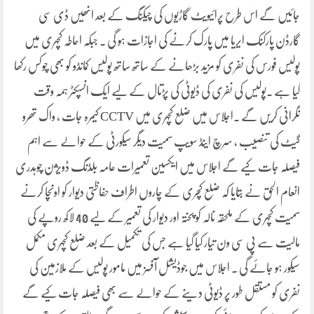
جائیں گے اس طرح پرائیویٹ گاڑیوں کی چیکنگ کے بعد انھیں ڈی سی
گارڈن پارکنک ایریا میں پارک کرنے کی اجازات ہو گی ۔ جبکہ احاطہ کچہری میں
پولیس فورس کی نفری کو مزید بڑھانے کے ساتھ ساتھ پولیس کمانڈو کو بھی چوکس رکھا
گیا ہے ۔پولیس کی نفری کی ڈیوٹی کی پڑتال کے لیے ایک انسپکٹر ہمہ وقت
نگرانی کریں گے ۔اجلاس میں ضلع کچہری میں CCTV کیمرہ جات ، واک تھرو
گیٹ کی تنصیب ، سرچ اینڈ سویپ سمیت دیگر سیکورٹی کے حوالے سے اہم
فیصلہ جات کیے گے اجلاس میں ایکسین تعمیرات عامہ بلڈنگ ڈویژن چوہدری
انعام الحق نے بتایا کہ ضلع کچری کے چاروں اطراف حفاظتی دیوار کو اونچا کرنے
سمیت کچہری کے ملحقہ نالہ کو پختہ اور دیوار کی تعمیر کے لیے 40 لاکھ روپے کی
مالیت سے پی سی ون تیار کیا گیا ہے جس کی تکمیل کے بعد ضلع کچہری مکمل
سیکور ہو جائے گی ۔ اجلاس میں جوڈیشل آفسز میں مامور پولیس کے ملازمین کی
نفری کو مستقل طور پر ڈیوٹی دینے کے حوالے سے بھی فیصلہ جات کیے گے