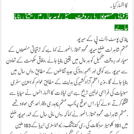
کا اظہار کیا ۔
ترقیاتی منصوبوں کی بروقت تکمیل کو ہر حال میں یقینی بنایا
جائے
پنڈی پوسٹ ڈاٹ پی کے میر پور
مہتمم شاہر ات ضلع میرپور محمود ممتاز راٹھورنے کہا ہے کہ ترقیاتی منصوبوں کے
معیار اور بروقت تکمیل کو ہر حال میں یقینی بنایا جائے ،وفاقی حکومت کے تعاون
سے میرپور سے کوٹلی اور بھمبر روڈزکی جدید تقاضوں کے مطابق رواں سال میں
بنایا جائے گا ، وزیر اعظم آزادکشمیر کی ہدایت کے مطابق عوام کو بہترین سفری
سہولیات کی فراہمی اولین ترجیح ہے ان خیالات کا اظہار انہوں نے میڈیا سے
گفتگو کرتے ہوئے کیا ، اس موقع پرنائب مہتمم چوہدری وقار احمد بھی موجود تھے
،مہتمم شاہرات محمود ممتاز راٹھور نے کہا کہ رواں مالی سال کے اندر میرپور ضلع
میں 101 کلومیٹر سڑکات کی ری کنڈیشنگ، نیو انڈسٹری ایریا کے183 ملین