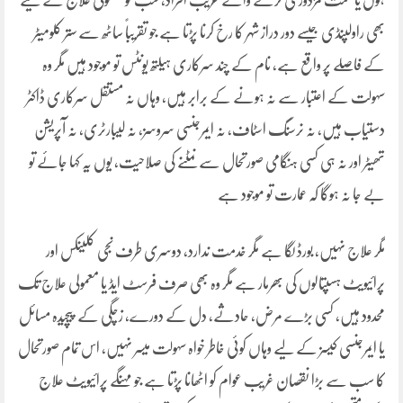
ہوں یا محنت مزدوری کرنے والے غریب افراد، سب کو معمولی علاج کے لیے
بھی راولپنڈی جیسے دور دراز شہر کا رخ کرنا پڑتا ہے جو تقریباً ساٹھ سے ستر کلومیٹر
کے فاصلے پر واقع ہے، نام کے چند سرکاری ہیلتھ یونٹس تو موجود ہیں مگر وہ
سہولت کے اعتبار سے نہ ہونے کے برابر ہیں، وہاں نہ مستقل سرکاری ڈاکٹر
دستیاب ہیں، نہ نرسنگ اسٹاف، نہ ایمرجنسی سروسز، نہ لیبارٹری، نہ آپریشن
تھیٹر اور نہ ہی کسی ہنگامی صورتحال سے نمٹنے کی صلاحیت، یوں یہ کہا جائے تو
بے جا نہ ہوگا کہ عمارت تو موجود ہے
مگر علاج نہیں، بورڈ لگا ہے مگر خدمت ندارد، دوسری طرف نجی کلینکس اور
پرائیویٹ ہسپتالوں کی بھرمار ہے مگر وہ بھی صرف فرسٹ ایڈ یا معمولی علاج تک
محدود ہیں، کسی بڑے مرض، حادثے، دل کے دورے، زچگی کے پیچیدہ مسائل
یا ایمرجنسی کیسز کے لیے وہاں کوئی خاطر خواہ سہولت میسر نہیں، اس تمام صورتحال
کا سب سے بڑا نقصان غریب عوام کو اٹھانا پڑتا ہے جو مہنگے پرائیویٹ علاج