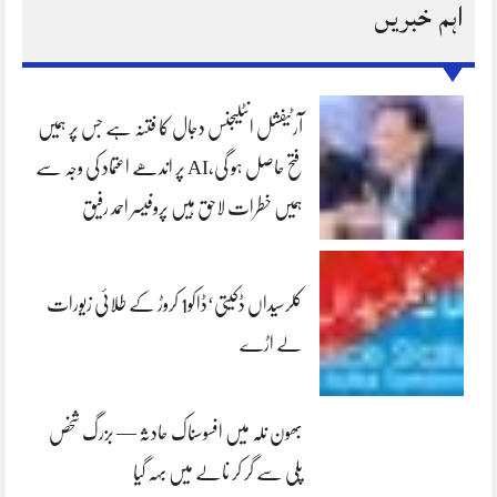
اہم خبریں
آرٹیفشل انٹلیجنس دجال کا فتنہ ہے جس پر ہمیں
فتح حاصل ہو گی،AI پر اندھے اعتماد کی وجہ سے
ہمیں خطرات لاحق ہیں پروفیسر احمد رفیق
کلرسیداں ڈکیتی‘ڈاکو1 کروڑ کے طلائی زیورات
لے اڑے
بھون نلہ میں افسوسناک حادثہ — بزرگ شخص
پلی سے گر کر نالے میں بہہ گیا