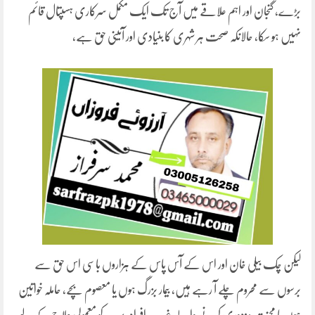
بڑے، گنجان اور اہم علاقے میں آج تک ایک مکمل سرکاری ہسپتال قائم
نہیں ہو سکا، حالانکہ صحت ہر شہری کا بنیادی اور آئینی حق ہے،
لیکن چک بیلی خان اور اس کے آس پاس کے ہزاروں باسی اس حق سے
برسوں سے محروم چلے آ رہے ہیں، بیمار بزرگ ہوں یا معصوم بچے، حاملہ خواتین