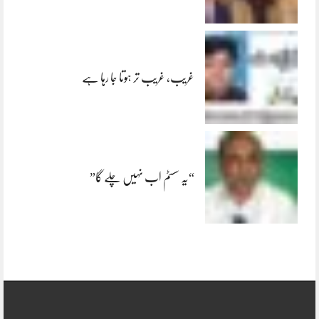
غریب، غریب تر ہوتا جا رہا ہے
“یہ سسٹم اب نہیں چلے گا”