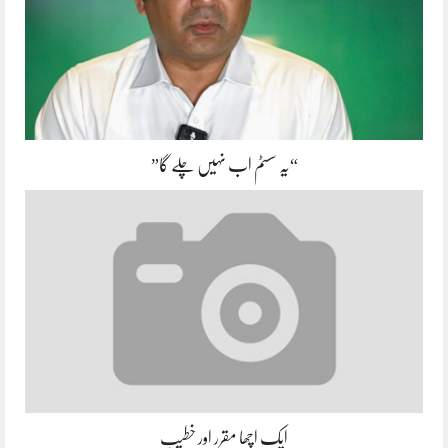
“یہ سسٹم اب نہیں چلے گا”
ایک اچھا مقرر اور خطیب