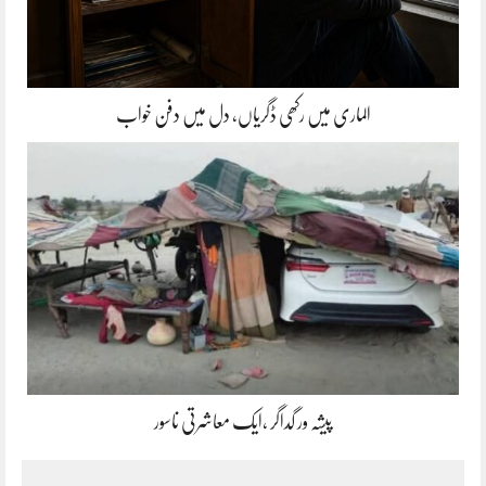
الماری میں رکھی ڈگریاں، دل میں دفن خواب
پیشہ ور گداگر ،ایک معاشرتی ناسور