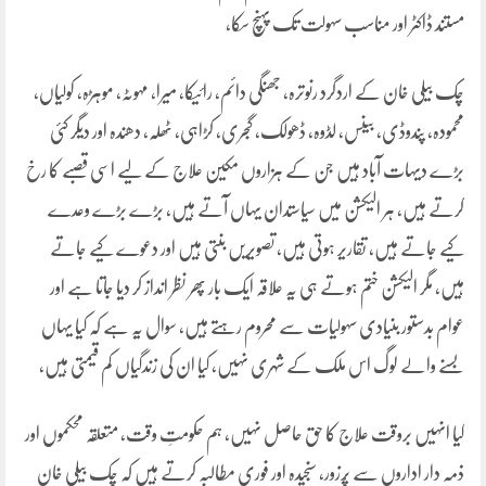
مستند ڈاکٹر اور مناسب سہولت تک پہنچ سکا،
چک بیلی خان کے اردگرد رنوترہ، جھنگی دائم، رائیکا، میرا، مہوٹہ، موہڑہ، کولیاں،
محمودہ، پندوڈی، بینس، لڈوہ، ڈھولک، گجری، کڑاہی، ٹھلہ، دھندہ اور دیگر کئی
بڑے دیہات آباد ہیں جن کے ہزاروں مکین علاج کے لیے اسی قصبے کا رخ
کرتے ہیں، ہر الیکشن میں سیاستدان یہاں آتے ہیں، بڑے بڑے وعدے
کیے جاتے ہیں، تقاریر ہوتی ہیں، تصویریں بنتی ہیں اور دعوے کیے جاتے
ہیں، مگر الیکشن ختم ہوتے ہی یہ علاقہ ایک بار پھر نظر انداز کر دیا جاتا ہے اور
عوام بدستور بنیادی سہولیات سے محروم رہتے ہیں، سوال یہ ہے کہ کیا یہاں
بسنے والے لوگ اس ملک کے شہری نہیں، کیا ان کی زندگیاں کم قیمتی ہیں،
کیا انہیں بروقت علاج کا حق حاصل نہیں، ہم حکومتِ وقت، متعلقہ محکموں اور
ذمہ دار اداروں سے پُرزور، سنجیدہ اور فوری مطالبہ کرتے ہیں کہ چک بیلی خان