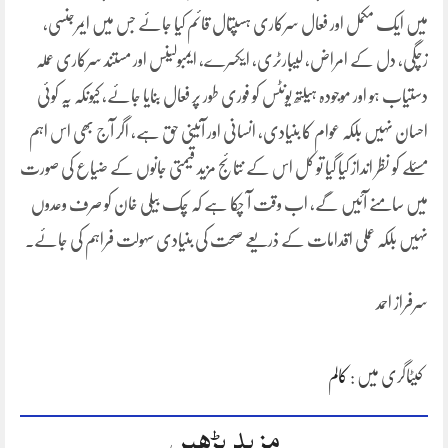
میں ایک مکمل اور فعال سرکاری ہسپتال قائم کیا جائے جس میں ایمرجنسی،
زچگی، دل کے امراض، لیبارٹری، ایکسرے، ایمبولینس اور مستند سرکاری عملہ
دستیاب ہو اور موجودہ ہیلتھ یونٹس کو فوری طور پر فعال بنایا جائے، کیونکہ یہ کوئی
احسان نہیں بلکہ عوام کا بنیادی، انسانی اور آئینی حق ہے، اگر آج بھی اس اہم
مسئلے کو نظر انداز کیا گیا تو کل اس کے نتائج مزید قیمتی جانوں کے ضیاع کی صورت
میں سامنے آئیں گے، اب وقت آ چکا ہے کہ چک بیلی خان کو صرف وعدوں
نہیں بلکہ عملی اقدامات کے ذریعے صحت کی بنیادی سہولت فراہم کی جائے۔
سرفراز احمد
کیٹاگری میں :
کالم
مزید پڑھیں