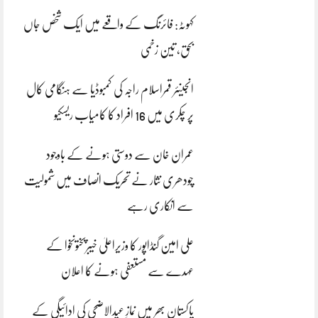
کہوٹہ: فائرنگ کے واقعے میں ایک شخص جاں
بحق، تین زخمی
انجینئر قمراسلام راجہ کی کمبوڈیا سے ہنگامی کال
پر چکری میں 16 افراد کا کامیاب ریسکیو
عمران خان سے دوستی ہونے کے باوجود
چودھری نثار نے تحریک انصاف میں شمولیت
سے انکاری رہے
علی امین گنڈاپور کا وزیراعلیٰ خیبرپختونخوا کے
عہدے سے مستعفی ہونے کا اعلان
پاکستان بھر میں نمازِ عیدالاضحی کی ادائیگی کے