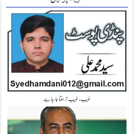
غریب، غریب تر ہوتا جا رہا ہے