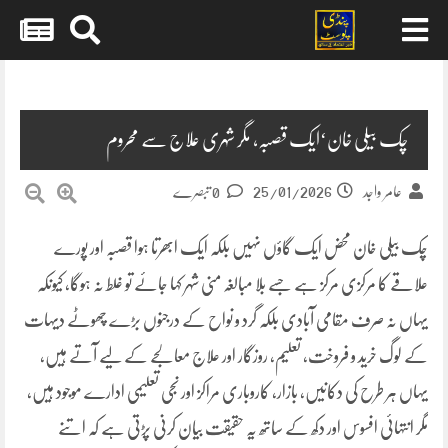
Skip
to
content
چک بیلی خان‘ایک قصبہ، مگر شہری علاج سے محروم
25/01/2026
عامر واجد
0 تبصرے
چک بیلی خان محض ایک گاؤں نہیں بلکہ ایک ابھرتا ہوا قصبہ اور پورے
علاقے کا مرکزی مرکز ہے جسے بلا مبالغہ منی شہر کہا جائے تو غلط نہ ہوگا، کیونکہ
یہاں نہ صرف مقامی آبادی بلکہ گرد و نواح کے درجنوں بڑے چھوٹے دیہات
کے لوگ خرید و فروخت، تعلیم، روزگار اور علاج معالجے کے لیے آتے ہیں،
یہاں ہر طرح کی دکانیں، بازار، کاروباری مراکز اور نجی تعلیمی ادارے موجود ہیں،
مگر انتہائی افسوس اور دکھ کے ساتھ یہ حقیقت بیان کرنی پڑتی ہے کہ اتنے