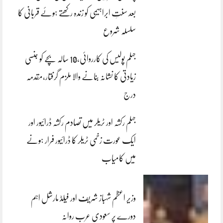
بعد سنتِ ابراہیمی کو زندہ رکھتے ہوئے قربانی کا
سلسلہ شروع
جہلم پولیس کی کارروائی،10 سالہ بچے کو جنسی
زیادتی کا نشانہ بنانے والا ملزم گرفتار،مقدمہ
درج
جہلم رکشہ اور ٹریلر میں تصادم رکشہ ڈرائیور اور
ایک عورت زخمی ٹریلر کا ڈرائیور فرار ہونے
میں کامیاب
وزیر اعظم شہباز شریف اور فیلڈ مارشل اہم
دورے پر سعودی عرب روانہ