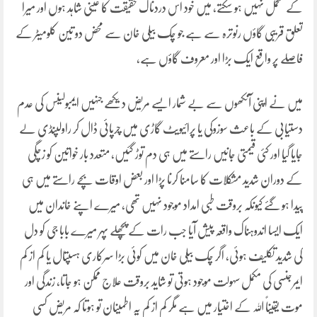
کے متحمل نہیں ہو سکتے، میں خود اس دردناک حقیقت کا عینی شاہد ہوں اور میرا
تعلق قریبی گاؤں رنوترہ سے ہے جو چک بیلی خان سے محض دو تین کلومیٹر کے
فاصلے پر واقع ایک بڑا اور معروف گاؤں ہے،
میں نے اپنی آنکھوں سے بے شمار ایسے مریض دیکھے جنہیں ایمبولینس کی عدم
دستیابی کے باعث سوزوکی یا پرائیویٹ گاڑی میں چرپائی ڈال کر راولپنڈی لے
جایا گیا اور کئی قیمتی جانیں راستے میں ہی دم توڑ گئیں، متعدد بار خواتین کو زچگی
کے دوران شدید مشکلات کا سامنا کرنا پڑا اور بعض اوقات بچے راستے میں ہی
پیدا ہو گئے کیونکہ بروقت طبی امداد موجود نہیں تھی، میرے اپنے خاندان میں
ایک ایسا اندوہناک واقعہ پیش آیا جب رات کے پچھلے پہر میرے بابا جی کو دل
کی شدید تکلیف ہوئی، اگر چک بیلی خان میں کوئی بڑا سرکاری ہسپتال یا کم از کم
ایمرجنسی کی مکمل سہولت موجود ہوتی تو شاید بروقت علاج ممکن ہو جاتا، زندگی اور
موت یقیناً اللہ کے اختیار میں ہے مگر کم از کم یہ اطمینان تو ہوتا کہ مریض کسی