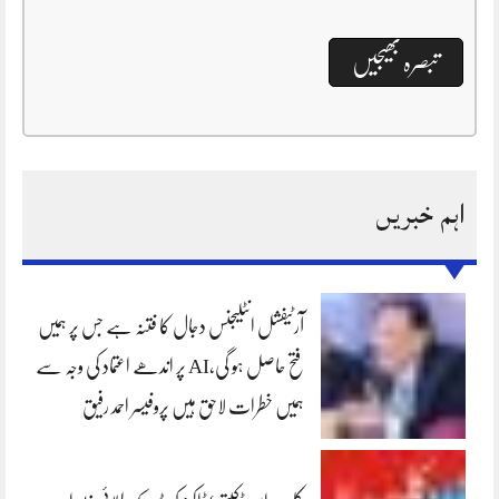
اہم خبریں
آرٹیفشل انٹلیجنس دجال کا فتنہ ہے جس پر ہمیں
فتح حاصل ہو گی،AI پر اندھے اعتماد کی وجہ سے
ہمیں خطرات لاحق ہیں پروفیسر احمد رفیق