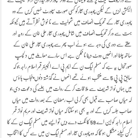
سے ڈرائیونگ سیٹ پر بیٹھے تو یہاں کے ووٹر سپورٹراور لیڈران آزاد حیثیت سے
الیکشن لڑیں گے لیکن چوہدری نثارکو کسی صورت سپورٹ نہیں کریں گے وہ
چوہدری نثار کے تحریک انصاف میں شمولیت سے نا خوش نظر آتے ہیں کیو نکہ
بہت سے ورکر تحریک انصاف میں شامل چوہدری نثار علی خان کے رویہ اور
حلقے سے دوری کی وجہ سے ہو ئے اب پھر سے چوہدری نثار علی خان کے
ساتھ چلنا اور انھیں ووٹ دینا نا ممکن ہے اس سارے معاملے میں دلچسپ
صورتحال یہ ہے کہ مسلم لیگ ن کے ایم پی اے انجیئنر قمر اسلام راجہ جو کہ
سابق پی پی 5 سے منتخب ہو ئے تھے انھوں نے گذشتہ دنوں پنجاب ہا ؤس
میں جہاں نو از شریف سے ملا قات کر کے روات میں جلسے کی دعوت دی جو
کہ میاں صاحب سے قبول بھی کر لی اب رمضان کے بعد روات میں میاں
صاحب جلسہ کریں گے اور یہ بھی ہو سکتا کہ میاں نواز شریف اور مریم نواز قمر
اسلام راجہ کو این اے 59 کا ٹکٹ دے دیں تو ایسے میں مسلم لیگ ن کے کا
رکن کیلئے مشکل ہو گا کہ وہ چوہدری نثار اور مسلم لیگ ن میں سے کس کا انتخاب