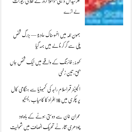
کلرسیداں ڈکیتی‘ڈاکو1 کروڑ کے طلائی زیورات
لے اڑے
بھون نلہ میں افسوسناک حادثہ — بزرگ شخص
پلی سے گر کر نالے میں بہہ گیا
کہوٹہ: فائرنگ کے واقعے میں ایک شخص جاں
بحق، تین زخمی
انجینئر قمراسلام راجہ کی کمبوڈیا سے ہنگامی کال
پر چکری میں 16 افراد کا کامیاب ریسکیو
عمران خان سے دوستی ہونے کے باوجود
چودھری نثار نے تحریک انصاف میں شمولیت