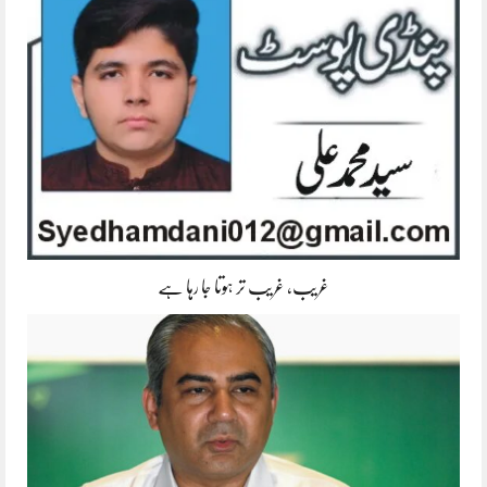
غریب، غریب تر ہوتا جا رہا ہے