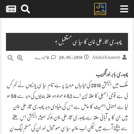
Skip
to
content
چوہدری نثار علی خان کا سیاسی مستقبل ؟
20/05/2018
Abdul Khateeb
0 تبصرے
چوہدری بابر اورنگزیب
ملک میں الیکشن 2018 کی تیاریاں عروج پر ہے تمام سیاسی پارٹیوں نے کمر کس
لی ہے قومی اسمبلی کا حلقہ این اے 52 جو مو جو دہ حلقہ بندیوں کی وجہ سے 59 ہو
گیا ہے انتہائی اہمیت کا حامل ہے اس کی بنیادی وجہ چوہدری نثار علی خان
ہیں جن کا یہ آبائی حلقہ ہے چوہدری نثار علی خان جو کہ ہمیشہ الیکشن اس حلقے
سے جیتتے آ رہے ہیں لیکن اب حالیہ سیاسی صورتحال اور ان کی مسلم لیگ ن