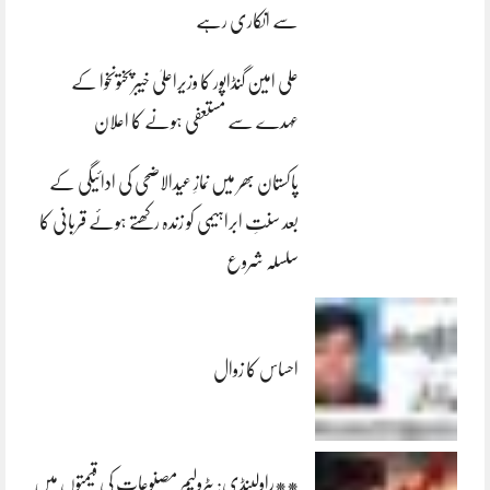
سے انکاری رہے
علی امین گنڈاپور کا وزیراعلیٰ خیبرپختونخوا کے
عہدے سے مستعفی ہونے کا اعلان
پاکستان بھر میں نمازِ عیدالاضحی کی ادائیگی کے
بعد سنتِ ابراہیمی کو زندہ رکھتے ہوئے قربانی کا
سلسلہ شروع
احساس کا زوال
**راولپنڈی: پٹرولیم مصنوعات کی قیمتوں میں