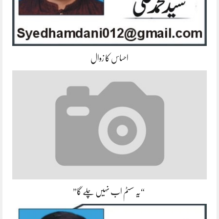
احساس کا زوال
“یہ سسٹم اب نہیں چلے گا”