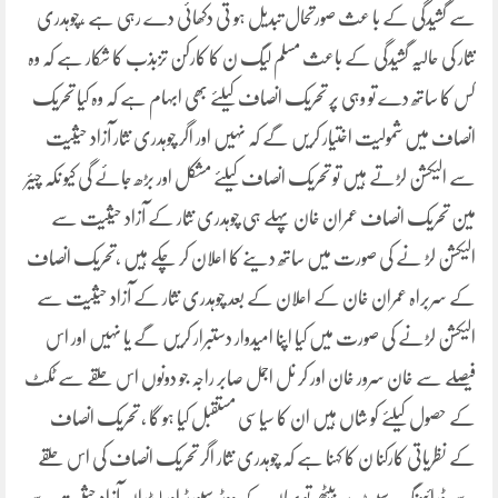
سے گشیدگی کے با عث صورتحال تبدیل ہو تی دکھائی دے رہی ہے ،چوہدری
نثار کی حالیہ گشیدگی کے باعث مسلم لیگ ن کا کارکن تزبذب کا شکار ہے کہ وہ
کس کا ساتھ دے تو وہی پر تحریک انصاف کیلئے بھی ابہام ہے کہ وہ کیا تحریک
انصاف میں شمولیت اختیار کریں گے کہ نہیں اور اگر چوہدری نثار آزاد حیثیت
سے الیکشن لڑتے ہیں تو تحریک انصاف کیلئے مشکل اور بڑھ جائے گی کیو نکہ چیئر
مین تحریک انصاف عمران خان پہلے ہی چوہدری نثار کے آزاد حیثیت سے
الیکشن لڑ نے کی صورت میں ساتھ دینے کا اعلان کر چکے ہیں ،تحریک انصاف
کے سربراہ عمران خان کے اعلان کے بعد چوہدری نثار کے آزاد حیثیت سے
الیکشن لڑنے کی صورت میں کیا اپنا امیدوار دستبرار کریں گے یا نہیں اور اس
فیصلے سے خان سرور خان اور کر نل اجمل صابر راجہ جو دونوں اس حلقے سے ٹکٹ
کے حصول کیلئے کو شاں ہیں ان کا سیاسی مستقبل کیا ہو گا ، تحریک انصاف
کے نظریاتی کارکنا ن کا کہنا ہے کہ چوہدری نثار اگر تحریک انصاف کی اس حلقے