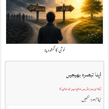
خوشی کا گمشدہ پتہ
اپنا تبصرہ بھیجیں
آپکا ای میل ایڈریس شائع نہیں کیا جائے گا
اپنا تبصرہ لکھیں