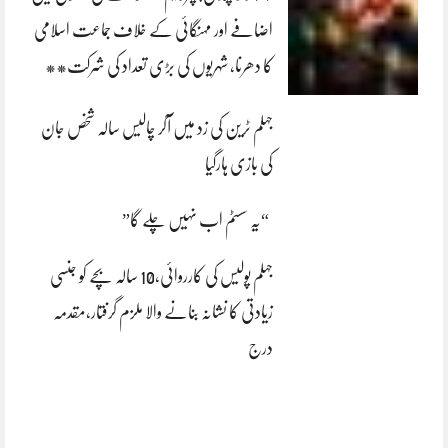
اضافے اور مہنگائی کے خلاف جماعت اسلامی
کا دھرنا، شہریوں کی بڑی تعداد کی شرکت**
جہلم ٹرین کی زد میں آکر چالیس سالہ شخص جان
کی بازی ہارگیا
“یہ سسٹم اب نہیں چلے گا”
جہلم پولیس کی کارروائی،10 سالہ بچے کو جنسی
زیادتی کا نشانہ بنانے والا ملزم گرفتار،مقدمہ
درج