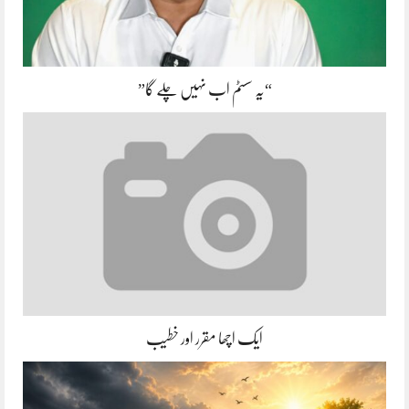
“یہ سسٹم اب نہیں چلے گا”
ایک اچھا مقرر اور خطیب