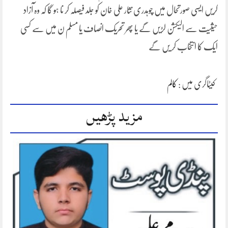
کریں ایسی صورتحال میں چوہدری نثار علی خان کو جلد فیصلہ کر نا ہو گا کہ وہ آزاد
حیثیت سے الیکشن لڑیں گے یا پھر تحریک انصاف یا مسلم ن میں سے کسی
ایک کا انتخاب کر یں گے
کیٹاگری میں :
کالم
مزید پڑھیں