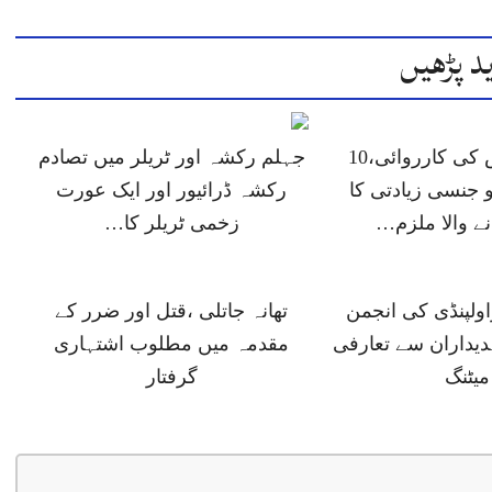
د پڑھیں
جہلم پولیس کی کارروائی،10
جہلم رکشہ اور ٹریلر میں تصادم
 جنسی زیادتی کا
رکشہ ڈرائیور اور ایک عورت
انے والا ملزم…
زخمی ٹریلر کا…
ولپنڈی کی انجمن
تھانہ جاتلی ،قتل اور ضرر کے
دیداران سے تعارفی
مقدمہ میں مطلوب اشتہاری
میٹنگ
گرفتار