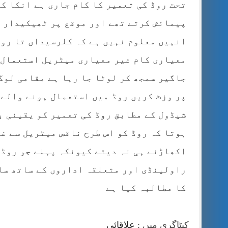
تحت روڈ کی تعمیر کا کام جاری ہے انکا ک
پیمائش کرتے تھے اور موقع پر ٹھیکیدار ک
انہیں معلوم نہیں ہے کہ کلرسیداں تا روا
معیاری کام غیر معیاری میٹریل استعمال ہ
جاگیر سمجھ کر لوٹا جا رہا ہے مقامی لوگو
پر وزٹ کریں روڈ میں استعمال ہونے والے 
شیڈول کے مطابق روڈ کی تعمیر کو یقینی ب
ہوتا کہ روڈ کو اس طرح ناقص میٹریل سے غی
اکھاڑنے ہی نہ دیتے کیونکہ پہلے جو روڈ 
راولپنڈی اور متعلقہ اداروں کے ساتھ سات
کا مطالبہ کیا ہے
کیٹاگری میں :
علاقائی