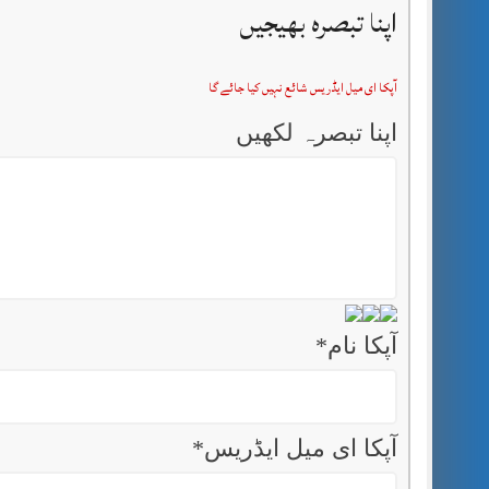
اپنا تبصرہ بھیجیں
آپکا ای میل ایڈریس شائع نہیں کیا جائے گا
اپنا تبصرہ لکھیں
آپکا نام
*
آپکا ای میل ایڈریس
*