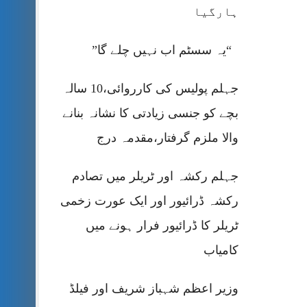
ہارگیا
“یہ سسٹم اب نہیں چلے گا”
جہلم پولیس کی کارروائی،10 سالہ
بچے کو جنسی زیادتی کا نشانہ بنانے
والا ملزم گرفتار،مقدمہ درج
جہلم رکشہ اور ٹریلر میں تصادم
رکشہ ڈرائیور اور ایک عورت زخمی
ٹریلر کا ڈرائیور فرار ہونے میں
کامیاب
وزیر اعظم شہباز شریف اور فیلڈ