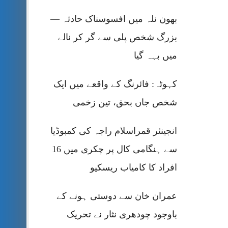
بھون نلہ میں افسوسناک حادثہ —
بزرگ شخص پلی سے گر کر نالے
میں بہہ گیا
کہوٹہ: فائرنگ کے واقعے میں ایک
شخص جاں بحق، تین زخمی
انجینئر قمراسلام راجہ کی کمبوڈیا
سے ہنگامی کال پر چکری میں 16
افراد کا کامیاب ریسکیو
عمران خان سے دوستی ہونے کے
باوجود چودھری نثار نے تحریک