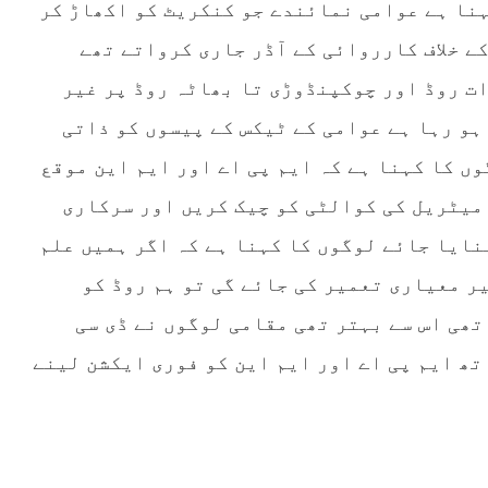
ہنا ہے عوامی نمائندے جو کنکریٹ کو اکھاڑ کر
ے خلاف کارروائی کے آڈر جاری کرواتے تھے
ت روڈ اور چوکپنڈوڑی تا بھاٹہ روڈ پر غیر
و رہا ہے عوامی کے ٹیکس کے پیسوں کو ذاتی
ں کا کہنا ہے کہ ایم پی اے اور ایم این موقع
میٹریل کی کوالٹی کو چیک کریں اور سرکاری
نایا جائے لوگوں کا کہنا ہے کہ اگر ہمیں علم
ر معیاری تعمیر کی جائے گی تو ہم روڈ کو
تھی اس سے بہتر تھی مقامی لوگوں نے ڈی سی
ھ ایم پی اے اور ایم این کو فوری ایکشن لینے