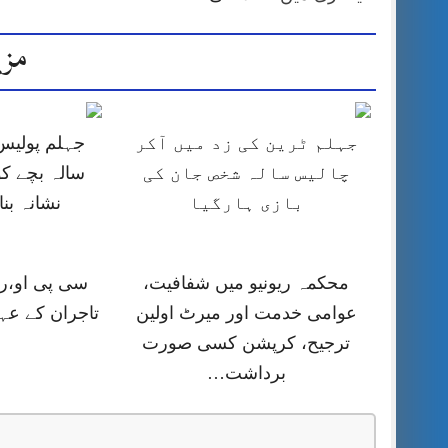
مزی
جہلم ٹرین کی زد میں آکر
چالیس سالہ شخص جان کی
سالہ بچے کو
بازی ہارگیا
نشانہ بن
محکمہ ریونیو میں شفافیت،
سی پی او،را
عوامی خدمت اور میرٹ اولین
تاجران کے عہ
ترجیح، کرپشن کسی صورت
برداشت…