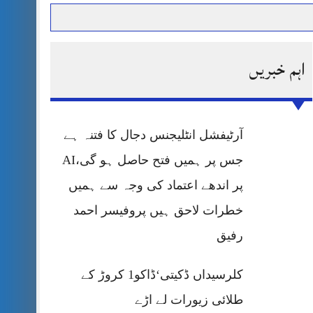
اہم خبریں
حرمت پر قربان
 کی پریس کانفرنس
آرٹیفشل انٹلیجنس دجال کا فتنہ ہے
جس پر ہمیں فتح حاصل ہو گی،AI
پر اندھے اعتماد کی وجہ سے ہمیں
خطرات لاحق ہیں پروفیسر احمد
رفیق
کلرسیداں ڈکیتی‘ڈاکو1 کروڑ کے
طلائی زیورات لے اڑے