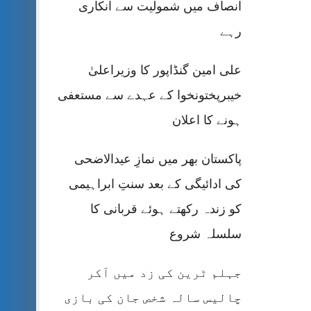
انصاف میں شمولیت سے انکاری
رہے
علی امین گنڈاپور کا وزیراعلیٰ
خیبرپختونخوا کے عہدے سے مستعفی
ہونے کا اعلان
پاکستان بھر میں نمازِ عیدالاضحی
کی ادائیگی کے بعد سنتِ ابراہیمی
کو زندہ رکھتے ہوئے قربانی کا
سلسلہ شروع
جہلم ٹرین کی زد میں آکر
چالیس سالہ شخص جان کی بازی