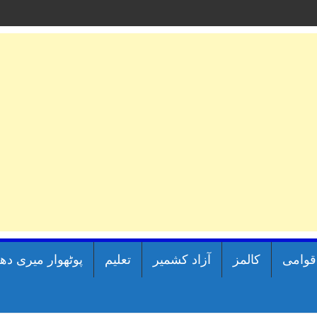
اقوامی
کالمز
آزاد کشمیر
تعلیم
پوٹھوار میری دھ