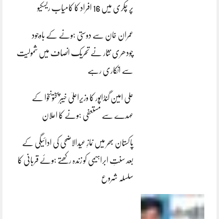
پر چکری میں 16 افراد کا کامیاب ریسکیو
عمران خان سے دوستی ہونے کے باوجود
چودھری نثار نے تحریک انصاف میں شمولیت
سے انکاری رہے
علی امین گنڈاپور کا وزیراعلیٰ خیبرپختونخوا کے
عہدے سے مستعفی ہونے کا اعلان
پاکستان بھر میں نمازِ عیدالاضحی کی ادائیگی کے
بعد سنتِ ابراہیمی کو زندہ رکھتے ہوئے قربانی کا
سلسلہ شروع