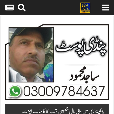
Skip
to
content
چوکپنڈوڑی میں والی بال چیمپئن شپ کا کامیاب ایونٹ