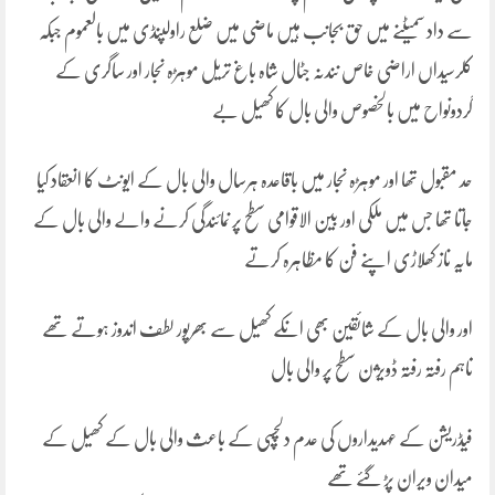
سے داد سمیٹنے میں حق بجانب ہیں ماضی میں ضلع راولپنڈی میں بالعموم جبکہ
کلرسیداں اراضی خاص نندنہ جٹال شاہ باغ تریل موہڑہ نجار اور ساگری کے
گردونواح میں بالخصوص والی بال کا کھیل بے
حد مقبول تھا اور موہڑہ نجار میں باقاعدہ ہرسال والی بال کے ایونٹ کا انعقاد کیا
جاتا تھا جس میں ملکی اور بین الاقوامی سطح پر نمائندگی کرنے والے والی بال کے
مایہ ناز کھلاڑی اپنے فن کا مظاہرہ کرتے
اور والی بال کے شائقین بھی انکے کھیل سے بھرپور لطف اندوز ہوتے تھے
تاہم رفتہ رفتہ ڈویژن سطح پر والی بال
فیڈریشن کے عہدیداروں کی عدم دلچسپی کے باعث والی بال کے کھیل کے
میدان ویران پڑ گئے تھے