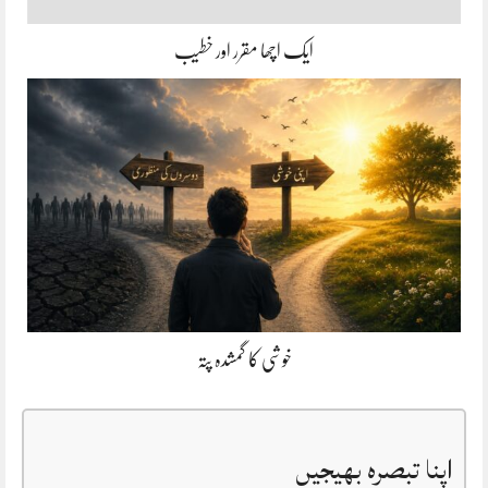
ایک اچھا مقرر اور خطیب
خوشی کا گمشدہ پتہ
اپنا تبصرہ بھیجیں