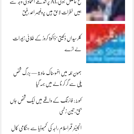
فتح حاصل ہو گی،AI پر اندھے اعتماد کی وجہ سے
ہمیں خطرات لاحق ہیں پروفیسر احمد رفیق
کلرسیداں ڈکیتی‘ڈاکو1 کروڑ کے طلائی زیورات
لے اڑے
بھون نلہ میں افسوسناک حادثہ — بزرگ شخص
پلی سے گر کر نالے میں بہہ گیا
کہوٹہ: فائرنگ کے واقعے میں ایک شخص جاں
بحق، تین زخمی
انجینئر قمراسلام راجہ کی کمبوڈیا سے ہنگامی کال