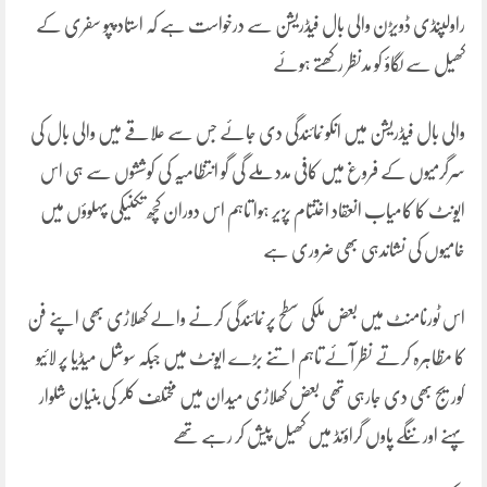
راولپنڈی ڈویڑن والی بال فیڈریشن سے درخواست ہے کہ استاد پپو سفری کے
کھیل سے لگاؤ کو مدنظر رکھتے ہوئے
والی بال فیڈریشن میں انکو نمائندگی دی جائے جس سے علاقے میں والی بال کی
سرگرمیوں کے فروغ میں کافی مدد ملے گی گو انتظامیہ کی کوششوں سے ہی اس
ایونٹ کا کامیاب انعقاد اختتام پزیر ہوا تاہم اس دوران کچھ تکنیکی پہلوؤں میں
خامیوں کی نشاندہی بھی ضروری ہے
اس ٹورنامنٹ میں بعض ملکی سطح پر نمائندگی کرنے والے کھلاڑی بھی اپنے فن
کا مظاہرہ کرتے نظر آئے تاہم اتنے بڑے ایونٹ میں جبکہ سوشل میڈیا پر لائیو
کوریج بھی دی جارہی تھی بعض کھلاڑی میدان میں مختلف کلر کی بنیان شلوار
پہنے اور ننگے پاوں گراؤنڈ میں کھیل پیش کر رہے تھے