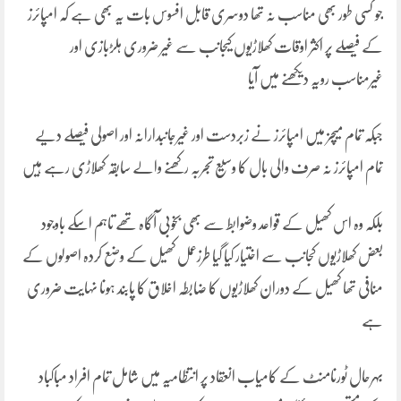
جو کسی طور بھی مناسب نہ تھا دوسری قابل افسوس بات یہ بھی ہے کہ امپائرز
کے فیصلے پر اکثر اوقات کھلاڑیوں کیجانب سے غیر ضروری ہلڑبازی اور
غیرمناسب رویہ دیکھنے میں آیا
جبکہ تمام میچز میں امپائرز نے زبردست اور غیرجانبدارانہ اور اصولی فیصلے دیے
تمام امپائرز نہ صرف والی بال کا وسیع تجربہ رکھنے والے سابقہ کھلاڑی رہے ہیں
بلکہ وہ اس کھیل کے قواعد وضوابط سے بھی بخوبی آگاہ تھے تاہم اسکے باوجود
بعض کھلاڑیوں کجانب سے اختیار کیا گیا طرزعمل کھیل کے وضع کردہ اصولوں کے
منافی تھا کھیل کے دوران کھلاڑیوں کا ضابطہ اخلاق کا پابند ہونا نہایت ضروری
ہے
بہرحال ٹورنامنٹ کے کامیاب انعقاد پر انتظامیہ میں شامل تمام افراد مباکباد