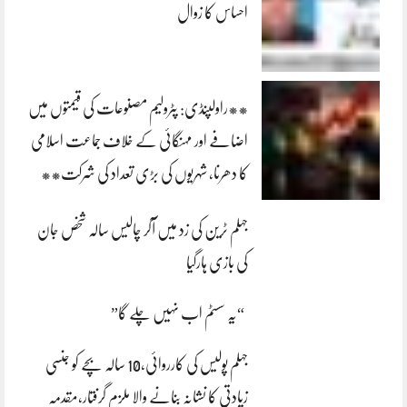
احساس کا زوال
**راولپنڈی: پٹرولیم مصنوعات کی قیمتوں میں
اضافے اور مہنگائی کے خلاف جماعت اسلامی
کا دھرنا، شہریوں کی بڑی تعداد کی شرکت**
جہلم ٹرین کی زد میں آکر چالیس سالہ شخص جان
کی بازی ہارگیا
“یہ سسٹم اب نہیں چلے گا”
جہلم پولیس کی کارروائی،10 سالہ بچے کو جنسی
زیادتی کا نشانہ بنانے والا ملزم گرفتار،مقدمہ