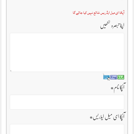
آپکا ای میل ایڈریس شائع نہیں کیا جائے گا
اپنا تبصرہ لکھیں
آپکا نام
*
آپکا ای میل ایڈریس
*