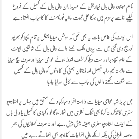
تاہم موجودہ والی بال فیڈریشن کے عہدیداران والی بال کے کھیل کے فروغ
کیلیے خاصے پرعزم ہیں جسکا عملی ثبوت حالیہ ٹورنامنٹ کا کامیاب انعقاد ہے
اس ایونٹ کی خاص بات یہ بھی تھی کہ سوشل میڈیا چینل پر تمام میچز کو بھرپور
کوریج دی گئی جس سے بیرون ملک بسنے والے والی بال کے شائقین ایونٹ
کے تمام میچز براہ راست دیکھ کر لطف اندوز ہوئے عوامی میڈیا اور صرف سچ میڈیا
سے وابستہ ٹیم راجہ فیصل اور ذیشان بھٹی کی کاوشوں کو والی بال کے کھیل
سے شغف رکھنے والوں کی جانب سے کافی سراہا جارہا
جس پر بلاشبہ عوامی میڈیا سے وابستہ افراد مبارکباد کے مستحق ہیں یہاں پر استاد پپو
سفری کا تذکرہ نہ کرنا بھی تنگ نظری میں شمار ہوگا خواہ کبڈی کا کھیل یا والی بال
کے ایونٹ استاد پپو سفری ہمیشہ پیش پیش رہے اور نہ صرف کھلاڑیوں کی بھر
حوصلہ افزائی کی بلکہ انکے مالی اخراجات کا بوجھ بھی اٹھاتے رہے ہیں