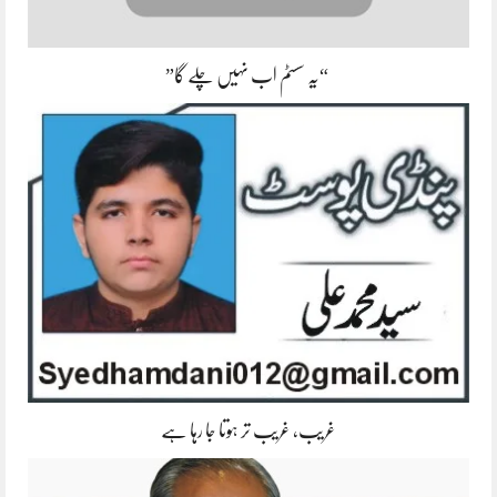
“یہ سسٹم اب نہیں چلے گا”
غریب، غریب تر ہوتا جا رہا ہے