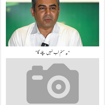
“یہ سسٹم اب نہیں چلے گا”