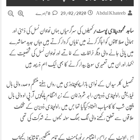
29/02/2020
Abdul Khateeb
0 تبصرے
ساجد محمود،پنڈی پوسٹ/
کھیلوں کی سرگرمیاں جہاں نوجوان نسل کی ذہنی اور
جسمانی صلاحیتوں کو اجاگر کرنے میں نمایاں کردار کرتے ہیں وہاں جدید معاشرے
میں پائی جانے والی دیگر خرافات کے خاتمے اور نوجوان نسل کی شخصیت کے
نکھار اور ان میں تعمیری سوچ بیدار کرنے کا بھی ایک اہم ذریعہ ہیں
تحصیل کلر سیداں کے نواحی بازار چوکپنڈوڑی میں رواں ہفتے منتظم و صدر والی بال
فیڈریشن راولپنڈی ڈویژن راجہ شمروزخان کے زیر انتظام پانچویں آر پی او والی بال
چیمپٗن شب کا کامیاب انعقاد کیاگیا تھا جس میں راولپنڈی ڈویڑن کے مختلف
علاقوں سے تعلق رکھنے والی لگ بھگ سولہ ٹیموں نے شرکت کی تھی
اس ایونٹ کے پرامن اختتام پر ٹورنامنٹ کے تمام منتظمین تماشائیوں کیجانب