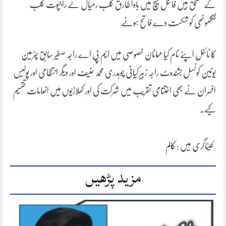
کے مستحق ہیں فائنل میچ میں باوا طارق کلب رمیال نے راجپوت کلب
گنگھوٹھی کو شکست دے فاتح ہونے
کا ٹائٹل اپنے نام کیا مہمانان خصوصی میں ایم پی اے راجہ صغیر سابق چئرمین
یونین کونسل بشندوٹ راجہ زبیر کیانی چوہدری محمد حنیف اور دیگر انتظامی اور پولیس
افسران نے بھی اختتامی تقریب میں شرکت کی اور کھلاڑیوں میں انعامات تقسیم
کیے۔
کیٹاگری میں :
کالم
مزید پڑھیں