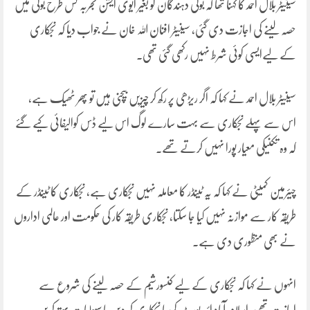
سینیٹر بلال احمد کا کہنا تھا کہ بولی دہندگان کو بغیر ایوی ایشن تجربہ کس طرح بولی میں
حصہ لینے کی اجازت دی گئی، سینیٹر افنان اللہ خان نے جواب دیا کہ نجکاری
کے لیےایسی کوئی شرط نہیں رکھی گئی تھی۔
سینیٹر بلال احمد نے کہا کہ اگر ریڑھی پر رکھ کر چیزیں بیچنی ہیں تو پھر ٹھیک ہے،
اس سے پہلے نجکاری سے بہت سارے لوگ اس لیے ڈس کوالیفائی کیے گئے
کہ وہ تکنیکی معیار پورا نہیں کرتے تھے۔
چیئرمین کمیٹی نے کہا کہ یہ ٹینڈر کا معاملہ نہیں نجکاری ہے، نجکاری کا ٹینڈر کے
طریقہ کار سے موازنہ نہیں کیا جا سکتا، نجکاری طریقہ کار کی حکومت اور عالمی اداروں
نے بھی منظوری دی ہے۔
انہوں نے کہا کہ نجکاری کے لیے کنسورشیم کے حصہ لینے کی شروع سے