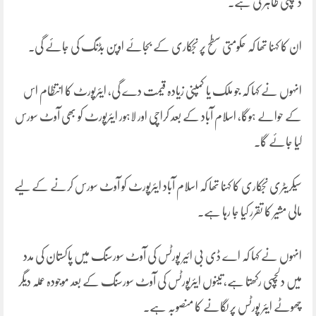
دلچسپی ظاہر کی ہے۔
ان کا کہنا تھا کہ حکومتی سطح پر نجکاری کے بجائے اوپن بڈنگ کی جائے گی۔
انہوں نے کہا کہ جو ملک یا کمپنی زیادہ قیمت دے گی، ایئرپورٹ کا انتظام اس
کے حوالے ہوگا، اسلام آباد کے بعد کراچی اور لاہور ایئرپورٹ کو بھی آوٹ سورس
کیا جائے گا۔
سیکریٹری نجکاری کا کہنا تھا کہ اسلام آباد ایئرپورٹ کو آوٹ سورس کرنے کے لیے
مالی مشیر کا تقرر کیا جا رہا ہے۔
انہوں نے کہا کہ اے ڈی بی ائیر پورٹس کی آوٹ سورسنگ میں پاکستان کی مدد
میں دلچسپی رکھتا ہے، تینوں ایئرپورٹس کی آوٹ سورسنگ کے بعد موجودہ عملہ دیگر
چھوٹے ایئر پورٹس پر لگانے کا منصوبہ ہے۔