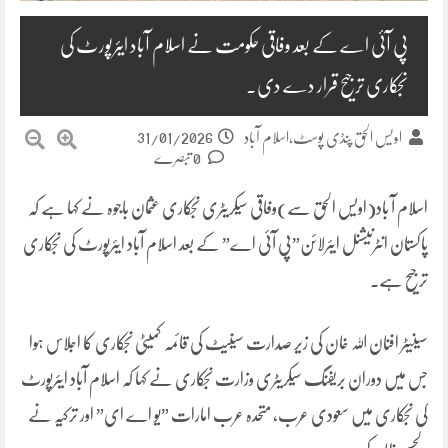
پی آئی اے کے بعد وفاقی حکومت نے اسلام آباد ایئرپورٹ کی
نجکاری ترجیح قرار دے دی۔
31/01/2026
اویس الحق پنڈی پوسٹ،اسلام آباد
0 تبصرے
اسلام آ باد(اویس الحق سے)وفاقی سیکریٹری نجکاری عثمان باجوہ نے کہا ہے کہ
پاکستان انٹرنیشنل ایئرلائن”پی آئی اے” کے بعد اسلام آباد ایئرپورٹ کی نجکاری
ترجیح ہے۔
سینیٹر افنان اللہ خان کی زیر صدارت سینیٹ کی قائمہ کمیٹی نجکاری کا اجلاس ہوا
جس میں دوران بریفنگ سیکریٹری وزارت نجکاری نے کہا کہ اسلام آباد ایئرپورٹ
کی نجکاری میں سعودی عرب، متحدہ عرب امارات ”یو اے ای” اور ترکیہ نے