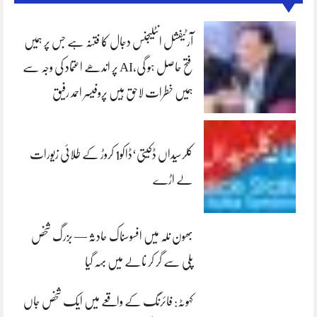
آرٹیفشل انٹلیجنس دجال کا فتنہ ہے جس پر ہمیں
فتح حاصل ہو گی،AI پر اندھے اعتماد کی وجہ سے
ہمیں خطرات لاحق ہیں پروفیسر احمد رفیق
کلرسیداں ڈکیتی‘ڈاکو1 کروڑ کے طلائی زیورات
لے اڑے
بھون نلہ میں افسوسناک حادثہ — بزرگ شخص
پلی سے گر کر نالے میں بہہ گیا
کہوٹہ: فائرنگ کے واقعے میں ایک شخص جاں