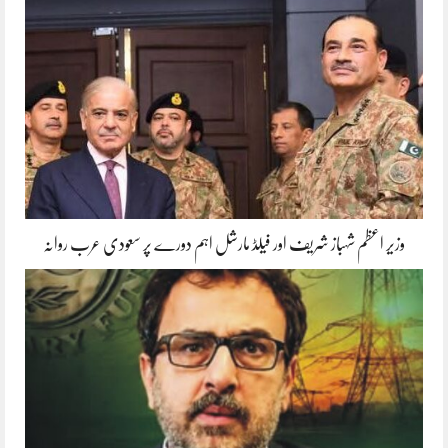
وزیر اعظم شہباز شریف اور فیلڈ مارشل اہم دورے پر سعودی عرب روانہ