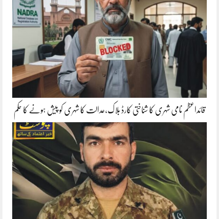
قائداعظم نامی شہری کا شناختی کارڈ بلاک،عدالت کا شہری کو پیش ہونے کا حکم