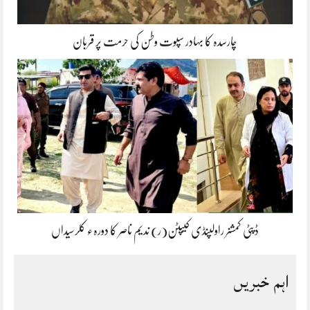
چارسدہ کا بہادر سپوت وطن کی حرمت پر قربان
ڈپٹی کمشنر راولپنڈی کیپٹن(ر) ندیم ناصر کا دورہء کلرسیداں
اہم خبریں