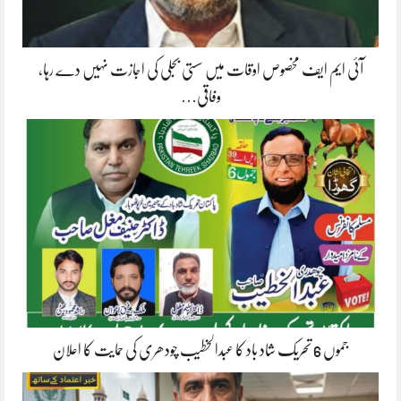
آئی ایم ایف مخصوص اوقات میں سستی بجلی کی اجازت نہیں دے رہا،
وفاقی…
جموں 6 تحریک شاد باد کا عبدالخطیب چودھری کی حمایت کا اعلان