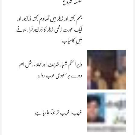
سلسلہ شروع
جہلم رکشہ اور ٹریلر میں تصادم رکشہ ڈرائیور اور
ایک عورت زخمی ٹریلر کا ڈرائیور فرار ہونے
میں کامیاب
وزیر اعظم شہباز شریف اور فیلڈ مارشل اہم
دورے پر سعودی عرب روانہ
غریب، غریب تر ہوتا جا رہا ہے