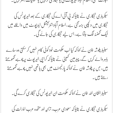
اجازت تھی، اسلام آباد ائیر پورٹ کی یا نجکاری کر دیں یا سہولیات بہتر کریں۔
سیکریٹری نجکاری نے بتایا کہ پی آئی اے کی نجکاری کے بعد ائیر پورٹس کی
نجکاری میں دلچسپی بڑھ گئی ہے، اسلام آباد انٹرنیشنل ایئرپورٹ میں داخلے میں
ایک گھنٹہ لگ جاتا ہے، اس لیے نجکاری کی جائے گی۔
سینیٹر پلوشہ خان نے کہا کہ کیا اب حکومت خود کوئی کام نہیں کر سکتی وہ سارے
باہر والے کریں گے، چیئرمین کمیٹی نے بتایا کہ کراچی ائیر پورٹ پر چوہے گھومتے
ہیں، جس پر پلوشہ خان نے کہا کہ پارلیمنٹ میں بھی ہاتھی نہیں چوہے گھومتے
رہتے ہیں۔
سینیٹر افنان اللہ خان نے کہا کہ حکومت ان ائیر پورٹس کی نجکاری کرے گی۔
سیکریٹری نجکاری نے بتایا کہ سعودی عرب، ترکیہ اور متحدہ عرب امارات کی