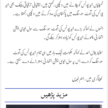
کمپنیاں ائیر پورٹس کو چلانے میں دلچسپی رکھتی ہیں، ایشیائی ترقیاتی بینک بھی ائیر
پورٹس کی آوٹ سورسنگ میں پاکستان کی مدد کرنے میں دلچسپی رکھتا ہے۔
انہوں نے کہا کہ بڑے ائیر پورٹس کی آوٹ سورسنگ سے سول ایوی ایشن
اتھارٹی چھوٹے ائیر پورٹس کو زیادہ بہتر کر سکے گی۔
سینیٹر بلال احمد نے کہا کہ حکومت ایک بار میں ہی تمام ائیر پورٹس کی آوٹ
سورسنگ کر دے، اس پر سول ایوی ایشن اتھارٹی بہتر رائے دے سکتی ہے۔
کیٹاگری میں :
اہم خبریں
مزید پڑھیں