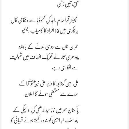
بحق، تین زخمی
انجینئر قمراسلام راجہ کی کمبوڈیا سے ہنگامی کال
پر چکری میں 16 افراد کا کامیاب ریسکیو
عمران خان سے دوستی ہونے کے باوجود
چودھری نثار نے تحریک انصاف میں شمولیت
سے انکاری رہے
علی امین گنڈاپور کا وزیراعلیٰ خیبرپختونخوا کے
عہدے سے مستعفی ہونے کا اعلان
پاکستان بھر میں نمازِ عیدالاضحی کی ادائیگی کے
بعد سنتِ ابراہیمی کو زندہ رکھتے ہوئے قربانی کا