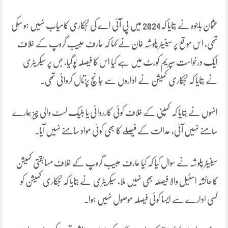
عثمان باجوہ نے بتایا کہ2024 میں پی آئی اے کی نجکاری کامیاب نہیں ہو سکی
تھی، اس موقع پر سینیٹر پلوشہ خان نے کہا کہ عارف حبیب گروپ کے خلاف
ایک درخواست سپریم کورٹ میں ہے کیا اس کا فیصلہ پو گیا، جس پر سیکریٹری
نے بتایا کہ نجکاری کمیشن نے اداروں سے جانچ پڑتال کروائی تھی۔
انہوں نے بتایا کہ کمپنی کے خلاف کوئی کارروائی یا بلیک لسٹ والی چیز ہمارے
سامنے نہیں آئی، عدالت کے فیصلے کا بھی کوئی مواد سامنے نہیں آیا۔
سینیٹر پلوشہ نے سوال کیا کہ کیا عارف حبیب گروپ کے خلاف مسابقتی کمیشن
کا عائشہ اسٹیل والا فیصلہ بھی نہیں ملا، سیکریٹری نے بتایا کہ نجکاری کمیشن کو
کسی ادارے سے ایسا کوئی فیصلہ موصول نہیں ہوا۔