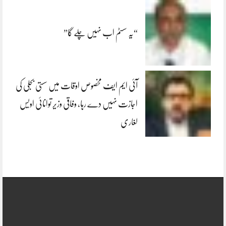
“یہ سسٹم اب نہیں چلے گا”
آئی ایم ایف مخصوص اوقات میں سستی بجلی کی
اجازت نہیں دے رہا، وفاقی وزیر توانائی اویس
لغاری