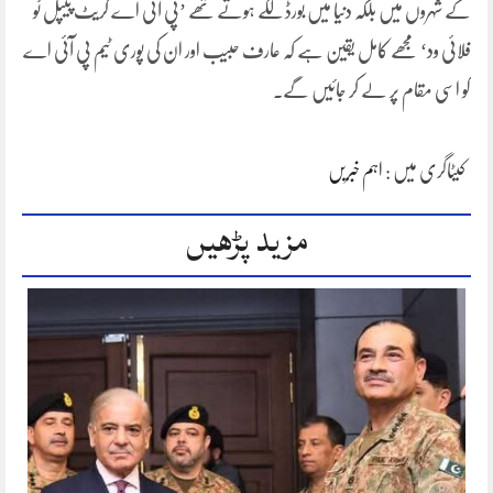
کے شہروں میں بلکہ دنیا میں بورڈ لگے ہوتے تھے ’پی آئی اے گریٹ پیپل ٹو
فلائی ود‘ مجھے کامل یقین ہے کہ عارف حبیب اور ان کی پوری ٹیم پی آئی اے
کو اسی مقام پر لے کر جائیں گے۔
کیٹاگری میں :
اہم خبریں
مزید پڑھیں