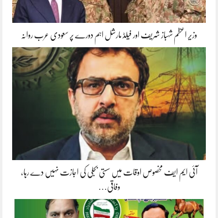
وزیر اعظم شہباز شریف اور فیلڈ مارشل اہم دورے پر سعودی عرب روانہ
آئی ایم ایف مخصوص اوقات میں سستی بجلی کی اجازت نہیں دے رہا،
وفاقی…