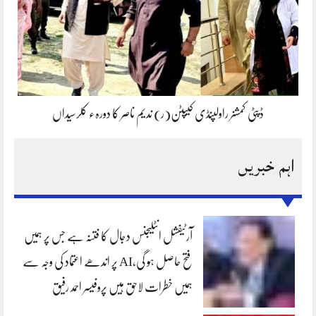
ڈپٹی کمشنر راولپنڈی کیپٹن(ر) ندیم ناصر کا دورہء کلرسیداں
اہم خبریں
آرٹیفشل انٹلیجنس دجال کا فتنہ ہے جس پر ہمیں
فتح حاصل ہو گی،AI پر اندھے اعتماد کی وجہ سے
ہمیں خطرات لاحق ہیں پروفیسر احمد رفیق