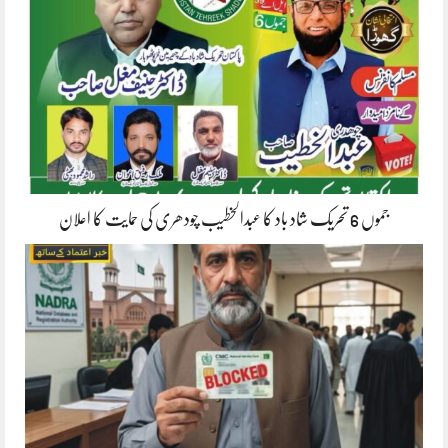
جموں 6 تحریک شاد باد کا عبدالخطیب چودھری کی حمایت کا اعلان