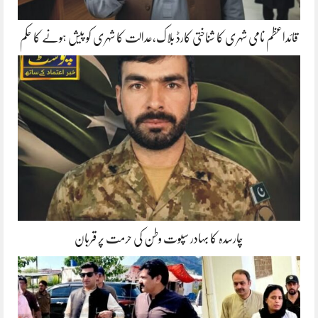
قائداعظم نامی شہری کا شناختی کارڈ بلاک،عدالت کا شہری کو پیش ہونے کا حکم
چارسدہ کا بہادر سپوت وطن کی حرمت پر قربان