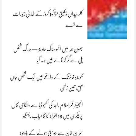
کلرسیداں ڈکیتی‘ڈاکو1 کروڑ کے طلائی زیورات
لے اڑے
بھون نلہ میں افسوسناک حادثہ — بزرگ شخص
پلی سے گر کر نالے میں بہہ گیا
کہوٹہ: فائرنگ کے واقعے میں ایک شخص جاں
بحق، تین زخمی
انجینئر قمراسلام راجہ کی کمبوڈیا سے ہنگامی کال
پر چکری میں 16 افراد کا کامیاب ریسکیو
عمران خان سے دوستی ہونے کے باوجود