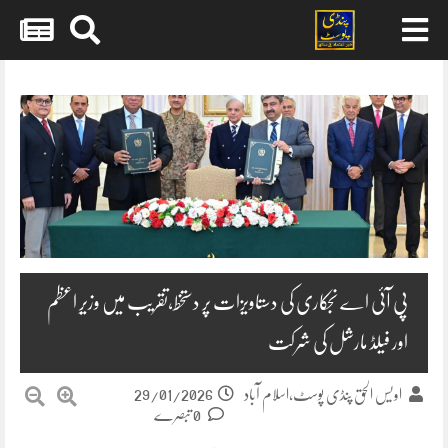
Skip
to
content
پی آئی اے نجکاری کی دستاویزات پر دستخط،تقریب میں وزیرِ اعظم
اور فیلڈ مارشل کی شرکت
29/01/2026
اویس الحق پنڈی پوسٹ،اسلام آباد
0 تبصرے