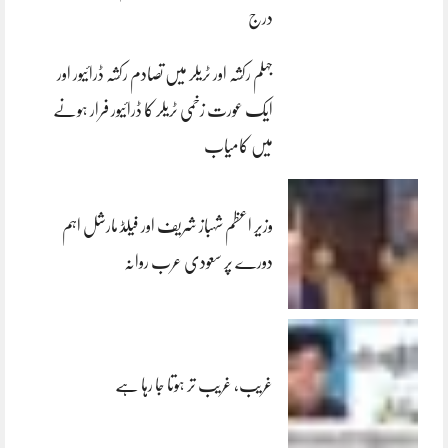
درج
جہلم رکشہ اور ٹریلر میں تصادم رکشہ ڈرائیور اور
ایک عورت زخمی ٹریلر کا ڈرائیور فرار ہونے
میں کامیاب
وزیر اعظم شہباز شریف اور فیلڈ مارشل اہم
دورے پر سعودی عرب روانہ
غریب، غریب تر ہوتا جا رہا ہے