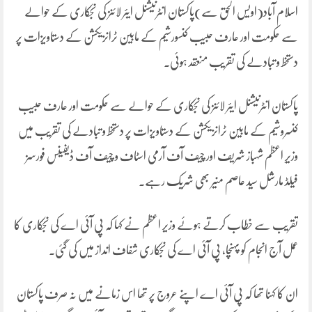
اسلام آباد(اویس الحق سے)پاکستان انٹرنیشنل ایئر لائنز کی نجکاری کے حوالے
سے حکومت اور عارف حبیب کنسورشیم کے مابین ٹرانزیکشن کے دستاویزات پر
دستخط و تبادلے کی تقریب منعقد ہوئی۔
پاکستان انٹرنیشنل ایئر لائنز کی نجکاری کے حوالے سے حکومت اور عارف حبیب
کنسروشیم کے مابین ٹرانزیکشن کے دستاویزات پر دستخط و تبادلے کی تقریب میں
وزیرِ اعظم شہباز شریف اور چیف آف آرمی اسٹاف و چیف آف ڈیفینس فورسز
فیلڈ مارشل سید عاصم منیر بھی شریک رہے۔
تقریب سے خطاب کرتے ہوئے وزیر اعظم نے کہا کہ پی آئی اے کی نجکاری کا
عمل آج انجام کو پہنچا، پی آئی اے کی نجکاری شفاف انداز میں کی گئی۔
ان کا کہنا تھا کہ پی آئی اے اپنے عروج پر تھا اس زمانے میں نہ صرف پاکستان