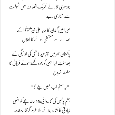
چودھری نثار نے تحریک انصاف میں شمولیت
سے انکاری رہے
علی امین گنڈاپور کا وزیراعلیٰ خیبرپختونخوا کے
عہدے سے مستعفی ہونے کا اعلان
پاکستان بھر میں نمازِ عیدالاضحی کی ادائیگی کے
بعد سنتِ ابراہیمی کو زندہ رکھتے ہوئے قربانی کا
سلسلہ شروع
“یہ سسٹم اب نہیں چلے گا”
جہلم پولیس کی کارروائی،10 سالہ بچے کو جنسی
زیادتی کا نشانہ بنانے والا ملزم گرفتار،مقدمہ