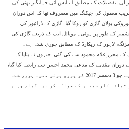
ر لی۔تفصیلات کے مطابق اے ایس آئی جہانگیر بھٹی کی
ے قریب معمول کی چیکنگ میں مصروف تھا کہ اس دوران
وکی بولان گاڑی کو روکا گیا۔گاڑی کے ڈرائیور کی
شمیر کے طور پر ہوئی۔ موبائل ایپ کے ذریعے گاڑی کی
ہ مزنگ، لاہور کے ریکارڈ کے مطابق چوری شدہ ہے۔
 کے محرر غلام محمود سے کی گئی، جنہوں نے بتایا کہ
 دوران مقدمے کے مدعی محمد احسن سے رابطہ کیا گیا،
جس پر تصدیق ہوئی کہ یہ گاڑی اس کی ملکیت ہے جو 3 دسمبر 2017 کو چوری ہوئی تھی۔ چوری شدہ
 تھانہ کلر سیداں کے حوالے کر دیا گیا، جہاں