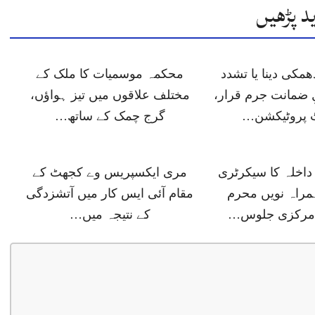
د پڑھیں
مکی دینا یا تشدد
محکمہ موسمیات کا ملک کے
لِ ضمانت جرم قرار،
مختلف علاقوں میں تیز ہواؤں،
 پروٹیکشن…
گرج چمک کے ساتھ…
داخلہ کا سیکرٹری
مری ایکسپریس وے کجھٹ کے
مراہ نویں محرم
مقام آئی ایس کار میں آتشزدگی
 مرکزی جلوس…
کے نتیجہ میں…