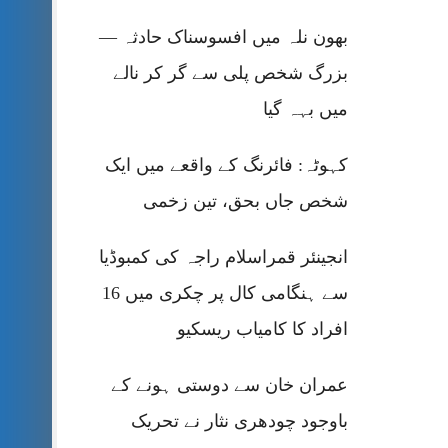
بھون نلہ میں افسوسناک حادثہ —
بزرگ شخص پلی سے گر کر نالے
میں بہہ گیا
کہوٹہ: فائرنگ کے واقعے میں ایک
شخص جاں بحق، تین زخمی
انجینئر قمراسلام راجہ کی کمبوڈیا
سے ہنگامی کال پر چکری میں 16
افراد کا کامیاب ریسکیو
عمران خان سے دوستی ہونے کے
باوجود چودھری نثار نے تحریک