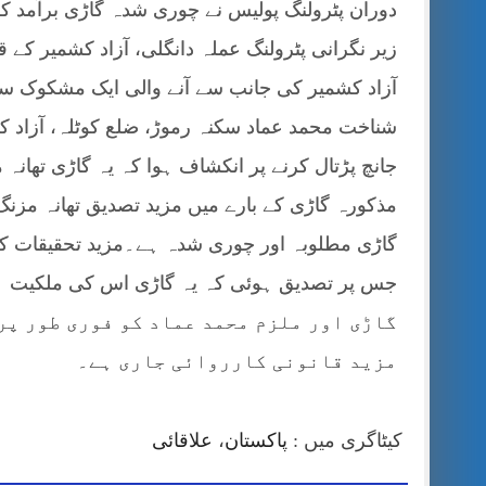
دوران پٹرولنگ پولیس نے چوری شدہ گاڑی برآمد ک
زیر نگرانی پٹرولنگ عملہ دانگلی، آزاد کشمیر ک
آزاد کشمیر کی جانب سے آنے والی ایک مشکوک سوز
شناخت محمد عماد سکنہ رموڑ، ضلع کوٹلہ، آزاد ک
جانچ پڑتال کرنے پر انکشاف ہوا کہ یہ گاڑی تھان
مذکورہ گاڑی کے بارے میں مزید تصدیق تھانہ مزنگ
گاڑی مطلوبہ اور چوری شدہ ہے۔مزید تحقیقات کے
گاڑی اور ملزم محمد عماد کو فوری طور پر
مزید قانونی کارروائی جاری ہے۔
کیٹاگری میں :
پاکستان
،
علاقائی