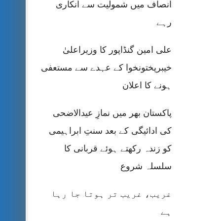
انصاف میں شمولیت سے انکاری
رہے
علی امین گنڈاپور کا وزیراعلیٰ
خیبرپختونخوا کے عہدے سے مستعفی
ہونے کا اعلان
پاکستان بھر میں نمازِ عیدالاضحی
کی ادائیگی کے بعد سنتِ ابراہیمی
کو زندہ رکھتے ہوئے قربانی کا
سلسلہ شروع
غریب، غریب تر ہوتا جا رہا
ہے