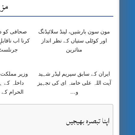
مزی
مون سون بارشیں، لینڈ سلائیڈنگ
صحافی کو دھ
اور کوٹلی ستیاں کے نظر انداز
کرنا اب ناقاب
متاثرین
جرنلسٹ
ایران کے سابق سپریم لیڈر شہید
وزیر مملکت 
آیت اللہ علی خامنہ ای کی تجہیز
داخلہ کے ہ
و…
الحرام کے
اپنا تبصرہ بھیجیں