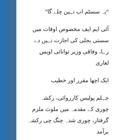
“یہ سسٹم اب نہیں چلے گا”
آئی ایم ایف مخصوص اوقات میں
سستی بجلی کی اجازت نہیں دے
رہا، وفاقی وزیر توانائی اویس
لغاری
ایک اچھا مقرر اور خطیب
جہلم پولیس کارروائی، رکشہ
چوری کے مقدمہ میں ملوث ملزم
گرفتار، چوری شدہ چنگ چی رکشہ
برآمد