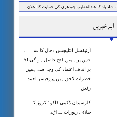
حرمت پر قربان
اہم خبریں
 کی پریس کانفرنس
آرٹیفشل انٹلیجنس دجال کا فتنہ ہے
جس پر ہمیں فتح حاصل ہو گی،AI
پر اندھے اعتماد کی وجہ سے ہمیں
خطرات لاحق ہیں پروفیسر احمد
رفیق
کلرسیداں ڈکیتی‘ڈاکو1 کروڑ کے
طلائی زیورات لے اڑے