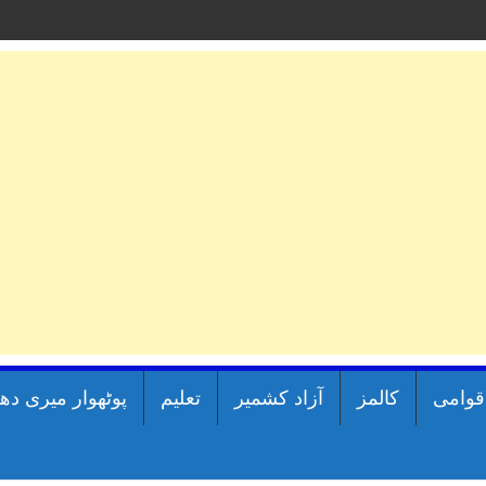
اقوامی
کالمز
آزاد کشمیر
تعلیم
پوٹھوار میری دھ