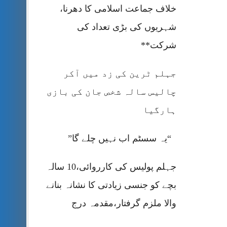
خلاف جماعت اسلامی کا دھرنا،
شہریوں کی بڑی تعداد کی
شرکت**
جہلم ٹرین کی زد میں آکر
چالیس سالہ شخص جان کی بازی
ہارگیا
“یہ سسٹم اب نہیں چلے گا”
جہلم پولیس کی کارروائی،10 سالہ
بچے کو جنسی زیادتی کا نشانہ بنانے
والا ملزم گرفتار،مقدمہ درج