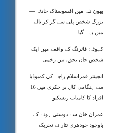
بھون نلہ میں افسوسناک حادثہ —
بزرگ شخص پلی سے گر کر نالے
میں بہہ گیا
کہوٹہ: فائرنگ کے واقعے میں ایک
شخص جاں بحق، تین زخمی
انجینئر قمراسلام راجہ کی کمبوڈیا
سے ہنگامی کال پر چکری میں 16
افراد کا کامیاب ریسکیو
عمران خان سے دوستی ہونے کے
باوجود چودھری نثار نے تحریک