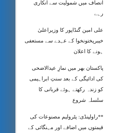
انصاف میں شمولیت سے انکاری
رہے
علی امین گنڈاپور کا وزیراعلیٰ
خیبرپختونخوا کے عہدے سے مستعفی
ہونے کا اعلان
پاکستان بھر میں نمازِ عیدالاضحی
کی ادائیگی کے بعد سنتِ ابراہیمی
کو زندہ رکھتے ہوئے قربانی کا
سلسلہ شروع
**راولپنڈی: پٹرولیم مصنوعات کی
قیمتوں میں اضافے اور مہنگائی کے