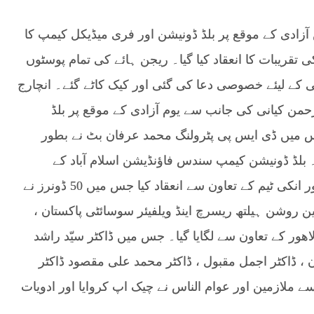
زادی کے موقع پر بلڈ ڈونیشن اور فری میڈیکل کیمپ کا
قریبات کا انعقاد کیا گیا۔ ریجن ہائے کی تمام پوسٹوں
 کے لیئے خصوصی دعا کی گئی اور کیک کاٹے گئے۔ انچارج
من کیانی کی جانب سے یوم آزادی کے موقع پر بلڈ
جس میں ڈی ایس پی پٹرولنگ محمد عرفان بٹ نے بطور
لڈ ڈونیشن کیمپ سندس فاؤنڈیشن اسلام آباد کے
ڈائریکٹر آفتاب حسین ، ایڈمن مینیجر خضر حیات اور انکی ٹیم کے تعاون سے انعقاد کیا جس میں 50 ڈونرز نے
 روشن ہیلتھ ریسرچ اینڈ ویلفیئر سوسائٹی پاکستان ،
ھور کے تعاون سے لگایا گیا۔ جس میں ڈاکٹر سیّد راشد
، ڈاکٹر اجمل مقبول ، ڈاکٹر محمد علی مقصود ڈاکٹر
ازمین اور عوام الناس نے چیک اپ کروایا اور ادویات