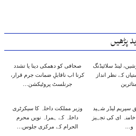
د پڑھیں
یں، لینڈ سلائیڈنگ
صحافی کو دھمکی دینا یا تشدد
یاں کے نظر انداز
کرنا اب ناقابلِ ضمانت جرم قرار،
تاثرین
جرنلسٹ پروٹیکشن…
ق سپریم لیڈر شہید
وزیر مملکت داخلہ کا سیکرٹری
خامنہ ای کی تجہیز
داخلہ کے ہمراہ نویں محرم
و…
الحرام کے مرکزی جلوس…