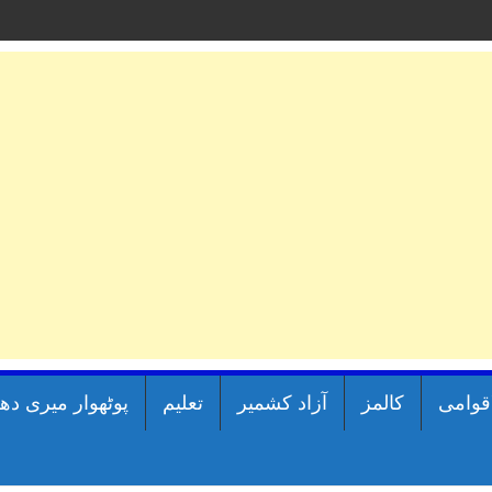
اقوامی
کالمز
آزاد کشمیر
تعلیم
پوٹھوار میری دھ