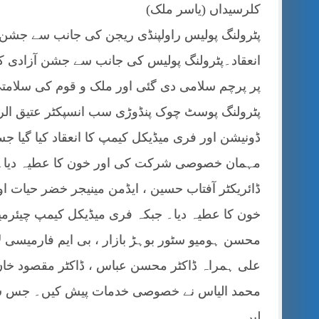
کلرسیداں (یاسر ملک)
پٹرولنگ پولیس راولپنڈی ریجن کی جانب سے جشن آ
انعقاد۔پٹرولنگ پولیس کی جانب سے جشن آزادی کی ت
پر پرچم سلامی دی گئی اور ملک و قوم کی سلامتی
پٹرولنگ پوسٹ چوک پنڈوڑی سب انسپکٹر عتیق الرح
ڈونیشن اور فری میڈیکل کیمپ کا انعقاد کیا گیا 
مہمان خصوصی شرکت کی اور خون کا عطیہ دیا۔ ب
خون کا عطیہ دیا۔ جبکہ فری میڈیکل کیمپ چیئرمین
محسن ہومیو سٹور بوہڑ بازار ، بی ایم فارمیسی لا
علی ہمراہ ڈاکٹر محسن عباس ، ڈاکٹر مقصود خان 
محمد الیاس نے خصوصی خدمات پیش کیں۔ جس سے مل
لیں۔