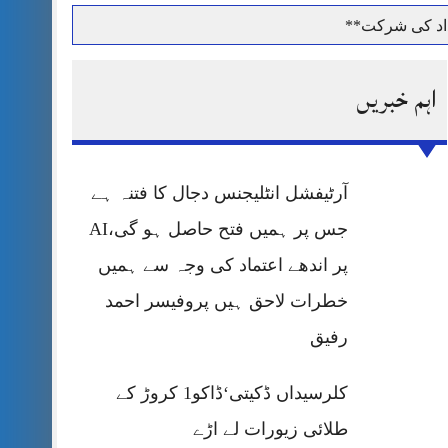
داد کی شرکت**
اہم خبریں
حرمت پر قربان
آرٹیفشل انٹلیجنس دجال کا فتنہ ہے
 کی پریس کانفرنس
جس پر ہمیں فتح حاصل ہو گی،AI
پر اندھے اعتماد کی وجہ سے ہمیں
خطرات لاحق ہیں پروفیسر احمد
رفیق
کلرسیداں ڈکیتی‘ڈاکو1 کروڑ کے
طلائی زیورات لے اڑے