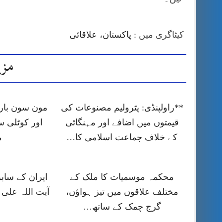
کیٹاگری میں :
پاکستان
،
علاقائی
مزی
**راولپنڈی: پٹرولیم مصنوعات کی
مون سون بارش
قیمتوں میں اضافے اور مہنگائی
اور کوٹلی ست
کے خلاف جماعت اسلامی کا…
م
محکمہ موسمیات کا ملک کے
ایران کے ساب
مختلف علاقوں میں تیز ہواؤں،
آیت اللہ علی 
گرج چمک کے ساتھ…