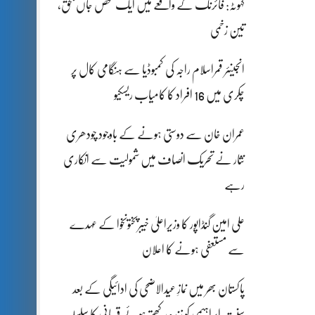
کہوٹہ: فائرنگ کے واقعے میں ایک شخص جاں بحق،
تین زخمی
انجینئر قمراسلام راجہ کی کمبوڈیا سے ہنگامی کال پر
چکری میں 16 افراد کا کامیاب ریسکیو
عمران خان سے دوستی ہونے کے باوجود چودھری
نثار نے تحریک انصاف میں شمولیت سے انکاری
رہے
علی امین گنڈاپور کا وزیراعلیٰ خیبرپختونخوا کے عہدے
سے مستعفی ہونے کا اعلان
پاکستان بھر میں نمازِ عیدالاضحی کی ادائیگی کے بعد
سنتِ ابراہیمی کو زندہ رکھتے ہوئے قربانی کا سلسلہ