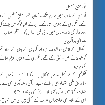
خوگر مشق مسلسل
آراضی کے رؤف حسین مرحوم انتھک انسان تھے۔ مشق مسلسل کے داعی
تھے۔ انگریزی کے بہترین استاد تھے۔ ان کے طلبہ کو گھر میں پڑھنے کی 
ہوم ورک کی ضرورت ہی نہیں ہوتی تھی۔خدا ان کو اجر عظیم عطا فرمائ
ماہر الجبرہ و انگریزی
بھکڑال کے قاضی عبد الرؤف الجبرہ اور انگریزی کے چوٹی کے استاد تھے
کو حلوہ بنانے میں ید طولیٰ رکھتے تھے۔انگریزی کے بہترین مترجم کہلائ
گمنام ہیرو
گنگوٹھی کے محمد جمیل صاحب کا کمال یہ ہے کہ اتنے بڑے ناموں کے 
ساتھ اپنی علمی استعداد بھی بڑھاتے رہے اور آج ماسٹرز ڈگری بھی لے چ
نہایت محنتی ہیں اور آج بھی املا اور خوش خطی پر زور دیتے ہیں۔
اس کے علاوہ بھی جو استاد اس تعریف کے مستحق ہیں ان میں اشتی