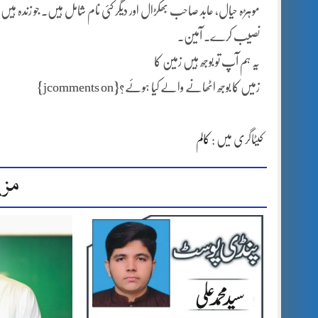
موہڑہ حیال، عابد صاحب بھکڑال اور دیگر کئی نام شامل ہیں۔ جو زندہ ہیں 
نصیب کرے۔ آمین۔
یہ ہم آپ تو بوجھ ہیں زمین کا
زمیں کا بوجھ اٹھانے والے کیا ہوئے؟{jcomments on}
کیٹاگری میں :
کالم
مزی