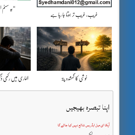
“یہ سسٹم 
غریب، غریب تر ہوتا جا رہا ہے
خوشی کا گمشدہ پتہ
الماری میں رکھی 
اپنا تبصرہ بھیجیں
آپکا ای میل ایڈریس شائع نہیں کیا جائے گا