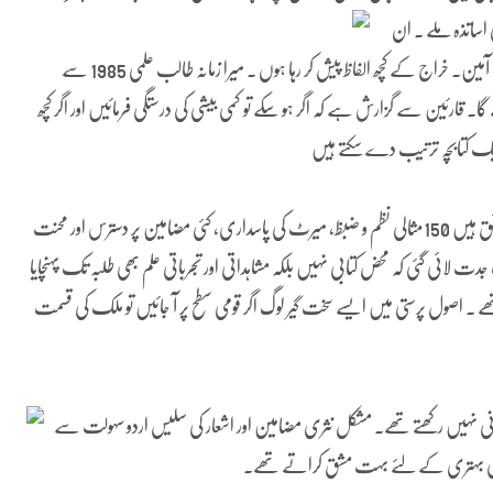
 اساتذہ ملے ۔ ان
میں سے کچھ اساتذہ اب آسودہ خاک ہیں، خدا ان کو جنت نصیب کرے۔ آمین۔ خراج کے کچھ الفاظ پیش کر رہا ہوں ۔ میرا زمانہ طالب علمی 1985 سے
گا۔ قارئین سے گزارش ہے کہ اگر ہو سکے تو کمی بیشی کی درستگی فرمائیں اور اگر کچھ
یک کتابچہ ترتیب دے سکتے ہیں
سابق پرنسل راجہ محمد اکرم مرحوم(بھکڑال) بجا طور پر اس خطاب کے لائق ہیں 150مثالی نظم و ضبظ، میرٹ کی پاسداری، کئی مضامین پر دسترس اور محنت
ئی گئی کہ محض کتابی نہیں بلکہ مشاہداتی اور تجرباتی علم بھی طلبہ تک پہنچایا
اصول پرستی میں ایسے سخت گیر لوگ اگر قومی سطح پر آ جائیں تو ملک کی قسمت
انی نہیں رکھتے تھے۔ مشکل نثری مضامین اور اشعار کی سلیس اردو سہولت سے
خطی کی بہتری کے لئے بہت مشق کراتے تھے۔