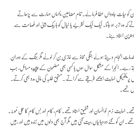
 ن کو حیات جاوداں عطا فرمائے۔ تمام مضامین یکساں مہارت سے پڑھاتے
 کہ وہ ازبر ہو جاتا۔ ایک ایک نظریے یا خیال کو باریک بینی اور فصاحت سے
ہترین استاد بنے۔
دمات انجام دیتے ہوئے جنگی محاذ سے غازی بن کر لوٹے مگر جنگ کے دوران
 دیتے رہے۔ الجبرا کے مشکل سوال ہوں یا کسی بھی مضمون کے پیچیدہ مسائل، جب
کل پریکٹیکل نہایت اچھے طریقے سے کراتے ۔ مستحق طلبہ کی مالی مدد بھی کرتے۔
ول تھے۔
ھے۔ نہایت نرم خو انسان اور شفیق استاد تھے۔ کام، کام اور بس کام کا عملی نمونہ۔
ے۔ ان کو گئے دو دہائیاں بیت گئی ہیں مگر آج بھی دلوں میں زندہ ہیں اور رہیں