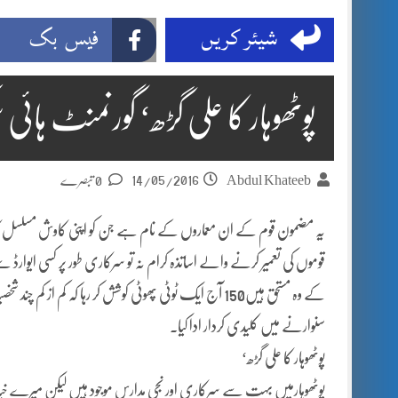
شیئر کریں
فیس بک
پوٹھوہار کا علی گڑھ‘ گورنمنٹ ہا
14/05/2016
Abdul Khateeb
0 تبصرے
یہ مضمون قوم کے ان معماروں کے نام ہے جن کو اپنی کاوش مسلسل کا وہ 
قوموں کی تعمیر کرنے والے اساتذہ کرام نہ تو سرکاری طور پر کسی ایوار
کے وہ مستحق ہیں150 آج ایک ٹوٹی پھوٹی کوشش کر رہا کہ کم 
سنوارنے میں کلیدی کردار ادا کیا۔
پوٹھوہار کا علی گڑھ‘
پوٹھوہارمیں بہت سے سرکاری اور نجی مدارس موجود ہیں لیکن میرے خیا