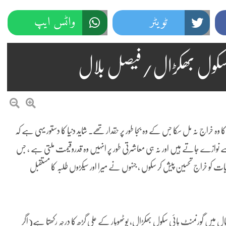
ٹویٹر
واٹس ایپ
ئی سکول بھکڑال/فیصل بلال
خراج نہ مل سکا جس کے وہ بجا طور پر حقدار تھے۔ شاید دنیا کا دستور یہی ہے کہ
ڈ سے نوازے جاتے ہیں اور نہ ہی
معاشرتی طور پر انہیں وہ قدروقیمت ملتی ہے ، جس
از کم چند شخصیات کو خراج تحسین پیش کر سکوں ، جنہوں نے میرا اور سیکڑوں طلبہ کا مستقبل
ل میں گورنمنٹ ہائی سکول بھکڑال، پوٹھوہار کے علی گڑھ
کا درجہ رکھتا ہے(اگر