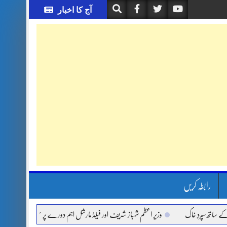
آج کا اخبار
رابطہ کریں
ردِ خاک
وزیر اعظم شہباز شریف اور فیلڈ مارشل اہم دورے پر سعودی عرب روانہ