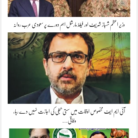
وزیر اعظم شہباز شریف اور فیلڈ مارشل اہم دورے پر سعودی عرب روانہ
آئی ایم ایف مخصوص اوقات میں سستی بجلی کی اجازت نہیں دے رہا،
وفاقی…