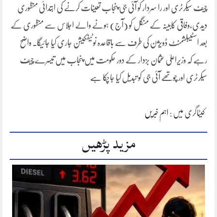
چیف سیکرٹری اور را سردار کو آئی جی پنجاب تعینات کرنے کی ابتدائی منظوری
دیدی،وفاقی کابینہ کے منگل کو (آج) ہونے والے اجلاس سے منظوری کے
بعد اسٹیبلشمنٹ ڈویژن کی طرف سے باقاعدہ نوٹیفکیشن جاری کیا جائیگا۔ واضح
رہے کہ وزیراعلیٰ عثمان بزدار کے دور حکومت میں پنجاب میں تیسرے چیف
سیکرٹری اور چوتھے آئی جی کو تبدیل کیا جاچکا ہے
کیٹاگری میں :
اہم خبریں
مزید پڑھیں