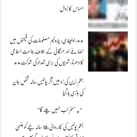
احساس کا زوال
**راولپنڈی: پٹرولیم مصنوعات کی قیمتوں میں
اضافے اور مہنگائی کے خلاف جماعت اسلامی
کا دھرنا، شہریوں کی بڑی تعداد کی شرکت**
جہلم ٹرین کی زد میں آکر چالیس سالہ شخص جان
کی بازی ہارگیا
“یہ سسٹم اب نہیں چلے گا”
جہلم پولیس کی کارروائی،10 سالہ بچے کو جنسی