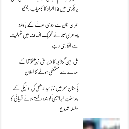
پر چکری میں 16 افراد کا کامیاب ریسکیو
عمران خان سے دوستی ہونے کے باوجود
چودھری نثار نے تحریک انصاف میں شمولیت
سے انکاری رہے
علی امین گنڈاپور کا وزیراعلیٰ خیبرپختونخوا کے
عہدے سے مستعفی ہونے کا اعلان
پاکستان بھر میں نمازِ عیدالاضحی کی ادائیگی کے
بعد سنتِ ابراہیمی کو زندہ رکھتے ہوئے قربانی کا
سلسلہ شروع