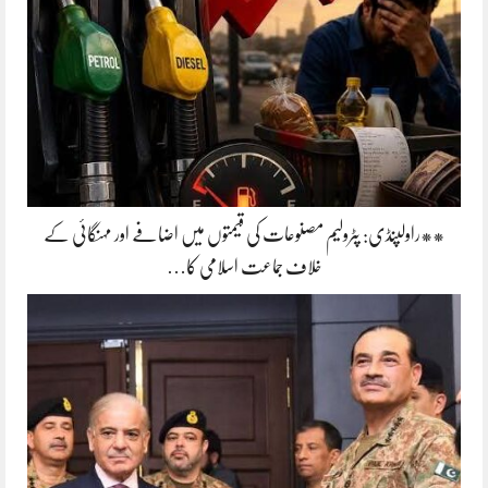
**راولپنڈی: پٹرولیم مصنوعات کی قیمتوں میں اضافے اور مہنگائی کے
خلاف جماعت اسلامی کا…