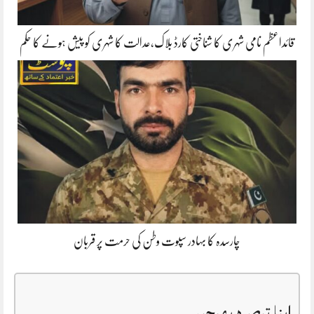
قائداعظم نامی شہری کا شناختی کارڈ بلاک،عدالت کا شہری کو پیش ہونے کا حکم
چارسدہ کا بہادر سپوت وطن کی حرمت پر قربان
اپنا تبصرہ بھیجیں