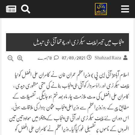
Skip
to
content
پنجاب میں تیسرا چیف سیکرٹری اور چوتھا آئی جی تبدیل
07/09/2021
Shahzad Raza
0 تبصرے
اسلام آباد(آئی این پی) وزیراعظم عمران خان نے کامران علی افضل کو نیا
چیف سیکرٹری اور را ؤسردار کو آئی جی پنجاب بنانے کی حتمی منظوری دیدی ،
کامران علی افضل کی مدت ملازمت چار ماہ بعد ختم ہو جائیگی۔ تفصیلات کے
مطابق پیر کے رو زوزیراعظم سے وزیراعلی پنجاب عثمان بزدار کی ملاقات ہوئی،
اس دوران نئے چیف سیکرٹری اور آئی جی پنجاب کے پینلز میں موجود تین تین
افسروں کے ناموں پر تفصیلی غور کیا گیا۔وزیراعظم نے کامران علی افضل کو