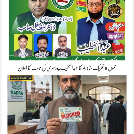
جموں 6 تحریک شاد باد کا عبدالخطیب چودھری کی حمایت کا اعلان