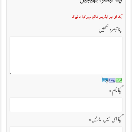
آپکا ای میل ایڈریس شائع نہیں کیا جائے گا
اپنا تبصرہ لکھیں
آپکا نام
*
آپکا ای میل ایڈریس
*