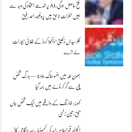
فتح حاصل ہو گی،AI پر اندھے اعتماد کی وجہ سے
ہمیں خطرات لاحق ہیں پروفیسر احمد رفیق
کلرسیداں ڈکیتی‘ڈاکو1 کروڑ کے طلائی زیورات
لے اڑے
بھون نلہ میں افسوسناک حادثہ — بزرگ شخص
پلی سے گر کر نالے میں بہہ گیا
کہوٹہ: فائرنگ کے واقعے میں ایک شخص جاں
بحق، تین زخمی
انجینئر قمراسلام راجہ کی کمبوڈیا سے ہنگامی کال