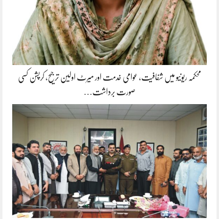
محکمہ ریونیو میں شفافیت، عوامی خدمت اور میرٹ اولین ترجیح، کرپشن کسی
صورت برداشت…