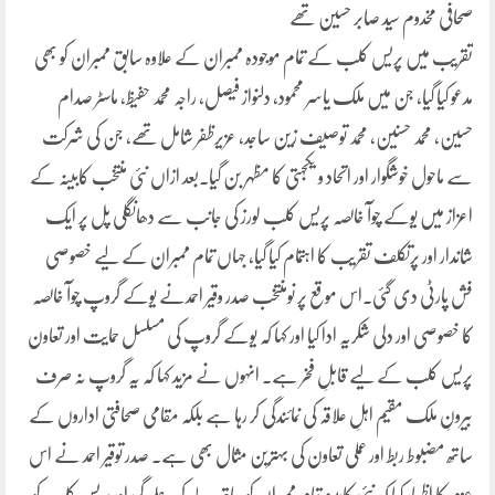
صحافی مخدوم سید صابر حسین تھے
تقریب میں پریس کلب کے تمام موجودہ ممبران کے علاوہ سابق ممبران کو بھی
مدعو کیا گیا، جن میں ملک یاسر محمود، دلنواز فیصل، راجہ محمد حفیظ، ماسٹر صدام
حسین، محمد حسنین، محمد توصیف زین ساجد، عزیرظفر شامل تھے، جن کی شرکت
سے ماحول خوشگوار اور اتحاد و یکجہتی کا مظہر بن گیا۔بعد ازاں نئی منتخب کابینہ کے
اعزاز میں یوکے چوآ خالصہ پریس کلب لورز کی جانب سے دھانگلی پل پر ایک
شاندار اور پرتکلف تقریب کا اہتمام کیا گیا، جہاں تمام ممبران کے لیے خصوصی
فش پارٹی دی گئی۔اس موقع پر نومنتخب صدر وقیر احمدنے یوکے گروپ چوآ خالصہ
کا خصوصی اور دلی شکریہ ادا کیا اور کہا کہ یوکے گروپ کی مسلسل حمایت اور تعاون
پریس کلب کے لیے قابلِ فخر ہے۔ انہوں نے مزید کہا کہ یہ گروپ نہ صرف
بیرونِ ملک مقیم اہلِ علاقہ کی نمائندگی کر رہا ہے بلکہ مقامی صحافتی اداروں کے
ساتھ مضبوط ربط اور عملی تعاون کی بہترین مثال بھی ہے۔ صدر توقیر احمد نے اس