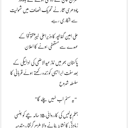
چودھری نثار نے تحریک انصاف میں شمولیت
سے انکاری رہے
علی امین گنڈاپور کا وزیراعلیٰ خیبرپختونخوا کے
عہدے سے مستعفی ہونے کا اعلان
پاکستان بھر میں نمازِ عیدالاضحی کی ادائیگی کے
بعد سنتِ ابراہیمی کو زندہ رکھتے ہوئے قربانی کا
سلسلہ شروع
“یہ سسٹم اب نہیں چلے گا”
جہلم پولیس کی کارروائی،10 سالہ بچے کو جنسی
زیادتی کا نشانہ بنانے والا ملزم گرفتار،مقدمہ