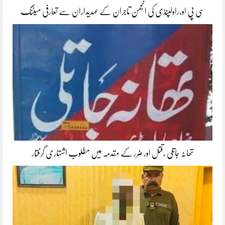
سی پی او،راولپنڈی کی انجمن تاجران کے عہدیداران سے تعارفی میٹنگ
تھانہ جاتلی ،قتل اور ضرر کے مقدمہ میں مطلوب اشتہاری گرفتار