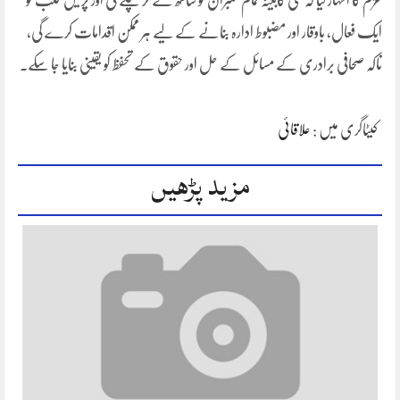
عزم کا اظہار کیا کہ نئی کابینہ تمام ممبران کو ساتھ لے کر چلے گی اور پریس کلب کو
ایک فعال، باوقار اور مضبوط ادارہ بنانے کے لیے ہر ممکن اقدامات کرے گی،
تاکہ صحافی برادری کے مسائل کے حل اور حقوق کے تحفظ کو یقینی بنایا جا سکے۔
کیٹاگری میں :
علاقائی
مزید پڑھیں