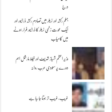
درج
جہلم رکشہ اور ٹریلر میں تصادم رکشہ ڈرائیور اور
ایک عورت زخمی ٹریلر کا ڈرائیور فرار ہونے
میں کامیاب
وزیر اعظم شہباز شریف اور فیلڈ مارشل اہم
دورے پر سعودی عرب روانہ
غریب، غریب تر ہوتا جا رہا ہے