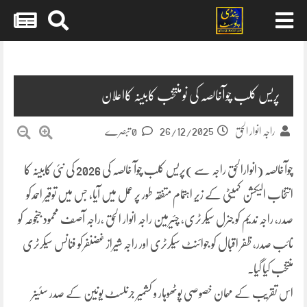
Skip
to
content
پریس کلب چوآخالصہ کی نومنتخب کابینہ کااعلان
26/12/2025
راجہ انوار الحق
0 تبصرے
چوآخالصہ (انوارالحق راجہ سے )پریس کلب چوآ خالصہ کی 2026 کی نئی کابینہ کا
انتخاب الیکشن کمیٹی کے زیرِ اہتمام متفقہ طور پر عمل میں آیا، جس میں توقیر احمدکو
صدر، راجہ ندیم کو جنرل سیکرٹری، چئیرمین راجہ انوار الحق ،راجہ آصف محمود جنجوعہ کو
نائب صدر، ظفر اقبال کو جوائنٹ سیکرٹری اور راجہ شیراز غضنفرکو فنانس سیکرٹری
منتخب کیا گیا۔
اس تقریب کے مہمان خصوصی پوٹھوہار و کشمیر جرنلسٹ یونین کے صدر سئینر