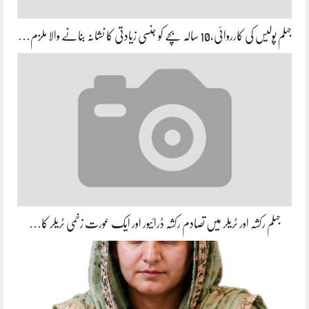
جہلم پولیس کی کارروائی،10 سالہ بچے کو جنسی زیادتی کا نشانہ بنانے والا ملزم…
جہلم رکشہ اور ٹریلر میں تصادم رکشہ ڈرائیور اور ایک عورت زخمی ٹریلر کا…