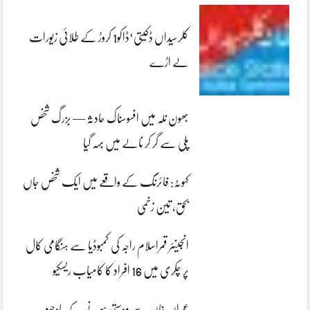
کلرسیداں ڈکیتی‘ڈاکو1 کروڑ کے طلائی زیورات
لے اڑے
بھون نلہ میں افسوسناک حادثہ — بزرگ شخص
پلی سے گر کر نالے میں بہہ گیا
کہوٹہ: فائرنگ کے واقعے میں ایک شخص جاں
بحق، تین زخمی
انجینئر قمراسلام راجہ کی کمبوڈیا سے ہنگامی کال
پر چکری میں 16 افراد کا کامیاب ریسکیو
عمران خان سے دوستی ہونے کے باوجود