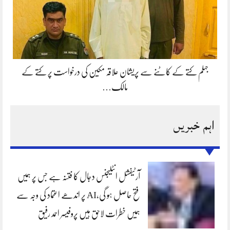
جہلم کتے کے کاٹنے سے پریشان علاقہ مکین کی درخواست پر کتے کے
مالک…
اہم خبریں
آرٹیفشل انٹلیجنس دجال کا فتنہ ہے جس پر ہمیں
فتح حاصل ہو گی،AI پر اندھے اعتماد کی وجہ سے
ہمیں خطرات لاحق ہیں پروفیسر احمد رفیق