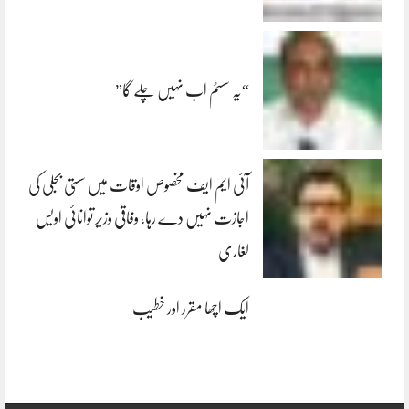
“یہ سسٹم اب نہیں چلے گا”
آئی ایم ایف مخصوص اوقات میں سستی بجلی کی
اجازت نہیں دے رہا، وفاقی وزیر توانائی اویس
لغاری
ایک اچھا مقرر اور خطیب