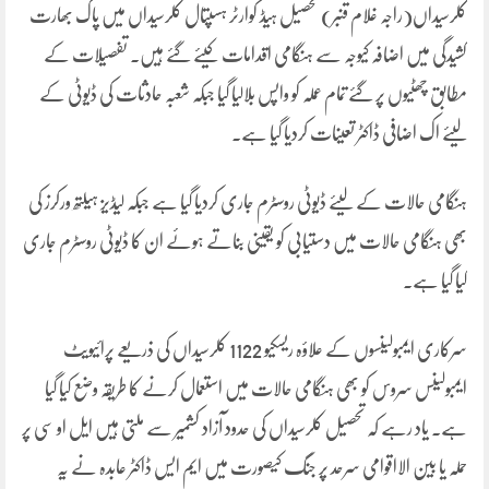
کلرسیداں(راجہ غلام قنبر) تحصیل ہیڈ کوارٹر ہسپتال کلرسیداں میں پاک بھارت
کشیدگی میں اضافہ کیوجہ سے ہنگامی اقدامات کیئے گئے ہیں۔ تفصیلات کے
مطابق چھٹیوں پر گئے تمام عملہ کو واپس بلالیا گیا جبکہ شعبہ حادثات کی ڈیوٹی کے
لیئے اک اضافی ڈاکٹر تعینات کردیا گیا ہے۔
ہنگامی حالات کے لیئے ڈیوٹی روسٹرم جاری کردیا گیا ہے جبکہ لیڈیز ہیلتھ ورکرز کی
بھی ہنگامی حالات میں دستیابی کو یقینی بناتے ہوئے ان کا ڈیوٹی روسٹرم جاری
کیا گیا ہے۔
سرکاری ایمبولینسوں کے علاؤہ ریسکیو 1122 کلرسیداں کی ذریعے پرائیویٹ
ایمبولینس سروس کو بھی ہنگامی حالات میں استعمال کرنے کا طریقہ وضع کیا گیا
ہے۔ یاد رہے کہ تحصیل کلرسیداں کی حدود آزاد کشمیر سے ملتی ہیں ایل او سی پر
حملہ یا بین الااقوامی سرحد پر جنگ کیصورت میں ایم ایس ڈاکٹر عابدہ نے یہ