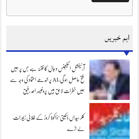
اہم خبریں
آرٹیفشل انٹلیجنس دجال کا فتنہ ہے جس پر ہمیں
فتح حاصل ہو گی،AI پر اندھے اعتماد کی وجہ سے
ہمیں خطرات لاحق ہیں پروفیسر احمد رفیق
کلرسیداں ڈکیتی‘ڈاکو1 کروڑ کے طلائی زیورات
لے اڑے