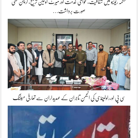
محکمہ ریونیو میں شفافیت، عوامی خدمت اور میرٹ اولین ترجیح، کرپشن کسی
صورت برداشت…
سی پی او،راولپنڈی کی انجمن تاجران کے عہدیداران سے تعارفی میٹنگ