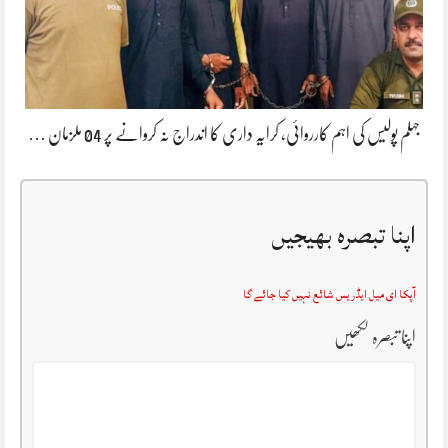
جہلم پولیس کی اہم کارروائی، کرایہ داری کا اندراج نہ کروانے پر 04 ملزمان …
اپنا تبصرہ بھیجیں
آپکا ای میل ایڈریس شائع نہیں کیا جائے گا
اپنا تبصرہ لکھیں