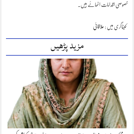
خصوصی اقدامات اٹھائے ہیں۔
کیٹاگری میں :
علاقائی
مزید پڑھیں