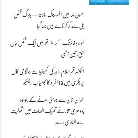
بھون نلہ میں افسوسناک حادثہ — بزرگ شخص
پلی سے گر کر نالے میں بہہ گیا
کہوٹہ: فائرنگ کے واقعے میں ایک شخص جاں
بحق، تین زخمی
انجینئر قمراسلام راجہ کی کمبوڈیا سے ہنگامی کال
پر چکری میں 16 افراد کا کامیاب ریسکیو
عمران خان سے دوستی ہونے کے باوجود
چودھری نثار نے تحریک انصاف میں شمولیت
سے انکاری رہے