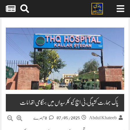
Skip
to
content
پاک بھارت کشیدگی،ٹی ایچ کیو کلرسیداں میں ہنگامی اقدامات
07/05/2025
Abdul Khateeb
0 تبصرے