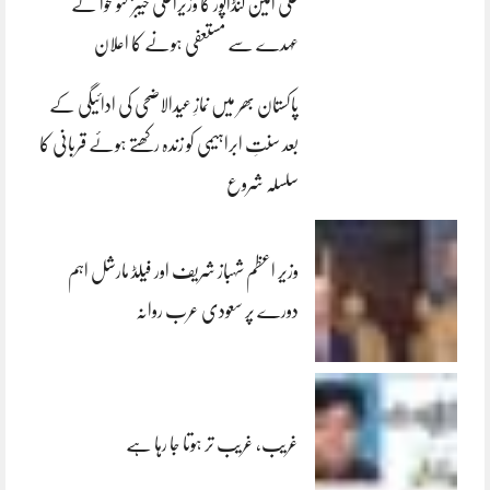
علی امین گنڈاپور کا وزیراعلیٰ خیبرپختونخوا کے
عہدے سے مستعفی ہونے کا اعلان
پاکستان بھر میں نمازِ عیدالاضحی کی ادائیگی کے
بعد سنتِ ابراہیمی کو زندہ رکھتے ہوئے قربانی کا
سلسلہ شروع
وزیر اعظم شہباز شریف اور فیلڈ مارشل اہم
دورے پر سعودی عرب روانہ
غریب، غریب تر ہوتا جا رہا ہے