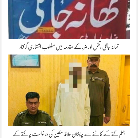
تھانہ جاتلی ،قتل اور ضرر کے مقدمہ میں مطلوب اشتہاری گرفتار
جہلم کتے کے کاٹنے سے پریشان علاقہ مکین کی درخواست پر کتے کے