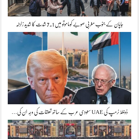
جاپان کے جنوب مغربی صوبے کوماموتو میں 7.1 شدت کا شدید زلزلہ
ڈونلڈ ٹرمپ کی UAE سعودی عر ب کے ساتھ تعلقات کی وجہ ان کی…