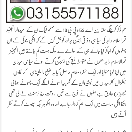
ہم ذکر کرینگے حلقہ این اے 53 و پی پی 10 سے مسلم لیگ ن کے امیدوار انجینئر
قمر اسلام راجہ کی سیاسی و ذاتی زندگی پر اور کوشش کریں گے کہ انکی زندگی کے ان
پہلووں کو اجاگر کیا جائے جن کے حوالے سے لوگ بہت کم جانتے ہیں انجینئر
قمرالاسلام راجہ جنھوں نے متوسط طبقے کی نمائندگی کرتے ہوئے سیاسی میدان
میں اپنا لوہا منوایا اور ایک منفرد مقام حاصل کیا یہ ضلع راولپنڈی کے گاوں
بھکڑال کلرسیداں میں نوشیروان کے گھر پیدا ہوئے انکے ایک چھوٹے بھائی
میجر(ر) طارق ہے جنھوں نے فوج سے قبل از وقت ریٹائرمنٹ لے لی تھی
جنکا انکی سیاست میں ایک اہم کردار رہا ہے اور وہ انکو ہر جگہ سپورٹ کرتے نظر
آتے ہیں