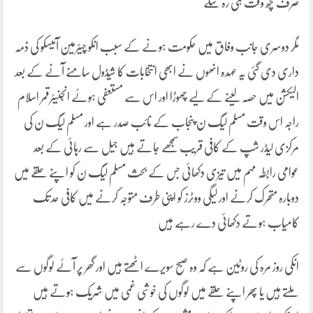
صرف کچھ وقت ہی رہ سکے
مگر دوسری جانب وفاق میں حکومت ہونے کے سبب انکو چیئرمین آئیسکو کی ذمہ
داری دی گئی یہ عہدہ انھوں نے ابھی انتخابات کا شیڈول سامنے آنے کے بعد
الیکشن میں حصہ لینے کے لیے چھوڑا اور اس سے مستعفی ہوئے انجنیئرقمر اسلام
راجہ اس وقت مسلم لیگ ن پنجاب کے نائب صدر ہے اور مسلم لیگ ن کی
مرکزی لیڈر شپ کے کافی قریب سمجھے جاتے ہیں جیل سے رہائی کے بعد
عوامی رابطہ مہم میں تیزی دکھائی جس کے بحث مسلم لیگ ن کو اپنے حلقے میں
دوبارہ متحرک کرنے اور لیگی ووٹرز کو اپنی طرف متوجہ کرنے میں کافی حد تک
کامیاب ہوتے دکھائی دے رہے ہیں
انکی روز مرہ کی روٹین ہے کہ وہ صبح سویرے اٹھتے ہیں اور گھر پر آئے لوگوں سے
ملتے ہیں یا پھر اپنے حلقے میں لوگوں کی خوشی غمی میں شریک ہوتے ہیں