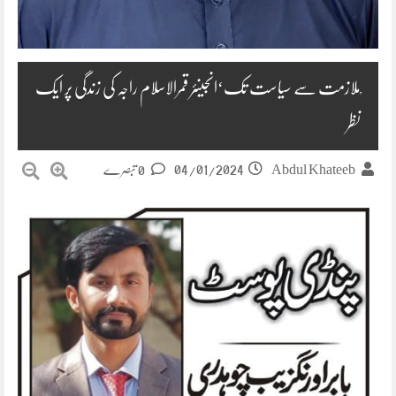
ْملازمت سے سیاست تک‘انجینئر قمرالاسلام راجہ کی زندگی پر ایک
نظر
04/01/2024
Abdul Khateeb
0 تبصرے