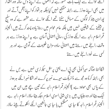
انکے حوالے سے ایک بات مشہور ہے کہ انھوں نے اپنے دس سالہ دور اقتدار
میں بھی اپنے ووٹرز سے رابطہ منقطع نہیں کیا بلکہ ہر اتوار کو اپنے آفس آتے اور
پورا دن بیٹھ کر لوگوں کے مسائل سنتے تھے انکے حوالے سے مشہور ہے کہ وہ سٹیج
پر بیٹھنے کے شوقین نہیں ہیں بلکہ عام عوام میں رہنا زیادہ پسند کرتے ہیں انجینئر
قمر اسلام راجہ سے انکے ووٹرز کی رسائی انتہائی آسان ہے یہ اپنے ووٹرز سے ہر
وقت رابطے میں رہتے ہیں انتہائی سادہ مزاج طبیعت کے آدمی ہے اور ہر
کسی سے خود رابطے میں رہتے
انکا کہنا ہوتا کہ میرا کوئی بھی پی اے یعنی پرسنل سیکرٹری نہیں ہے جس نے
بھی رابطہ کرنا وہ مجھ سے ڈائریکٹ میرے نمبر پر کرے اور انکا نمبر انکے ہر ووٹر
کے پاس بھی موجود ہے ]انجینئر قمر اسلام راجہ کے تین بچے ہیں جن میں
ایک بیٹا اور دو بیٹیاں ہیں بڑی بیٹی اسوی اسلام جبکہ بیٹا سالار اسلام راجہ ہے
انجینئر قمر اسلام راجہ کا سیاسی مستقبل یا سیاسی جانشین انکے اکلوتے بیٹے سالار