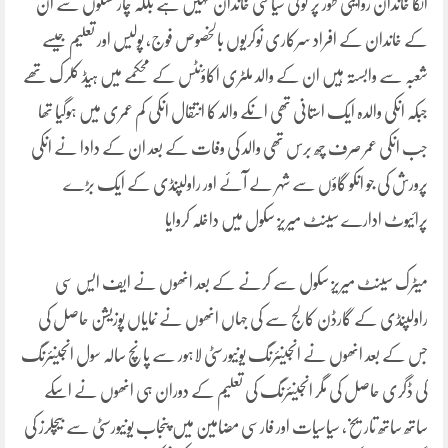
انکا خاندان روایتی طور پر کوئی سیاسی خاندان نہیں ہے بلکہ چار نسلوں سے ان
کے خاندان کے افراد سرکاری نوکریوں بالخصوص فوج، پولیس اور تعلیم جیسے
شعبہ سے وابستہ ہیں ان کے والد ملٹری اکاؤنٹس کے محکمے میں ہیڈ کلرک تھے
جبکہ انکی والدہ ایک استانی تھی انکے والد کا انتقال انکی کم عمری میں ہوگیا تھا
جب انکی عمر صرف چھ برس تھی والد کی وفات کے بعد ان کے دادا نے انکی
پرورش کی جو انکو گاؤں سے شہر لے آئے اور راولپنڈی کے ایک بڑے
پرائیوٹ ادارے سینٹ میریز سکول میں داخلہ کروایا
میٹرک سینٹ میریز سکول سے کرنے کے بعد انھوں نے ایف ایس سی
راولپنڈی کے گارڈن کالج سے کی جہاں انھوں نے نمایاں پوزیشن حاصل کی
جس کے بعد انھوں نے انجینئرنگ یونیورسٹی لاہور سے پانچ سالہ سول انجینئرنگ
کی ڈگری حاصل کی مگر انجینئرنگ کی تعلیم کے دوران ہی انھوں نے اسکے
ساتھ ساتھ تاریخ، سیاسیات اور فارسی مضامین میں پنجاب یونیورسٹی سے بیچلرز کی