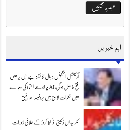
اہم خبریں
آرٹیفشل انٹلیجنس دجال کا فتنہ ہے جس پر ہمیں
فتح حاصل ہو گی،AI پر اندھے اعتماد کی وجہ سے
ہمیں خطرات لاحق ہیں پروفیسر احمد رفیق
کلرسیداں ڈکیتی‘ڈاکو1 کروڑ کے طلائی زیورات