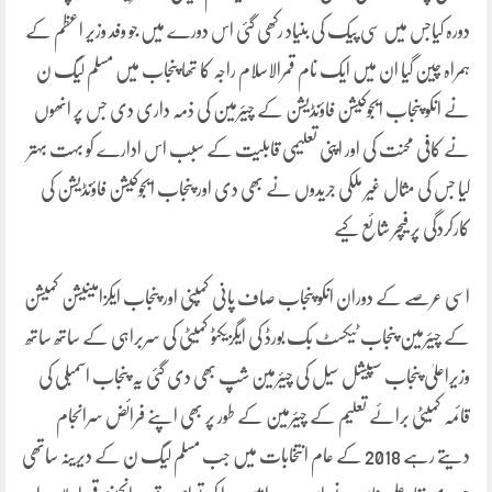
دورہ کیاجس میں سی پیک کی بنیاد رکھی گئی اس دورے میں جو وفد وزیر اعظم کے
ہمراہ چین گیا ان میں ایک نام قمرالاسلام راجہ کا تھا پنجاب میں مسلم لیگ ن
نے انکو پنجاب ایجوکیشن فاؤنڈیشن کے چیئرمین کی ذمہ داری دی جس پر انھوں
نے کافی محنت کی اور اپنی تعلیمی قابلیت کے سبب اس ادارے کو بہت بہتر
کیا جس کی مثال غیر ملکی جریدوں نے بھی دی اور پنجاب ایجوکیشن فاؤنڈیشن کی
کارکردگی پر فیچر شائع کیے
اسی عرصے کے دوران انکو پنجاب صاف پانی کمپنی اور پنجاب ایکزامینیشن کمیشن
کے چیئرمین پنجاب ٹیکسٹ بک بورڈ کی ایگزیکٹو کمیٹی کی سربراہی کے ساتھ ساتھ
وزیراعلیٰ پنجاب سپیشل سیل کی چیئرمین شپ بھی دی گئی یہ پنجاب اسمبلی کی
قائمہ کمیٹی برائے تعلیم کے چیئرمین کے طور پر بھی اپنے فرائض سرانجام
دیتے رہے 2018 کے عام انتخابات میں جب مسلم لیگ ن کے دیرینہ ساتھی