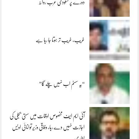
دورے پر سعودی عرب روانہ
غریب، غریب تر ہوتا جا رہا ہے
“یہ سسٹم اب نہیں چلے گا”
آئی ایم ایف مخصوص اوقات میں سستی بجلی کی
اجازت نہیں دے رہا، وفاقی وزیر توانائی اویس
لغاری