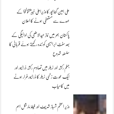
علی امین گنڈاپور کا وزیراعلیٰ خیبرپختونخوا کے
عہدے سے مستعفی ہونے کا اعلان
پاکستان بھر میں نمازِ عیدالاضحی کی ادائیگی کے
بعد سنتِ ابراہیمی کو زندہ رکھتے ہوئے قربانی کا
سلسلہ شروع
جہلم رکشہ اور ٹریلر میں تصادم رکشہ ڈرائیور اور
ایک عورت زخمی ٹریلر کا ڈرائیور فرار ہونے
میں کامیاب
وزیر اعظم شہباز شریف اور فیلڈ مارشل اہم