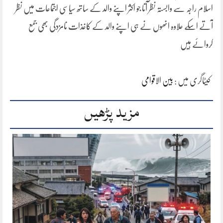
اسلام راجہ سے وابستہ نظر آتا جو اکثر اپنے والد کے ساتھ سیاسی اجتماعات میں نظر
آتے اسکے علاوہ انھوں نے ہی اپنے والد کے کاغذات نامزدگی بھی جمع
کروائے ہیں
کیٹاگری میں :
بین الاقوامی
مزید پڑھیں