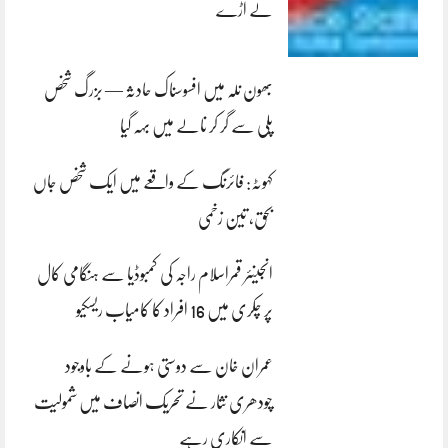
لے اڑے
بھون نلہ میں افسوسناک حادثہ — بزرگ شخص
پلی سے گر کر نالے میں بہہ گیا
کہوٹہ: فائرنگ کے واقعے میں ایک شخص جاں
بحق، تین زخمی
انجینئر قمراسلام راجہ کی کمبوڈیا سے ہنگامی کال
پر چکری میں 16 افراد کا کامیاب ریسکیو
عمران خان سے دوستی ہونے کے باوجود
چودھری نثار نے تحریک انصاف میں شمولیت
سے انکاری رہے