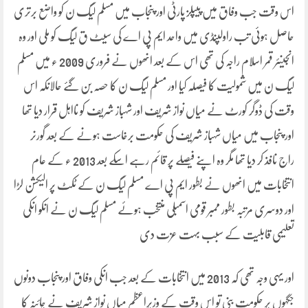
اس وقت جب وفاق میں پیپلز پارٹی اور پنجاب میں مسلم لیگ ن کو واضع برتری
حاصل ہوئی تب راولپنڈی میں واحد ایم پی اے کی سیٹ ق لیگ کو ملی اور وہ
انجینئر قمر اسلام راجہ کی تھی اس کے بعد انھوں نے فروری 2009 ء میں مسلم
لیگ ن میں شمولیت کا فیصلہ کیا اور مسلم لیگ ن کا حصہ بن گئے حالانکہ اس
وقت کی ڈوگر کورٹ نے میاں نواز شریف اور شہباز شریف کو نااہل قرار دیا تھا
اور پنجاب میں میاں شہباز شریف کی حکومت برخاست ہونے کے بعد گورنر
راج نافذ کر دیا تھا مگر وہ اپنے فیصلے پر قائم رہے اسکے بعد 2013 ء کے عام
انتخابات میں انھوں نے بطور ایم پی اے مسلم لیگ ن کے ٹکٹ پر الیکشن لڑا
اور دوسری مرتبہ بطور ممبر قومی اسمبلی منتخب ہوئے مسلم لیگ ن نے انکو انکی
تعلیمی قابلیت کے سبب بہت عزت دی
اور یہی وجہ تھی کہ 2013 میں انتخابات کے بعد جب انکی وفاق اور پنجاب دونوں
جگہوں پر حکومت بنی تو اس وقت کے وزیراعظم میاں نواز شریف نے چائنہ کا