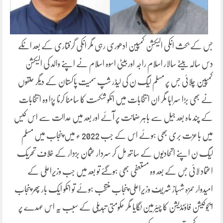
جس کے بحث انکی الیکشن کمپین ادھوری رہی مگر انکی گرفتاری کے بعد انکے
دس سالہ بیٹے سالار اسلام راجہ اور بیٹی اسوہ اسلام نے اپنے والد کی الیکشن
کمپین چلائی جس پر مسلم لیگ ن کی لیڈر شپ سمیت پاکستان کے دیگر حلقوں
نے بھی بڑا سراہا مگر ان انتخابات میں انکو شکست کا سامنا کرنا پڑا وہ انتخابات
کے چند ماہ بعد جیل سے باہر ضمانت پر آئے اور بعد میں عدالت سے اس کیس
میں باعزت بری بھی ہوئے اس کے جب 2022 ء میں پنجاب میں مسلم
لیگ ن اپنے اتحادیوں کے ساتھ مل کر سردار عثمان بزدار کے خلاف تحریک
اعتماد لائی جس کے بعد وہ مستعفی بھی ہوگئے تو بعد میں جب وزیراعلی کے
امیدوار حمزہ شہباز شریف وزیراعلی پنجاب منتخب ہوئے تو انکو ایک بار پھر پنجاب
ایجوکیشن فاؤنڈیشن کا چیئرمین لگایا مگر حکومتی تبدیلی کے سبب یہ اس عہدے پر