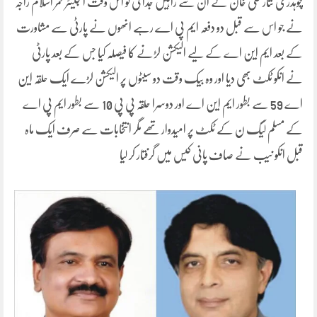
چوہدری نثار علی خان نے ان سے راہیں جدا کی تو اس وقت انجینئر قمر اسلام راجہ
نے جو اس سے قبل دو دفعہ ایم پی اے رہے انھوں نے پارٹی سے مشاورت
کے بعد ایم این اے کے لیے الیکشن لڑنے کا فیصلہ کیا جس کے بعد پارٹی
نے انکو ٹکٹ بھی دیا اور وہ بیک وقت دو سیٹوں پر الیکشن لڑے ایک حلقہ این
اے 59 سے بطور ایم این اے اور دوسرا حلقہ پی پی 10 سے بطور ایم پی اے
کے مسلم لیگ ن کے ٹکٹ پر امیدوار تھے مگر انتخابات سے صرف ایک ماہ
قبل انکو نیب نے صاف پانی کیس میں گرفتار کر لیا