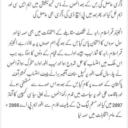
ڈگری حاصل کی جس کے بعد انھوں نے ماس کمیونیکیشن میں ایم ایس سی اور
ایم فل کیا اور پھر بعد میں پی ایچ ڈی کی ڈگری بھی حاصل کی
انجینئر قمر اسلام راجہ نے مختلف مقابلے کے امتحانات میں بھی حصہ لیا اور
سول سروس کا امتحان پاس کیا جس کے بعد کچھ اہم عہدوں پر یہ فائز رہے انجینئر
قمر اسلام راجہ کا شمار نیب جیسے ادارے کے قیام کے دنوں کا ہوتا ہے جب
اس ملک میں احتساب کا عمل شروع ہوا اور نیب بطور ادارہ متحرک ہوا تو انھوں
نے چار سال تک بطور پرنسپل سٹاف آفیسر برائے چیف احتساب کمشنر آف
پاکستان کے عہدے پر کام کیا جس کے بعد وہ اس عہدے سے مستعفی ہوئے
اور باقاعدہ عملی طور پر سیاست میں قدم رکھا انھوں نے اپنی سیاسی کمپین کا آغاز
2007 میں کیا اور مسلم لیگ ق کے پلیٹ فارم سے بطور ایم پی اے 2008 ء
کے عام انتخابات میں حصہ لیا