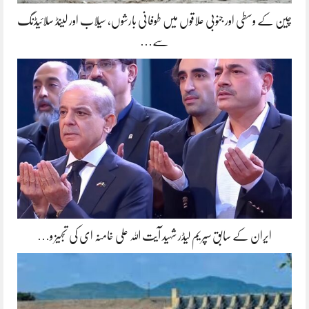
چین کے وسطی اور جنوبی علاقوں میں طوفانی بارشوں، سیلاب اور لینڈ سلائیڈنگ
سے…
ایران کے سابق سپریم لیڈر شہید آیت اللہ علی خامنہ ای کی تجہیز و…