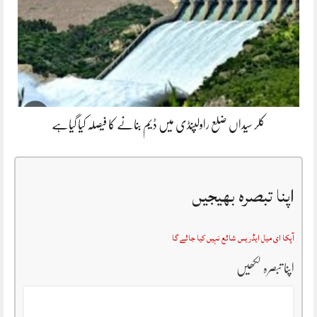
کلر سیداں ضلع راولپنڈی میں ڈیم بنانے کا فیصلہ کیا گیاہے
اپنا تبصرہ بھیجیں
آپکا ای میل ایڈریس شائع نہیں کیا جائے گا
اپنا تبصرہ لکھیں