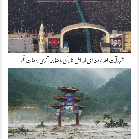
شہید آیت اللہ خامنہ ای اور اہل خانہ کی با ضابطہ آخری رسومات قم…