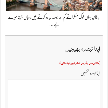
برطانیہ جہاں لوگ مسکراتے کم اور فیصلہ زیادہ کرتے ہیں، وہاں پہنچنا میرے
لیے…
اپنا تبصرہ بھیجیں
آپکا ای میل ایڈریس شائع نہیں کیا جائے گا
اپنا تبصرہ لکھیں