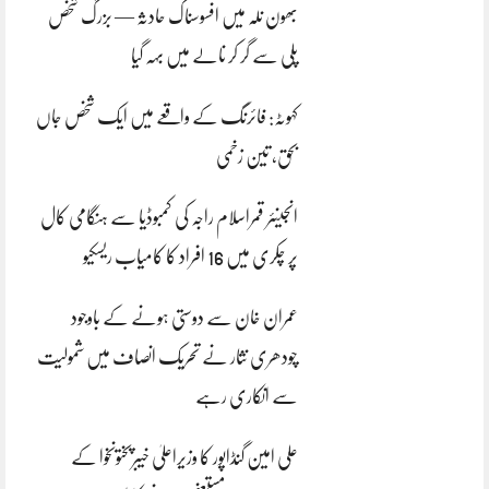
بھون نلہ میں افسوسناک حادثہ — بزرگ شخص
پلی سے گر کر نالے میں بہہ گیا
کہوٹہ: فائرنگ کے واقعے میں ایک شخص جاں
بحق، تین زخمی
انجینئر قمراسلام راجہ کی کمبوڈیا سے ہنگامی کال
پر چکری میں 16 افراد کا کامیاب ریسکیو
عمران خان سے دوستی ہونے کے باوجود
چودھری نثار نے تحریک انصاف میں شمولیت
سے انکاری رہے
علی امین گنڈاپور کا وزیراعلیٰ خیبرپختونخوا کے