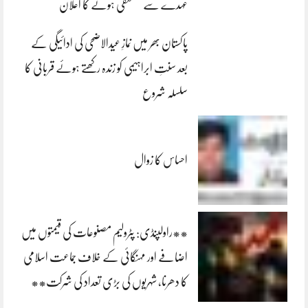
عہدے سے مستعفی ہونے کا اعلان
پاکستان بھر میں نمازِ عیدالاضحی کی ادائیگی کے
بعد سنتِ ابراہیمی کو زندہ رکھتے ہوئے قربانی کا
سلسلہ شروع
احساس کا زوال
**راولپنڈی: پٹرولیم مصنوعات کی قیمتوں میں
اضافے اور مہنگائی کے خلاف جماعت اسلامی
کا دھرنا، شہریوں کی بڑی تعداد کی شرکت**