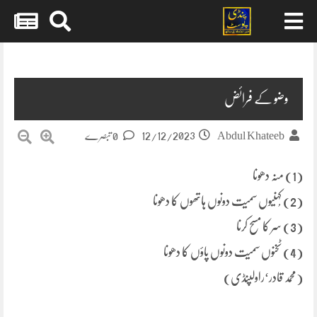
Skip
to
content
وضو کے فرائض
12/12/2023
Abdul Khateeb
0 تبصرے
(1) منہ دھونا
(2) کُہنیوں سمیت دونوں ہاتھوں کا دھونا
(3) سر کا مسح کرنا
(4) ٹخنوں سمیت دونوں پاؤں کا دھونا
(محمد قادر‘راولپنڈی)