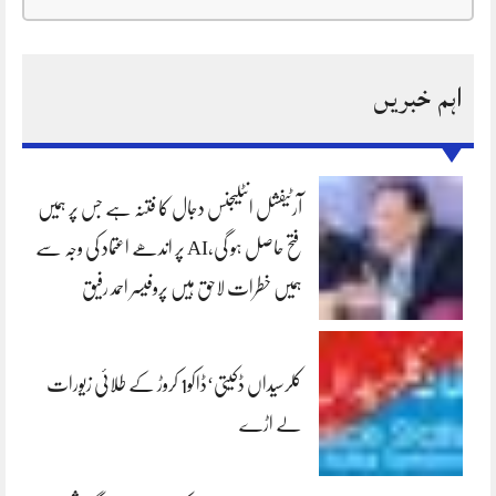
اہم خبریں
آرٹیفشل انٹلیجنس دجال کا فتنہ ہے جس پر ہمیں
فتح حاصل ہو گی،AI پر اندھے اعتماد کی وجہ سے
ہمیں خطرات لاحق ہیں پروفیسر احمد رفیق
کلرسیداں ڈکیتی‘ڈاکو1 کروڑ کے طلائی زیورات
لے اڑے