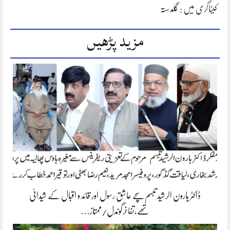
کیٹاگری میں :
گلدستہ
مزید پڑھیں
ڈاکٹر ہارون الرشید تبسم سچے عاشق رسول اور قائد و اقبال کے شیدائی
تھے،تفاخرگوندل/ممتاز…