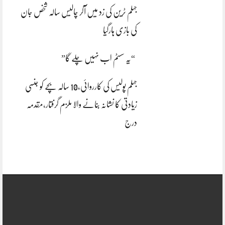
جہلم ٹرین کی زد میں آکر چالیس سالہ شخص جان
کی بازی ہارگیا
“یہ سسٹم اب نہیں چلے گا”
جہلم پولیس کی کارروائی،10 سالہ بچے کو جنسی
زیادتی کا نشانہ بنانے والا ملزم گرفتار،مقدمہ
درج