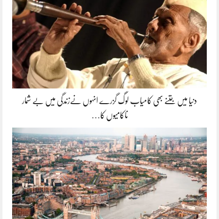
دنیا میں جتنے بھی کامیاب لوگ گزرے انہوں نےزندگی میں بے شمار
ناکامیوں کا…