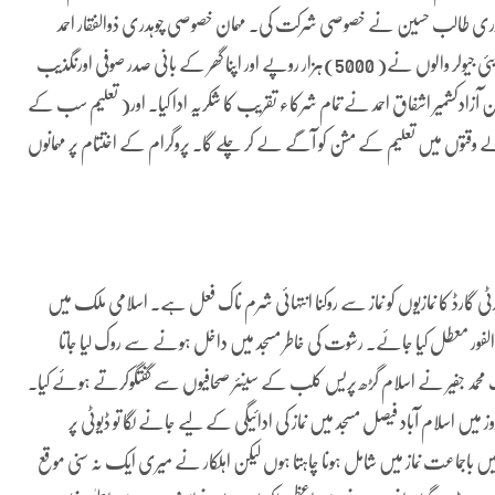
ی، چوہدری طالب حسین نے خصوصی شرکت کی۔ مہمان خصوصی چوہدری ذوالفقار احمد
بجاڑوی نے اپنی جانب سے( 20000 )ہزار روپے، حاجی محمد سلیم دوبئی جیولر والوں نے( 5000)ہزار روپے اور اپنا گھر کے بانی صدر صوفی اورنگذیب
یلپ لائن آزادکشمیر اشفاق احمد نے تمام شرکاء تقریب کا شکریہ ادا کیا۔ اور( تعلیم سب کے
والے وقتوں میں تعلیم کے مشن کو آگے لے کر چلے گا۔ پروگرام کے اختتام پر مہمانوں
ی گارڈ کا نمازیوں کو نماز سے روکنا انتہائی شرم ناک فعل ہے۔ اسلامی ملک میں
ی الفور معطل کیا جائے۔ رشوت کی خاطر مسجد میں داخل ہونے سے روک لیا جاتا
 محمد جفیر نے اسلام گڑھ پریس کلب کے سینئر صحافیوں سے گفتگوکرتے ہوئے کیا۔
میں اسلام آباد فیصل مسجد میں نماز کی ادائیگی کے لیے جانے لگا تو ڈیوٹی پر
یں باجماعت نماز میں شامل ہونا چاہتا ہوں لیکن اہلکار نے میری ایک نہ سنی موقع