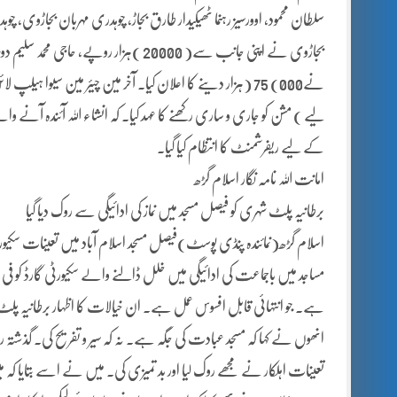
سلطان محمود، اوورسیز رہنما ٹھیکیدار طارق بجاڑ، چوہدری مہربان بجاڑو
نے000) 75 (ہزار دینے کا اعلان کیا۔ آخر مین چیئر مین سیوا ہ
لیے ) مشن کو جاری و ساری رکھنے کا عہد کیا۔ کہ انشاء اللہ آئندہ آنے 
کے لیے ریفرشمنٹ کا انتظام کیا گیا۔
امانت اللہ نامہ نگار اسلام گڑھ
برطانیہ پلٹ شہری کو فیصل مسجد میں نماز کی ادائیگی سے روک دیا گیا
اسلام گڑھ(نمائندہ پنڈی پوسٹ)فیصل مسجد اسلام آباد میں تعینات سکیورٹ
مساجد میں باجماعت کی ادائیگی میں خلل ڈالنے والے سکیورٹی گارڈ کو ف
ہے۔ جو انتہائی قابل افسوس عمل ہے۔ ان خیالات کا اظہار برطانیہ پلٹ
انھوں نے کہا کہ مسجد عبادت کی جگہ ہے۔ نہ کہ سیر و تفریح کی۔ گذشتہ روز 
تعینات اہلکار نے مجھے روک لیا اور بد تمیزی کی۔ میں نے اسے بتایا کہ م