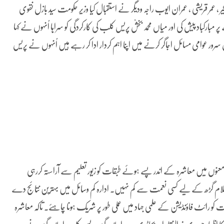
یر ، عمر قریشی ، عمران ایوب راجہ ودیگر نے استقبال کیا وزیر حکومت سید بازل نقوی
بارکباد پیش کی اور میاں محمد بخشؒ پریس کلب کی کارکردگی کو سراہا اُنہوں نے کہا
ور عوامی مسائل اجاگر کرنے میں اپنا اہم کردار ادا کر رہے ہیں اُنہوں نے پریس
ی معنوں میں معاشرہ کے اندر پسے ہوئے طبقات کو زیور تعلیم سے آراستہ کررہی
ام گڑھ کے لیے کسی نعمت سے کم نہیں۔ ادارہ کم وسائل میں بہترین نتائج دے
 کو رائٹ فاؤنڈیشن کے علمی جہاد میں عملی طور پر شریک ہونا چاہئے۔ تاکہ معاشرہ