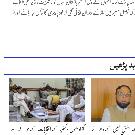
نی ضد پر ڈٹ گیا۔ انھوں نے وزیر اعظم پاکستان میاں نواز شریف،وزیر اعلیٰ پنجاب
صل مسجد میں نماز کے دوران لگائی گئی از خود پابندی کا نوٹس لیا جائے اور نماز
د پڑھیں
ئنٹ ایکشن کمیٹی کے دھرنے
آزاد جموں و کشمیر کے انتخابات کے حوالے سے