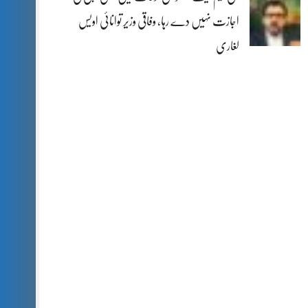
اجازت نہیں دے رہا، وفاقی وزیر توانائی اویس
لغاری