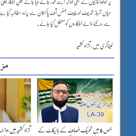
پر موجود نمازیوں نے بھی کہا کہ اسے اندر جانے دیا جائے لیکن اہلکار اپ
میاں شہباز شریف اور چیف جسٹس آف پاکستان سے پرزور مطالبہ کیا ہے کہ فی
سے روکنے والے اہلکاروں کو معطل کیا جائے۔
کیٹاگری میں :
آزاد کشمیر
مزی
جموں 6 میں تحریک انصاف کے بائیکاٹ کے
آزاد کشمیر میں جوا