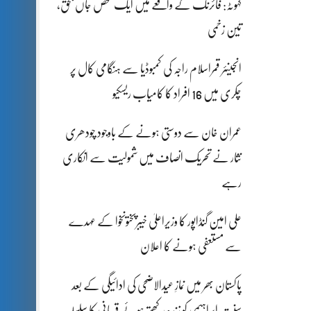
کہوٹہ: فائرنگ کے واقعے میں ایک شخص جاں بحق،
تین زخمی
انجینئر قمراسلام راجہ کی کمبوڈیا سے ہنگامی کال پر
چکری میں 16 افراد کا کامیاب ریسکیو
عمران خان سے دوستی ہونے کے باوجود چودھری
نثار نے تحریک انصاف میں شمولیت سے انکاری
رہے
علی امین گنڈاپور کا وزیراعلیٰ خیبرپختونخوا کے عہدے
سے مستعفی ہونے کا اعلان
پاکستان بھر میں نمازِ عیدالاضحی کی ادائیگی کے بعد
سنتِ ابراہیمی کو زندہ رکھتے ہوئے قربانی کا سلسلہ