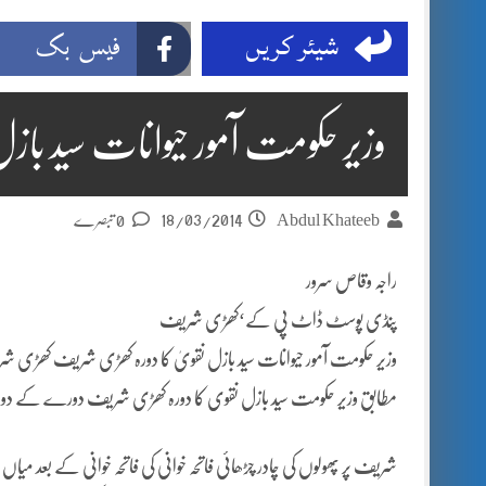
شیئر کریں
فیس بک
وزیر حکومت آمور حیوانات سید باز
18/03/2014
Abdul Khateeb
0 تبصرے
راجہ وقاص سرور
پنڈی پوسٹ ڈاٹ پی کے‘کھڑی شریف
وزیر حکومت آمور حیوانات سید بازل نقویٰ کا دورہ کھڑی شریف کھڑی ش
مطابق وزیر حکومت سید بازل نقوی کا دورہ کھڑی شریف دورے کے دوران
شریف پر پھولوں کی چادر چڑھائی فاتحہ خوانی کی فاتحہ خوانی کے بعد م