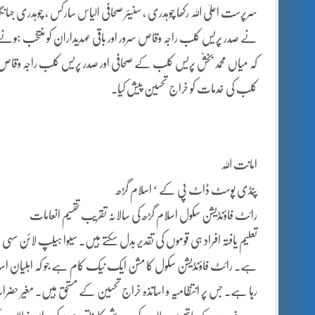
سرپرست اعلیٰ اللہ رکھا چوہدری ، سنیئر صحافی الیاس سارکس ، چوہدری جہانگ
نے صدر پریس کلب راجہ وقاص سرور اور باقی عہدیداران کو منتخب ہونے پر م
کہ میاں محمد بخشؒ پریس کلب کے صحافی اور صدر پریس کلب راجہ وقاص سر
کلب کی خدمات کو خراج تحسین پیش کیا۔
امانت اللہ
پنڈی پوسٹ ڈاٹ پی کے ‘ اسلام گڑھ
رائٹ فاؤنڈیشن سکول اسلام گڑھ کی سالانہ تقریب تقسیم انعامات
تعلیم یافتہ افراد ہی قوموں کی تقدیر بدل سکتے ہیں۔ سیوا ہیلپ لائن سہ
ہے۔ رائٹ فاؤنڈیشن سکول کا مشن ایک نیک کام ہے جو کہ اہلیان اسل
رہا ہے۔ جس پر انتظامیہ و اساتذہ خراج تحسین کے مستحق ہیں۔ مغیر حضرات