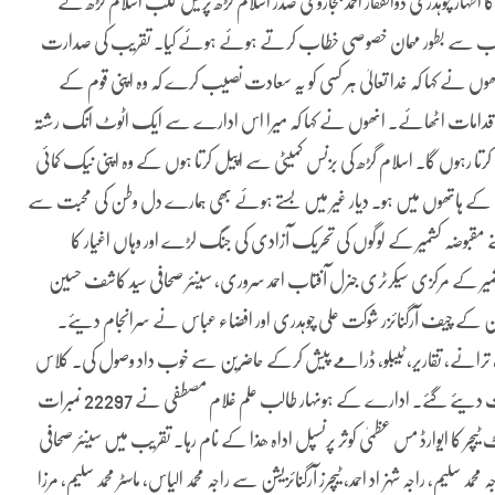
ظہار چوہدری ذوالفقار احمد بجاڑوی صدر اسلام گڑھ پریس کلب اسلام گڑھ نے
ی تقریب سے بطور مہمان خصوصی خطاب کرتے ہوئے ہوئے کیا۔ تقریب کی صدارت
انھوں نے کہا کہ خدا تعالیٰ ہر کسی کو یہ سعادت نصیب کرے کہ وہ اپنی قوم کے
لی اقدامات اٹھائے۔ انھوں نے کہا کہ میرا اس ادارے سے ایک اٹوٹ انگ رشتہ
ہوں گا۔ اسلام گڑھ کی بزنس کمیٹی سے اپیل کرتا ہوں کے وہ اپنی نیک کمائی
 شہریوں کے ہاتھوں میں ہو۔ دیار غیر میں بستے ہوئے بھی ہمارے دل وطن کی محبت سے
پنے مقبوضہ کشمیر کے لوگوں کی تحریک آزادی کی جنگ لڑے اور وہاں اغیار کا
میر کے مرکزی سیکرٹری جنرل آفتاب احمد سروری، سینئر صحافی سید کاشف حسین
ائن کے چیف آرگنائزر شوکت علی چوہدری اور افضاء عباس نے سرانجام دیئے۔
 ترانے، تقاریر، ٹیبلو، ڈرامے پیش کرکے حاضرین سے خوب داد وصول کی۔ کلاس
میں اول دوئم اور سوئم آنے والے بچوں کو ٹرافیوں کے علاوہ نقد انعامات دیئے گئے۔ ادارے کے ہونہار طالب علم غلام مصطفی نے 22297 نمبرات
 ٹاپ کیا۔ جبکہ سال 2013/14 کے لیے بسٹ ٹیچر کا ایوارڈ مس عظمیٰ کوثر پرنسپل اداہ ھذا کے نام رہا۔ تقریب میں سینئر صحافی
 سلیم، راجہ شہزاد احمد، ٹیچرز آرگنائزیشن سے راجہ محمد الیاس، ماسٹر محمد سلیم، مرزا