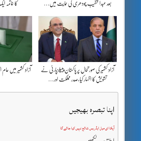
بعد عبدالخطیب چودھری کی حمایت میں…
کا خاتمہ ا
آزاد کشمیر کی صورتحال پر پاکستان پیپلزپارٹی نے
آزاد کشمیر میں عام ا
تشویش کا اظہار کیا،صدر مملکت اور…
اپنا تبصرہ بھیجیں
آپکا ای میل ایڈریس شائع نہیں کیا جائے گا