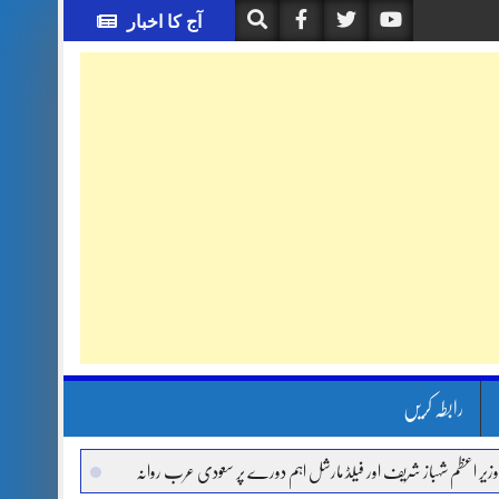
آج کا اخبار
رابطہ کریں
شہباز شریف اور فیلڈ مارشل اہم دورے پر سعودی عرب روانہ
آئی ایم ایف مخصوص اوقات م