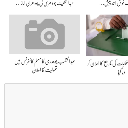
یک خوش آئند پیش…
عبدالخطیت چودھری کی چودھری ایاز…
عبدالخطیب چوھدری کا مسلم کانفرنس میں
نتخابات کی تاریخ کا اعلان کر
شمولیت کا اعلان
دیا گیا