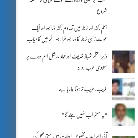
شروع
جہلم رکشہ اور ٹریلر میں تصادم رکشہ ڈرائیور اور ایک
عورت زخمی ٹریلر کا ڈرائیور فرار ہونے میں کامیاب
وزیر اعظم شہباز شریف اور فیلڈ مارشل اہم دورے پر
سعودی عرب روانہ
غریب، غریب تر ہوتا جا رہا ہے
“یہ سسٹم اب نہیں چلے گا”
آئی ایم ایف مخصوص اوقات میں سستی بجلی کی