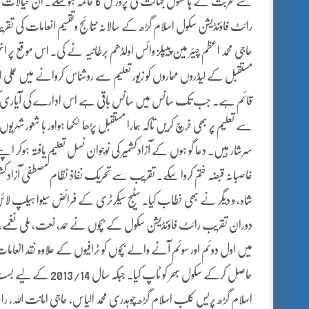
سے غربت کے ہاتھوں جہالت کی پرورش کا خاتمہ ہوسکے۔ ان خیالات کا ا
رائٹ فاؤنڈیشن سکول اسلام گڑھ کے سالانہ نتائج وتقسیم انعامات ک
حاجی محمد اعظم چیئر مین پیپلز وائس اولڈھم برطانیہ نے کی۔ اس موقع پر 
مستقبل کے لیڈروں مہماروں کو زیور تعلیم سے روشناس کروانے میں عم
قائم ہے۔ جب تک سانس میں سانس باقی ہے اس ادارے کی آیاری کرتا ر
سے تعلیم پر بھی خرچ کریں تاکہ ہمارا مستقبل پڑھا لکھا ہواور با شعور
سرشار ہیں۔ دعا گو ہوں کے آزادکشمیر کی نوجوان نسل تعلیم یافتہ ہوکر ا
غاصبانہ قبضہ ختم کروا سکے۔ تقریب سے تحریک نفاذ نظام مصطفی آزادکش
شاہ، و دیگر نے بھی خطاب کیا۔ سٹیج سیکرٹری کے فرائض سیوا ہیلپ ل
دوران تقریب رائٹ فاؤنڈیشن سکول کے بچوں نے حمد، نعت، ملی نغمے،
حاصل کرکے سکول بھر کو
اسلام گڑھ پریس کلب اسلام گڑھ چوہدری محمد الیاس، حاجی امانت اللہ، راجہ محمد