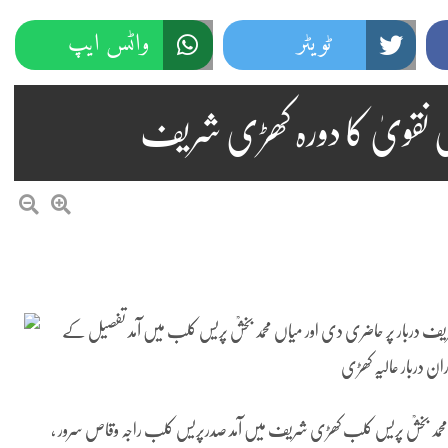
ٹویٹر
واٹس ایپ
ل نقویٰ کا دورہ کھڑی شریف
ریف دربار پر حاضری دی اور میاں محمد بخشؒ پریس کلب میں آمد تفصیل کے
 دربار عالیہ کھڑی
یاں محمد بخشؒ پریس کلب کھڑی شریف میں آمد صدرپریس کلب راجہ وقاص سرور ،