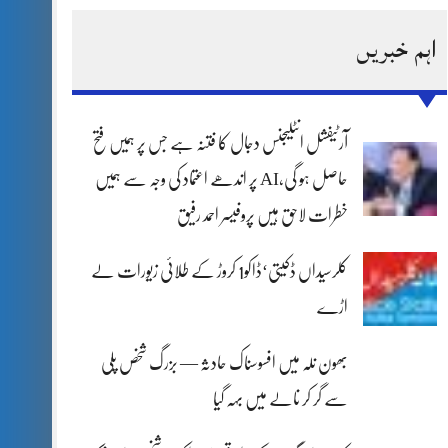
اہم خبریں
آرٹیفشل انٹلیجنس دجال کا فتنہ ہے جس پر ہمیں فتح
حاصل ہو گی،AI پر اندھے اعتماد کی وجہ سے ہمیں
خطرات لاحق ہیں پروفیسر احمد رفیق
کلرسیداں ڈکیتی‘ڈاکو1 کروڑ کے طلائی زیورات لے
اڑے
بھون نلہ میں افسوسناک حادثہ — بزرگ شخص پلی
سے گر کر نالے میں بہہ گیا