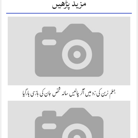
مزید پڑھیں
جہلم ٹرین کی زد میں آکر چالیس سالہ شخص جان کی بازی ہارگیا