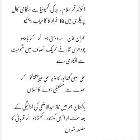
انجینئر قمراسلام راجہ کی کمبوڈیا سے ہنگامی کال
پر چکری میں 16 افراد کا کامیاب ریسکیو
عمران خان سے دوستی ہونے کے باوجود
چودھری نثار نے تحریک انصاف میں شمولیت
سے انکاری رہے
علی امین گنڈاپور کا وزیراعلیٰ خیبرپختونخوا کے
عہدے سے مستعفی ہونے کا اعلان
پاکستان بھر میں نمازِ عیدالاضحی کی ادائیگی کے
بعد سنتِ ابراہیمی کو زندہ رکھتے ہوئے قربانی کا
سلسلہ شروع