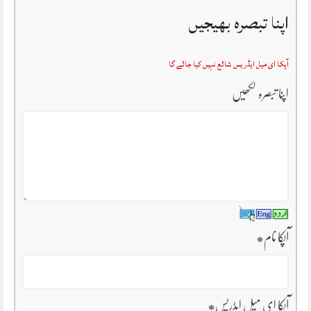
اپنا تبصرہ بھیجیں
آپکا ای میل ایڈریس شائع نہیں کیا جائے گا
اپنا تبصرہ لکھیں
آپکا نام
*
آپکا ای میل ایڈریس
*