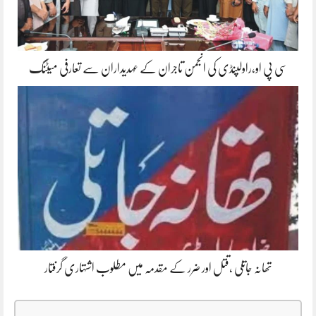
سی پی او،راولپنڈی کی انجمن تاجران کے عہدیداران سے تعارفی میٹنگ
تھانہ جاتلی ،قتل اور ضرر کے مقدمہ میں مطلوب اشتہاری گرفتار