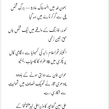
بھون نلہ میں افسوسناک حادثہ — بزرگ شخص
پلی سے گر کر نالے میں بہہ گیا
کہوٹہ: فائرنگ کے واقعے میں ایک شخص جاں
بحق، تین زخمی
انجینئر قمراسلام راجہ کی کمبوڈیا سے ہنگامی کال
پر چکری میں 16 افراد کا کامیاب ریسکیو
عمران خان سے دوستی ہونے کے باوجود
چودھری نثار نے تحریک انصاف میں شمولیت
سے انکاری رہے
علی امین گنڈاپور کا وزیراعلیٰ خیبرپختونخوا کے