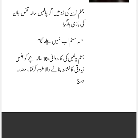
جہلم ٹرین کی زد میں آکر چالیس سالہ شخص جان
کی بازی ہارگیا
“یہ سسٹم اب نہیں چلے گا”
جہلم پولیس کی کارروائی،10 سالہ بچے کو جنسی
زیادتی کا نشانہ بنانے والا ملزم گرفتار،مقدمہ
درج