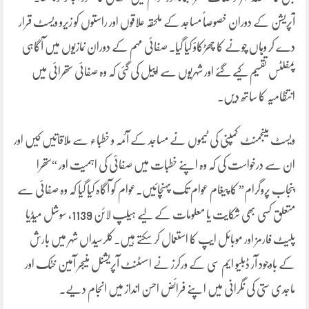
آپریشن کے دوران خصوصاً مساجد کے ملحقہ علاقوں اور راستوں کو زیرو ویسٹ قرار
دے کر وہاں چونے کا چھڑکاؤ کیا گیا۔ صفائی مہم کے دوران نمازیوں میں آگاہی
پمفلٹس تقسیم کیے گئے اور شہریوں سے اپیل کی گئی کہ وہ صفائی ستھرائی میں
انتظامیہ کا ساتھ دیں۔
ویسٹ مینجمنٹ کمپنی کی ٹیموں نے مساجد کے آئمہ و خطباء سے ملاقاتیں کیں اور
ان سے درخواست کی کہ وہ اپنے خطبات میں صفائی کی اہمیت اور “ستھرا
پنجاب پروگرام” کا پیغام عوام تک پہنچائیں۔عوام کو آگاہ کیا گیا کہ وہ صفائی سے
متعلق کسی بھی شکایت یا معلومات کے لیے ہیلپ لائن 1139، سوشل میڈیا
پلیٹ فارمز اور موبائل ایپ کا استعمال کر سکتے ہیں۔کلرسیداں شہر میں بارش
کے باوجود آر ڈبلیو ایم سی کے ورکرز نے اسسٹنٹ آپریشنل منیجر آمین خٹک اور
ماجدی ستی کی نگرانی میں اپنے فرائض احسن انداز میں انجام دیے۔