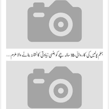
جہلم پولیس کی کارروائی،10 سالہ بچے کو جنسی زیادتی کا نشانہ بنانے والا ملزم…