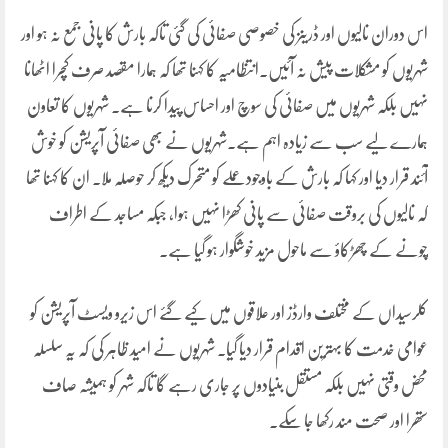
اس دوران نالیوں اور ڈرینز کی خصوصی صفائی کی گئی تاکہ بارش کا پانی جمع نہ ہو اور
شہریوں کو مشکلات پیش نہ آئیں۔انتظامیہ کا کہنا تھا کہ ہمارا مقصد صرف کچرا اٹھانا
نہیں بلکہ شہریوں میں صفائی کی سوچ اور احساس پیدا کرنا ہے۔ شہریوں کا تعاون
ہمارے لیے سب سے زیادہ اہم ہے۔شہریوں نے بھی صفائی آپریشن کو خوش
آئند قرار دیا اور کہا کہ بارش کے باوجود عملے کو متحرک دیکھ کر حوصلہ ملا۔ ان کا کہنا تھا
کہ نالیوں کی بروقت صفائی سے پانی کھڑا نہیں ہوا، جبکہ مساجد کے اطراف
چونے کے چھڑکاؤ سے ماحول مزید خوشگوار ہو گیا ہے۔
کلرسیداں کے مختلف وارڈز اور علاقوں میں کیے گئے اس زیرو ویسٹ آپریشن کو
عوامی خدمت کا بہترین اقدام قرار دیا گیا۔ شہریوں نے امید ظاہر کی کہ یہ سلسلہ
محض وقتی نہیں بلکہ مستقل بنیادوں پر جاری رہے گا تاکہ شہر کو ہمیشہ صاف
ستھرا اور صحت مند رکھا جا سکے۔