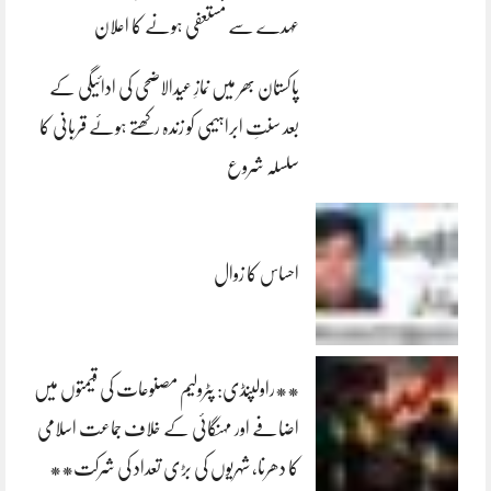
عہدے سے مستعفی ہونے کا اعلان
پاکستان بھر میں نمازِ عیدالاضحی کی ادائیگی کے
بعد سنتِ ابراہیمی کو زندہ رکھتے ہوئے قربانی کا
سلسلہ شروع
احساس کا زوال
**راولپنڈی: پٹرولیم مصنوعات کی قیمتوں میں
اضافے اور مہنگائی کے خلاف جماعت اسلامی
کا دھرنا، شہریوں کی بڑی تعداد کی شرکت**