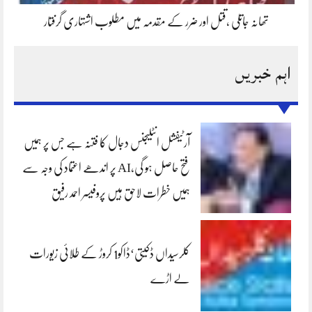
تھانہ جاتلی ،قتل اور ضرر کے مقدمہ میں مطلوب اشتہاری گرفتار
اہم خبریں
آرٹیفشل انٹلیجنس دجال کا فتنہ ہے جس پر ہمیں
فتح حاصل ہو گی،AI پر اندھے اعتماد کی وجہ سے
ہمیں خطرات لاحق ہیں پروفیسر احمد رفیق
کلرسیداں ڈکیتی‘ڈاکو1 کروڑ کے طلائی زیورات
لے اڑے