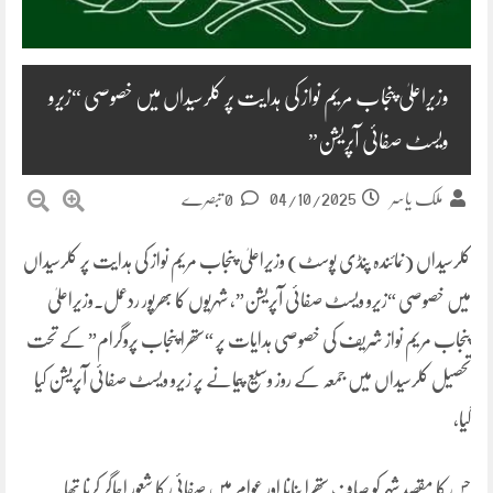
وزیراعلیٰ پنجاب مریم نواز کی ہدایت پر کلرسیداں میں خصوصی “زیرو
ویسٹ صفائی آپریشن”
04/10/2025
ملک یاسر
0 تبصرے
کلرسیداں (نمائندہ پنڈی پوسٹ) وزیراعلیٰ پنجاب مریم نواز کی ہدایت پر کلرسیداں
میں خصوصی “زیرو ویسٹ صفائی آپریشن”، شہریوں کا بھرپور ردعمل۔وزیراعلیٰ
پنجاب مریم نواز شریف کی خصوصی ہدایات پر “ستھرا پنجاب پروگرام” کے تحت
تحصیل کلرسیداں میں جمعہ کے روز وسیع پیمانے پر زیرو ویسٹ صفائی آپریشن کیا
گیا،
جس کا مقصد شہر کو صاف ستھرا بنانا اور عوام میں صفائی کا شعور اجاگر کرنا تھا۔