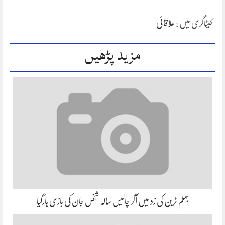
کیٹاگری میں :
علاقائی
مزید پڑھیں
جہلم ٹرین کی زد میں آکر چالیس سالہ شخص جان کی بازی ہارگیا