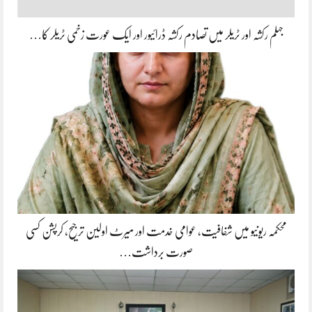
جہلم رکشہ اور ٹریلر میں تصادم رکشہ ڈرائیور اور ایک عورت زخمی ٹریلر کا…
محکمہ ریونیو میں شفافیت، عوامی خدمت اور میرٹ اولین ترجیح، کرپشن کسی
صورت برداشت…