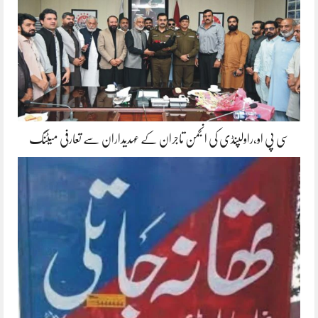
سی پی او،راولپنڈی کی انجمن تاجران کے عہدیداران سے تعارفی میٹنگ