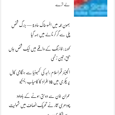
لے اڑے
بھون نلہ میں افسوسناک حادثہ — بزرگ شخص
پلی سے گر کر نالے میں بہہ گیا
کہوٹہ: فائرنگ کے واقعے میں ایک شخص جاں
بحق، تین زخمی
انجینئر قمراسلام راجہ کی کمبوڈیا سے ہنگامی کال
پر چکری میں 16 افراد کا کامیاب ریسکیو
عمران خان سے دوستی ہونے کے باوجود
چودھری نثار نے تحریک انصاف میں شمولیت
سے انکاری رہے