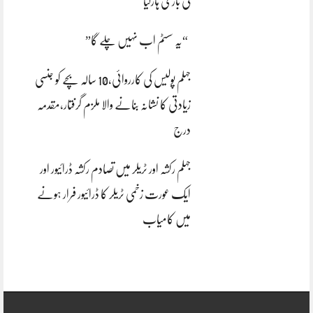
کی بازی ہارگیا
“یہ سسٹم اب نہیں چلے گا”
جہلم پولیس کی کارروائی،10 سالہ بچے کو جنسی
زیادتی کا نشانہ بنانے والا ملزم گرفتار،مقدمہ
درج
جہلم رکشہ اور ٹریلر میں تصادم رکشہ ڈرائیور اور
ایک عورت زخمی ٹریلر کا ڈرائیور فرار ہونے
میں کامیاب