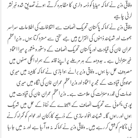
وفاقی وزیر نے کہا کہ میڈیا کو ذمہ داری کا مظاہرہ کرتے ہوئے تصدیق شدہ خبر نشر
کرنی چاہیے
وفاقی وزیر نے کہا کہ پاکستان تحریک انصاف سے اختلافات کی اطلاعات سراسر
جھوٹ اور شرپسند ذہنوں کی اختراع ہیں جسے سختی سے مسترد کرتا ہوں. وزیراعظم
عمران خان کی قیادت اور پاکستان تحریک انصاف کے دستور و منشور پر میرا اعتماد
غیر متزلزل ہے . جدوجہد کے ہر مرحلے پر اپنے قائد کے ہمراہ اگلی صفوں میں
مصروفِ عمل رہا ہوں. وفاقی وزیر برائے ہوا بازی نے کہا کہ کابینہ میں میری
موجودگی قیادت کے مجھ پر اعتماد اور وزیراعظم عمران خان کی نگاہ میں میری
خدمات کی قدر و منزلت کی علامت ہے. وزیراعظم عمران خان کی قیادت میں
پوری یکسوئی سے تحریک انصاف کے ایجنڈے کے نفاذ کے عمل میں شریک
ہوں اور رہوں گا. شرپسند افواہ سازی کے ذریعے کارکنان اور عوام کو گمراہ کرنے
کی ناکام کوشش کر رہے ہیں. وفاقی وزیر نے کہا کہ نہ وہ آ رہا ہے اور نہ میں جا رہا