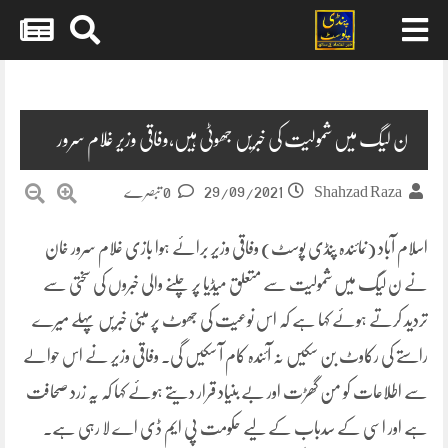
Skip
to
content
ن لیگ میں شمولیت کی خبریں جھوٹی ہیں،وفاقی وزیر غلام سرور
29/09/2021
Shahzad Raza
0 تبصرے
اسلام آباد (نمائندہ پنڈی پوسٹ) وفاقی وزیر برائے ہوا بازی غلام سرور خان
نے ن لیگ میں شمولیت سے متعلق میڈیا پر چلنے والی خبروں کی سختی سے
تردید کرتے ہوئے کہا ہے کہ اس نوعیت کی جھوٹ پر مبنی خبریں پہلے میرے
راستے کی رکاوٹ بن سکیں نہ آئندہ کام آ سکیں گی. وفاقی وزیر نے اس حوالے
سے اطلاعات کو من گھڑت اور بے بنیاد قرار دیتے ہوئے کہا کہ یہ زرد صحافت
ہے اور اسی کے سدباب کے لیے حکومت پی ایم ڈی اے لا رہی ہے.