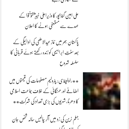
علی امین گنڈاپور کا وزیراعلیٰ خیبرپختونخوا کے
عہدے سے مستعفی ہونے کا اعلان
پاکستان بھر میں نمازِ عیدالاضحی کی ادائیگی کے
بعد سنتِ ابراہیمی کو زندہ رکھتے ہوئے قربانی کا
سلسلہ شروع
**راولپنڈی: پٹرولیم مصنوعات کی قیمتوں میں
اضافے اور مہنگائی کے خلاف جماعت اسلامی
کا دھرنا، شہریوں کی بڑی تعداد کی شرکت**
جہلم ٹرین کی زد میں آکر چالیس سالہ شخص جان