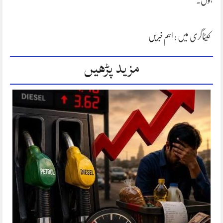
ہوں.
کیٹاگری میں :
اہم خبریں
مزید پڑھیں