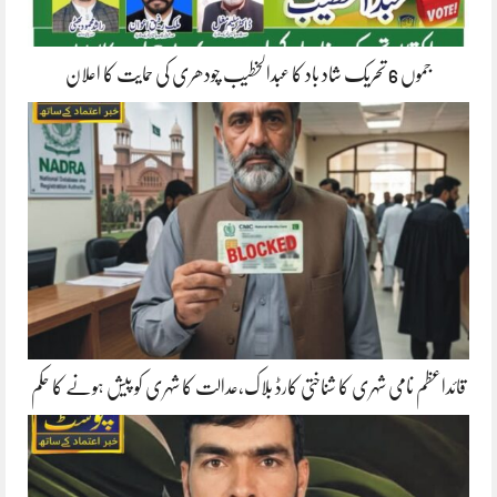
جموں 6 تحریک شاد باد کا عبدالخطیب چودھری کی حمایت کا اعلان
قائداعظم نامی شہری کا شناختی کارڈ بلاک،عدالت کا شہری کو پیش ہونے کا حکم