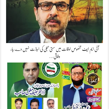
آئی ایم ایف مخصوص اوقات میں سستی بجلی کی اجازت نہیں دے رہا،
وفاقی…