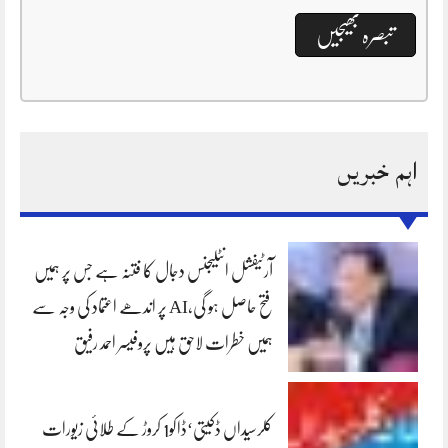
اہم خبریں
آرٹیفشل انٹلیجنس دجال کا فتنہ ہے جس پر ہمیں
فتح حاصل ہو گی،AI پر اندھے اعتماد کی وجہ سے
ہمیں خطرات لاحق ہیں پروفیسر احمد رفیق
کلرسیداں ڈکیتی‘ڈاکو1 کروڑ کے طلائی زیورات