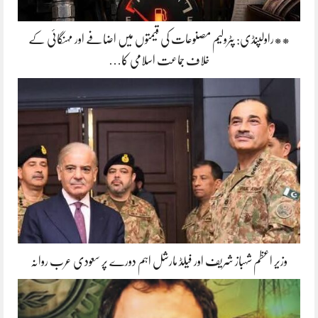
**راولپنڈی: پٹرولیم مصنوعات کی قیمتوں میں اضافے اور مہنگائی کے
خلاف جماعت اسلامی کا…
وزیر اعظم شہباز شریف اور فیلڈ مارشل اہم دورے پر سعودی عرب روانہ