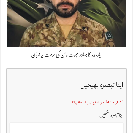
چارسدہ کا بہادر سپوت وطن کی حرمت پر قربان
اپنا تبصرہ بھیجیں
آپکا ای میل ایڈریس شائع نہیں کیا جائے گا
اپنا تبصرہ لکھیں