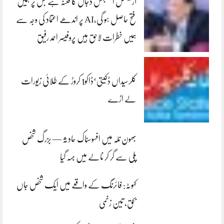
آرٹیفشل انٹلیجنس دجال کا فتنہ ہے جس پر ہمیں
فتح حاصل ہو گی،AI پر اندھے اعتماد کی وجہ سے
ہمیں خطرات لاحق ہیں پروفیسر احمد رفیق
کلرسیداں ڈکیتی‘ڈاکو1 کروڑ کے طلائی زیورات
لے اڑے
بھون نلہ میں افسوسناک حادثہ — بزرگ شخص
پلی سے گر کر نالے میں بہہ گیا
کہوٹہ: فائرنگ کے واقعے میں ایک شخص جاں
بحق، تین زخمی