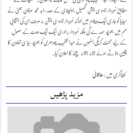
مطابق نمبردار ایسوسی ایشن تحصیل راولپنڈی کے صدر راجہ محمد عرفان بھٹی نے
میڈیا کو جاری ایک پیغام میں کہا کہ نمبردار ایسوسی ایشن نہ صرف ان کی انتخابی
مہم میں بھرپور حصہ لے گی بلکہ نمبردار برادری ایک ایک ووٹ کے حصول
کے لیے محنت کریگی انھوں نے عبدالخطیب چودھری کو بھرپور سیاسی تعاون کا
یقین دلاتے ہوئے شانہ بشانہ چلنے کا اعلان کیا.
کیٹاگری میں :
علاقائی
مزید پڑھیں