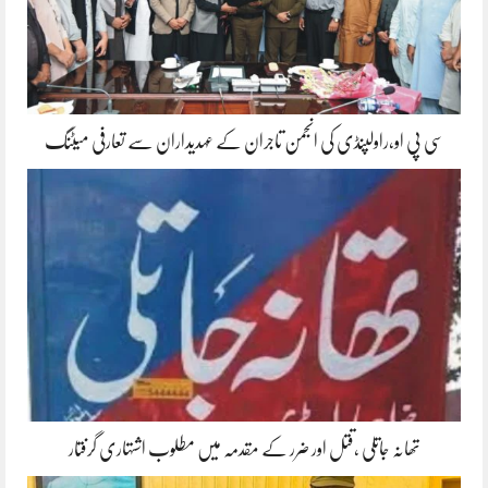
سی پی او،راولپنڈی کی انجمن تاجران کے عہدیداران سے تعارفی میٹنگ
تھانہ جاتلی ،قتل اور ضرر کے مقدمہ میں مطلوب اشتہاری گرفتار