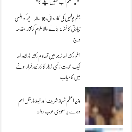
“یہ سسٹم اب نہیں چلے گا”
جہلم پولیس کی کارروائی،10 سالہ بچے کو جنسی
زیادتی کا نشانہ بنانے والا ملزم گرفتار،مقدمہ
درج
جہلم رکشہ اور ٹریلر میں تصادم رکشہ ڈرائیور اور
ایک عورت زخمی ٹریلر کا ڈرائیور فرار ہونے
میں کامیاب
وزیر اعظم شہباز شریف اور فیلڈ مارشل اہم
دورے پر سعودی عرب روانہ