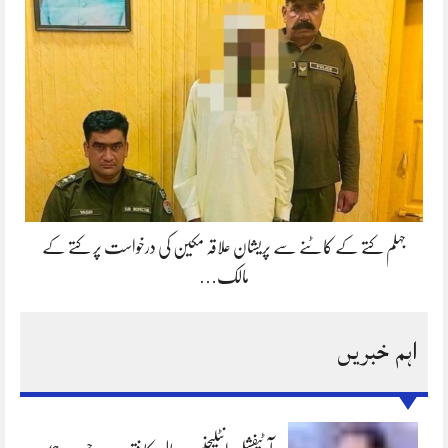
جہلم کتے کے کاٹنے سے پریشان علاقہ مکین کی درخواست پر کتے کے
مالک…
اہم خبریں