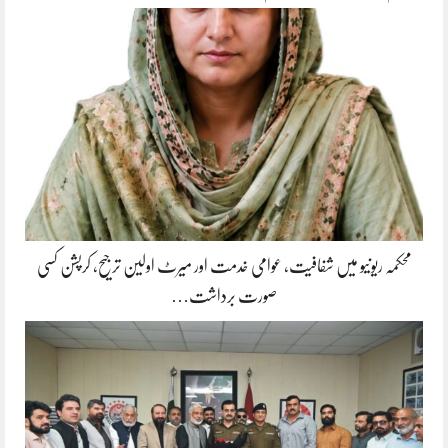
محکمہ ریونیو میں شفافیت، عوامی خدمت اور میرٹ اولین ترجیح، کرپشن کسی
صورت برداشت…