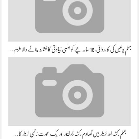
جہلم پولیس کی کارروائی،10 سالہ بچے کو جنسی زیادتی کا نشانہ بنانے والا ملزم…
جہلم رکشہ اور ٹریلر میں تصادم رکشہ ڈرائیور اور ایک عورت زخمی ٹریلر کا…