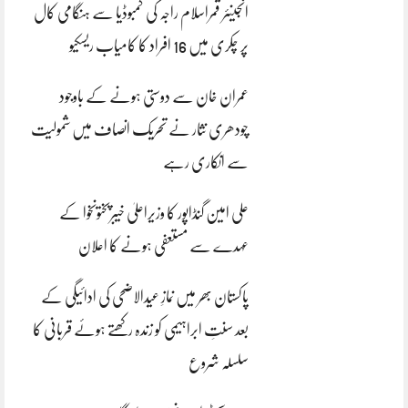
انجینئر قمراسلام راجہ کی کمبوڈیا سے ہنگامی کال
پر چکری میں 16 افراد کا کامیاب ریسکیو
عمران خان سے دوستی ہونے کے باوجود
چودھری نثار نے تحریک انصاف میں شمولیت
سے انکاری رہے
علی امین گنڈاپور کا وزیراعلیٰ خیبرپختونخوا کے
عہدے سے مستعفی ہونے کا اعلان
پاکستان بھر میں نمازِ عیدالاضحی کی ادائیگی کے
بعد سنتِ ابراہیمی کو زندہ رکھتے ہوئے قربانی کا
سلسلہ شروع