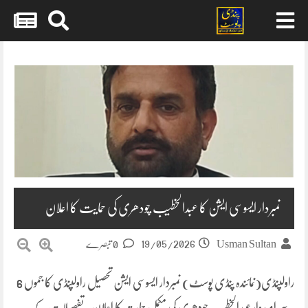
Skip
to
content
نمبردار ایسوسی ایشن کا عبدالخطیب چودھری کی حمایت کا اعلان
19/05/2026
Usman Sultan
0 تبصرے
راولپنڈی(نمائندہ پنڈی پوسٹ) نمبردار ایسوسی ایشن تحصیل راولپنڈی کا جموں 6
سے امیدوار عبدالخطیب چودھری کی مکمل حمایت کا اعلان. تفصیلات کے