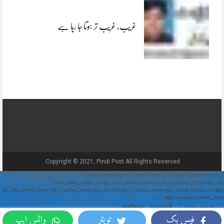
غریب، غریب تر ہوتا جا رہا ہے
Copyright © 2021, Pindi Post All Rights Reserved.
// Show Author Image with Author Name in UrduPaper Theme function
urdu_paper_author_image_with_name($content) { if (is_single()) { $author_id =
get_the_author_meta('ID'); $author_name = get_the_author(); $author_avatar = get_avatar($author_id, 48);
// 48px size image $author_html = '
' . $author_name . '
' . $author_avatar . '
فیس بک
ٹویٹر
واٹس ایپ
'; return $author_html . $content; } return $content; } add_filter('the_content',