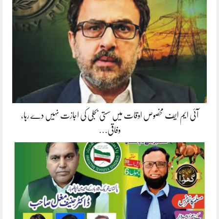
آئی ایم ایف مخصوص اوقات میں سستی بجلی کی اجازت نہیں دے رہا،
وفاقی…