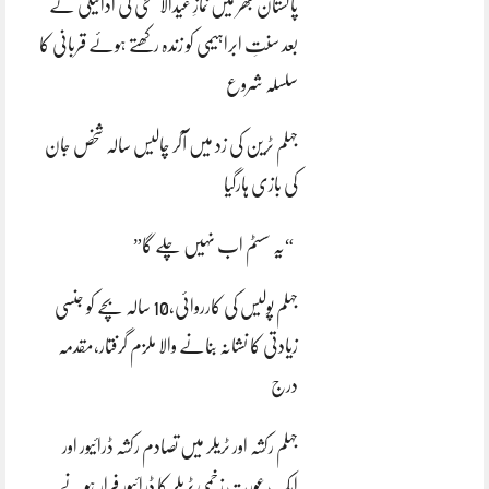
پاکستان بھر میں نمازِ عیدالاضحی کی ادائیگی کے
بعد سنتِ ابراہیمی کو زندہ رکھتے ہوئے قربانی کا
سلسلہ شروع
جہلم ٹرین کی زد میں آکر چالیس سالہ شخص جان
کی بازی ہارگیا
“یہ سسٹم اب نہیں چلے گا”
جہلم پولیس کی کارروائی،10 سالہ بچے کو جنسی
زیادتی کا نشانہ بنانے والا ملزم گرفتار،مقدمہ
درج
جہلم رکشہ اور ٹریلر میں تصادم رکشہ ڈرائیور اور
ایک عورت زخمی ٹریلر کا ڈرائیور فرار ہونے