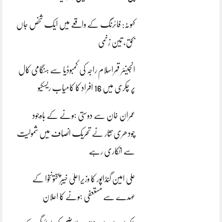
کہوٹہ: فائرنگ کے واقعے میں ایک شخص جاں
بحق، تین زخمی
انجینئر قمراسلام راجہ کی کمبوڈیا سے ہنگامی کال
پر چکری میں 16 افراد کا کامیاب ریسکیو
عمران خان سے دوستی ہونے کے باوجود
چودھری نثار نے تحریک انصاف میں شمولیت
سے انکاری رہے
علی امین گنڈاپور کا وزیراعلیٰ خیبرپختونخوا کے
عہدے سے مستعفی ہونے کا اعلان