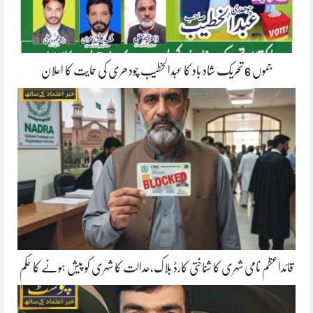
جموں 6 تحریک شاد باد کا عبدالخطیب چودھری کی حمایت کا اعلان
قائداعظم نامی شہری کا شناختی کارڈ بلاک،عدالت کا شہری کو پیش ہونے کا حکم