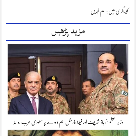
کیٹاگری میں :
اہم خبریں
مزید پڑھیں
وزیر اعظم شہباز شریف اور فیلڈ مارشل اہم دورے پر سعودی عرب روانہ