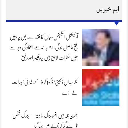
اہم خبریں
آرٹیفشل انٹلیجنس دجال کا فتنہ ہے جس پر ہمیں
فتح حاصل ہو گی،AI پر اندھے اعتماد کی وجہ سے
ہمیں خطرات لاحق ہیں پروفیسر احمد رفیق
کلرسیداں ڈکیتی‘ڈاکو1 کروڑ کے طلائی زیورات
لے اڑے
بھون نلہ میں افسوسناک حادثہ — بزرگ شخص
پلی سے گر کر نالے میں بہہ گیا