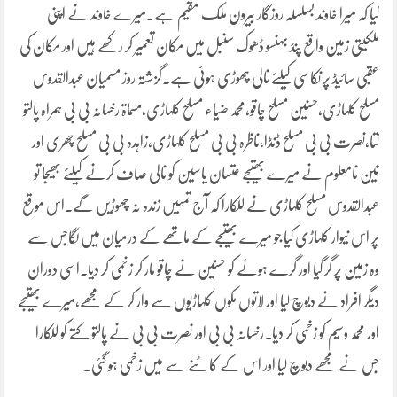
کیا کہ میرا خاوند بسلسلہ روزگار بیرون ملک مقیم ہے۔میرے خاوند نے اپنی
ملکیتی زمین واقع پنڈ بہنسو ڈھوک سنبل میں مکان تعمیر کر رکھے ہیں اور مکان کی
عقبی سائیڈ پر نکاسی کیلئے نالی چھوڑی ہوئی ہے۔گزشتہ روز مسمیان عبدالقدوس
مسلح کلہاڑی،حسنین مسلح چاقو،محمد ضیاء مسلح کلہاڑی،مسماۃ رخسانہ بی بی ہمراہ پالتو
کتا،نصرت بی بی مسلح ڈنڈا،ناظرہ بی بی مسلح کلہاڑی،زاہدہ بی بی مسلح چھری اور
تین نامعلوم نے میرے بھتیجے عتسان یاسین کو نالی صاف کرنے کیلئے بھیجا تو
عبدالقدوس مسلح کلہاڑی نے للکارا کہ آج تمہیں زندہ نہ چھوڑیں گے۔اس موقع
پر اس نیوار کلہاڑی کیا جو میرے بھتیجے کے ماتھے کے درمیان میں لگاجس سے
وہ زمین پر گر گیا اور گرے ہوئے کو حسنین نے چاقو مار کر زخمی کر دیا۔اسی دوران
دیگر افراد نے دبوچ لیا اور لاتوں مکوں کلہاڑیوں سے وار کر کے مجھے،میرے بھتیجے
اور محمد وسیم کو زخمی کر دیا۔رخسانہ بی بی اور نصرت بی بی نے پالتو کتے کو للکارا
جس نے مجھے دبوچ لیا اور اس کے کاٹنے سے میں زخمی ہو گئی۔