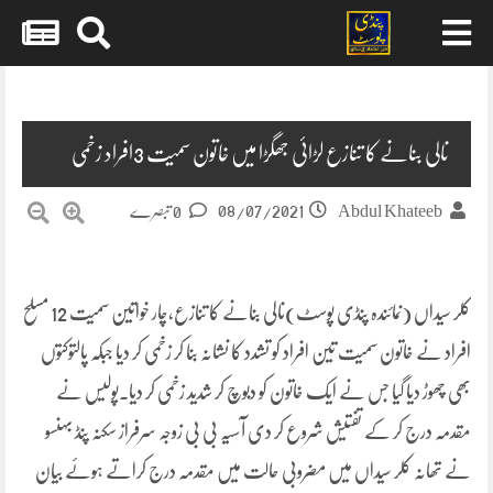
Skip
to
content
نالی بنانے کا تنازع لڑائی جھگڑا میں خاتون سمیت 3افراد زخمی
08/07/2021
Abdul Khateeb
0 تبصرے
کلر سیداں (نمائندہ پنڈی پوسٹ)نالی بنانے کا تنازع،چار خواتین سمیت 12 مسلح
افراد نے خاتون سمیت تین افراد کو تشدد کا نشانہ بنا کر زخمی کر دیا جبکہ پالتوکتوں
بھی چھوڑ دیا گیا جس نے ایک خاتون کو دبوچ کر شدید زخمی کر دیا۔پولیس نے
مقدمہ درج کر کے تفتیش شروع کر دی آسیہ بی بی زوجہ سرفراز سکنہ پنڈ بہنسو
نے تھانہ کلر سیداں میں مضروبی حالت میں مقدمہ درج کراتے ہوئے بیان