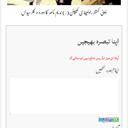
ڈپٹی کمشنر راولپنڈی کیپٹن(ر) ندیم ناصر کا دورہء کلرسیداں
اپنا تبصرہ بھیجیں
آپکا ای میل ایڈریس شائع نہیں کیا جائے گا
اپنا تبصرہ لکھیں