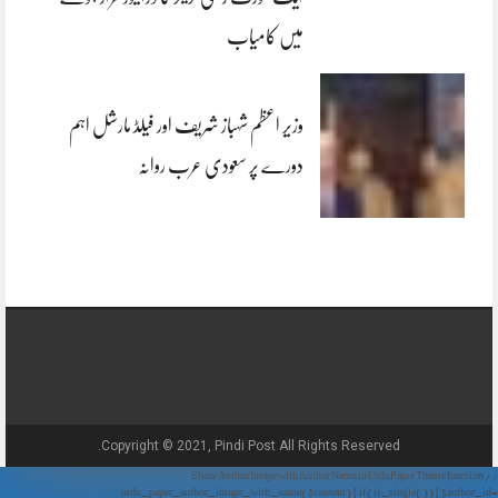
میں کامیاب
وزیر اعظم شہباز شریف اور فیلڈ مارشل اہم
دورے پر سعودی عرب روانہ
Copyright © 2021, Pindi Post All Rights Reserved.
// Show Author Image with Author Name in UrduPaper Theme function
urdu_paper_author_image_with_name($content) { if (is_single()) { $author_id =