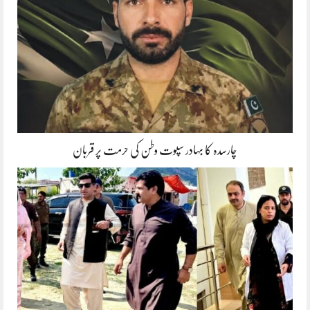
چارسدہ کا بہادر سپوت وطن کی حرمت پر قربان