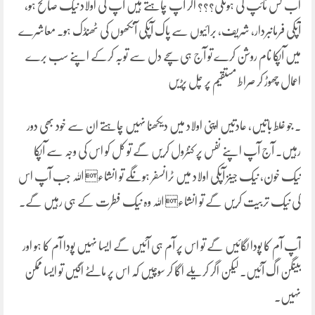
اب کس ٹائپ کی ہونگی؟؟؟ اگر آپ چاہتے ہیں آپ کی اولاد نیک صالح ہو،
آپکی فرمانبردار، شریف، برائیوں سے پاک آپکی آنکھوں کی ٹھنڈک ہو۔ معاشرے
میں آپکا نام روشن کرے تو آج ہی سچے دل سے توبہ کرکے اپنے سب برے
اعمال چھوڑ کر صراط مستقیم پر چل پڑیں
۔ جو غلط باتیں، عادتیں اپنی اولاد میں دیکھنا نہیں چاہتے ان سے خود بھی دور
رہیں۔ آج آپ اپنے نفس پر کنٹرول کریں گے تو کل کو اس کی وجہ سے آپکا
نیک خون، نیک جینز آپکی اولاد میں ٹرانسفر ہونگے تو انشاء اللہ جب آپ اس
کی نیک تربیت کریں گے تو انشاء اللہ وہ نیک فطرت کے ہی رہیں گے۔
آپ آم کا پودا لگائیں گے تو اس پر آم ہی آئیں گے ایسا نہیں پودا آم کا ہو اور
بینگن اگ آئیں۔ لیکن اگر کریلے اگا کر سوچیں کہ اس پر مالٹے اگیں تو ایسا ممکن
نہیں۔