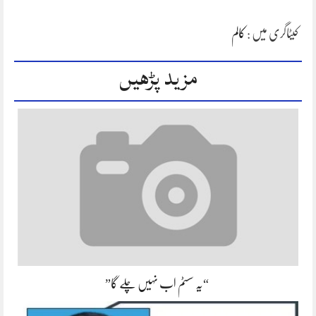
کیٹاگری میں :
کالم
مزید پڑھیں
“یہ سسٹم اب نہیں چلے گا”