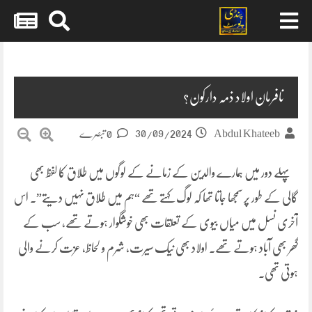
Skip
to
content
نافرمان اولاد ذمہ دارکون؟
30/09/2024
Abdul Khateeb
0 تبصرے
پہلے دور میں ہمارے والدین کے زمانے کے لوگوں میں طلاق کا لفظ بھی
گالی کے طور پر سمجھا جاتا تھا کہ لوگ کہتے تھے “ہم میں طلاق نہیں دیتے”۔ اس
آخری نسل میں میاں بیوی کے تعلقات بھی خوشگوار ہوتے تھے، سب کے
گھر بھی آباد ہوتے تھے۔ اولاد بھی نیک سیرت، شرم و لحاظ، عزت کرنے والی
ہوتی تھی۔