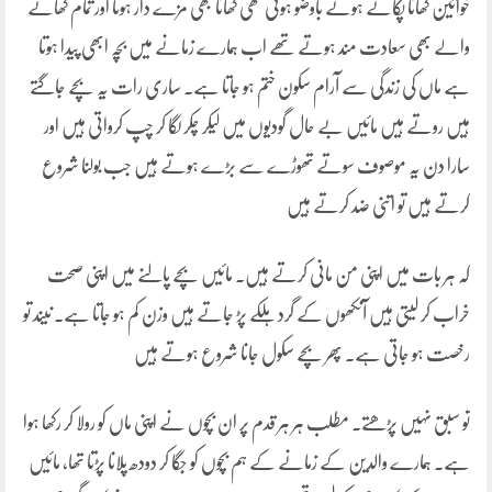
خواتین کھانا پکاتے ہوئے باوضو ہوتی تھی کھانا بھی مزے دار ہوتا اور تمام کھانے
والے بھی سعادت مند ہوتے تھے اب ہمارے زمانے میں بچہ ابھی پیدا ہوتا
ہے ماں کی زندگی سے آرام سکون ختم ہو جاتا ہے۔ ساری رات یہ بچے جاگتے
ہیں روتے ہیں مائیں بے حال گودیوں میں لیکر چکر لگا کر چپ کرواتی ہیں اور
سارا دن یہ موصوف سوتے تھوڑے سے بڑے ہوتے ہیں جب بولنا شروع
کرتے ہیں تو اتنی ضد کرتے ہیں
کہ ہر بات میں اپنی من مانی کرتے ہیں۔ مائیں بچے پالنے میں اپنی صحت
خراب کر لیتی ہیں آنکھوں کے گرد ہلکے پڑ جاتے ہیں وزن کم ہو جاتا ہے۔ نیند تو
رخصت ہو جاتی ہے۔ پھر بچے سکول جانا شروع ہوتے ہیں
تو سبق نہیں پڑھتے۔ مطلب ہر ہر قدم پر ان بچوں نے اپنی ماں کو رولا کر رکھا ہوا
ہے۔ ہمارے والدین کے زمانے کے ہم بچوں کو جگا کر دودھ پلانا پڑتا تھا، مائیں