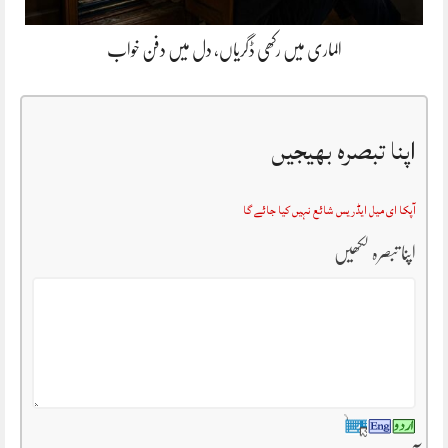
الماری میں رکھی ڈگریاں، دل میں دفن خواب
اپنا تبصرہ بھیجیں
آپکا ای میل ایڈریس شائع نہیں کیا جائے گا
اپنا تبصرہ لکھیں