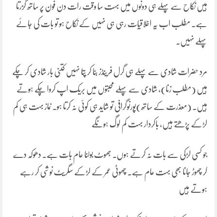
ہیں نکاح سے پہلے ہی دونوں میں بہت سا وقت رات دن فون پر ساتھ گزرتا
ہے۔ مطلب اب یہ اخلاقیات رہی ہی نہیں کے نکاح ہو تو بات کی جائے
پہلے نہیں۔
مرد حضرات شادی سے پہلے ہی گرل فرینڈز بنا کر پتا نہیں کتنی بار شادی کر چکے
ہیں (مطلب زنا), شادی سے پہلے محبتوں میں بریک اپ کروا چکے ہوتے
ہیں۔ (معذرت کے ساتھ)پورنوگرافی تو شاید ہی کوئی نہ کرتا ہو۔ نماز بہت ہی کم
لڑکے پڑھتے ہیں، باکردار بہت کم لوگ ہونگے
جو کسی لڑکی سے بات نہ کرتے ہوں۔ جھوٹ بولنا عام بات ہے۔ دھوکہ دے
کر چھوڑ جانا بھی بہت عام ہے۔ چھوٹی عمر کے لڑکے سگریٹ نوشی کر رہے
ہوتے ہیں