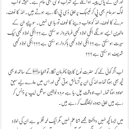
اور جن کے پاس پیسہ ہو انکے لیے شراب نوشی بھی عام ہے۔ شیشہ تو اب
لوگ سرعام بھی پی کر فیسبک پر اپنی ڈی پی لگا رہے ہوتے ہیں۔ اللّٰہ کا خوف،
مرنے کا خوف، اللّٰہ کو جواب دینے کا خوف تو رہا ہی نہیں۔ سوچیے جن کے
والدین ایسے ہونگے انکی اولاد کبھی فرمانبردار ہو سکتی ہے؟؟ انکی اولاد کبھی نیک
سیرت ہو سکتی ہے؟؟ انکی اولاد کبھی باکردار ہو سکتی ہے؟؟؟ انکی اولاد کبھی
شریف ہو سکتی ہے؟؟؟
اب اگر کوئی کہے کہ حضرت نوح کا بیٹا نافرمان نکلا، تو انبیاء کے ساتھ جو بھی
کچھ بھی ہوتا تھا وہ اللّٰہ کی ان پر آزمائش ہوتی تھی اور اس میں ہمارے لیے سبق
موجود ہوتا تھا۔ اب جو وقت چل رہا ہے مرد و خواتین سوشل ایپ پر ڈانس کر
رہے ہیں اپنی بیہودہ ایکٹنگ کر رہے ہیں۔
میں ایسا کچھ نہیں دیکھتا مجھے اتنا علم نہیں مگر ایک لمحہ فکریہ ہے ان کی اولاد