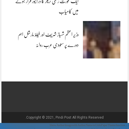
ایک عورت زخمی ٹریلر کا ڈرائیور فرار ہونے
میں کامیاب
وزیر اعظم شہباز شریف اور فیلڈ مارشل اہم
دورے پر سعودی عرب روانہ
Copyright © 2021, Pindi Post All Rights Reserved.
// Show Author Image with Author Name in UrduPaper Theme function