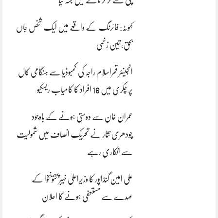
کہوٹہ: فائرنگ کے واقعے میں ایک شخص جاں
بحق، تین زخمی
انجینئر قمراسلام راجہ کی کمبوڈیا سے ہنگامی کال
پر چکری میں 16 افراد کا کامیاب ریسکیو
عمران خان سے دوستی ہونے کے باوجود
چودھری نثار نے تحریک انصاف میں شمولیت
سے انکاری رہے
علی امین گنڈاپور کا وزیراعلیٰ خیبرپختونخوا کے
عہدے سے مستعفی ہونے کا اعلان