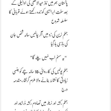
پاکستان بھر میں نمازِ عیدالاضحی کی ادائیگی کے
بعد سنتِ ابراہیمی کو زندہ رکھتے ہوئے قربانی کا
سلسلہ شروع
جہلم ٹرین کی زد میں آکر چالیس سالہ شخص جان
کی بازی ہارگیا
“یہ سسٹم اب نہیں چلے گا”
جہلم پولیس کی کارروائی،10 سالہ بچے کو جنسی
زیادتی کا نشانہ بنانے والا ملزم گرفتار،مقدمہ
درج
جہلم رکشہ اور ٹریلر میں تصادم رکشہ ڈرائیور اور