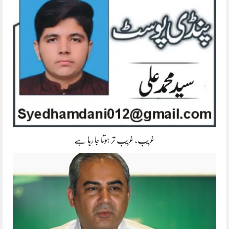
غریب، غریب تر ہوتا جا رہا ہے