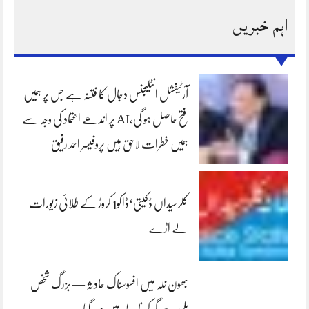
اہم خبریں
آرٹیفشل انٹلیجنس دجال کا فتنہ ہے جس پر ہمیں
فتح حاصل ہو گی،AI پر اندھے اعتماد کی وجہ سے
ہمیں خطرات لاحق ہیں پروفیسر احمد رفیق
کلرسیداں ڈکیتی‘ڈاکو1 کروڑ کے طلائی زیورات
لے اڑے
بھون نلہ میں افسوسناک حادثہ — بزرگ شخص
پلی سے گر کر نالے میں بہہ گیا