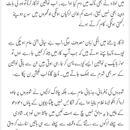
میں اولاد نے بھی ناک میں دم کیا ہوا ہے۔ اب خواتین اذکار کرنا تو دور کی بات
دوپٹہ بھی نہیں لیتی، بہت کم جوان لڑکیاں ہونگی جو گھروں میں سر پر دوپٹے
رکھتی ہونگی, کام کرتے ہوئے
اذکار پڑھنے میں انکی زبان مصروف ہوگی،اب بے حیائی اتنی عام ہو چکی ہے
کپڑے نازیبا پہنے ہوتے ہیں کہ جب آپ کار میں بیٹھ کر کہیں جا رہے ہوں تو
موٹر بائیک پر خواتین ایسے کپڑے پہن کر جا رہی ہوتی ہیں جن سے باقی خواتین
کے سر بھی شرم سے جھک جاتے ہیں۔ ناچ گانا اب فیشن بن چکا ہے،
شوہروں کی نافرمانی، بدزبانی عام ہے۔ بلکہ چالاک لڑکیوں نے شوہروں پر جادو
کروا کر انکو ایسا غلام بنایا ہوا ہے کہ انکا بس نہیں چلتا بیویوں کے پاؤں دھو دھو
کے پئیں (یہ مزاق نہیں سچ ہے بہت کیس میں جانتا ہوں خود)۔ شادی
سے پہلے لڑکوں سے رشتے کے وقت سے پہلے سے ہی باتیں سٹارٹ کر دیتی