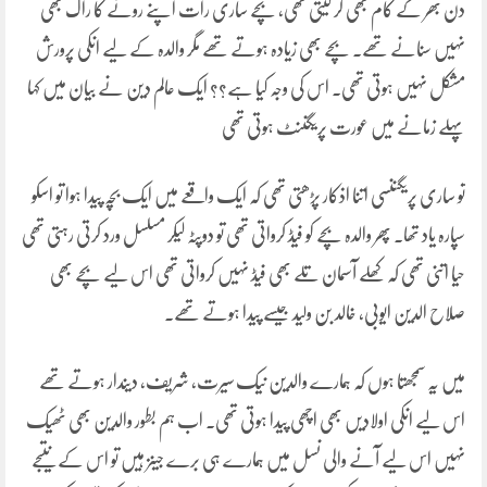
دن بھر کے کام بھی کر لیتی تھی، بچے ساری رات اپنے رونے کا راگ بھی
نہیں سنانے تھے۔ بچے بھی زیادہ ہوتے تھے مگر والدہ کے لیے انکی پرورش
مشکل نہیں ہوتی تھی۔ اس کی وجہ کیا ہے؟؟ ایک عالم دین نے بیان میں کہا
پہلے زمانے میں عورت پریگننٹ ہوتی تھی
تو ساری پریگننسی اتنا اذکار پڑھتی تھی کہ ایک واقعے میں ایک بچہ پیدا ہوا تو اسکو
سپارہ یاد تھا۔ پھر والدہ بچے کو فیڈ کرواتی تھی تو دوپٹہ لیکر مسلسل ورد کرتی رہتی تھی
حیا اتنی تھی کہ کھلے آسمان تلے بھی فیڈ نہیں کرواتی تھی اس لیے بچے بھی
صلاح الدین ایوبی، خالد بن ولید جیسے پیدا ہوتے تھے۔
میں یہ سمجھتا ہوں کہ ہمارے والدین نیک سیرت، شریف، دیندار ہوتے تھے
اس لیے انکی اولادیں بھی اچھی پیدا ہوتی تھی۔ اب ہم بطور والدین بھی ٹھیک
نہیں اس لیے آنے والی نسل میں ہمارے ہی برے جینز ہیں تو اس کے نتیجے