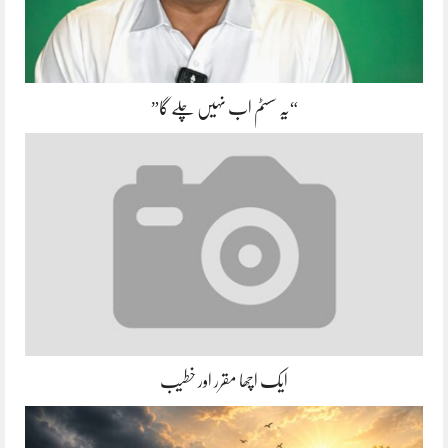
“یہ سسٹم اب نہیں چلے گا”
ایک اچھا مقرر اور خطیب