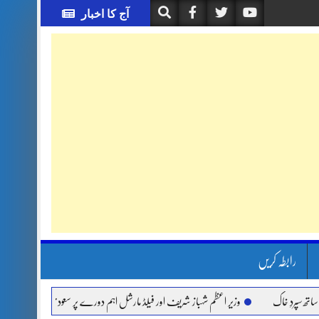
آج کا اخبار
رابطہ کریں
دِ خاک
وزیر اعظم شہباز شریف اور فیلڈ مارشل اہم دورے پر سعودی عرب روانہ