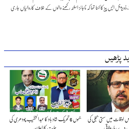
ل ایس پیز کا کہنا تھا کہ ناجائز اسلحہ رکھنے والوں کے خلاف کاروائیاں جاری
د پڑھیں
 اوقات میں سستی بجلی کی
جموں 6 تحریک شاد باد کا عبدالخطیب چودھری کی
 دے رہا، وفاقی…
حمایت کا اعلان