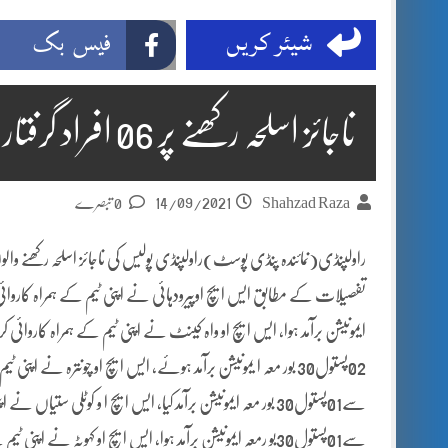
شیئر کریں
فیس بک
ناجائز اسلحہ رکھنے پر 06 افراد گرفتار
14/09/2021
Shahzad Raza
0 تبصرے
02پستول30 بور معہ ا یمونیشن برآمد ہوئے، ایس ایچ او چونترہ نے
سے01پستول30 بور معہ ایمونیشن برآمد کیا، ایس ایچ ا و کوٹلی ست
سے01پستول30بو رمعہ ایمونیشن برآمد ہوا، ایس ایچ او کہوٹہ ن