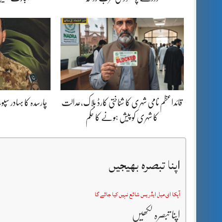
قائداعظم نامی شہری کا شناختی کارڈ بلاک،عدالت
چارسدہ کا بہادر س
کا شہری کو پیش ہونے کا حکم
اپنا تبصرہ بھیجیں
آپکا ای میل ایڈریس شائع نہیں کیا جائے گا
اپنا تبصرہ لکھیں