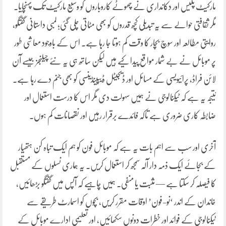
مارکیٹ پلیس اور دکانداری نے چھوٹے کاروباروں کو وسیع مارکیٹ تک پہنچایا۔
مگر ثقافتی حوالے سے یہ تبدیلی کچھ قدروں کو بھی مٹاتی چلی گئی؛ لمبی داستانی گفتگو،
روایتی مطالعہ اور سوچ بچار کا وقت کم ہوتا جا رہا ہے۔ اس کے باوجود معاشی طور
پر موبائل نے بے شمار مواقع پیدا کیے ہیں لیکن ساتھ ہی یہ نئے چیلنجز جیسے آن
لائن فراڈ، پرائیویسی کے مسائل اور ڈیجیٹل ڈیپینڈینسی کو بھی جنم دے رہا ہے۔
نتیجہ یہ ہے کہ ٹیکنالوجی نے ہمیں سہولت دی مگر اس کا درست استعمال اور
ضابطہ کاری ضروری ہے تاکہ فائدے برقرار رہیں اور نقصانات کم ہوں۔
آخری اور سب سے اہم بات یہ ہے کہ موبائل فون کو ہم ایک تباہ کن ہتھیار
کے بجائے ایک ذمہ دار آلہ سمجھ کر استعمال کریں۔ یہ ہماری نسلوں کے مستقبل
کا فیصلہ کر سکتا ہے — مثبت یا منفی۔ ہمیں چاہیے کہ آپس میں گفتگو بڑھائیں،
خاندان کے اندر ‘نو-فون’ اوقات مقرر کریں، بچوں کو اسمارٹ طریقے سے
ٹیکنالوجی کے فوائد اور خطرات دونوں سکھائیں، اور تعلیمی ادارے موبائل کے