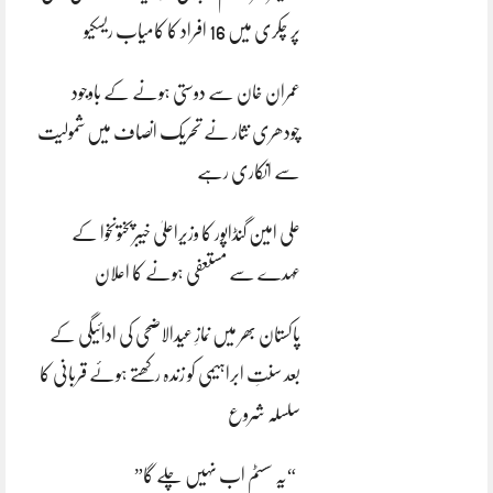
پر چکری میں 16 افراد کا کامیاب ریسکیو
عمران خان سے دوستی ہونے کے باوجود
چودھری نثار نے تحریک انصاف میں شمولیت
سے انکاری رہے
علی امین گنڈاپور کا وزیراعلیٰ خیبرپختونخوا کے
عہدے سے مستعفی ہونے کا اعلان
پاکستان بھر میں نمازِ عیدالاضحی کی ادائیگی کے
بعد سنتِ ابراہیمی کو زندہ رکھتے ہوئے قربانی کا
سلسلہ شروع
“یہ سسٹم اب نہیں چلے گا”