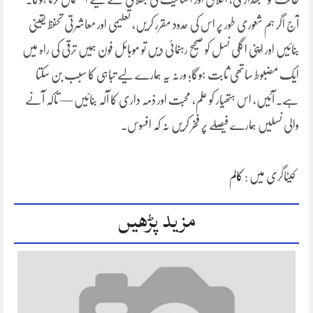
آج اگر ہم شعوری طور پر اس کی حدود مقرر کریں، تعلیمی اور معاشرتی تحفظ یقینی
بنائیں اور اپنی اگلی نسل کو صحیح رہنمائی دیں تو موبائل فون ہمیں ترقی کی راہ میں
ایک مضبوط ساتھی ثابت ہوگا؛ ورنہ یہ ہمارے لیے تباہی کا سبب بن سکتا
ہے۔ آئیں، اس ہتھیار کو علم، محبت اور ذمہ داری کا آلہ بنائیں — تاکہ آنے
والی نسلیں ہمارے فیصلے پر فخر کریں نہ کہ افسوس۔
کیٹاگری میں :
کالم
مزید پڑھیں