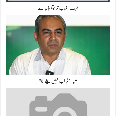
غریب، غریب تر ہوتا جا رہا ہے
“یہ سسٹم اب نہیں چلے گا”