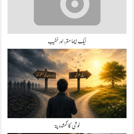
ایک اچھا مقرر اور خطیب
خوشی کا گمشدہ پتہ