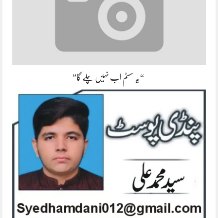
“یہ سسٹم اب نہیں چلے گا”