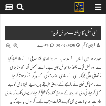
Skip
to
content
نئی نسل کا نیا نشہ — موبائل فون”
20/10/2025
فرقان کاظم
0 تبصرے
موجودہ دور میں انسان نے جو سب سے بڑا اور تیز رفتار تبدیلی لانے والا ایجاد کیا
ہے، وہ محض ایک چھوٹا سا موبائل فون ہے۔ اسے معمولی آلہ سمجھ لینا بڑی
ناانصافی ہوگی کیونکہ اسی نے ہماری روزمرہ زندگی کے ہر گوشے کو متاثر کر دیا
ہے۔ موبائل فون نے رابطے کے روایتی طریقے بدل دیے، لینڈ لائن کو بے
معنی کر دیا، ٹی وی اور ریڈیو کے روایتی کنٹرولز کو چیلنج کر دیا، اور یہاں تک کہ ہماری
عادات اور خیالات پر بھی گہرے اثرات مرتب کیے۔ مگر سوال یہ ہے کہ یہ