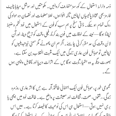
ذمہ دارانہ استعمال کے کورسز متعارف کروائیں۔ حکومتیں اور سوشل میڈیا پلیٹ
فارمز بھی محتاط پالیسیاں اپنائیں تاکہ افواہوں، غلط معلومات اور نقصان دہ مواد کی
روک تھام ہو سکے۔ ذاتی سطح پر ہم سب کو فون کے استعمال میں خود نظم و ضبط
اپنانا ہوگا — نیند کے اوقات میں فون بند کرنا، فیملی وقت کو ترجیح دینا، اور آن
لائن وقت کی حد مقرر کرنی چاہئے۔ اگر ہم ان چھوٹے مگر معنی خیز تبدیلیوں کو
اپنالیں تو موبائل فون ہماری زندگی میں ایک مثبت انقلاب بن سکتا ہے،
بصورت دیگر یہ وہ ہتھیار ثابت ہوگا جس کے اثرات دیرپا اور ناقابل واپسی ہوں
گے۔
مجموعی طور پر، موبائل فون ایک انتہائی طاقتور آلہ ہے جس کا اثر ہماری روزمرہ
زندگی، رشتوں، صحت، ثقافت اور معیشت پر واضح ہے۔ طاقت خود میں اچھی یا
بری نہیں ہوتی — استعمال ہی اس کی نوعیت کا فیصلہ کرتا ہے۔ ہمیں اس
طاقت کو سمجھداری، اخلاق اور انسانیت کی بھلائی کے لیے استعمال کرنا ہوگا۔