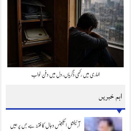
الماری میں رکھی ڈگریاں، دل میں دفن خواب
اہم خبریں
آرٹیفشل انٹلیجنس دجال کا فتنہ ہے جس پر ہمیں