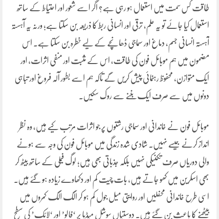
طاقت کس سمت میں استعمال ہو رہی ہے؟ اگر اسے شعور اور احتیاط کے ساتھ
استعمال کیا جائے تو یہ علم، ترقی اور انسانی ربط کا ذریعہ بن سکتا ہے؛ ورنہ یہ آہستہ
آہستہ انسانی جسم، دماغ اور سماجی ڈھانچے کے لیے خطرہ بن سکتا ہے۔ اس
مضمون میں ہم موبائل فون کی طاقت، اس کے مثبت اور منفی اثرات، اور
ایک متوازن، محفوظ رہنمائی پیش کریں گے تاکہ ہم اسے بطور آلہ فروغ اور تباہی
دونوں میں سے صرف ایک بننے سے روک سکیں۔
موبائل فون نے خاندانی اور سماجی رشتوں پر جو اثرات مرتب کیے ہیں، وہ نظر
انداز کرنے جیسے نہیں۔ شادی شدہ زندگی میں موبائل فون کی وجہ سے ہونے
والی دوریاں صرف تکنیکی نہیں بلکہ جذباتی بھی ہیں؛ لوگ فیملی کے ساتھ بیٹھ کر
بھی اسکرین میں کھو جاتے ہیں، بات چیت کم اور دکھاوے زیادہ ہو گئے ہیں۔
اسی طرح خاندانی محفلیں اور روایتی میل جول کم ہو کر الگ الگ کمروں میں
بیٹھنے کا باعث بن گئے ہیں۔ دوستیاں سوشل میڈیا پر ‘فالو’ اور ‘لائک’ کی سطح