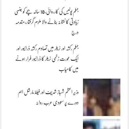
جہلم پولیس کی کارروائی،10 سالہ بچے کو جنسی
زیادتی کا نشانہ بنانے والا ملزم گرفتار،مقدمہ
درج
جہلم رکشہ اور ٹریلر میں تصادم رکشہ ڈرائیور اور
ایک عورت زخمی ٹریلر کا ڈرائیور فرار ہونے
میں کامیاب
وزیر اعظم شہباز شریف اور فیلڈ مارشل اہم
دورے پر سعودی عرب روانہ