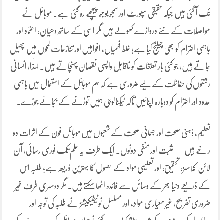
تک آ گئی ہیں جبکہ حقیقی سپورٹ اور سمجھ بوجھ پیچھے رہ گئی ہے۔ موبائل نے
مواصلات کے نئے دروازے کھولے ہیں مگر اسی کے ساتھ دھیان، اعتماد اور
باہمی احترام کو بھی چیلنج کیا ہے؛ غلط فہمیاں، افواہیں اور تنازعات لمحوں میں پھیل
جاتے ہیں، جو کئی بار تعلقات کو ناقابل واپسی نقصان پہنچاتے ہیں۔ لہٰذا، انسانی
رشتوں کی حفاظت کے لیے ضروری ہے کہ ہم موبائل کے استعمال میں باہمی
حدود اور احترام کو دوبارہ اپنائیں تاکہ ٹیکنالوجی ہمیں توڑنے کے بجائے جوڑے۔
تعلیم، ذہنی صحت اور جسمانی صحت کے شعبوں میں موبائل فون کے اثرات دو
رخے ہیں — مثبت اور منفی دونوں۔ ایک طرف یہ علم تک فوری رسائی، آن
لائن کلاسز، تحقیق، اور تعلیمی مواد کے حصول کا بہترین ذریعہ ہے؛ طلبہ اس
کے ذریعے دنیا بھر کے وسائل سے فائدہ اٹھا سکتے ہیں۔ مگر دوسری طرف غیر
ضروری تفریح، غیر معیاری مواد، اور مسلسل نوٹیفیکیشنز نے طلبہ کی توجہ اور