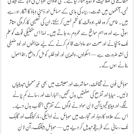
مطالعے کی صلاحیت کو شدید متاثر کیا ہے۔ کئی نوجوان موبائل کی وجہ سے نیند کی
کمی، آنکھوں میں شدت، ریڑھ کی ہڈی کے مسائل اور ذہنی دباؤ کا شکار ہو رہے
ہیں۔ خاص کر وہ طلبہ جو وقت کا نظم نہیں کر سکتے، ان کی تعلیمی کارکردگی متاثر
ہوتی ہے اور وہ اہم مواقع سے محروم رہ جاتے ہیں۔ لہٰذا اس تکنیکی قوت کو علم
تک پہنچانے اور صحت مند عادات قائم کرنے کے لیے ضابطوں اور خود ضبطی
کی اشد ضرورت ہے — اسکولوں، والدین اور خود طلبہ کو مل کر واضح رہنما اصول
بنانے ہوں گے۔
موبائل فون نے ثقافت، معاشرت اور معیشت میں بھی غیر معمولی تبدیلیاں
لائیں۔ میڈیا اور تفریح کی صنعتیں بدل گئیں؛ اخبارات اور رسالے کم پڑنے
لگے، اور ویڈیو گیمز یا آن لائن مواد نے لوگوں کے تفریحی انتخاب بدل دیے۔
اس کے علاوہ کاروبار اور تجارت میں موبائل نے ادائیگی، مارکیٹنگ اور گاہک
تک رسائی کے طریقے تبدیل کر دیے ہیں — موبائل بینکنگ، آن لائن