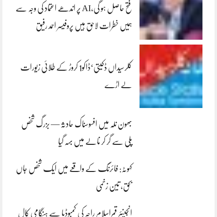
فتح حاصل ہو گی،AI پر اندھے اعتماد کی وجہ سے
ہمیں خطرات لاحق ہیں پروفیسر احمد رفیق
کلرسیداں ڈکیتی‘ڈاکو1 کروڑ کے طلائی زیورات
لے اڑے
بھون نلہ میں افسوسناک حادثہ — بزرگ شخص
پلی سے گر کر نالے میں بہہ گیا
کہوٹہ: فائرنگ کے واقعے میں ایک شخص جاں
بحق، تین زخمی
انجینئر قمراسلام راجہ کی کمبوڈیا سے ہنگامی کال