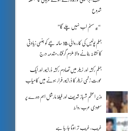
شروع
“یہ سسٹم اب نہیں چلے گا”
جہلم پولیس کی کارروائی،10 سالہ بچے کو جنسی زیادتی
کا نشانہ بنانے والا ملزم گرفتار،مقدمہ درج
جہلم رکشہ اور ٹریلر میں تصادم رکشہ ڈرائیور اور ایک
عورت زخمی ٹریلر کا ڈرائیور فرار ہونے میں کامیاب
وزیر اعظم شہباز شریف اور فیلڈ مارشل اہم دورے پر
سعودی عرب روانہ
غریب، غریب تر ہوتا جا رہا ہے