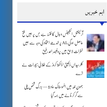
اہم خبریں
آرٹیفشل انٹلیجنس دجال کا فتنہ ہے جس پر ہمیں فتح
حاصل ہو گی،AI پر اندھے اعتماد کی وجہ سے ہمیں
خطرات لاحق ہیں پروفیسر احمد رفیق
کلرسیداں ڈکیتی‘ڈاکو1 کروڑ کے طلائی زیورات لے
اڑے
بھون نلہ میں افسوسناک حادثہ — بزرگ شخص پلی
سے گر کر نالے میں بہہ گیا