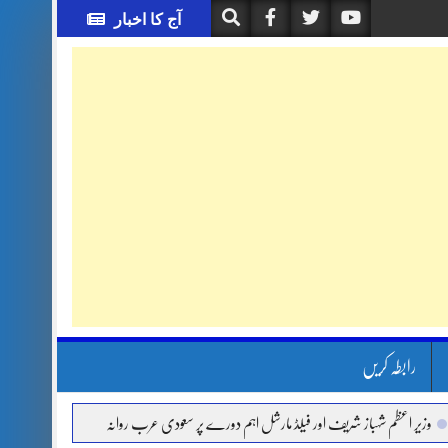
آج کا اخبار
رابطہ کریں
 اعظم شہباز شریف اور فیلڈ مارشل اہم دورے پر سعودی عرب روانہ
آئی ایم ایف مخصوص ا