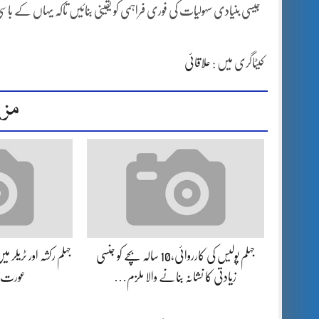
جیسی بنیادی سہولیات کی فوری فراہمی کو یقینی بنائیں تاکہ یہاں کے باس
کیٹاگری میں :
علاقائی
مزی
جہلم پولیس کی کارروائی،10 سالہ بچے کو جنسی
جہلم رکشہ اور ٹریلر م
زیادتی کا نشانہ بنانے والا ملزم…
عورت ز