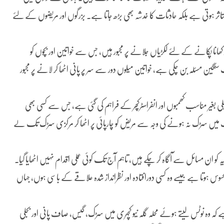
اثر ہوتی ہے بلکہ حادثات کا خدشہ بھی بڑھ جاتا ہے۔ بزرگوں اور مریضوں کے لئے
انا پکانے کے لئے لکڑیاں جلانے پر مجبور ہیں، جس سے خواتین اور بچوں کو
گین مسئلہ بن چکی ہے، خواتین میلوں دور سے سر پر پانی اٹھا کر لانے پر مجبور
 بغیر مناسب کھمبوں اور انفراسٹرکچر کے فراہم کی گئی ہے، جس سے کسی بھی
ت میں سڑک نہ ہونے کی وجہ سے مریض کو چارپائی پر اٹھا کر مرکزی سڑک تک لے
امیہ کو ان مسائل سے آگاہ کر چکے ہیں، تاہم آج تک کوئی عملی اقدام نہیں اٹھایا گیا۔
سوس ہوتا ہے جیسے وہ کسی دورافتادہ اور نظرانداز شدہ علاقے کے باسی ہوں، جہاں
 کہ وہ نوٹس لیتے ہوئے محلہ گلہ نیو کچہری میں سڑک، گیس، صاف پانی اور بجلی