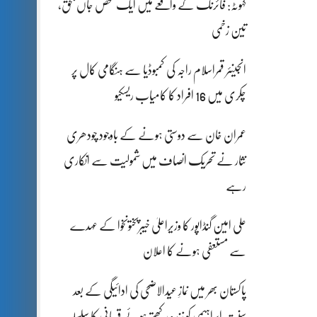
کہوٹہ: فائرنگ کے واقعے میں ایک شخص جاں بحق،
تین زخمی
انجینئر قمراسلام راجہ کی کمبوڈیا سے ہنگامی کال پر
چکری میں 16 افراد کا کامیاب ریسکیو
عمران خان سے دوستی ہونے کے باوجود چودھری
نثار نے تحریک انصاف میں شمولیت سے انکاری
رہے
علی امین گنڈاپور کا وزیراعلیٰ خیبرپختونخوا کے عہدے
سے مستعفی ہونے کا اعلان
پاکستان بھر میں نمازِ عیدالاضحی کی ادائیگی کے بعد
سنتِ ابراہیمی کو زندہ رکھتے ہوئے قربانی کا سلسلہ