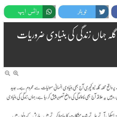
ٹویٹر
واٹس ایپ
ک گلہ جہاں زندگی کی بنیادی ضروریات
ر واقع محلہ گلہ نیو کچہری آج بھی بنیادی انسانی سہولیات سے محروم ہے۔ جدید
ں یہ علاقہ آج بھی پسماندگی کی واضح تصویر پیش کر رہا ہے، جہاں زندگی کی بنیادی
ہ اسکول آتے جاتے شدید مشکلات کا سامنا کرتے ہیں۔ بارش کے دنوں میں