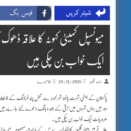
شیئر کریں
فیس بک
میونسپل کمیٹی کہوٹہ کا علاقہ ڈھو
ایک خواب بن چکی ہیں
29/12/2025
ساجد جنجوعہ
0 تبصرے
پاکستان کے ایٹمی شہرت یافتہ شہر کہوٹہ سے محض چند فرلانگ کے فاصلے پ
دور میں جہاں شہروں میں ترقی کے بلند و بانگ دعوے کئے جا رہے ہیں، وہی
ضروریات ایک خواب بن چکی ہیں۔
علاقے میں پختہ گلیوں کا فقدان ہے جس کے باعث معصوم بچے روزان