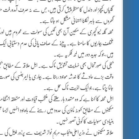
گلیاں کیچڑ اور دلدل کا منظر پیش کرتی ہیں، جس سے نہ صرف آمدورفت مت
گھروں سے باہر نکلنا انتہائی مشکل ہو جاتا ہے۔
محلہ گلہ نیو کچہری کے مکین آج بھی گیس کی سہولت سے محروم ہیں اور کھ
مختلف بیماریوں کا سامنا ہے۔ پینے کے صاف پانی کی عدم دستیابی ایک سن
ہیں، جو کہ جدید دور میں لمحہ فکریہ ہے۔
بجلی کی صورتحال بھی نہایت تشویش ناک ہے۔ اہل علاقہ کے مطابق بجلی
وقت بڑے حادثے کا خدشہ موجود رہتا ہے۔ بیماری یا ایمرجنسی کی صور
جانا پڑتا ہے، جو ایک اذیت ناک عمل ہے۔
اہل محلہ کا کہنا ہے کہ وہ متعدد بار حلقے کی منتخب قیادت اور متعلقہ انتظ
مکینوں کے مطابق کہوٹہ ٹاؤن کی حدود میں رہنے کے باوجود انہیں ایسا مح
بنیادی سہولیات کا کوئی تصور نہیں۔
علاقہ مکینوں نے وزیراعلیٰ پنجاب مریم نواز شریف سے پرزور اپیل کی ہے