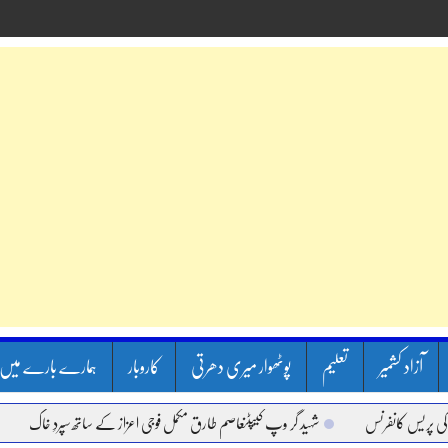
آزاد کشمیر
تعلیم
پوٹھوار میری دھرتی
کاروبار
ہمارے بارے میں
س کانفرنس
شہید گر وپ کیپٹنعاصم طارق مکمل فوجی اعزاز کے ساتھ سپردِ خاک
وزیر