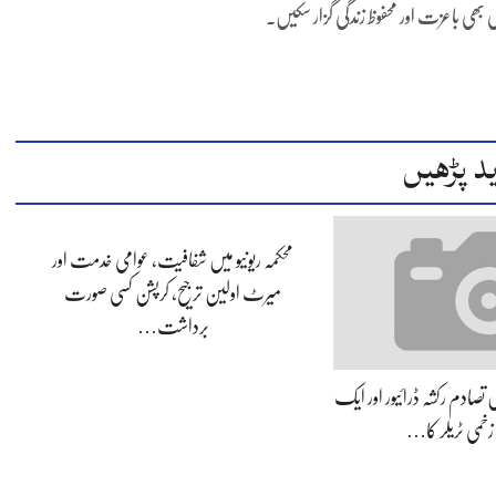
ی بھی باعزت اور محفوظ زندگی گزار سکیں۔
د پڑھیں
محکمہ ریونیو میں شفافیت، عوامی خدمت اور
میرٹ اولین ترجیح، کرپشن کسی صورت
برداشت…
یں تصادم رکشہ ڈرائیور اور ایک
خمی ٹریلر کا…