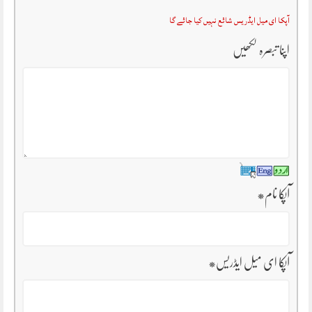
آپکا ای میل ایڈریس شائع نہیں کیا جائے گا
اپنا تبصرہ لکھیں
آپکا نام
*
آپکا ای میل ایڈریس
*