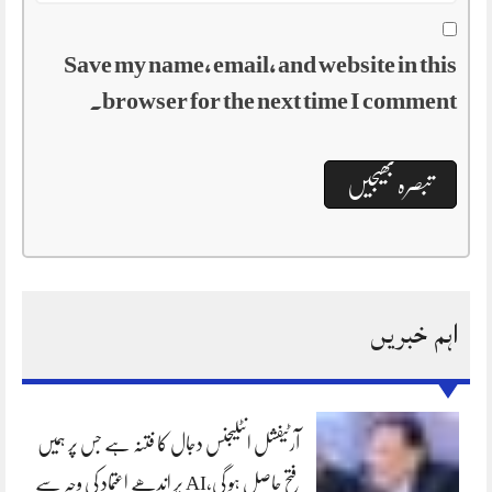
Save my name, email, and website in this
browser for the next time I comment.
اہم خبریں
آرٹیفشل انٹلیجنس دجال کا فتنہ ہے جس پر ہمیں
فتح حاصل ہو گی،AI پر اندھے اعتماد کی وجہ سے