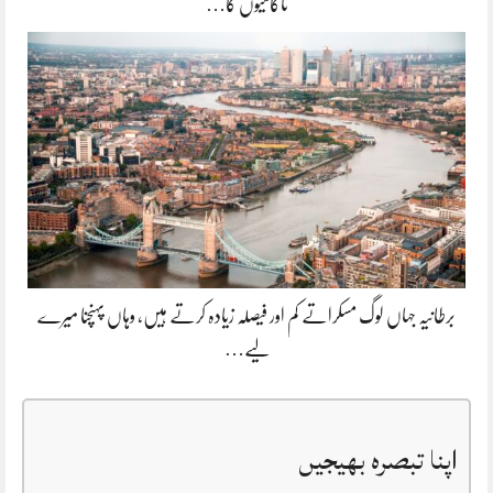
ناکامیوں کا…
برطانیہ جہاں لوگ مسکراتے کم اور فیصلہ زیادہ کرتے ہیں، وہاں پہنچنا میرے
لیے…
اپنا تبصرہ بھیجیں