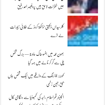
ہمیں خطرات لاحق ہیں پروفیسر احمد رفیق
کلرسیداں ڈکیتی‘ڈاکو1 کروڑ کے طلائی زیورات
لے اڑے
بھون نلہ میں افسوسناک حادثہ — بزرگ شخص
پلی سے گر کر نالے میں بہہ گیا
کہوٹہ: فائرنگ کے واقعے میں ایک شخص جاں
بحق، تین زخمی
انجینئر قمراسلام راجہ کی کمبوڈیا سے ہنگامی کال