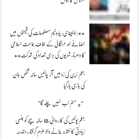
احساس کا زوال
**راولپنڈی: پٹرولیم مصنوعات کی قیمتوں میں
اضافے اور مہنگائی کے خلاف جماعت اسلامی
کا دھرنا، شہریوں کی بڑی تعداد کی شرکت**
جہلم ٹرین کی زد میں آکر چالیس سالہ شخص جان
کی بازی ہارگیا
“یہ سسٹم اب نہیں چلے گا”
جہلم پولیس کی کارروائی،10 سالہ بچے کو جنسی
زیادتی کا نشانہ بنانے والا ملزم گرفتار،مقدمہ