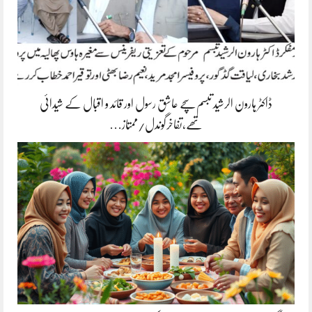
ڈاکٹر ہارون الرشید تبسم سچے عاشق رسول اور قائد و اقبال کے شیدائی
تھے،تفاخرگوندل/ممتاز…