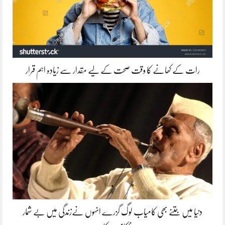
رات کے کھانے کا وقت صحت کے لیے مقدار سے زیادہ اہم قرار
دنیا میں جتنے بھی کامیاب لوگ گزرے انہوں نےزندگی میں بے شمار