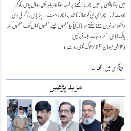
میں جانا واپسی پر ہمیں پھر نہ اٹھنے پر غصہ ہونا پھر باہر تقیہ رومال پاس رکھ کر
تلاوت کرنا۔ پھر امی جی کو جھاڑنا ناشتہ بناؤ پھر روموٹ اپنے پاس رکھ کر ٹی وی
دیکھنا اور خبریں سنتے سنتے سو جانا۔کیا کیا لکھوں کیسے لکھوں کہاں تک لکھوں اللہ
پاک ابا جی کے درجات بلند فرمائیں۔
(قاضی فیضان حفیظ‘ڈھوک ٹامی روات)
کیٹاگری میں :
گلدستہ
مزید پڑھیں