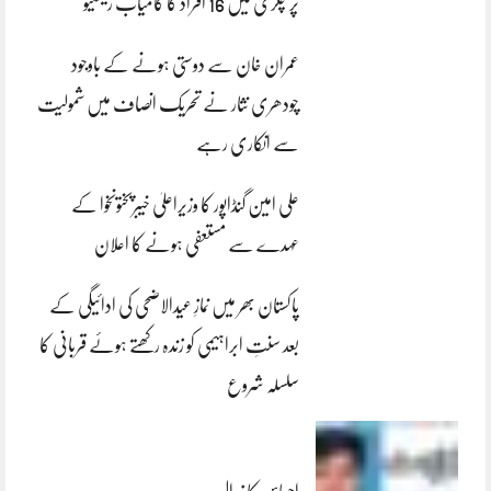
پر چکری میں 16 افراد کا کامیاب ریسکیو
عمران خان سے دوستی ہونے کے باوجود
چودھری نثار نے تحریک انصاف میں شمولیت
سے انکاری رہے
علی امین گنڈاپور کا وزیراعلیٰ خیبرپختونخوا کے
عہدے سے مستعفی ہونے کا اعلان
پاکستان بھر میں نمازِ عیدالاضحی کی ادائیگی کے
بعد سنتِ ابراہیمی کو زندہ رکھتے ہوئے قربانی کا
سلسلہ شروع