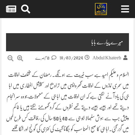
Skip
to
content
میرے پیارے بابا
18/03/2024
Abdul Khateeb
0 تبصرے
السلام و علیکم امید ہے سب خیریت سے ہونگے۔ رمضان کے مختلف اوقات
میں سحری نمازوں کے اوقات گھر واپسی میں تراویح اور سپیشل افطاری میں ابا
جی کی یاد آ نے لگتی ہے کہ ان اوقات میں ابا جی کے معمولات جو وہ سر انجام
دیتے تھے اور جیسے جیسے دیتے تھے نظروں کے گرد گھومنے لگتے ہیں یا خا کم
وپیش جب سے ہوش سنبھالا ابو جی سے 40 یا 50 سال کی رفاقت کس طرح لمحوں
میں گزر گئی۔ابا جی کا صبح اٹھنا سب کو جگانا گیٹ کی کنڑی کی گونج اور انکا قلعے